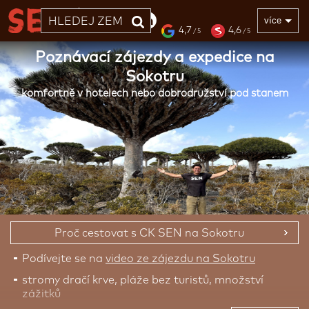
33 LET
více
4,7
4,6
/ 5
/ 5
Poznávací zájezdy a expedice na
Sokotru
komfortně v hotelech nebo dobrodružství pod stanem
Proč cestovat s CK SEN na Sokotru
Podívejte se na
video ze zájezdu na Sokotru
stromy dračí krve, pláže bez turistů, množství
zážitků