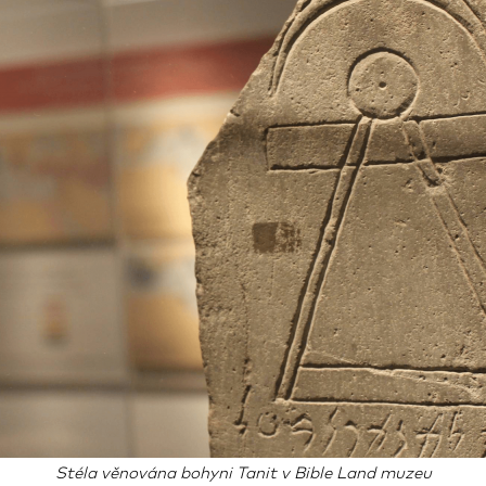
Stéla věnována bohyni Tanit v Bible Land muzeu