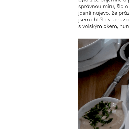
bylo sice příjemné a
správnou míru, šlo o
jasně najevo, že prá
jsem chtěla v Jeruza
s volským okem, hum