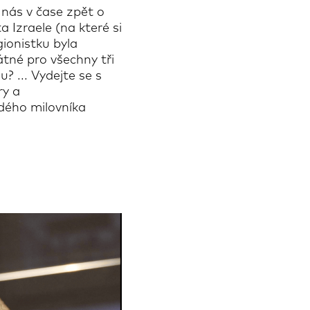
 nás v čase zpět o
a Izraele (na které si
gionistku byla
tné pro všechny tři
? ... Vydejte se s
ry a
dého milovníka