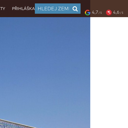
TY
PŘIHLÁŠKA
4,7
4,6
/ 5
/ 5