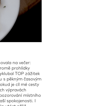
ovala na večer:
romě prohlídky
yklubal TOP zážitek
telu s pěkným časovým
kud je cíl mé cesty
ých výpravách
 pozorování místního
ší spokojenosti. I