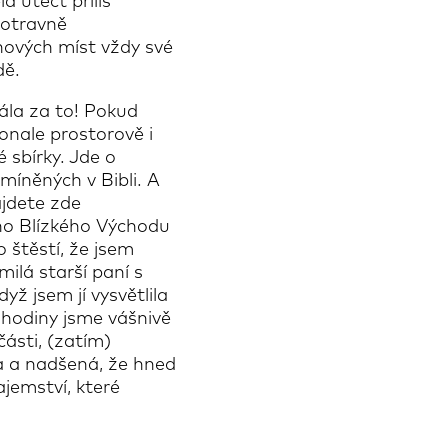
 utéct příliš
 otravně
 nových míst vždy své
dě.
ála za to! Pokud
onale prostorově i
 sbírky. Jde o
míněných v Bibli. A
ajdete zde
ího Blízkého Východu
o štěstí, že jsem
milá starší paní s
ž jsem jí vysvětlila
ě hodiny jsme vášnivě
ásti, (zatím)
a a nadšená, že hned
jemství, které