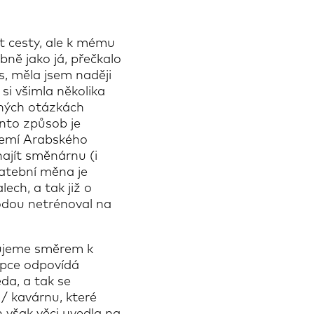
t cesty, ale k mému
ně jako já, přečkalo
s, měla jsem naději
si všimla několika
čných otázkách
ento způsob je
zemí Arabského
najít směnárnu (i
latební měna je
ech, a tak již o
odou netrénoval na
ačujeme směrem k
cepce odpovídá
ěda, a tak se
 / kavárnu, které