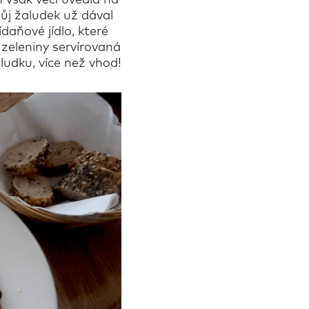
h však věci uvedla na
ůj žaludek už dával
daňové jídlo, které
zeleniny servírovaná
udku, více než vhod!