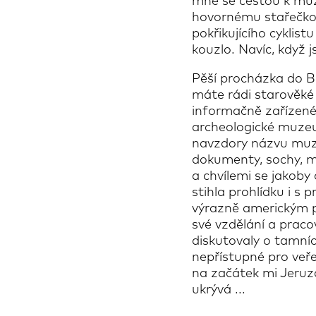
mně se cestou k muze
hovornému stařečkovi
pokřikujícího cyklis
kouzlo. Navíc, když
Pěší procházka do B
máte rádi starověké 
informačně zařízené
archeologické muzeum
navzdory názvu muzea
dokumenty, sochy, m
a chvílemi se jakoby 
stihla prohlídku i s 
výrazně americkým př
své vzdělání a praco
diskutovaly o tamníc
nepřístupné pro veř
na začátek mi Jeruza
ukrývá ...