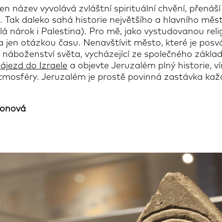
en název vyvolává zvláštní spirituální chvění, přenáší
t. Tak daleko sahá historie největšího a hlavního měst
lá nárok i Palestina). Pro mě, jako vystudovanou reli
jen otázkou času. Nenavštívit město, které je posvá
 náboženství světa, vycházející ze společného základu
ájezd do Izraele
a objevte Jeruzalém plný historie, ví
osféry. Jeruzalém je prostě povinná zastávka kaž
monová