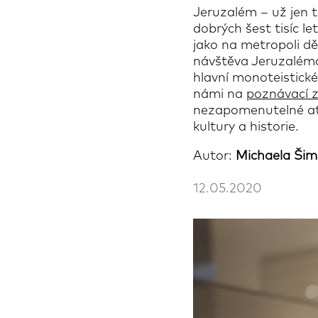
Jeruzalém – už jen t
dobrých šest tisíc le
jako na metropoli dě
návštěva Jeruzaléma 
hlavní monoteistické
námi na
poznávací z
nezapomenutelné atm
kultury a historie.
Autor:
Michaela Ši
12.05.2020