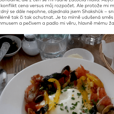
 pohodlné, ale z cen se mi řádně zatočila hlava. Abyc
 konflikt cena versus můj rozpočet. Ale protože mi m
zdný se dále nepohne, objednala jsem Shakshūk – sní
lémě tak či tak ochutnat. Je to mírně udušená směs 
musem a pečivem a padlo mi věru, hlavně mému žal