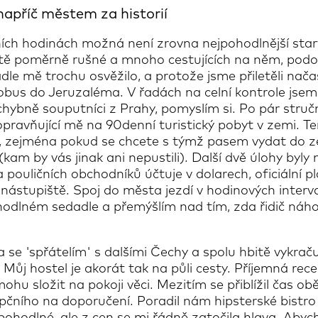
napříč městem za historií
ních hodinách možná není zrovna nejpohodlnější star
ště poměrně rušné a mnoho cestujících na něm, podob
adle mě trochu osvěžilo, a protože jsme přiletěli nača
tobus do Jeruzaléma. V řadách na celní kontrole jsem 
hybně souputníci z Prahy, pomyslím si. Po pár stru
pravňující mě na 90denní turistický pobyt v zemi. T
 zejména pokud se chcete s týmž pasem vydat do 
kam by vás jinak ani nepustili). Další dvě úlohy byly 
pouličních obchodníků účtuje v dolarech, oficiální p
nástupiště. Spoj do města jezdí v hodinových interval
odlném sedadle a přemýšlím nad tím, zda řidič náh
a se 'spřátelím' s dalšími Čechy a spolu hbitě vykr
 Můj hostel je akorát tak na půli cesty. Příjemná re
hu složit na pokoji věci. Mezitím se přiblížil čas ob
epčního na doporučení. Poradil nám hipsterské bistro