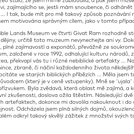
u stalo, že jsem mírně zabloudila, a pak jsem musela
, zajímajícího se, jestli mám snoubence, či odhánět
tu ... I tak, bude mít pro mě takový způsob poznávání
 jsem motivována správným cílem, jako v tomto přípa
ible Lands Museum ve čtvrti Givat Ram rozhodně st
dějiny, určitě toto muzeum nevynechejte ani vy. Dok
, plné zajímavostí a exponátů, převážně ze soukromé
, založené v roce 1992, odhalující kulturu národů, z
, překvapí vás tu i různé nebiblické artefakty ... N
ince, zbraně, či náčiní každodenního života někdejš
ocitáte ve starých biblických příbězích ... Měla jsem t
průvodcem (který je v ceně vstupenky). Mně se 'ujala' 
ízvukem. Byla zvědavá, která oblast mě zajímá, a kdy
vní zkušenosti, doslova ožila štěstím. Následující dv
h artefaktech, dokonce mi dovolila nakouknout i do č
ejnost. Odcházela jsem plná silných dojmů, okouzlen
lém odkryl takový skvělý zážitek z množství svých ta