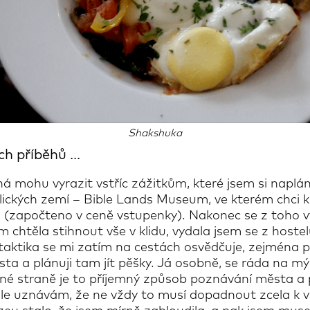
Shakshuka
h příběhů ...
 mohu vyrazit vstříc zážitkům, které jsem si naplán
ických zemí – Bible Lands Museum, ve kterém chci k
u (započteno v ceně vstupenky). Nakonec se z toho v
em chtěla stihnout vše v klidu, vydala jsem se z hos
aktika se mi zatím na cestách osvědčuje, zejména po
ta a plánuji tam jít pěšky. Já osobně, se ráda na m
dné straně je to příjemný způsob poznávání města a
 ale uznávám, že ne vždy to musí dopadnout zcela k va