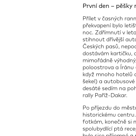
První den – pěšky 
Přílet v časných ran
překvapení bylo leti
noc. Zdřímnutí v let
stihnout dřívější au
Českých pasů, nepoc
dostávám kartičku, o
mimořádně výhodný,
poloostrova a Íránu (
když mnoho hotelů a 
šekel) a autobusové 
desáté sedím na poh
rally Paříž-Dakar.
Po příjezdu do měst
historickému centru.
fotkám, konečně si mo
spolubydlící ptá rec