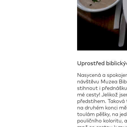
Uprostřed biblickýc
Nasycená a spokojená
návštěvu Muzea Bibl
stihnout i přednášk
mé cesty! Jelikož js
předstihem. Taková t
na druhém konci měs
toulám pěšky, na je
pouličního koloritu,