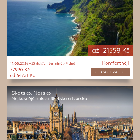
až -21558 Kč
Komfortněji
14.08.2026 +23 dalších termínů / 9 dnů
77990 Kč
ZOBRAZIT
ZÁJEZD
od 64731 Kč
Skotsko, Norsko
Nejkásnější místa Skotska a Norska