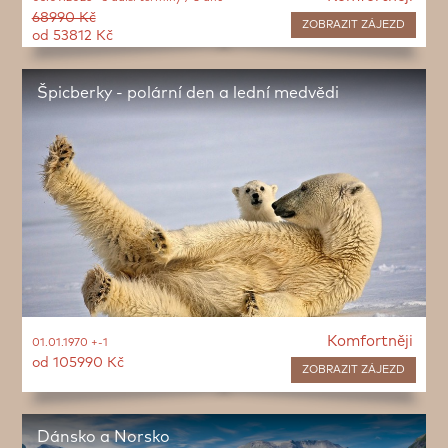
68990 Kč
ZOBRAZIT
ZÁJEZD
od 53812 Kč
Špicberky - polární den a lední medvědi
Komfortněji
01.01.1970 +-1
od 105990 Kč
ZOBRAZIT
ZÁJEZD
Dánsko a Norsko