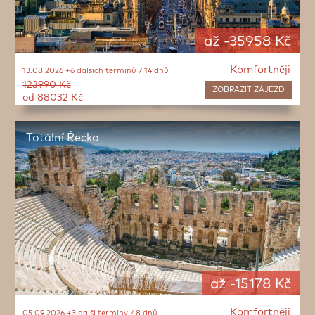
až -35958 Kč
Komfortněji
13.08.2026 +6 dalších termínů / 14 dnů
123990 Kč
ZOBRAZIT
ZÁJEZD
od 88032 Kč
Totální Řecko
až -15178 Kč
Komfortněji
05.09.2026 +3 další termíny / 8 dnů