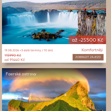
až -25500 Kč
Komfortněji
19.08.2026 +3 další termíny / 10 dnů
115990 Kč
ZOBRAZIT
ZÁJEZD
od 91440 Kč
Faerské ostrovy