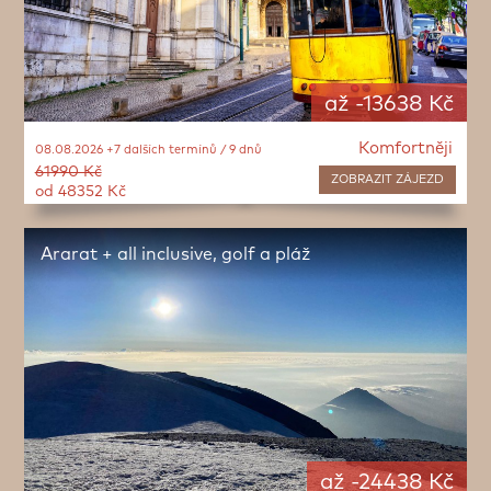
až -13638 Kč
Komfortněji
08.08.2026 +7 dalších termínů / 9 dnů
61990 Kč
ZOBRAZIT
ZÁJEZD
od 48352 Kč
Ararat + all inclusive, golf a pláž
až -24438 Kč