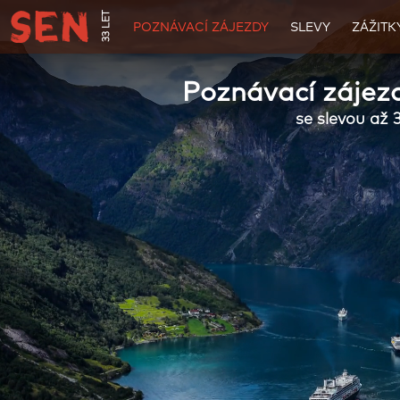
33 LET
POZNÁVACÍ ZÁJEZDY
SLEVY
ZÁŽITK
Poznávací zájez
se slevou až