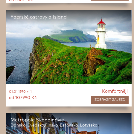
od 56691 Kč
Faerské ostrovy a Island
Komfortněji
01.01.1970 +-1
od 107990 Kč
ZOBRAZIT
ZÁJEZD
Metropole Skandinávie
Dánsko, Švédsko,Finsko, Estonsko, Lotyšsko