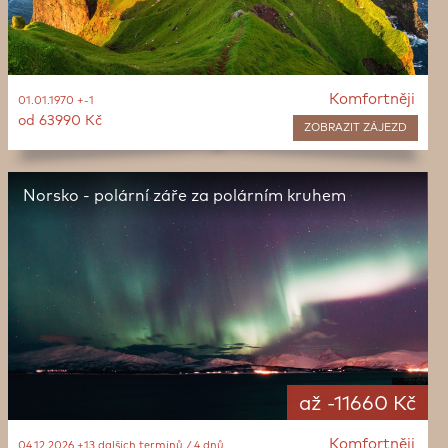
Komfortněji
01.01.1970 +-1
od 63990 Kč
ZOBRAZIT
ZÁJEZD
Norsko - polární záře za polárním kruhem
až -11660 Kč
Komfortněji
04.12.2026 +13 dalších termínů / 4 dnů