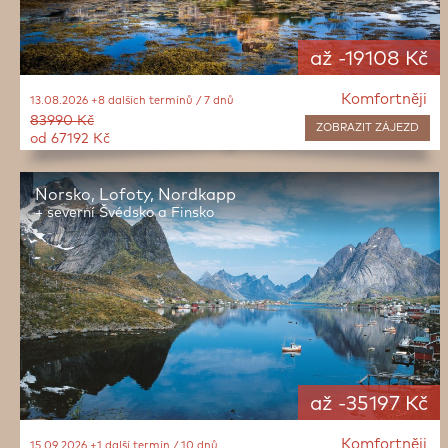
až -19108 Kč
Komfortněji
13.08.2026 +8 dalších termínů / 7 dnů
83990 Kč
ZOBRAZIT
ZÁJEZD
od 67192 Kč
Norsko, Lofoty, Nordkapp
+ severní Švédsko a Finsko
až -35197 Kč
Komfortněji
15.09.2026 +1 další termín / 10 dnů