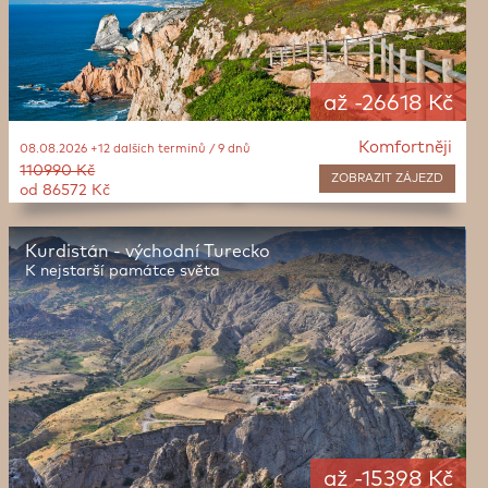
až -26618 Kč
Komfortněji
08.08.2026 +12 dalších termínů / 9 dnů
110990 Kč
ZOBRAZIT
ZÁJEZD
od 86572 Kč
Kurdistán - východní Turecko
K nejstarší památce světa
až -15398 Kč