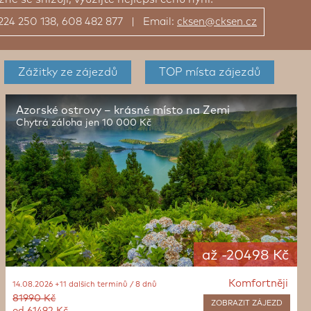
: 224 250 138, 608 482 877 | Email:
cksen@cksen.cz
Zážitky
ze zájezdů
TOP místa
zájezdů
Azorské ostrovy – krásné místo na Zemi
Chytrá záloha jen 10 000 Kč
až -20498 Kč
Komfortněji
14.08.2026 +11 dalších termínů / 8 dnů
81990 Kč
ZOBRAZIT
ZÁJEZD