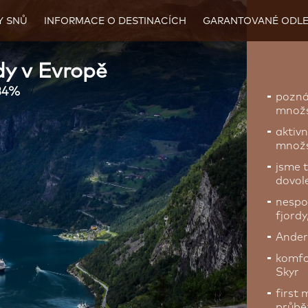
Y SNŮ
INFORMACE O DESTINACÍCH
GARANTOVANÉ ODLE
dy v Evropě
 34%
pozná
množs
aktivn
množ
jsme t
dovol
nespo
fjordy
Ander
komfor
Skyr
first 
průběž