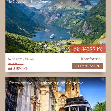
královstvími Skandinávie
až -14399 Kč
Komfortněji
14.08.2026 / 13 dnů
95990 Kč
ZOBRAZIT
ZÁJEZD
od 81591 Kč
Portugalsko – Lisabon a pláž v Algarve