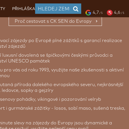
TY
PŘIHLÁŠKA
4,7
4,6
/ 5
/ 5
Proč cestovat s CK SEN do Evropy
vací zájezdy po Evropě plné zážitků s garancí realizace
tví zájezdů
í luxusní dovolená se špičkovými českými průvodci a
ství UNESCO památek
u pro vás od roku 1993, využijte naše zkušenosti s aktivní
enou
utaná příroda dalekého evropského severu, nejkrásnější
, ledovce, sopky a gejzíry
senovy pohádky, vikingové i pozorování velryb
t i gurmánské zážitky - losos, sobí maso, sušená treska,
minute slevy na zájezdy do Evropy jsou dynamické a
ně se snižují, využijte nejlepší cenu nyní!