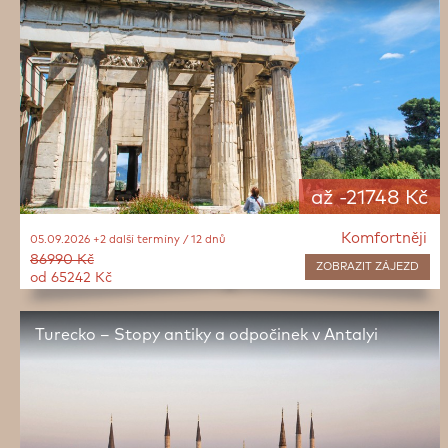
až -21748 Kč
Komfortněji
05.09.2026 +2 další termíny / 12 dnů
86990 Kč
ZOBRAZIT
ZÁJEZD
od 65242 Kč
Turecko – Stopy antiky a odpočinek v Antalyi