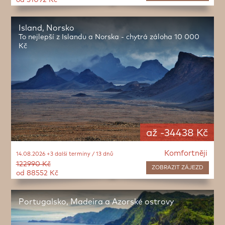
od 51092 Kč
Island, Norsko
To nejlepší z Islandu a Norska - chytrá záloha 10 000
Kč
až -34438 Kč
Komfortněji
14.08.2026 +3 další termíny / 13 dnů
122990 Kč
ZOBRAZIT
ZÁJEZD
od 88552 Kč
Portugalsko, Madeira a Azorské ostrovy