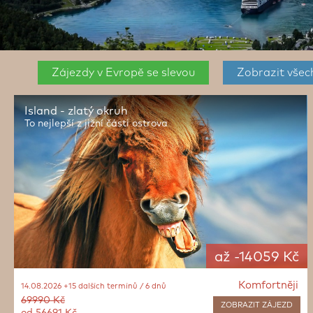
Arktida
Zájezdy v Evropě se slevou
Zobrazit
všec
Azorské ostrov
Island - zlatý okruh
Dánsko
To nejlepší z jižní části ostrova
Estonsko
Faerské ostrov
Finsko
Grónsko
až -14059 Kč
Komfortněji
14.08.2026 +15 dalších termínů / 6 dnů
69990 Kč
ZOBRAZIT
ZÁJEZD