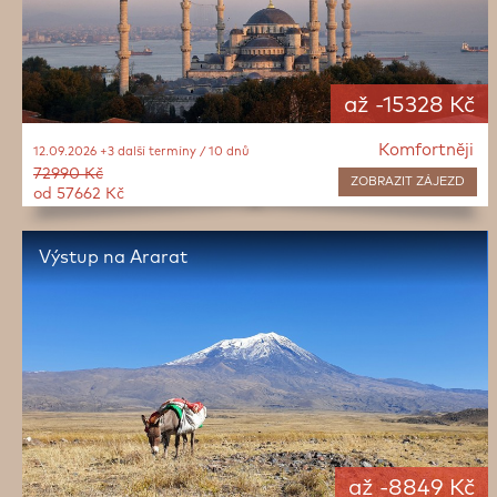
až -15328 Kč
Komfortněji
12.09.2026 +3 další termíny / 10 dnů
72990 Kč
ZOBRAZIT
ZÁJEZD
od 57662 Kč
Výstup na Ararat
až -8849 Kč