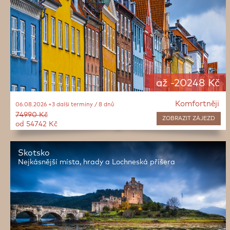
až -20248 Kč
Komfortněji
06.08.2026 +3 další termíny / 8 dnů
74990 Kč
ZOBRAZIT
ZÁJEZD
od 54742 Kč
Skotsko
Nejkásnější místa, hrady a Lochneská příšera