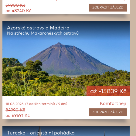
59900 Kč
ZOBRAZIT
ZÁJEZD
od 48240 Kč
Azorské ostrovy a Madeira
Na střechu Makaronéských ostrovů
až -15839 Kč
Komfortněji
18.08.2026 +7 dalších termínů / 9 dnů
84990 Kč
ZOBRAZIT
ZÁJEZD
od 69691 Kč
Turecko - orientální pohádka