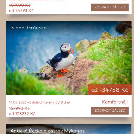
109990 Kč
ZOBRAZIT
ZÁJEZD
od 74793 Kč
Island, Grónsko
až -34758 Kč
Komfortněji
14.08.2026 +5 dalších termínů / 8 dnů
157990 Kč
ZOBRAZIT
ZÁJEZD
od 123232 Kč
Antické Řecko a ostrov Mykonos