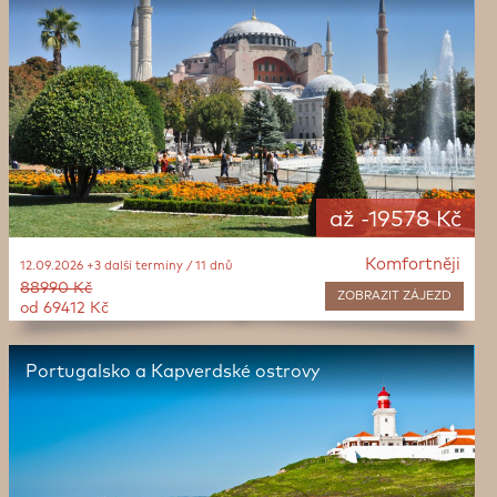
až -19578 Kč
Komfortněji
12.09.2026 +3 další termíny / 11 dnů
88990 Kč
ZOBRAZIT
ZÁJEZD
od 69412 Kč
Portugalsko a Kapverdské ostrovy