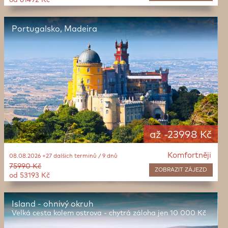
od 61492 Kč
Portugalsko, Madeira
až -23998 Kč
Komfortněji
08.08.2026 +27 dalších termínů / 9 dnů
75990 Kč
ZOBRAZIT
ZÁJEZD
od 53193 Kč
Island - ohnivý okruh
Velká cesta kolem ostrova - chytrá záloha jen 10 000 Kč