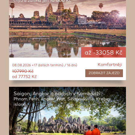
chytrá záloha jen 10 000 Kč
až -33058 Kč
Komfortněji
08.08.2026 +17 dalších termínů / 16 dnů
107990 Kč
ZOBRAZIT
ZÁJEZD
od 77752 Kč
Saigon, Angkor a oddych v Kambodži
Phnom Penh, Angkor Wat, Sihanoukville, Krabey
island