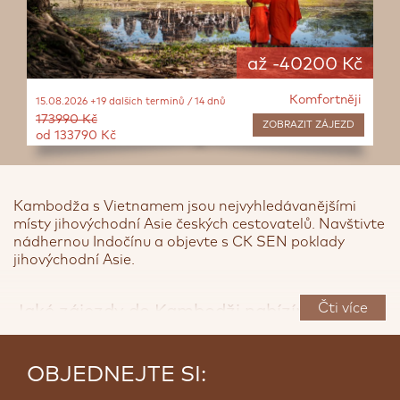
až -40200 Kč
Komfortněji
15.08.2026 +19 dalších termínů / 14 dnů
173990 Kč
ZOBRAZIT
ZÁJEZD
od 133790 Kč
Kambodža s Vietnamem jsou nejvyhledávanějšími
místy jihovýchodní Asie českých cestovatelů. Navštivte
nádhernou Indočínu a objevte s CK SEN poklady
jihovýchodní Asie.
<
>
Čti více
Jaké zájezdy do Kambodži nabízíme?
Během 16-denního poznávacího okruhu
Vietnam,
OBJEDNEJTE SI:
Kambodža
navštívíte císařské město Hue a
romantický Hoi an s výjimečnou atmosférou. Na závěr