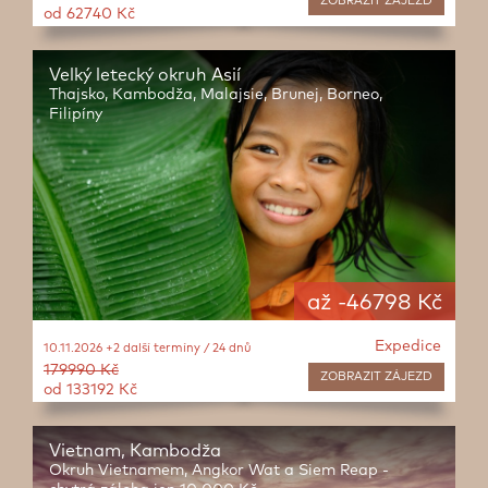
ZOBRAZIT
ZÁJEZD
od 62740 Kč
Velký letecký okruh Asií
Thajsko, Kambodža, Malajsie, Brunej, Borneo,
Filipíny
až -46798 Kč
Expedice
10.11.2026 +2 další termíny / 24 dnů
179990 Kč
ZOBRAZIT
ZÁJEZD
od 133192 Kč
Vietnam, Kambodža
Okruh Vietnamem, Angkor Wat a Siem Reap -