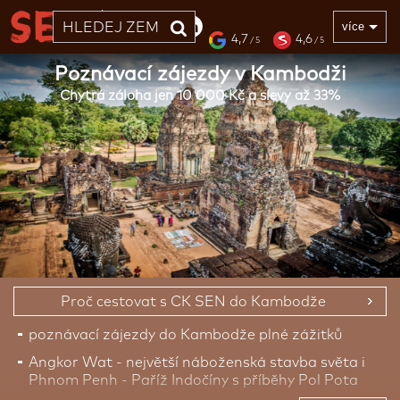
33 LET
více
4,7
4,6
/ 5
/ 5
Poznávací zájezdy v Kambodži
Chytrá záloha jen 10 000 Kč a slevy až 33%
Proč cestovat s CK SEN do Kambodže
poznávací zájezdy do Kambodže plné zážitků
Angkor Wat - největší náboženská stavba světa i
Phnom Penh - Paříž Indočíny s příběhy Pol Pota