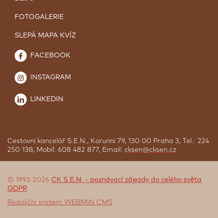
FOTOGALERIE
SLEPÁ MAPA KVÍZ
FACEBOOK
INSTAGRAM
LINKEDIN
Cestovní kancelář S.E.N., Korunní 79, 130 00 Praha 3, Tel.: 224
250 138, Mobil: 608 482 877, Email:
cksen@cksen.cz
© 1993-2026
CK S.E.N. - poznávací zájezdy do celého světa
GDPR
Redakční systém WEBMIN CMS