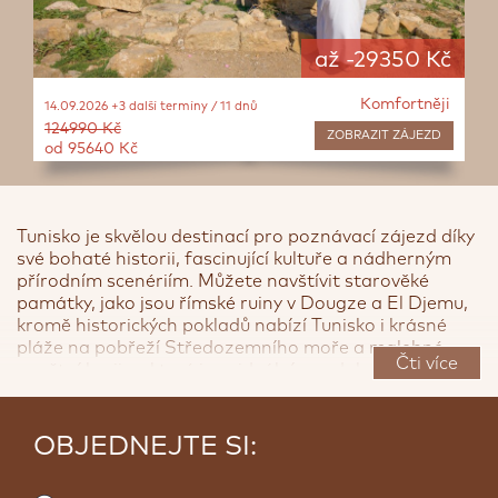
až -29350 Kč
Komfortněji
14.09.2026 +3 další termíny / 11 dnů
124990 Kč
ZOBRAZIT
ZÁJEZD
od 95640 Kč
Tunisko je skvělou destinací pro poznávací zájezd díky
své bohaté historii, fascinující kultuře a nádherným
přírodním scenériím. Můžete navštívit starověké
památky, jako jsou římské ruiny v Dougze a El Djemu,
kromě historických pokladů nabízí Tunisko i krásné
<
>
pláže na pobřeží Středozemního moře a malebné
Čti více
pouštní krajiny, které jsou ideální pro dobrodružné
výlety. Tunisko je ideální destinace pro ty, kteří chtějí
spojit kulturní poznání s relaxací a dobrodružstvím.
OBJEDNEJTE SI:
Jaké zájezdy do Tuniska nabízíme?
Pozůstatky římské říše jsou v Tunisku přitomné na spoustě