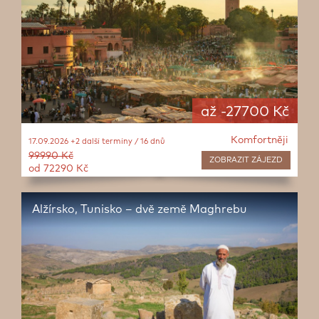
až -27700 Kč
Komfortněji
17.09.2026 +2 další termíny / 16 dnů
99990 Kč
ZOBRAZIT
ZÁJEZD
od 72290 Kč
Alžírsko, Tunisko – dvě země Maghrebu