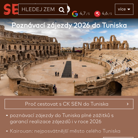
33 LET
více
4,7
4,6
/ 5
/ 5
Poznávací zájezdy 2026 do Tuniska
Proč cestovat s CK SEN do Tuniska
poznávací zájezdy do Tuniska plné zážitků s
garancí realizace zájezdů i v roce 2026
Kairouan: nejposvátnější město celého Tuniska