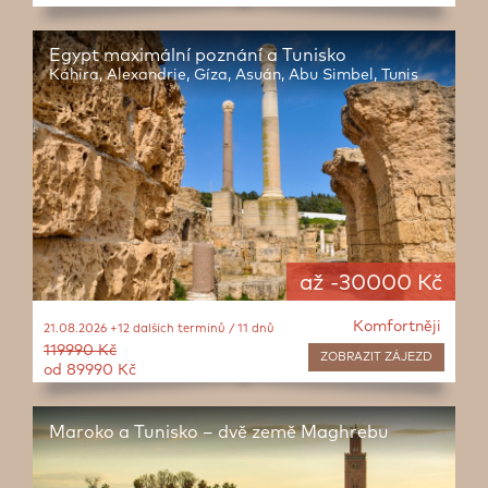
Egypt maximální poznání a Tunisko
Káhira, Alexandrie, Gíza, Asuán, Abu Simbel, Tunis
až -30000 Kč
Komfortněji
21.08.2026 +12 dalších termínů / 11 dnů
119990 Kč
ZOBRAZIT
ZÁJEZD
od 89990 Kč
Maroko a Tunisko – dvě země Maghrebu