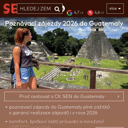
33 LET
více
4,7
4,6
/ 5
/ 5
Poznávací zájezdy 2026 do Guatemaly
Proč cestovat s CK SEN do Guatemaly
poznávací zájezdy do Guatemaly plné zážitků
s garancí realizace zájezdů i v roce 2026
komfort, špičkoví čeští průvodci a množství
UNESCO památek