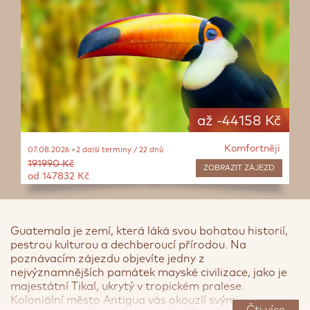
až -44158 Kč
Komfortněji
07.08.2026 +2 další termíny / 22 dnů
191990 Kč
ZOBRAZIT
ZÁJEZD
od 147832 Kč
Guatemala je zemí, která láká svou bohatou historií,
pestrou kulturou a dechberoucí přírodou. Na
poznávacím zájezdu objevíte jedny z
nejvýznamnějších památek mayské civilizace, jako je
majestátní Tikal, ukrytý v tropickém pralese.
<
>
Koloniální město Antigua vás okouzlí svými
Čti více