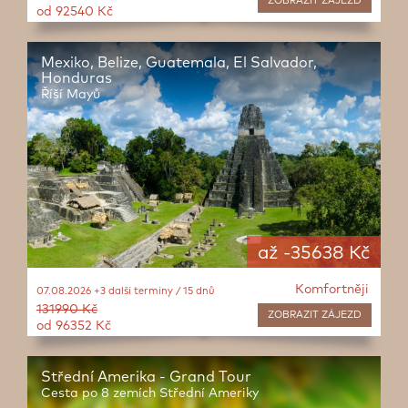
ZOBRAZIT
ZÁJEZD
od 92540 Kč
Mexiko, Belize, Guatemala, El Salvador,
Honduras
Říší Mayů
až -35638 Kč
Komfortněji
07.08.2026 +3 další termíny / 15 dnů
131990 Kč
ZOBRAZIT
ZÁJEZD
od 96352 Kč
Střední Amerika - Grand Tour
Cesta po 8 zemích Střední Ameriky