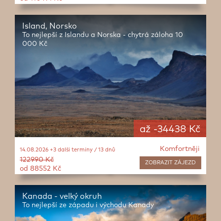
Island, Norsko
To nejlepší z Islandu a Norska - chytrá záloha 10
000 Kč
až -34438 Kč
Komfortněji
14.08.2026 +3 další termíny / 13 dnů
122990 Kč
ZOBRAZIT
ZÁJEZD
od 88552 Kč
Kanada - velký okruh
To nejlepší ze západu i východu Kanady