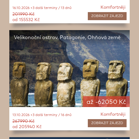
Komfortněji
16.10.2026 +3 další termíny / 13 dnů
201990 Kč
ZOBRAZIT
ZÁJEZD
od 155532 Kč
Velikonoční ostrov, Patagonie, Ohňová země
až -62050 Kč
Komfortněji
13.10.2026 +3 další termíny / 16 dnů
267990 Kč
ZOBRAZIT
ZÁJEZD
od 205940 Kč