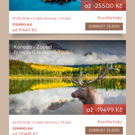
až -25500 Kč
Komfortněji
19.08.2026 +3 další termíny / 10 dnů
115990 Kč
ZOBRAZIT
ZÁJEZD
od 91440 Kč
Kanada - Západ
To nejlepší ze západu Kanady
až -19499 Kč
Komfortněji
02.09.2026 +2 další termíny / 13 dnů
129990 Kč
ZOBRAZIT
ZÁJEZD
od 110491 Kč