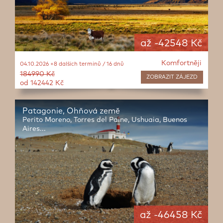
až -42548 Kč
Komfortněji
04.10.2026 +8 dalších termínů / 16 dnů
184990 Kč
ZOBRAZIT
ZÁJEZD
od 142442 Kč
Patagonie, Ohňová země
Perito Moreno, Torres del Paine, Ushuaia, Buenos
Aires...
až -46458 Kč