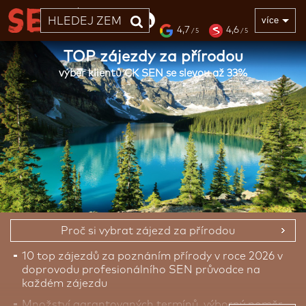
33 LET
více
4,7
4,6
/ 5
/ 5
TOP zájezdy za přírodou
výběr klientů CK SEN se slevou až 33%
Proč si vybrat zájezd za přírodou
10 top zájezdů za poznáním přírody v roce 2026 v
doprovodu profesionálního SEN průvodce na
každém zájezdu
Množství
garantovaných termínů
, výborný poměr