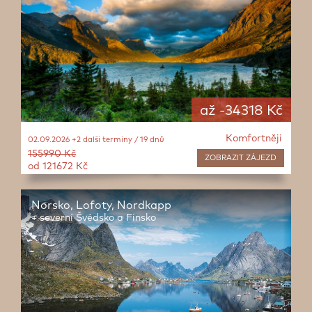
až -34318 Kč
Komfortněji
02.09.2026 +2 další termíny / 19 dnů
155990 Kč
ZOBRAZIT
ZÁJEZD
od 121672 Kč
Norsko, Lofoty, Nordkapp
+ severní Švédsko a Finsko