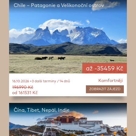
Chile – Patagonie a Velikonoční ostrov
až -35459 Kč
Komfortněji
16.10.2026 +3 další termíny / 14 dnů
196990 Kč
ZOBRAZIT
ZÁJEZD
od 161531 Kč
Čína, Tibet, Nepál, Indie