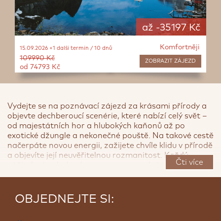
až -35197 Kč
Komfortněji
15.09.2026 +1 další termín / 10 dnů
109990 Kč
ZOBRAZIT
ZÁJEZD
od 74793 Kč
Vydejte se na poznávací zájezd za krásami přírody a
objevte dechberoucí scenérie, které nabízí celý svět –
od majestátních hor a hlubokých kaňonů až po
exotické džungle a nekonečné pouště. Na takové cestě
načerpáte novou energii, zažijete chvíle klidu v přírodě
<
>
a objevíte její neuvěřitelnou rozmanitost. Každý
Čti více
zážitek vás obohatí o nezapomenutelné momenty.
10 TOP PŘÍRODA, výběr klientů CK SEN
OBJEDNEJTE SI:
1. Komfortní cesta Středozemí,
Nový Zéland
a
dokonalé poznání jižního i severního ostrova. Vydejte
se po stopách Pána prstenů, seznamte se