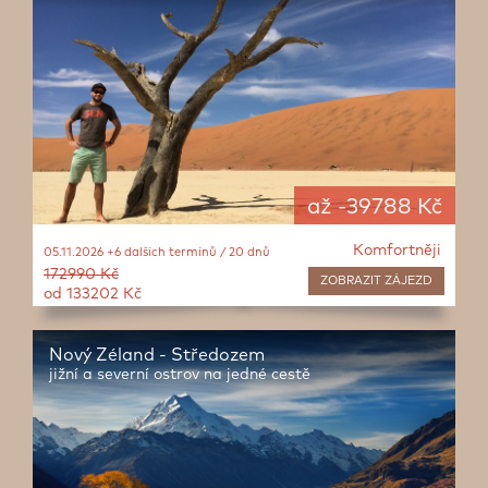
až -39788 Kč
Komfortněji
05.11.2026 +6 dalších termínů / 20 dnů
172990 Kč
ZOBRAZIT
ZÁJEZD
od 133202 Kč
Nový Zéland - Středozem
jižní a severní ostrov na jedné cestě