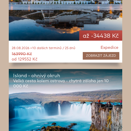
až -34438 Kč
Expedice
28.08.2026 +10 dalších termínů / 25 dnů
163990 Kč
ZOBRAZIT
ZÁJEZD
od 129552 Kč
Island - ohnivý okruh
Velká cesta kolem ostrova - chytrá záloha jen 10
000 Kč