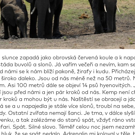
, slunce zapadá jako obrovská červená koule a k na
stáda buvolů a slonů. Já vařím večeři a nevím, kam s
d námi se k nám blíží pakoně, žirafy i kudu. Přicházej
y široko daleko. Jsou od nás méně než na 50 metrů.
. Asi 100 metrů dále se objeví 14 psů hyenovitých. 
yní jsou před námi a jen pár kroků od nás. Kemp není 
ár kroků a mohou být u nás. Naštěstí se obracejí a jd
 se a u napajedla je stále více slonů, troubí na sebe,
dy. Ostatní zvířata nemají šanci. Je tma, v dálce slyší
enku, a tak zalézáme do stanů spát, vždyť ráno vs
afari. Spát. Silné slovo. Téměř celou noc jsem nezamh
hluk, že se spát nedalo. Adrenalin mi koloval v těle, 