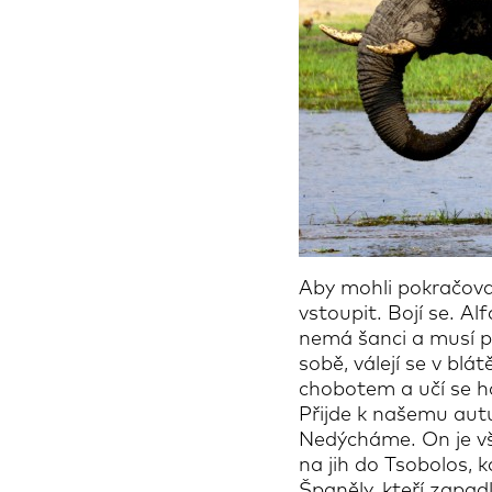
Aby mohli pokračovat
vstoupit. Bojí se. A
nemá šanci a musí po
sobě, válejí se v bl
chobotem a učí se h
Přijde k našemu aut
Nedýcháme. On je vša
na jih do Tsobolos, 
Španěly, kteří zapad