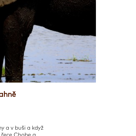
bahně
y a v buši a když
k řece Chobe a