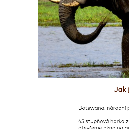
Jak 
Botswana
, národní
45 stupňová horka za
otevřeme okna na au