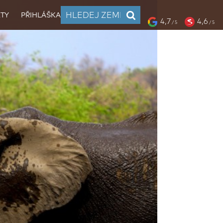
TY
PŘIHLÁŠKA
4,7
4,6
/ 5
/ 5