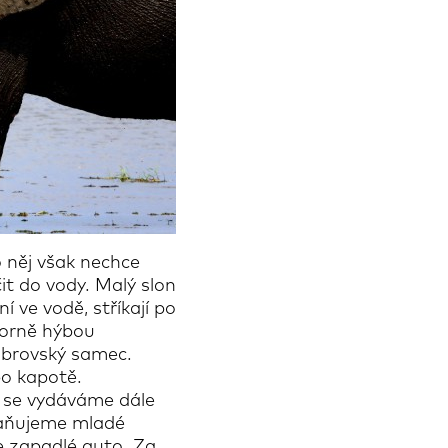
 něj však nechce
it do vody. Malý slon
 ve vodě, stříkají po
torně hýbou
obrovský samec.
o kapotě.
my se vydáváme dále
hraňujeme mladé
e zapadlé auto. Za