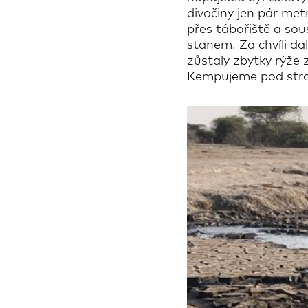
divočiny jen pár metr
přes tábořiště a sou
stanem. Za chvíli da
zůstaly zbytky rýže 
Kempujeme pod strome