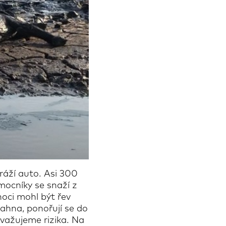
yráží auto. Asi 300
mocníky se snaží z
noci mohl být řev
bahna, ponořují se do
zvažujeme rizika. Na