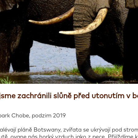
jsme zachránili slůně před utonutím v 
 park Chobe, podzim 2019
lévají pláně Botswany, zvířata se ukrývají pod strom
tě, ovane nás horký vzduch jako z pece. Přijíždíme 