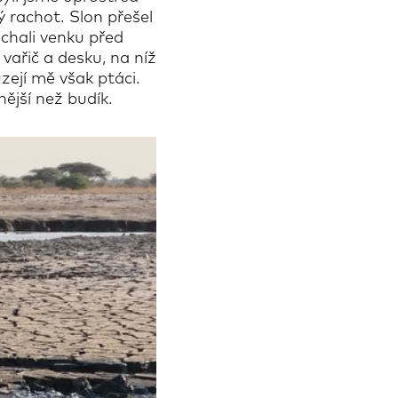
ý rachot. Slon přešel
chali venku před
vařič a desku, na níž
zejí mě však ptáci.
ější než budík.