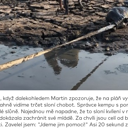
vu, když dalekohledem Martin zpozoruje, že na pláň v
ahně vidíme trčet sloní chobot. Správce kempu s po
lé slůně. Najednou mě napadne, že to sloní kvílení v 
dokázala zachránit své mládě. Za chvíli jsou celí od 
ci. Zavelel jsem: "Jdeme jim pomoci!" Asi 20 sekund 