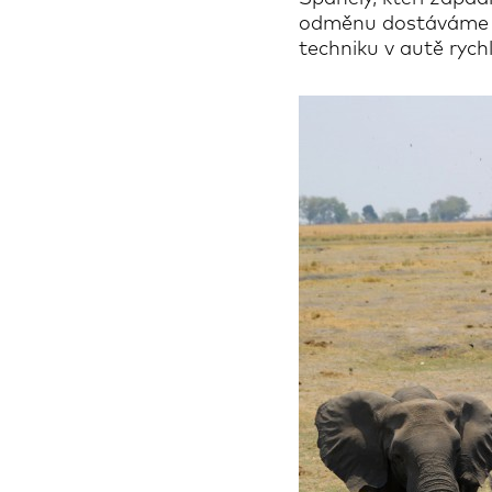
odměnu dostáváme špa
techniku ​​v autě rych