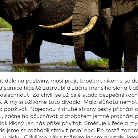
 dále na pastviny, musí projít brodem, nikomu se do
lfa samice hlasitě zatroubí a začne menšího slona tlač
slechnout. Za chvíli se už celé stádo bezpečně rochní
átě. A my si užíváme toto divadlo. Malá slůňata nemo
o používat. Najednou z druhé strany cesty přichází 
u, začne ho očuchávat a chobotem jemně prochází p
k klidný, jen nás přišel přivítat. Směřuje k řece a 
kde jsme se rozhodli strávit první noc. Po cestě zac
li v písku. Odvíjíme hák s tažným lanem a vytahujem