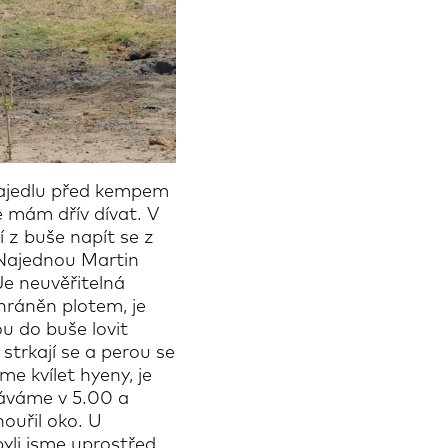
pajedlu před kempem
e mám dřív dívat. V
í z buše napít se z
 Najednou Martin
Je neuvěřitelná
chráněn plotem, je
ou do buše lovit
 strkají se a perou se
me kvílet hyeny, je
táváme v 5.00 a
ouřil oko. U
byli jsme uprostřed