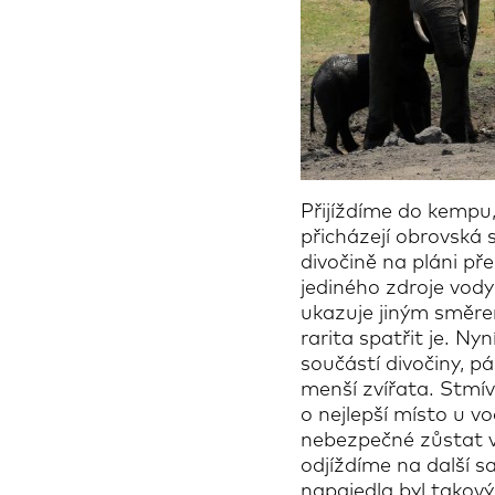
Přijíždíme do kempu
přicházejí obrovská 
divočině na pláni pře
jediného zdroje vod
ukazuje jiným směrem
rarita spatřit je. N
součástí divočiny, p
menší zvířata. Stmívá
o nejlepší místo u vo
nebezpečné zůstat v
odjíždíme na další s
napajedla byl takový 