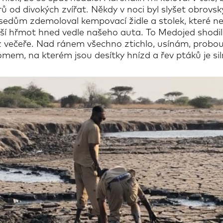
ů od divokých zvířat. Někdy v noci byl slyšet obrovsk
sedům zdemoloval kempovací židle a stolek, které ne
lší hřmot hned vedle našeho auta. To Medojed shodil 
z večeře. Nad ránem všechno ztichlo, usínám, probou
m, na kterém jsou desítky hnízd a řev ptáků je siln