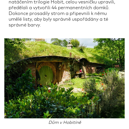
natáčením trilogie Hobit, celou vesničku upravili,
předělali a vytvořili 44 permanentních domků.
Dokonce prosadily strom a připevnili k němu
umělé listy, aby byly správně uspořádány a té
správné barvy.
Dům v Hobitíně