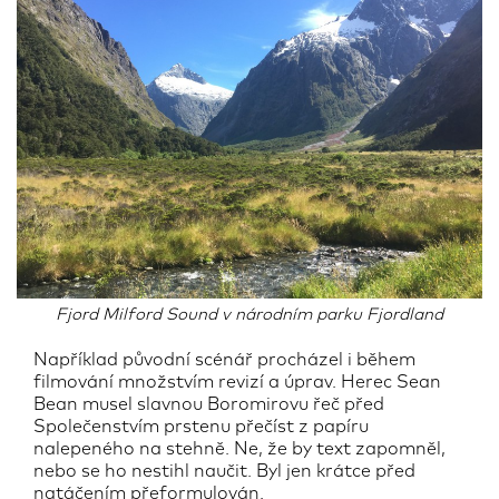
Fjord Milford Sound v národním parku Fjordland
Například původní scénář procházel i během
filmování množstvím revizí a úprav. Herec Sean
Bean musel slavnou Boromirovu řeč před
Společenstvím prstenu přečíst z papíru
nalepeného na stehně. Ne, že by text zapomněl,
nebo se ho nestihl naučit. Byl jen krátce před
natáčením přeformulován.