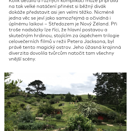
Kolik detailů a různých komplikací může příprava
na tak velké natáčení přinést si běžný divák
dokáže představit asi jen velmi těžko. Nicméně
jedna věc se jeví jako samozřejmá a očividná i
úplnému laikovi – Středozem je Nový Zéland. Při
troše nadsázky lze říci, že hlavní postavou a
skutečným hrdinou, stojícím za úspěchem trilogie
celovečerních filmů v režii Petera Jacksona, byl
právě tento magický ostrov. Jeho úžasná krajinná
diverzita dovolila tvůrcům natočit tam všechny
vnější scény.