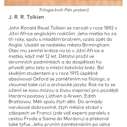
Trilogie knih Pán prstenů
J. R. R. Tolkien
John Ronald Reuel Tolkien se narodil v roce 1892 v
Jižní Africe anglickým rodičům. Jeho matka ho za
tři roky, spolu s mladším bratrem, vzala zpět do
Anglie. Usadili se nedaleko města Birmingham.
Otec mu zemřel krátce na to v Jižní Africe a
matka, když měl 12 let. Dětství prožil ve
skromných podmínkách a do dospělosti ho
přivedli jeho tety a místní katolický kněz. Byl
skvělým studentem a v roce 1915 úspěšně
absolvoval Oxford se zaměřením na filologii, a
zkoumal také cizí a archaické jazyky. Rok na to se
oženil se svou múzou a živou inspirací pro pozdější
literární postavy Lúthien a Arwen, Edith
Brattovou. Měli spolu čtyři děti. Do armády
narukoval dobrovolně, čtyři měsíce strávil v
zákopech ve Francii (zde vidí experti paralelu s
cestou Froda a Sama do Mordoru) a překonal
také tyfus. Jeho prvním zaměstnáním po válce