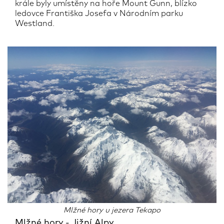
krále byly umístěny na hoře Mount Gunn, blízko
ledovce Františka Josefa v Národním parku
Westland.
Mlžné hory u jezera Tekapo
Mlžné hory - Jižní Alpy