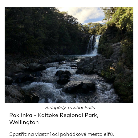
Vodopády Tawhai Falls
Roklinka - Kaitoke Regional Park,
Wellington
Spatřit na vlastní oči pohádkové město elfů,