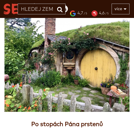
33 LET
více
4,7
4,6
/ 5
/ 5
Po stopách Pána prstenů