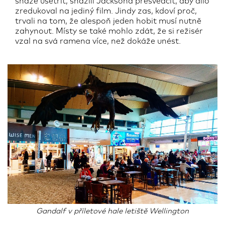
snaze ušetřit, snažili Jacksona přesvědčit, aby dílo
zredukoval na jediný film. Jindy zas, kdoví proč,
trvali na tom, že alespoň jeden hobit musí nutně
zahynout. Místy se také mohlo zdát, že si režisér
vzal na svá ramena více, než dokáže unést.
Gandalf v příletové hale letiště Wellington