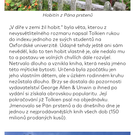
Hobitín z Pána prstenů
„V díře v zemi žil hobit.“ byla věta, kterou z
nevysvětlitelného rozmaru napsal Tolkien rukou
do indexu jednoho ze svých studentů na
Oxfordské univerzitě. Údajně tehdy ještě ani sám
nevěděl, kdo to ten hobit vlastně je, ale nedalo mu
to a postavu ve volných chvílích dále rozvíjel.
Netrvalo dlouho a vznikla kniha, která nesla jméno
této mýtické bytosti. Určená byla zpočátku jen
jeho vlastním dětem, ale v úzkém rodinném kruhu
nezůstala dlouho. Brzy se dostala do pozornosti
vydavatelství George Allen & Unwin a ihned po
vydání si získala obrovskou popularitu. Její
pokračování již Tolkien psal na objednávku.
Jmenovalo se Pán prstenů a do dnešního dne je
jednou z nejprodávanějších knih všech dob (150
milionů prodaných kusů).