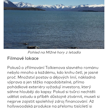
Pohled na Mlžné hory z letadla
Filmové lokace
Pokusů o zfilmování Tolkienova slavného románu
nebylo mnoho a každému, kdo knihu četl, je jasné
proč. Množství postav a dějových linií, nákladná
výprava a jen těžko napodobitelné, přímo
pohádkové exteriéry vyžadují investora, který
sáhne hlouběji do kapsy. Pokud si tvůrci nechtěli
udělat ostudu a příběh důstojně ztvárnit, museli si
nejprve zajistit spolehlivý zdroj financování. Až
hollywoodská produkce na přelomu tisíciletí si