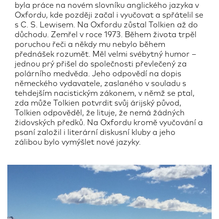
byla práce na novém slovníku anglického jazyka v
Oxfordu, kde později začal i vyučovat a spřátelil se
s C. S. Lewisem. Na Oxfordu zůstal Tolkien až do
důchodu. Zemřel v roce 1973. Během života trpěl
poruchou řeči a někdy mu nebylo během
přednášek rozumět. Měl velmi svébytný humor –
jednou prý přišel do společnosti převlečený za
polárního medvěda. Jeho odpovědí na dopis
německého vydavatele, zaslaného v souladu s
tehdejším nacistickým zákonem, v němž se ptal,
zda může Tolkien potvrdit svůj árijský původ,
Tolkien odpověděl, že lituje, že nemá žádných
židovských předků. Na Oxfordu kromě vyučování a
psaní založil i literární diskusní kluby a jeho
zálibou bylo vymýšlet nové jazyky.