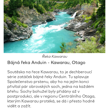
Řeka Kawarau
Bájná řeka Anduin - Kawarau, Otago
Soutěska na řece Kawarau, to je dechberoucí
série zatáček bájné řeky Anduin. Tu splavuje
Společenstvo prstenu, aby ho na jejím konci
přivítal pár obrovských soch, jedna na každém
břehu. Sochy bohužel byly přidány až v
postprodukci, ale v regionu Centrálního Otaga,
kterým Kawarau protéká, se dá i přesto hodně
vidět a zažít.