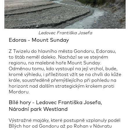
Ledovec Františka Josefa
Edoras - Mount Sunday
Z Twizelu do hlavního města Gondoru, Edorasu,
to štáb neměl daleko. Nachází se ve stejném
regionu, na malebné hoře Mount Sunday.
Odměnou tomu, kdo vystoupí na její vrchol, bude,
kromě výhledu, i příležitost vžít se na chvíli do kůže
krále, soustředěně přemýšlejícího při pohledu na
horizont nad dalším strategickým krokem proti
Mordoru.
Bílé hory - Ledovec Františka Josefa,
Národní park Westland
Výstražné majáky, které postupně vzplanuly podél
Bílých hor od Gondoru až po Rohan v Návratu