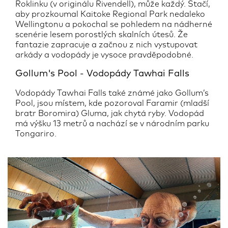
Roklinku (v originálu Rivendell), může každý. Stačí,
aby prozkoumal Kaitoke Regional Park nedaleko
Wellingtonu a pokochal se pohledem na nádherné
scenérie lesem porostlých skalních útesů. Že
fantazie zapracuje a začnou z nich vystupovat
arkády a vodopády je vysoce pravděpodobné.
Gollum's Pool - Vodopády Tawhai Falls
Vodopády Tawhai Falls také známé jako Gollum’s
Pool, jsou místem, kde pozoroval Faramir (mladší
bratr Boromira) Gluma, jak chytá ryby. Vodopád
má výšku 13 metrů a nachází se v národním parku
Tongariro.