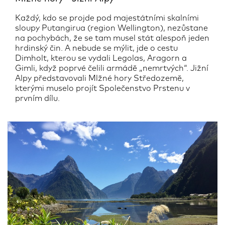
Každý, kdo se projde pod majestátními skalními
sloupy Putangirua (region Wellington), nezůstane
na pochybách, že se tam musel stát alespoň jeden
hrdinský čin. A nebude se mýlit, jde o cestu
Dimholt, kterou se vydali Legolas, Aragorn a
Gimli, když poprvé čelili armádě „nemrtvých“. Jižní
Alpy představovali Mlžné hory Středozemě,
kterými muselo projít Společenstvo Prstenu v
prvním dílu.