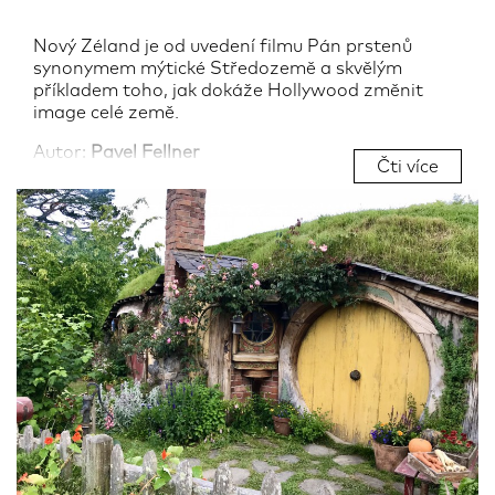
Nový Zéland je od uvedení filmu Pán prstenů
synonymem mýtické Středozemě a skvělým
příkladem toho, jak dokáže Hollywood změnit
image celé země.
Autor:
Pavel Fellner
Čti více
29.09.2019