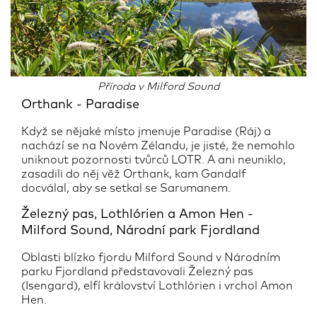
Příroda v Milford Sound
Orthank - Paradise
Když se nějaké místo jmenuje Paradise (Ráj) a
nachází se na Novém Zélandu, je jisté, že nemohlo
uniknout pozornosti tvůrců LOTR. A ani neuniklo,
zasadili do něj věž Orthank, kam Gandalf
docválal, aby se setkal se Sarumanem.
Železný pas, Lothlórien a Amon Hen -
Milford Sound, Národní park Fjordland
Oblasti blízko fjordu Milford Sound v Národním
parku Fjordland představovali Železný pas
(Isengard), elfí království Lothlórien i vrchol Amon
Hen.