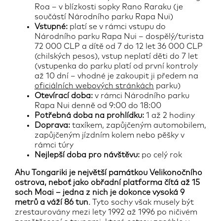
Roa – v blízkosti sopky Rano Raraku (je
součástí Národního parku Rapa Nui)
Vstupné:
platí se v rámci vstupu do
Národního parku Rapa Nui – dospělý/turista
72 000 CLP a dítě od 7 do 12 let 36 000 CLP
(chilských pesos), vstup neplatí děti do 7 let
(vstupenka do parku platí od první kontroly
až 10 dní – vhodné je zakoupit ji předem na
oficiálních webových stránkách
parku)
Otevírací doba:
v rámci Národního parku
Rapa Nui denně od 9:00 do 18:00
Potřebná doba na prohlídku:
1 až 2 hodiny
Doprava:
taxíkem, zapůjčeným automobilem,
zapůjčeným jízdním kolem nebo pěšky v
rámci túry
Nejlepší doba pro návštěvu:
po celý rok
Ahu Tongariki je největší památkou Velikonočního
ostrova, neboť jako obřadní platforma čítá až 15
soch Moai – jedna z nich je dokonce vysoká 9
metrů a váží 86 tun.
Tyto sochy však musely být
zrestaurovány mezi lety 1992 až 1996 po ničivém