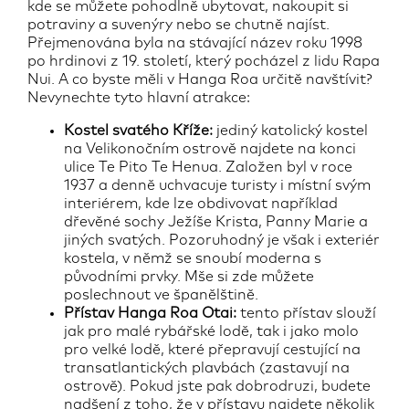
kde se můžete pohodlně ubytovat, nakoupit si
potraviny a suvenýry nebo se chutně najíst.
Přejmenována byla na stávající název roku 1998
po hrdinovi z 19. století, který pocházel z lidu Rapa
Nui. A co byste měli v Hanga Roa určitě navštívit?
Nevynechte tyto hlavní atrakce:
Kostel svatého Kříže:
jediný katolický kostel
na Velikonočním ostrově najdete na konci
ulice Te Pito Te Henua. Založen byl v roce
1937 a denně uchvacuje turisty i místní svým
interiérem, kde lze obdivovat například
dřevěné sochy Ježíše Krista, Panny Marie a
jiných svatých. Pozoruhodný je však i exteriér
kostela, v němž se snoubí moderna s
původními prvky. Mše si zde můžete
poslechnout ve španělštině.
Přístav Hanga Roa Otai:
tento přístav slouží
jak pro malé rybářské lodě, tak i jako molo
pro velké lodě, které přepravují cestující na
transatlantických plavbách (zastavují na
ostrově). Pokud jste pak dobrodruzi, budete
nadšení z toho, že v přístavu najdete několik