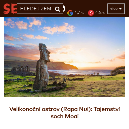
33 LET
více
4,7
4,6
/ 5
/ 5
Velikonoční ostrov (Rapa Nui): Tajemství
soch Moai