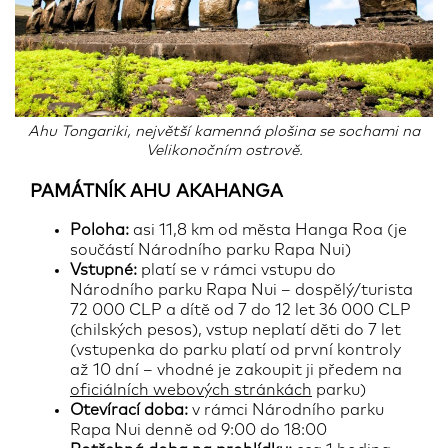
Ahu Tongariki, největší kamenná plošina se sochami na
Velikonočním ostrově.
PAMÁTNÍK AHU AKAHANGA
Poloha:
asi 11,8 km od města Hanga Roa (je
součástí Národního parku Rapa Nui)
Vstupné:
platí se v rámci vstupu do
Národního parku Rapa Nui – dospělý/turista
72 000 CLP a dítě od 7 do 12 let 36 000 CLP
(chilských pesos), vstup neplatí děti do 7 let
(vstupenka do parku platí od první kontroly
až 10 dní – vhodné je zakoupit ji předem na
oficiálních webových stránkách
parku)
Otevírací doba:
v rámci Národního parku
Rapa Nui denně od 9:00 do 18:00