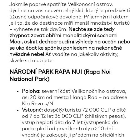
Jakmile poprvé spatříte Velikonoční ostrov,
dýchne na vás neuvěřitelný klid, který je předzvěstí
úžasné odpočinkové dovolené. Příjemným faktem
je i to, že do destinace míří menší množství turistů
– vyhnete se tak davům.
Nechte se zde tedy
zhypnotizovat obřími monolitickými sochami
Moai, oslnit dechberoucími výhledy na oceán nebo
se ukolébat ke spánku pohledem na nekonečné
hvězdné nebe!
Ať vsadíte na jakékoliv aktivity,
skvěle si to užijete.
NÁRODNÍ PARK RAPA NUI (Rapa Nui
National Park)
Poloha:
severní část Velikonočního ostrova,
asi 20 km od města Hanga Roa – na adrese
Kiri Reva s/N
Vstupné:
dospělý/turista 72 000 CLP a dítě
od 7 do 12 let 36 000 CLP (chilských pesos),
vstup neplatí děti do 7 let (vstupenka do
parku platí od první kontroly až 10 dní –
vhodné je zakoupit ji předem na
oficiálních