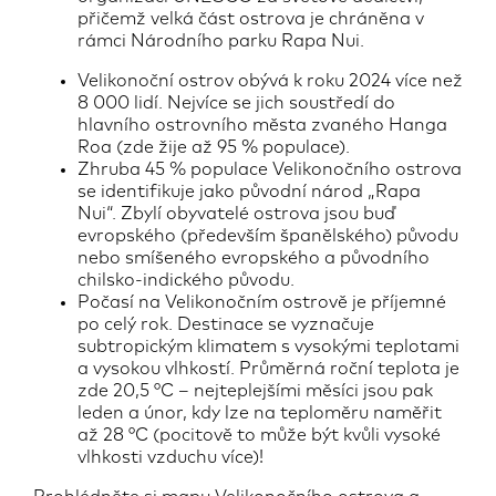
přičemž velká část ostrova je chráněna v
rámci Národního parku Rapa Nui.
Velikonoční ostrov obývá k roku 2024 více než
8 000 lidí. Nejvíce se jich soustředí do
hlavního ostrovního města zvaného Hanga
Roa (zde žije až 95 % populace).
Zhruba 45 % populace Velikonočního ostrova
se identifikuje jako původní národ „Rapa
Nui“. Zbylí obyvatelé ostrova jsou buď
evropského (především španělského) původu
nebo smíšeného evropského a původního
chilsko-indického původu.
Počasí na Velikonočním ostrově je příjemné
po celý rok. Destinace se vyznačuje
subtropickým klimatem s vysokými teplotami
a vysokou vlhkostí. Průměrná roční teplota je
zde 20,5 °C – nejteplejšími měsíci jsou pak
leden a únor, kdy lze na teploměru naměřit
až 28 °C (pocitově to může být kvůli vysoké
vlhkosti vzduchu více)!