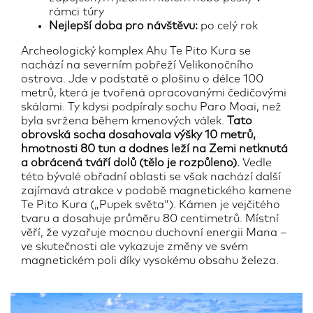
rámci túry
Nejlepší doba pro návštěvu:
po celý rok
Archeologický komplex Ahu Te Pito Kura se
nachází na severním pobřeží Velikonočního
ostrova. Jde v podstatě o plošinu o délce 100
metrů, která je tvořená opracovanými čedičovými
skálami. Ty kdysi podpíraly sochu Paro Moai, než
byla svržena během kmenových válek.
Tato
obrovská socha dosahovala výšky 10 metrů,
hmotnosti 80 tun a dodnes leží na Zemi netknutá
a obrácená tváří dolů (tělo je rozpůleno).
Vedle
této bývalé obřadní oblasti se však nachází další
zajímavá atrakce v podobě magnetického kamene
Te Pito Kura („Pupek světa“). Kámen je vejčitého
tvaru a dosahuje průměru 80 centimetrů. Místní
věří, že vyzařuje mocnou duchovní energii Mana –
ve skutečnosti ale vykazuje změny ve svém
magnetickém poli díky vysokému obsahu železa.