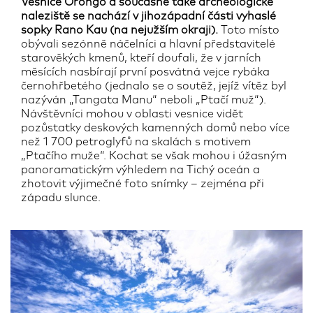
Vesnice Orongo a současně také archeologické
naleziště se nachází v jihozápadní části vyhaslé
sopky Rano Kau (na nejužším okraji).
Toto místo
obývali sezónně náčelníci a hlavní představitelé
starověkých kmenů, kteří doufali, že v jarních
měsících nasbírají první posvátná vejce rybáka
černohřbetého (jednalo se o soutěž, jejíž vítěz byl
nazýván „Tangata Manu“ neboli „Ptačí muž“).
Návštěvníci mohou v oblasti vesnice vidět
pozůstatky deskových kamenných domů nebo více
než 1 700 petroglyfů na skalách s motivem
„Ptačího muže“. Kochat se však mohou i úžasným
panoramatickým výhledem na Tichý oceán a
zhotovit výjimečné foto snímky – zejména při
západu slunce.