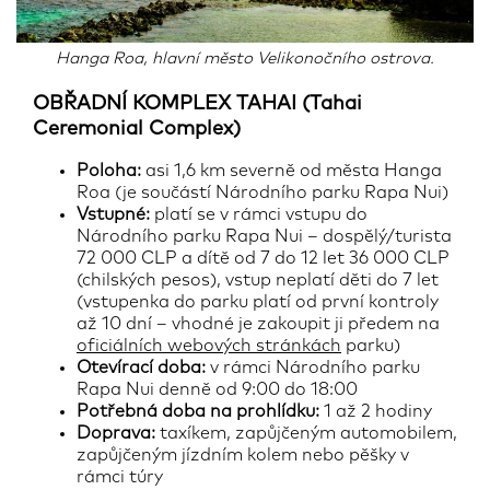
Hanga Roa, hlavní město Velikonočního ostrova.
OBŘADNÍ KOMPLEX TAHAI (Tahai
Ceremonial Complex)
Poloha:
asi 1,6 km severně od města Hanga
Roa (je součástí Národního parku Rapa Nui)
Vstupné:
platí se v rámci vstupu do
Národního parku Rapa Nui – dospělý/turista
72 000 CLP a dítě od 7 do 12 let 36 000 CLP
(chilských pesos), vstup neplatí děti do 7 let
(vstupenka do parku platí od první kontroly
až 10 dní – vhodné je zakoupit ji předem na
oficiálních webových stránkách
parku)
Otevírací doba:
v rámci Národního parku
Rapa Nui denně od 9:00 do 18:00
Potřebná doba na prohlídku:
1 až 2 hodiny
Doprava:
taxíkem, zapůjčeným automobilem,
zapůjčeným jízdním kolem nebo pěšky v
rámci túry