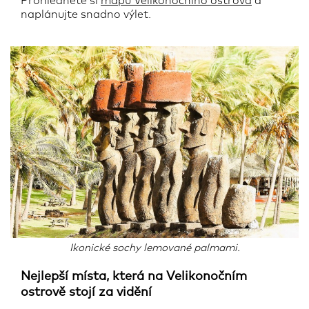
Prohlédněte si
mapu Velikonočního ostrova
a
naplánujte snadno výlet.
Ikonické sochy lemované palmami.
Nejlepší místa, která na Velikonočním
ostrově stojí za vidění