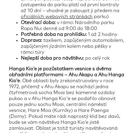
(vstupenka do parku platí od první kontroly
až 10 dní – vhodné je zakoupit ji předem na
oficiálních webových stránkách
parku)
Otevírací doba:
v rámci Národního parku
Rapa Nui denně od 9:00 do 18:00
Potřebná doba na prohlídku:
1 až 2 hodiny
Doprava:
taxíkem, zapůjčeným automobilem,
zapůjčeným jízdním kolem nebo pěšky v
rámci túry
Nejlepší doba pro návštěvu:
po celý rok
Hanga Kio’e je pozůstatkem vesnice s dvěma
obřadními platformami – Ahu Akapu a Ahu Hanga
Kio’e.
Obě oblasti byly zrekonstruovány v roce
1972, přičemž v Ahu Akapu se nachází jedna
čtyřmetrová socha Moai bez kamenné ozdoby
pukao a v Ahu Hanga Kio'e se podařilo obnovit
pouze jednu sochu Moai, centrální náměstí
vesnice, Hare Moa (Kurníky) a Hare Paenga
(Domy). Pokud máte rádi naprostý klid bez davů,
bude se vám návštěva Hanga Kio’e jistě
zamlouvat. Oblast je totiž turisty navštěvovaná