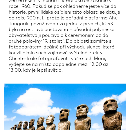
zemětřesení s tsunami, které ostrov zasáhlo v
roce 1960. Pokud se pak ohlédneme ještě více do
historie, první lidské osídlení této oblasti se datuje
do roku 900 n. l., proto je obřadní platforma Ahu
Tongariki považována za jednu z prvních, který
byla na ostrově postavena – původní polynéské
obyvatelstvo ji používalo k ceremoniím až do
druhé poloviny 19. století. Do oblasti zamiřte s
fotoaparátem ideálně při východu slunce, které
kouzlí okolo soch zajímavé světelné efekty.
Chcete-li ale fotografovat tváře soch Moai,
vydejte se na místo odpoledne mezi 12:00 až
13:00, kdy je lepší světlo.