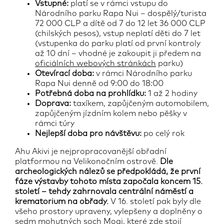
Vstupné:
platí se v rámci vstupu do
Národního parku Rapa Nui – dospělý/turista
72 000 CLP a dítě od 7 do 12 let 36 000 CLP
(chilských pesos), vstup neplatí děti do 7 let
(vstupenka do parku platí od první kontroly
až 10 dní – vhodné je zakoupit ji předem na
oficiálních webových stránkách
parku)
Otevírací doba:
v rámci Národního parku
Rapa Nui denně od 9:00 do 18:00
Potřebná doba na prohlídku:
1 až 2 hodiny
Doprava:
taxíkem, zapůjčeným automobilem,
zapůjčeným jízdním kolem nebo pěšky v
rámci túry
Nejlepší doba pro návštěvu:
po celý rok
Ahu Akivi je nejpropracovanější obřadní
platformou na Velikonočním ostrově.
Dle
archeologických nálezů se předpokládá, že první
fáze výstavby tohoto místa započala koncem 15.
století – tehdy zahrnovala centrální náměstí a
krematorium na obřady.
V 16. století pak byly dle
všeho prostory upraveny, vylepšeny a doplněny o
sedm mohutných soch Moai, které zde stojí