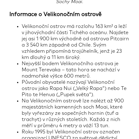
Sochy Moai.
500 kilometrů od pobřeží Chile! Proto si svůj
pobyt na Velikonoční ostrov
pečlivě naplánujte,
Informace o Velikonočním ostrově
třeba společně s námi.
Velikonoční ostrov má rozlohu 163 km² a leží
Autor:
Iveta Reinisch
v jihovýchodní části Tichého oceánu. Najdete
jej asi 1 900 km východně od ostrova Pitcairn
01.06.2024
a 3 540 km západně od Chile. Svým
vzhledem připomíná trojúhelník, jenž je 23
km dlouhý a 11 km široký.
Nejvyšší bodem Velikonočního ostrova je
Mount Terevaka – tato hora se nachází v
nadmořské výšce 600 metrů.
Původní obyvatelé nazývají Velikonoční
ostrov jako Rapa Nui („Velký Rapa“) nebo Te
Pito te Henua („Pupek světa“).
Na Velikonočním ostrově lze nalézt až 900
majestátních kamenných soch Moai, které
byly vyřezány ze sopečných hornin (tuf a
trachyt) v různých stoletích. Každá z nich
měří v průměru 4 metry a váží 13 tun.
Roku 1995 byl Velikonoční ostrov označen
organizací UNESCO za světové dědictví,