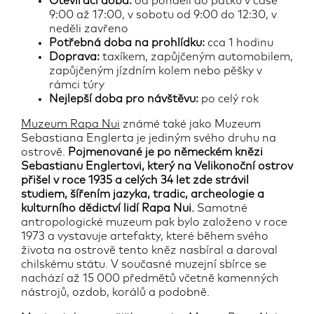
Otevírací doba:
od pondělí do pátku v čase
9:00 až 17:00, v sobotu od 9:00 do 12:30, v
neděli zavřeno
Potřebná doba na prohlídku:
cca 1 hodinu
Doprava:
taxíkem, zapůjčeným automobilem,
zapůjčeným jízdním kolem nebo pěšky v
rámci túry
Nejlepší doba pro návštěvu:
po celý rok
Muzeum Rapa Nui
známé také jako Muzeum
Sebastiana Englerta je jediným svého druhu na
ostrově.
Pojmenované je po německém knězi
Sebastianu Englertovi, který na Velikonoční ostrov
přišel v roce 1935 a celých 34 let zde strávil
studiem, šířením jazyka, tradic, archeologie a
kulturního dědictví lidí Rapa Nui.
Samotné
antropologické muzeum pak bylo založeno v roce
1973 a vystavuje artefakty, které během svého
života na ostrově tento kněz nasbíral a daroval
chilskému státu. V současné muzejní sbírce se
nachází až 15 000 předmětů včetně kamenných
nástrojů, ozdob, korálů a podobně.