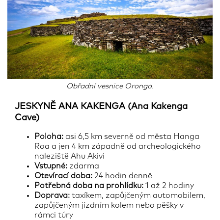
Obřadní vesnice Orongo.
JESKYNĚ ANA KAKENGA (Ana Kakenga
Cave)
Poloha:
asi 6,5 km severně od města Hanga
Roa a jen 4 km západně od archeologického
naleziště Ahu Akivi
Vstupné:
zdarma
Otevírací doba:
24 hodin denně
Potřebná doba na prohlídku:
1 až 2 hodiny
Doprava:
taxíkem, zapůjčeným automobilem,
zapůjčeným jízdním kolem nebo pěšky v
rámci túry