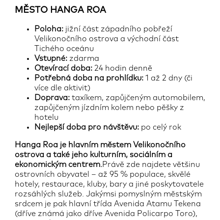
MĚSTO HANGA ROA
Poloha:
jižní část západního pobřeží
Velikonočního ostrova a východní část
Tichého oceánu
Vstupné:
zdarma
Otevírací doba:
24 hodin denně
Potřebná doba na prohlídku:
1 až 2 dny (či
více dle aktivit)
Doprava:
taxíkem, zapůjčeným automobilem,
zapůjčeným jízdním kolem nebo pěšky z
hotelu
Nejlepší doba pro návštěvu:
po celý rok
Hanga Roa je hlavním městem Velikonočního
ostrova a také jeho kulturním, sociálním a
ekonomickým centrem.
Právě zde najdete většinu
ostrovních obyvatel – až 95 % populace, skvělé
hotely, restaurace, kluby, bary a jiné poskytovatele
rozsáhlých služeb. Jakýmsi pomyslným městským
srdcem je pak hlavní třída Avenida Atamu Tekena
(dříve známá jako dříve Avenida Policarpo Toro),