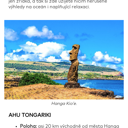
jen zřídka, a tak si zde užijete ničím nerušené
výhledy na oceán i naplňující relaxaci.
Hanga Kio’e.
AHU TONGARIKI
Poloha:
asi 20 km východně od města Hanga