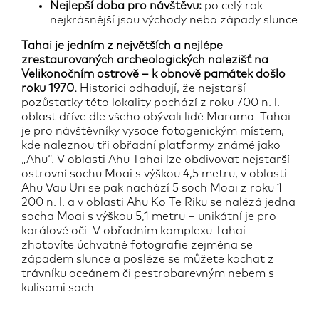
Nejlepší doba pro návštěvu:
po celý rok –
nejkrásnější jsou východy nebo západy slunce
Tahai je jedním z největších a nejlépe
zrestaurovaných archeologických nalezišť na
Velikonočním ostrově – k obnově památek došlo
roku 1970.
Historici odhadují, že nejstarší
pozůstatky této lokality pochází z roku 700 n. l. –
oblast dříve dle všeho obývali lidé Marama. Tahai
je pro návštěvníky vysoce fotogenickým místem,
kde naleznou tři obřadní platformy známé jako
„Ahu“. V oblasti Ahu Tahai lze obdivovat nejstarší
ostrovní sochu Moai s výškou 4,5 metru, v oblasti
Ahu Vau Uri se pak nachází 5 soch Moai z roku 1
200 n. l. a v oblasti Ahu Ko Te Riku se nalézá jedna
socha Moai s výškou 5,1 metru – unikátní je pro
korálové oči. V obřadním komplexu Tahai
zhotovíte úchvatné fotografie zejména se
západem slunce a posléze se můžete kochat z
trávníku oceánem či pestrobarevným nebem s
kulisami soch.