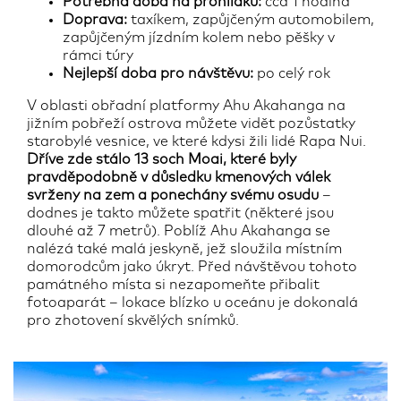
Potřebná doba na prohlídku:
cca 1 hodina
Doprava:
taxíkem, zapůjčeným automobilem,
zapůjčeným jízdním kolem nebo pěšky v
rámci túry
Nejlepší doba pro návštěvu:
po celý rok
V oblasti obřadní platformy Ahu Akahanga na
jižním pobřeží ostrova můžete vidět pozůstatky
starobylé vesnice, ve které kdysi žili lidé Rapa Nui.
Dříve zde stálo 13 soch Moai, které byly
pravděpodobně v důsledku kmenových válek
svrženy na zem a ponechány svému osudu
–
dodnes je takto můžete spatřit (některé jsou
dlouhé až 7 metrů). Poblíž Ahu Akahanga se
nalézá také malá jeskyně, jež sloužila místním
domorodcům jako úkryt. Před návštěvou tohoto
památného místa si nezapomeňte přibalit
fotoaparát – lokace blízko u oceánu je dokonalá
pro zhotovení skvělých snímků.