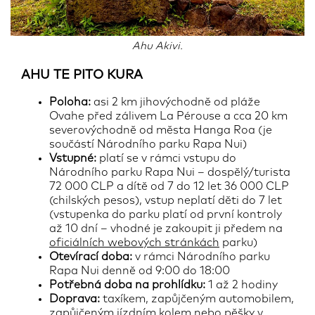
Ahu Akivi.
AHU TE PITO KURA
Poloha:
asi 2 km jihovýchodně od pláže
Ovahe před zálivem La Pérouse a cca 20 km
severovýchodně od města Hanga Roa (je
součástí Národního parku Rapa Nui)
Vstupné:
platí se v rámci vstupu do
Národního parku Rapa Nui – dospělý/turista
72 000 CLP a dítě od 7 do 12 let 36 000 CLP
(chilských pesos), vstup neplatí děti do 7 let
(vstupenka do parku platí od první kontroly
až 10 dní – vhodné je zakoupit ji předem na
oficiálních webových stránkách
parku)
Otevírací doba:
v rámci Národního parku
Rapa Nui denně od 9:00 do 18:00
Potřebná doba na prohlídku:
1 až 2 hodiny
Doprava:
taxíkem, zapůjčeným automobilem,
zapůjčeným jízdním kolem nebo pěšky v