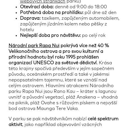
webových stránkách
parku)
Otevírací doba:
denně od 9:00 do 18:00
Potřebná doba na prohlídku:
půl dne až den
Doprava:
taxíkem, zapůjčeným automobilem,
zapůjčeným jízdním kolem nebo pěšky z
hotelu
Nejlepší doba pro návštěvu:
po celý rok
Národní park Rapa Nui
pokrývá více než 40 %
Velikonočního ostrova a pro svou kulturní a
přírodní hodnotu byl roku 1995 prohlášen
organizací UNESCO za světové dědictví.
Krása
této krajiny spočívá především v jejím sopečném
původu, oceánském prostředí a také v jakémsi
nepopsatelném tajemnu, které se vznáší nad
celým ostrovem. Hlavními atrakcemi Národního
parku Rapa Nui jsou Rano Kau – kráter s lagunou
uvnitř a původní vegetací, pláž Anakena – vhodná
na piknik, pláž Ovahe s růžovým pískem a nejvyšší
bod ostrova Maunga Tere Vaka.
V parku se pak návštěvníkům nabízí
celé spektrum
aktivit
, jako například objevování vzácných