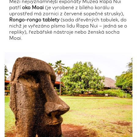
Mezi nejvýznamnější exponáty Muzea Rapa Nui
patří
oko Moai
(je vyrobené z bílého korálu a
uprostřed má zornici z červené sopečné strusky),
Rongo-rongo tablety
(sada dřevěných tabulek, do
nichž je vyřezáno písmo lidu Rapa Nui – jedná se o
repliky), řezbářské nástroje nebo ženská socha
Moai.