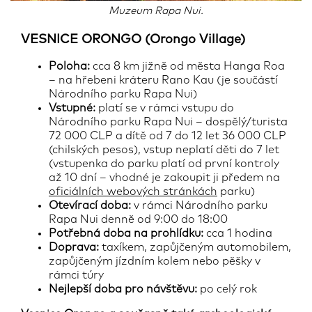
Muzeum Rapa Nui.
VESNICE ORONGO (Orongo Village)
Poloha:
cca 8 km jižně od města Hanga Roa
– na hřebeni kráteru Rano Kau (je součástí
Národního parku Rapa Nui)
Vstupné:
platí se v rámci vstupu do
Národního parku Rapa Nui – dospělý/turista
72 000 CLP a dítě od 7 do 12 let 36 000 CLP
(chilských pesos), vstup neplatí děti do 7 let
(vstupenka do parku platí od první kontroly
až 10 dní – vhodné je zakoupit ji předem na
oficiálních webových stránkách
parku)
Otevírací doba:
v rámci Národního parku
Rapa Nui denně od 9:00 do 18:00
Potřebná doba na prohlídku:
cca 1 hodina
Doprava:
taxíkem, zapůjčeným automobilem,
zapůjčeným jízdním kolem nebo pěšky v
rámci túry
Nejlepší doba pro návštěvu:
po celý rok