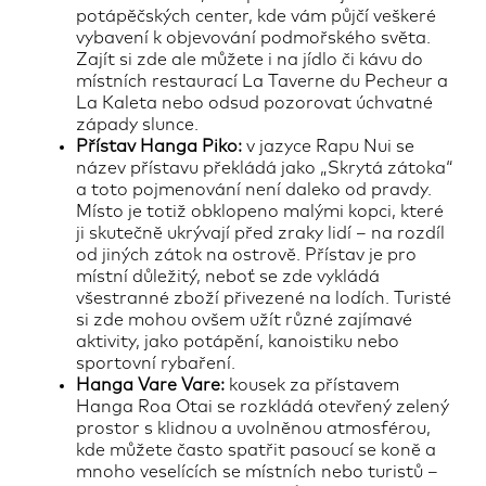
potápěčských center, kde vám půjčí veškeré
vybavení k objevování podmořského světa.
Zajít si zde ale můžete i na jídlo či kávu do
místních restaurací La Taverne du Pecheur a
La Kaleta nebo odsud pozorovat úchvatné
západy slunce.
Přístav Hanga Piko:
v jazyce Rapu Nui se
název přístavu překládá jako „Skrytá zátoka“
a toto pojmenování není daleko od pravdy.
Místo je totiž obklopeno malými kopci, které
ji skutečně ukrývají před zraky lidí – na rozdíl
od jiných zátok na ostrově. Přístav je pro
místní důležitý, neboť se zde vykládá
všestranné zboží přivezené na lodích. Turisté
si zde mohou ovšem užít různé zajímavé
aktivity, jako potápění, kanoistiku nebo
sportovní rybaření.
Hanga Vare Vare:
kousek za přístavem
Hanga Roa Otai se rozkládá otevřený zelený
prostor s klidnou a uvolněnou atmosférou,
kde můžete často spatřit pasoucí se koně a
mnoho veselících se místních nebo turistů –