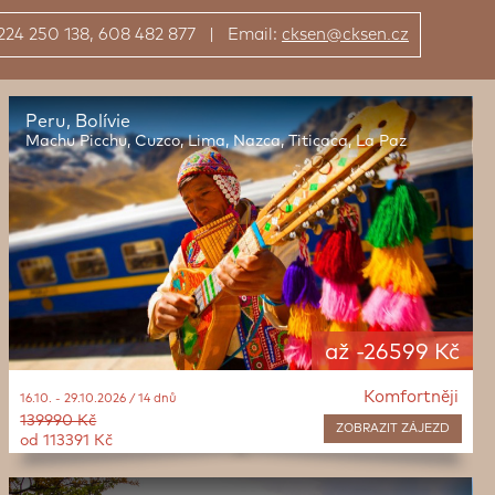
: 224 250 138, 608 482 877 | Email:
cksen@cksen.cz
Peru, Bolívie
Machu Picchu, Cuzco, Lima, Nazca, Titicaca, La Paz
až -26599 Kč
Komfortněji
16.10. - 29.10.2026 / 14 dnů
139990 Kč
ZOBRAZIT
ZÁJEZD
od 113391 Kč