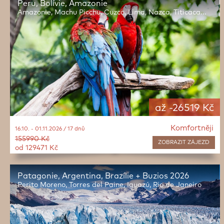
Peru, Bolívie, Amazonie
Amazonie, Machu Picchu, Cuzco, Lima, Nazca, Titicaca...
až -26519 Kč
Komfortněji
16.10. - 01.11.2026 / 17 dnů
155990 Kč
ZOBRAZIT
ZÁJEZD
od 129471 Kč
Patagonie, Argentina, Brazílie + Buzios 2026
Perito Moreno, Torres del Paine, Iguazú, Rio de Janeiro