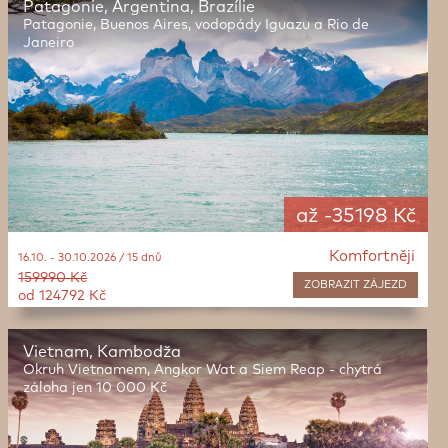
Patagonie, Argentina, Brazílie
Patagonie, Buenos Aires, vodopády Iguazu a Rio de
Janeiro
až -35198 Kč
Komfortněji
16.10. - 30.10.2026 / 15 dnů
159990 Kč
ZOBRAZIT
ZÁJEZD
od 124792 Kč
Vietnam, Kambodža
Okruh Vietnamem, Angkor Wat a Siem Reap - chytrá
záloha jen 10 000 Kč