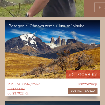
Tel.
Patagonie, Ohňová země + luxusní plavba
až -71068 Kč
Komfortněji
16.10. - 01.11.2026 / 17 dnů
308990 Kč
ZOBRAZIT
ZÁJEZD
od 237922 Kč