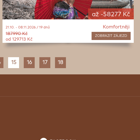
až -58277 Kč
Komfortněji
21.10. - 08.11.2026 / 19 dnů
187990 Kč
ZOBRAZIT
ZÁJEZD
od 129713 Kč
4
15
16
17
18