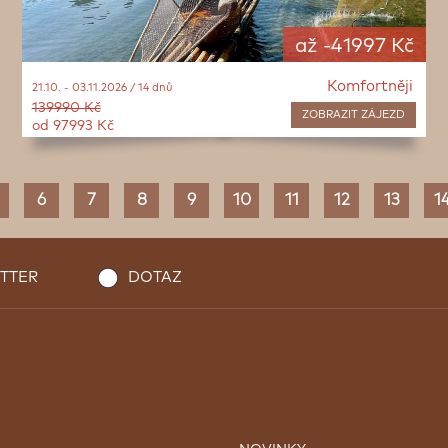
až -41997 Kč
Komfortněji
21.10. - 03.11.2026 / 14 dnů
139990 Kč
ZOBRAZIT
ZÁJEZD
od 97993 Kč
6
7
8
9
10
11
12
13
1
TTER
DOTAZ