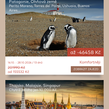
Patagonie, Ohňová země
Perito Moreno, Torres del Paine, Ushuaia, Buenos
Aires...
až -46458 Kč
Komfortněji
16.10. - 28.10.2026 / 13 dnů
201990 Kč
ZOBRAZIT
ZÁJEZD
od 155532 Kč
Thajsko, Malajsie, Singapur
Chytrá záloha jen 10 000 Kč