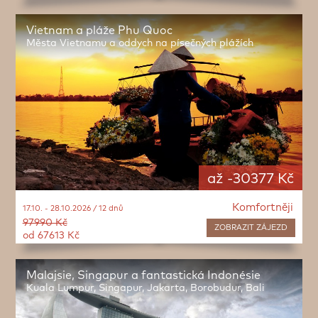
Vietnam a pláže Phu Quoc
Města Vietnamu a oddych na písečných plážích
až -30377 Kč
Komfortněji
17.10. - 28.10.2026 / 12 dnů
97990 Kč
ZOBRAZIT
ZÁJEZD
od 67613 Kč
Malajsie, Singapur a fantastická Indonésie
Kuala Lumpur, Singapur, Jakarta, Borobudur, Bali