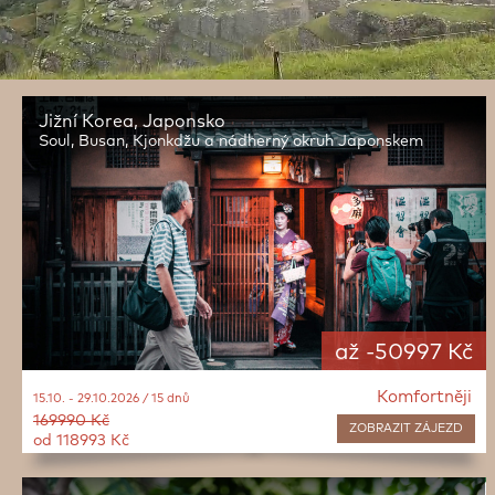
Jižní Korea, Japonsko
Soul, Busan, Kjonkdžu a nádherný okruh Japonskem
až -50997 Kč
Komfortněji
15.10. - 29.10.2026 / 15 dnů
169990 Kč
ZOBRAZIT
ZÁJEZD
od 118993 Kč