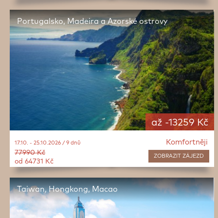
Portugalsko, Madeira a Azorské ostrovy
až -13259 Kč
Komfortněji
17.10. - 25.10.2026 / 9 dnů
77990 Kč
ZOBRAZIT
ZÁJEZD
od 64731 Kč
Taiwan, Hongkong, Macao