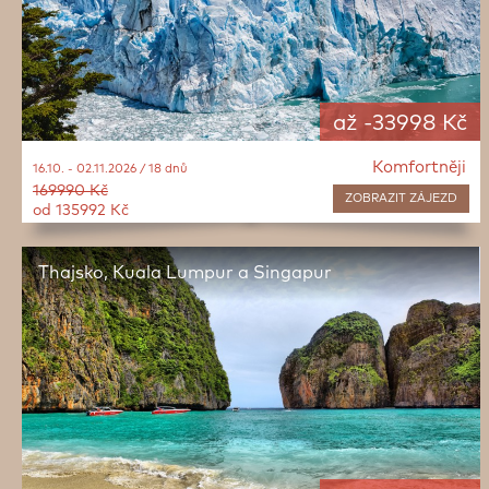
až -33998 Kč
Komfortněji
16.10. - 02.11.2026 / 18 dnů
169990 Kč
ZOBRAZIT
ZÁJEZD
od 135992 Kč
Thajsko, Kuala Lumpur a Singapur