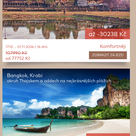
až -30238 Kč
Komfortněji
17.10. - 01.11.2026 / 16 dnů
107990 Kč
ZOBRAZIT
ZÁJEZD
od 77752 Kč
Bangkok, Krabi
okruh Thajskem a oddech na nejkrásnějších plážích