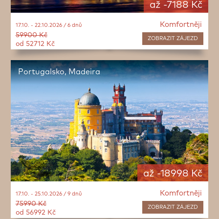
až -7188 Kč
Komfortněji
17.10. - 22.10.2026 / 6 dnů
59900 Kč
ZOBRAZIT
ZÁJEZD
od 52712 Kč
Portugalsko, Madeira
až -18998 Kč
Komfortněji
17.10. - 25.10.2026 / 9 dnů
75990 Kč
ZOBRAZIT
ZÁJEZD
od 56992 Kč