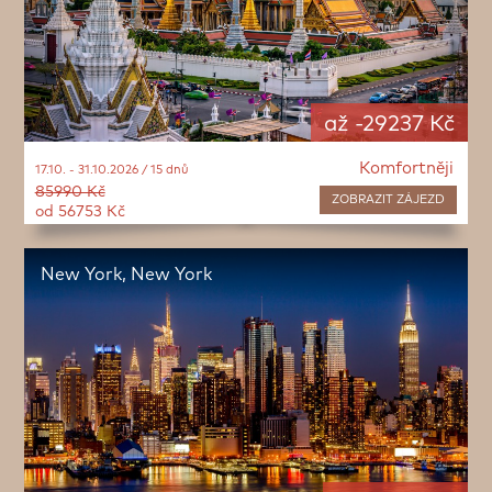
až -29237 Kč
Komfortněji
17.10. - 31.10.2026 / 15 dnů
85990 Kč
ZOBRAZIT
ZÁJEZD
od 56753 Kč
New York, New York