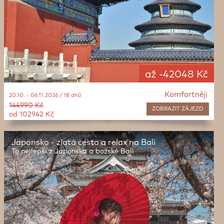
až -42048 Kč
Komfortněji
20.10. - 06.11.2026 / 18 dnů
144990 Kč
ZOBRAZIT
ZÁJEZD
od 102942 Kč
Japonsko - zlatá cesta a relax na Bali
To nejlepší z Japonska a božské Bali