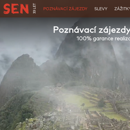
33 LET
POZNÁVACÍ ZÁJEZDY
SLEVY
ZÁŽITK
Poznávací zájezdy
100% garance realiz