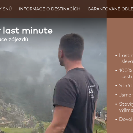
Y SNŮ
INFORMACE O DESTINACÍCH
GARANTOVANÉ ODLE
 last minute
ace zájezdů
Last 
sleva
100% 
cestu
Staňte
Jsme t
Stovk
výjim
Dovol