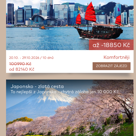
až -18850 Kč
Komfortněji
20.10. - 29.10.2026 / 10 dnů
100990 Kč
ZOBRAZIT
ZÁJEZD
od 82140 Kč
Japonsko - zlatá cesta
To nejlepší z Japonska - chytrá záloha jen 10 000 Kč