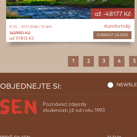
až -48177 Kč
Komfortněji
21.10. - 01.11.2026 / 12 dnů
145990 Kč
ZOBRAZIT
ZÁJEZD
od 97813 Kč
1
2
3
4
5
NEWSLE
OBJEDNEJTE SI:
Poznávací zájezdy
zkušenosti již od roku 1993