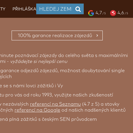
TY
PŘIHLÁŠKA
4,7
4,6
/ 5
/ 5
100% garance realizace zájezdů
minute poznávací zájezdy do celého světa s maximálními
mi -
vyžádejte si nejlepší cenu
garance odjezdů zájezdů, možnost doubytování single
jících
 se s námi lovci zážitků i Vy
u pro vás od roku 1993, využijte našich zkušeností
y nezávislých
referencí na Seznamu
(4.7 z 5) a stovky
ečných
referencí na Google
od našich nadšených klientů
ená plná zážitků s českým SEN průvodcem