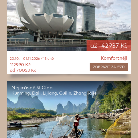
až -42937 Kč
Komfortněji
20.10. - 01.11.2026 / 13 dnů
112990 Kč
ZOBRAZIT
ZÁJEZD
od 70053 Kč
Nejkrásnější Čína
Kunming, Dali, Lijiang, Guilin, Zhangjiajie