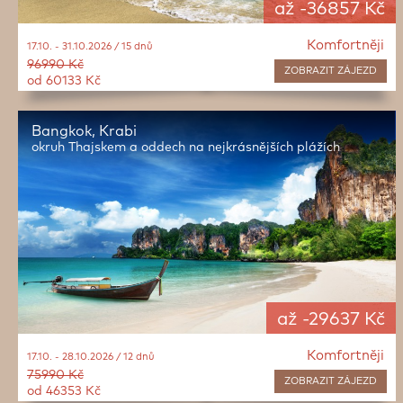
až -36857 Kč
Komfortněji
17.10. - 31.10.2026 / 15 dnů
96990 Kč
ZOBRAZIT
ZÁJEZD
od 60133 Kč
Bangkok, Krabi
okruh Thajskem a oddech na nejkrásnějších plážích
až -29637 Kč
Komfortněji
17.10. - 28.10.2026 / 12 dnů
75990 Kč
ZOBRAZIT
ZÁJEZD
od 46353 Kč