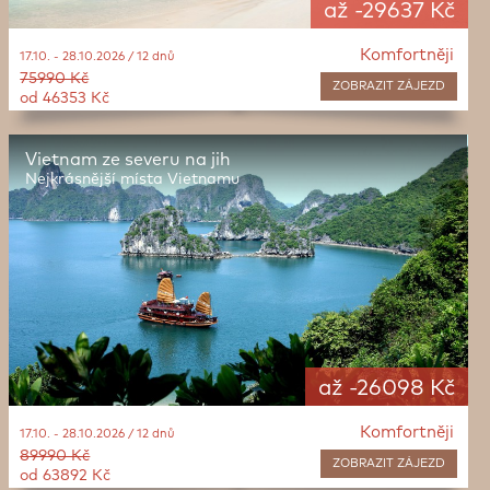
až -29637 Kč
Komfortněji
17.10. - 28.10.2026 / 12 dnů
75990 Kč
ZOBRAZIT
ZÁJEZD
od 46353 Kč
Vietnam ze severu na jih
Nejkrásnější místa Vietnamu
až -26098 Kč
Komfortněji
17.10. - 28.10.2026 / 12 dnů
89990 Kč
ZOBRAZIT
ZÁJEZD
od 63892 Kč