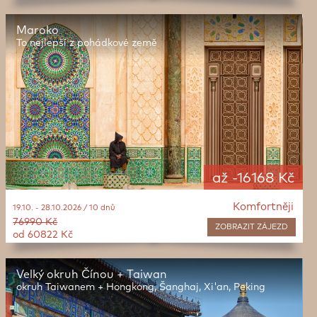
Maroko
To nejlepší z pohádkové země
až -16168 Kč
Komfortněji
19.10. - 28.10.2026 / 10 dnů
76990 Kč
ZOBRAZIT
ZÁJEZD
od 60822 Kč
Velký okruh Čínou + Taiwan
okruh Taiwanem + Hongkong, Šanghaj, Xi'an, Peking