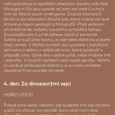
rally pokračuje k největším písečným dunám celé Asie.
Hotel v Olgii ★
Khongorin Els jsou vysoké až osm set metrů a my k
Olgia | 2 noci
nim do Sevrei soum směřujeme. Dvacet kilometrů
široký a sto kilometrů dlouhý pás, který máme po levé
Ubytování v Olgii je zajištěno v místním
straně je rájem geologů a fotografů. Před večerem
jednoduchém hotelu. K dispozici jsou samostatné
přicházíme do našeho luxusního jurtového kempu.
pokoje s vlastním sociálním zařízením a velmi
Zavazadla vám k jurtě odnese úslužný personál.
pomalým připojením na internet. Pokoje jsou
Světlo proudí přes toono, je zde také elektřina a dveře
jednoduše zařízené se spoustou nedokonalostí a
mají zámek. V těchto jurtách jsou postele s čističkými
chybějících drobností. Jistě rychle pochopíte, že z
peřinami a dekou z velbloudí srsti, která poslouží v
Mongolů by nebyly dobří bytový designéři.
případě zimy. Spíte dva v jedné jurtě, nebo můžete mít
Rozhodně to bude příjemné zpestření naší
i jedničku. V čistých myrkách teče teplá sprcha. Večeře
expediční části, které nám poskytne vyšší komfort.
(v ceně) je překvapivě dobrá a vy si v baru můžete
Součástí ubytování je snídaně.
objednat francouzské červené.
4. den: Za dinosaurými vejci
HOŘÍCÍ ÚTESY
Pokud jsme večer nestihli, tak budeme mít čas (hodinu
a půl) na výstup na nejvyšší dunu okolí nyní ráno.