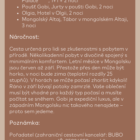
Palace*****, 1+1 + 2 noci
Poušť Gobi, Jurty v poušti Gobi, 2 noci
Olgia, Hotel v Olgii, 2 noci
Mongolský Altaj, Tábor v mongolském Altaji,
3 noci
Náročnost:
Cesta určená pro lidi se zkušenostmi s pobytem v
přírodě. Několikadenní pobyt v divočině spojený s
minimálním komfortem. Letní měsíce v Mongolsku
jsou červen až září. Přestože přes den může být
horko, v noci bude zima (teplotní rozdíly 25
stupňů). V horách se může počasí zhoršit kdykoli!
Ráno v září bývají potoky zamrzlé. Vaše oblečení
musí být vhodné pro každý typ počasí a musíte
počítat se sněhem. Gobi je expediční luxus, ale v
západním Mongolsku nic takového nenajdete –
proto sem jedeme.
Poznámka:
Pořadatel (zahraniční cestovní kancelář: BUBO