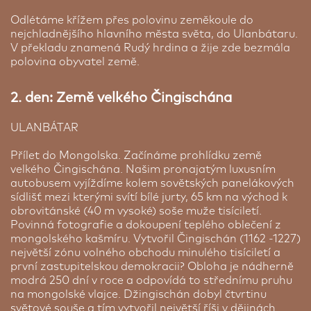
Odlétáme křížem přes polovinu zeměkoule do
Kempinski hotel Khaan Palace ★★★★★
nejchladnějšího hlavního města světa, do Ulanbátaru.
V překladu znamená Rudý hrdina a žije zde bezmála
Ulánbátar | 2 noci
polovina obyvatel země.
Najít luxusní hotel v Mongolsku byl vždy problém.
Žádný tu nebyl. S příchodem Kempinski se
2. den: Země velkého Čingischána
všechno změnilo a také metropole Mongolska má
Váš vlastní pokoj během celého zájezdu.
hotel na který může být pyšná. Pionýr luxusu,
Pokud se přihlásíte na zájezd s žádostí na
ULANBÁTAR
hoteliéři ze sítě Kempinski pojmenovali hotel
doubytování - tato služba není garantovaná. CK
honosně "Chánův palác" a zatím se jim tento
SEN nemůže ručit za absolvování zájezdu
Přílet do Mongolska. Začínáme prohlídku země
název daří naplňovat. Je pravdou, že starý chán
doubytovanou osobou. Pokud druhá osoba na
velkého Čingischána. Našim pronajatým luxusním
dával přednost jurtě a jízdě na koni, ale moderní
zájezd nepocestuje, bude v rámci doplatku nutné
autobusem vyjíždíme kolem sovětských panelákových
turista si luxus občas rád dopřeje. 99 pokojů
uhradit příplatek za 1/1 pokoj.
sídlišť mezi kterými svítí bílé jurty, 65 km na východ k
garantuje atmosféru menšího hotelu. Pokoje jsou
obrovitánské (40 m vysoké) soše muže tisíciletí.
špičkově vybavené tak jak byste od resortu tohoto
Cena od:
7 800 Kč
Povinná fotografie a dokoupení teplého oblečení z
typu očekávali. Z restaurací doporučujeme Tenger,
mongolského kašmíru. Vytvořil Čingischán (1162 -1227)
ale pokud jste skuteční gurmáni tak si objednejte
největší zónu volného obchodu minulého tisíciletí a
nejpopulárnější mongolské jídlo Tsuivan,
první zastupitelskou demokracii? Obloha je nádherně
Khuushuur & Buuz jsou nejpopulárnější jídla
modrá 250 dní v roce a odpovídá to střednímu pruhu
Mongolska v kombinaci s lokálním pivem a na
na mongolské vlajce. Džingischán dobyl čtvrtinu
závěr slaný mongolský čaj.
světové souše a tím vytvořil největší říši v dějinách