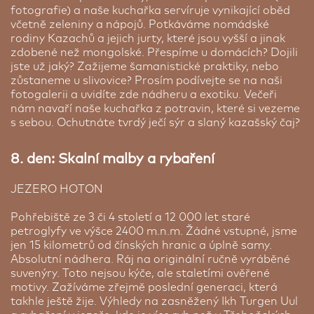
fotografie) a naše kuchařka servíruje vynikající oběd
včetně zeleniny a nápojů. Potkáváme nomádské
rodiny Kazachů a jejich jurty, které jsou vyšší a jinak
zdobené než mongolské. Přespíme u domácích? Dojili
jste už jaký? Zažijeme šamanistické praktiky, nebo
zůstaneme u slivovice? Prosím podívejte se na naši
fotogalerii a uvidíte zde nádheru a exotiku. Večeři
nám navaří naše kuchařka z potravin, které si vezeme
s sebou. Ochutnáte tvrdý ječí sýr a slaný kazašský čaj?
8. den: Skalní malby a rybaření
JEZERO HOTON
Pohřebiště ze 3 či 4 století a 12 000 let staré
petroglyfy ve výšce 2400 m.n.m. Žádné vstupné, jsme
jen 15 kilometrů od čínských hranic a úplně samy.
Absolutní nádhera. Ráj na originální ručně vyráběné
suvenýry. Toto nejsou kýče, ale staletími ověřené
motivy. Zažíváme zřejmě poslední generaci, která
takhle ještě žije. Výhledy na zasněžený Ikh Turgen Uul