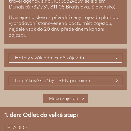
travel agency, s.r.o., IČ: 35824859, se sídlem
Dunajská 7321/31, 811 08 Bratislava, Slovensko).
Uveřejněná sleva z původní ceny zájezdu platí do
vyprodávání stanoveného počtu míst zájezdu,
nejdéle však do 20 dnů přede dnem konání
zájezdu.
Hotely v základní ceně zájezdu
Doplňkové služby - SEN premium
1/1 Pokoj
Mapa zájezdu
1. den: Odlet do velké stepi
LETADLO