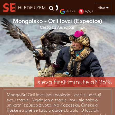
33 LET
více
4,7
4,6
/ 5
/ 5
Mongolsko - Orlí lovci (Expedice)
Cesta za Aisholpan
sleva first minute až 26%
Mongolští Orlí lovci jsou poslední, kteří si udržují
svou tradici. Nejde jen o tradici lovu, ale také o
unikátní způsob života. Na Kazašské, Čínské či
Ruské straně se tato tradice ztratila. O lovcích,