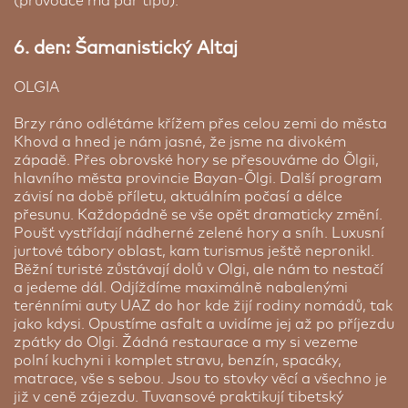
(průvodce má pár tipů).
6. den: Šamanistický Altaj
OLGIA
Brzy ráno odlétáme křížem přes celou zemi do města
Khovd a hned je nám jasné, že jsme na divokém
západě. Přes obrovské hory se přesouváme do Õlgii,
hlavního města provincie Bayan-Õlgi. Další program
závisí na době příletu, aktuálním počasí a délce
přesunu. Každopádně se vše opět dramaticky změní.
Poušť vystřídají nádherné zelené hory a sníh. Luxusní
jurtové tábory oblast, kam turismus ještě nepronikl.
Běžní turisté zůstávají dolů v Olgi, ale nám to nestačí
a jedeme dál. Odjíždíme maximálně nabalenými
terénními auty UAZ do hor kde žijí rodiny nomádů, tak
jako kdysi. Opustíme asfalt a uvidíme jej až po příjezdu
zpátky do Olgi. Žádná restaurace a my si vezeme
polní kuchyni i komplet stravu, benzín, spacáky,
matrace, vše s sebou. Jsou to stovky věcí a všechno je
již v ceně zájezdu. Tuvansové praktikují tibetský