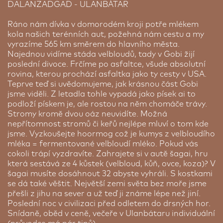
DALANZADGAD - ULANBÁTAR
Ráno nám dívka v domorodém kroji potře mlékem
kola našich terénních aut, požehná nám cestu a my
vyrazíme 565 km směrem do hlavního města.
Najednou vidíme stáda velbloudů, tady v Gobi žijí
poslední divoce. Frčíme po asfaltce, všude absolutní
rovina, kterou prochází asfaltka jako ty cesty v USA.
Teprve teď si uvědomujeme, jak krásnou část Gobi
jsme viděli. Z letadla tohle vypadá jako písek ai to
podloží pískem je, ale rostou na něm chomáče trávy.
Stromy kromě dvou oáz neuvidíte. Možná
nepřítomnost stromů či keřů nejlépe mluví o tom kde
jsme. Vyzkoušejte hoormog což je kumys z velbloudího
mléka = fermentované velbloudí mléko. Pokud vás
cokoli trápí vyzdravíte. Zahrajete si v autě šagai, hru
která sestává ze 4 kůstek (velbloud, kůň, ovce, koza)? V
šagai musíte dosáhnout 32 abyste vyhráli. S kostkami
se dá také věštit. Největší zemi světa bez moře jsme
přešli z jihu na sever a už teď ji známe lépe než jiní.
Poslední noc v civilizaci před odletem do drsných hor.
Snídaně, oběd v ceně, večeře v Ulanbátaru individuální