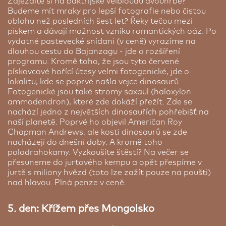
Zajezdíte si na baktríjské velbloudu dvouhrbé?
Budeme mít mraky pro lepší fotografie nebo čistou
oblohu než posledních šest let? Řeky tečou mezi
pískem a dávají možnost vzniku romantických oáz. Po
vydatné pastevecké snídani (v ceně) vyrazíme na
Tábor v mongolském Altaji
dlouhou cestu do Bajanzagu - jde o rozšíření
Mongolský Altaj | 3 noci
programu. Kromě toho, že jsou tyto červené
pískovcové hořící útesy velmi fotogenické, jde o
Mongolský Altaj – dřevěné domky i mongolské
lokalitu, kde se poprvé našla vejce dinosaurů.
jurty (3 až 5 nocí): Altaj často nemá takový luxus,
Fotogenické jsou také stromy saxaul (haloxylon
ale postavíme si kemp a užijeme si prostředí tak
ammodendron), které zde dokáží přežít. Zde se
jak se jen dá. Jurty a dřevěné domky na těchto
nachází jedno z největších dinosauřích pohřebišť na
místech jsou jednoduše vybaveny. Na zemi jsou
naší planetě. Poprvé ho objevil Američan Roy
koberce a uprostřed se nachází pícka, jejímž
Chapman Andrews, ale kosti dinosaurů se zde
prostřednictvím si budeme přitápět. Od lokálního
nacházejí do dnešní doby. A kromě toho
partnera budeme mít zajištěnou kvalitní výbavu a
polodrahokamy. Vyzkoušíte štěstí? Na večer se
o naše pohodlí se tak postarají samo nafukovací
přesuneme do jurtového kempu a opět přespíme v
karimatky a teplé spací pytle. V těchto jurtách a
jurtě s miliony hvězd (toto lze zažít pouze na poušti)
dřevěných domcích nenajdeme sociální zařízení.
nad hlavou. Plná penze v ceně.
Na to nám bude sloužit příroda. Proto se na to
předem dobře připravte. Doporučujeme si vzít
5. den: Křížem přes Mongolsko
vlhčené ubrousky, papírové ubrousky a hygienické
potřeby.