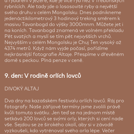
a rybaření v jezeře, kde je více ryb než v Třeboňských
rybnících. Ale tady jde o lososovité ryby a největší
svého druhu v celém Mongolsku. Dnes podnikneme
jedenáctikilometrový 3 hodinový treking směrem k
masivu Tavanbogd do výšky 3000mnm. Můžete jet i
na koních. Tavanbogd znamená ve volném překladu
Pět svatých a myslí se tím pět nejvyšších vrchů.
Nejvyšším v celém Mongolsku je Chuj Ten vysoký až
4374 metrů. Když nám vyjde počasí, pořídíme
nejkrásnější fotografie Altaje. Přespíme v dřevěném
domě s peckou. Plná penze v ceně.
9. den: V rodině orlích lovců
DIVOKÝ ALTAJ
Dva dny na kazašském festivalu orlích lovců. Ráj pro
fotografy. Naše zářijové termíny jsme zvolili právě
kvůli tomuto svátku. Jen teď se na jednom místě
setkává 200 lovců se svými orly, kterých si cení nade
vše. Sejdou se ze širokého okolí, aby si v závodě
vyzkoušeli, kdo vytrénoval svého orla lépe. Večer