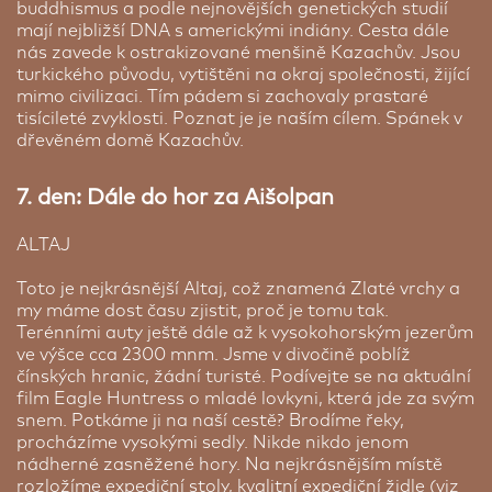
buddhismus a podle nejnovějších genetických studií
mají nejbližší DNA s americkými indiány. Cesta dále
nás zavede k ostrakizované menšině Kazachův. Jsou
turkického původu, vytištěni na okraj společnosti, žijící
mimo civilizaci. Tím pádem si zachovaly prastaré
tisícileté zvyklosti. Poznat je je naším cílem. Spánek v
dřevěném domě Kazachův.
7. den: Dále do hor za Aišolpan
ALTAJ
Toto je nejkrásnější Altaj, což znamená Zlaté vrchy a
my máme dost času zjistit, proč je tomu tak.
Terénními auty ještě dále až k vysokohorským jezerům
ve výšce cca 2300 mnm. Jsme v divočině poblíž
čínských hranic, žádní turisté. Podívejte se na aktuální
film Eagle Huntress o mladé lovkyni, která jde za svým
snem. Potkáme ji na naší cestě? Brodíme řeky,
procházíme vysokými sedly. Nikde nikdo jenom
nádherné zasněžené hory. Na nejkrásnějším místě
rozložíme expediční stoly, kvalitní expediční židle (viz