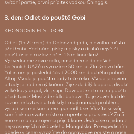
turistické jurty, které jsou kvalitní a nemusíte se
svítání partie, první přípitek vodkou Chinggis.
tak bát o čistotu a pohodlí. Jsou velmi jednoduše
zařízeny, přičemž v jurtě najdete postele či místo
3. den: Odlet do pouště Gobi
na odložení zavazadel. Součástí jurty je i
elektrické osvětlení a v některých případech i
KHONGORIN ELS - GOBI
zástrčka na nabíjení elektronických zařízení.
Pokud by chyběla, můžete si je nechat nabít v
Odlet (1h 20 min) do Dalanzadgadu, hlavního města
centrální jurtě / budově. Součástí jurty není WC
jižní Gobi. Pod námi písky a písky a druhá největší
ani koupelna, ale najdete je pár metrů od jurt na
poušť Asie o rozloze přes 1.5 milionu km2.
místech k tomu určených. Sociální zařízení jsou
Vyzvedneme zavazadla, nasedneme do našich
čisté.
terénních UAZů a vyrazíme 50 km ke Zlatým vrchům.
Yoliin am je poslední částí 2000 km dlouhého pohoří
Altaj. Všude je poušť a tady teče řeka. Všude je rovina
a tady je nádherný kaňon. Žije zde bílý leopard, divoké
velké kozy argal, vlci, supi. Dovedete si toto na poušti
představit? Musí zde sídlit bohové. To je závěr každé
rozumné bytosti a tak když mají nomádi problém,
vyrazí sem se šamanem pomodlit se. Vložíte si svůj
kamínek na svaté místo a zapřete si pro štěstí? Za 5
euro si mohou zájemci půjčit koně. Jedná se o jedno z
nejkrásnějších míst celého Mongolska. Po expedičním
obědě (v ceně) vyrazíme do opravdové pouště a naše