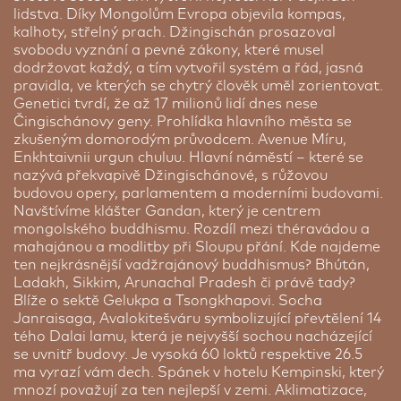
lidstva. Díky Mongolům Evropa objevila kompas,
kalhoty, střelný prach. Džingischán prosazoval
svobodu vyznání a pevné zákony, které musel
dodržovat každý, a tím vytvořil systém a řád, jasná
pravidla, ve kterých se chytrý člověk uměl zorientovat.
Genetici tvrdí, že až 17 milionů lidí dnes nese
Čingischánovy geny. Prohlídka hlavního města se
zkušeným domorodým průvodcem. Avenue Míru,
Enkhtaivnii urgun chuluu. Hlavní náměstí – které se
nazývá překvapivě Džingischánové, s růžovou
budovou opery, parlamentem a moderními budovami.
Navštívíme klášter Gandan, který je centrem
Jurty v poušti Gobi
mongolského buddhismu. Rozdíl mezi théravádou a
Poušť Gobi | 2 noci
mahajánou a modlitby při Sloupu přání. Kde najdeme
ten nejkrásnější vadžrajánový buddhismus? Bhútán,
Mongolské 2 až 4 lůžkové jurty. Být v Mongolsku a
Ladakh, Sikkim, Arunachal Pradesh či právě tady?
nespat v typické jurtě by byla obrovská škoda. V
Blíže o sektě Gelukpa a Tsongkhapovi. Socha
táborech v Gobi najdete i velkou, komunální jurtu /
Janraisaga, Avalokitešváru symbolizující převtělení 14
budovu, kde se podává jídlo a můžete se zde
tého Dalai lamu, která je nejvyšší sochou nacházející
najíst, koupit si vychlazené pivo nebo si jen
se uvnitř budovy. Je vysoká 60 loktů respektive 26.5
posedět u mongolských společenských her. V
ma vyrazí vám dech. Spánek v hotelu Kempinski, který
rámci tábora jsou k dispozici 2 až 4 - lůžkové
mnozí považují za ten nejlepší v zemi. Aklimatizace,