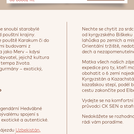
od 86862 Kč
se snoubí starobylé
Nechte se chytit za srd
 pouštní krajiny.
od kyrgyzského Biškeku
ce pouště Karakum či do
lahůdka po zemích a míst
ými budovami z
Orientální tržiště, ned
 jako Merv – kdysi
dech a nezapomenutelná
byvatel, jejichž kultura
Matka všech našich záje
o tempa života.
expedice pro ty, kteří ma
 gurmány – exotický,
obohatit o 6 zemí najed
Kyrgyzstán a Kazachstán
kazašskou stepí, podél b
cestu zakončíte pod El
?
Vydejte se na komfortní
průvodci CK SEN a staňte
legendární Hedvábné
 bývalému spojení s
Nedokážete se rozhodnou
exotické a autentické.
rádi vám poradíme.
 zájezdu
Uzbekistán,