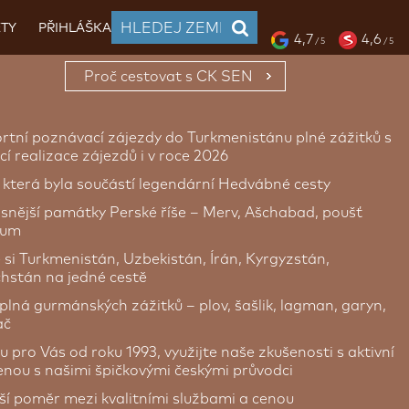
TY
PŘIHLÁŠKA
4,7
4,6
/ 5
/ 5
Proč cestovat s CK SEN
rtní poznávací zájezdy do Turkmenistánu plné zážitků s
í realizace zájezdů i v roce 2026
 která byla součástí legendární Hedvábné cesty
ásnější památky Perské říše – Merv, Ašchabad, poušť
kum
 si Turkmenistán, Uzbekistán, Írán, Kyrgyzstán,
hstán na jedné cestě
plná gurmánských zážitků – plov, šašlik, lagman, garyn,
ač
u pro Vás od roku 1993, využijte naše zkušenosti s aktivní
enou s našimi špičkovými českými průvodci
pší poměr mezi kvalitními službami a cenou