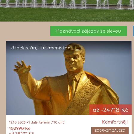
Poznávací zájezdy se slevou
Uzbekistán, Turkmenistán
až -24718 Kč
Komfortněji
12.10.2026 +1 další termín / 10 dnů
102990 Kč
ZOBRAZIT
ZÁJEZD