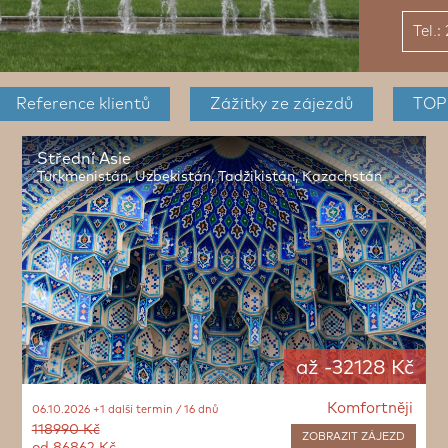
Tel.
Reference
klientů
Zážitky
ze zájezdů
TOP
Střední Asie
Turkmenistán, Uzbekistán, Tadžikistán, Kazachstán
až -32128 Kč
Komfortněji
06.10.2026 +1 další termín / 16 dnů
118990 Kč
ZOBRAZIT
ZÁJEZD