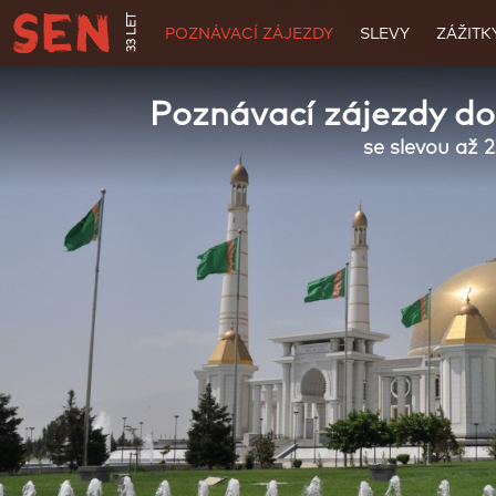
33 LET
POZNÁVACÍ ZÁJEZDY
SLEVY
ZÁŽITK
Poznávací zájezdy d
se slevou až 