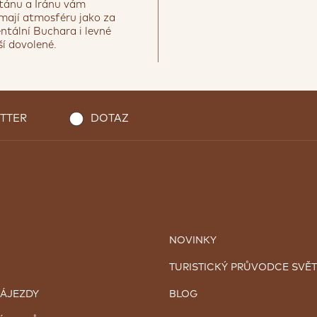
tánu a Íránu vám
mají atmosféru jako za
entální Buchara i levné
ší dovolené.
ední Asii
TTER
DOTAZ
NOVINKY
TURISTICKÝ PRŮVODCE SVĚ
ZÁJEZDY
BLOG