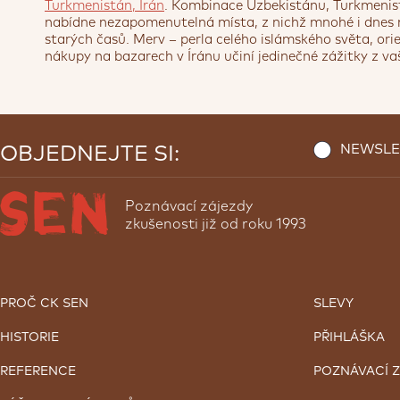
Turkmenistán, Írán
. Kombinace Uzbekistánu, Turkmenis
nabídne nezapomenutelná místa, z nichž mnohé i dnes 
starých časů. Merv – perla celého islámského světa, ori
nákupy na bazarech v Íránu učiní jedinečné zážitky z va
Mešita v Gypjaku patří mezi největší ve Stř
NEWSLE
OBJEDNEJTE SI:
Poznávací zájezdy
zkušenosti již od roku 1993
PROČ CK SEN
SLEVY
HISTORIE
PŘIHLÁŠKA
REFERENCE
POZNÁVACÍ 