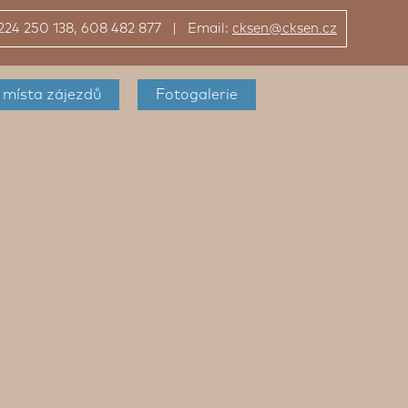
: 224 250 138, 608 482 877 | Email:
cksen@cksen.cz
 místa
zájezdů
Fotogalerie