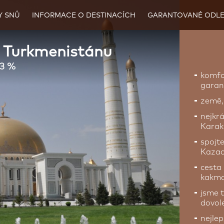
Y SNŮ
INFORMACE O DESTINACÍCH
GARANTOVANÉ ODLE
o Turkmenistánu
23 %
komfo
garanc
země,
nejkr
Kara
spojte
Kazac
cesta 
kakm
jsme t
dovol
nejle