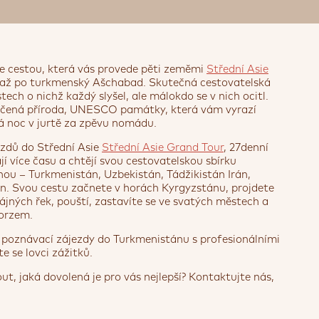
ce cestou, která vás provede pěti zeměmi
Střední Asie
 až po turkmenský Ašchabad. Skutečná cestovatelská
ech o nichž každý slyšel, ale málokdo se v nich ocitl.
otčená příroda, UNESCO památky, která vám vyrazí
 noc v jurtě za zpěvu nomádu.
zdů do Střední Asie
Střední Asie Grand Tour
, 27denní
jí více času a chtějí svou cestovatelskou sbírku
nou – Turkmenistán, Uzbekistán, Tádžikistán Irán,
. Svou cestu začnete v horách Kyrgyzstánu, projdete
ájných řek, pouští, zastavíte se ve svatých městech a
borzem.
 poznávací zájezdy do Turkmenistánu s profesionálními
 se lovci zážitků.
t, jaká dovolená je pro vás nejlepší? Kontaktujte nás,