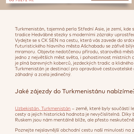
od 78272 Kč
Turkmenistán, tajemná perla Střední Asie, je zemí, kde 
tradice Hedvábné stezky s moderními zázraky uprostřed
Vydejte se s CK SEN na cestu, která vás zavede do srd
futuristického hlavního města Ašchabadu se zářivě bíl
mramoru. Objevte nedotčenou přírodu, starověká města
jedno z největších měst světa, i pohostinnost místních o
je plná barevných koberců, jezdeckých tradic a klidnéh
Turkmenistán je destinací pro opravdové cestovatelské
záhadný a zcela jedinečný.
Jaké zájezdy do Turkmenistánu nabízíme
Uzbekistán, Turkmenistán
– země, které byly součástí 
cesty a jejich historická hodnota je nevyčíslitelná. Díky
Ruskem jsou nám mentálně blíže, ale přesto neskutečně 
Poznejte nejslavnější obchodní cestu naší minulosti na