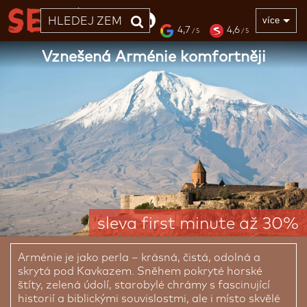
33 LET
více
4,7
4,6
/ 5
/ 5
Vznešená Arménie komfortněji
sleva first minute až 30%
Arménie je jako perla – krásná, čistá, odolná a
skrytá pod Kavkazem. Sněhem pokryté horské
štíty, zelená údolí, starobylé chrámy s fascinující
historií a biblickými souvislostmi, ale i místo skvělé