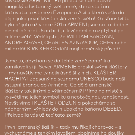
Poslední noc naší cesty si zde můžete vychutnat
kavkazské ARMÉNIE. Po příletu se nám otevře
Součástí hotelu je kvalitní restaurace, kde můžete
opojný luxus a v jeho klidném prostředí si příjemně
magický a historický svět země, která stojí na
ochutnat arménské šašliky nebo sevanského
odpočatí dopřát návrat domů.
křižovatce cest mezi Evropou a Asií a která vešla do
pstruha. Najdete tu také bar, hotelovou zahradu a
dějin jako první křesťanská země světa! Křesťanství tu
terasu s grilem. Prostorné pokoje působí
Zaujme Vás svým minimalistickým designem, do
bylo přijato už v roce 301 a ARMÉNI jsou na to dodnes
nostalgicky, ale k tomuto prostředí se skvěle hodí.
něhož jsou citlivě zakomponovány arménské
nesmírně hrdí. Jsou hrdí, cílevědomí a rozptýlení po
Každý pokoj má vlastní sociální zařízení a klasické
motivy, stejně jako atmosférou, servisem a
celém světě. Věděli jste, že WILLIAM SAROYAN,
vybavení. Wi-Fi připojení je k dispozici na recepci
celkovými službami. Vyzkoušejte unikátní SPA
ANDRÉ AGASSI, CHARLES AZNAVOUR, CHER nebo
hotelu.
centrum, vnitřní bazén, fitness centrum nebo se
miliardář KIRK KERKORIAN mají arménský původ?
nechte hýčkat skvělými gurmánskými zážitky v
jedné ze tří restaurací, které hotel nabízí.
Jsme tu, abychom se do téhle země ponořili a
zamilovali si ji. Sever ARMÉNIE proslul svými kláštery
Pokoje poskytují dokonalý relax a najdete v nich
– my navštívíme ty nejkrásnější z nich. KLÁŠTER
vše, co Vám pobyt zpříjemní. The Alexander má
HAGHPAT zapsaný na seznamu UNESCO bude naší
všechny předpoklady k tomu, abyste si jej
vstupní branou do Arménie. Co dělá arménské
zamilovali.
kláštery tak jinými a výjimečnými? Přímo na místě si
vysvětlíme jejich symboliku a neobyčejnou vznešenost.
Cena je kalkulována na 1 osobu ubytovanou s další
Navštívíme i KLÁŠTER ODZUN a pokocháme se
dospělou osobou ve dvoulůžkovém pokoji.
nádhernými výhledy do hlubokého kaňonu DEBED.
Překvapila vás už teď tato země?
Cena od:
10 010 Kč
První arménský šašlík – tady mu říkají chorovac – si
vychutnáme s tenkým lavašem, doplníme ho doušky