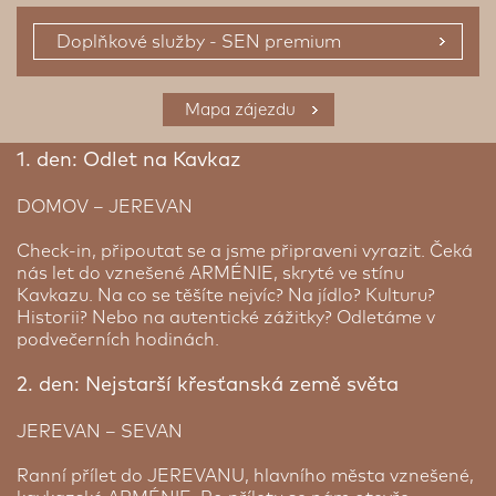
Doplňkové služby - SEN premium
Prémiové ubytování
Mapa zájezdu
1. den: Odlet na Kavkaz
DOMOV – JEREVAN
Check-in, připoutat se a jsme připraveni vyrazit. Čeká
nás let do vznešené ARMÉNIE, skryté ve stínu
Kavkazu. Na co se těšíte nejvíc? Na jídlo? Kulturu?
Historii? Nebo na autentické zážitky? Odletáme v
Blue Seavan hotel ★★★
podvečerních hodinách.
Sevan | 1 noc
Přímo u jezera Sevan se nachází hotel, ve kterém
2. den: Nejstarší křesťanská země světa
Nejlepší hotely světa: The Alexander | 3 noci
budete ubytováni. Možná vás zaujme, že původně
šlo o sanatorium, které prošlo rekonstrukcí a dnes
Hotel The Alexander má nejexkluzivnější adresu v
JEREVAN – SEVAN
slouží jako hotel. Ke komplexu patří i menší pláž,
Jerevanu a je jediným luxusním hotelem
kde si můžete odpočinout. Okolní přírodu si
situovaným přímo v historickém starém městě.
Ranní přílet do JEREVANU, hlavního města vznešené,
vychutnáte při jízdě na kole nebo na koni.