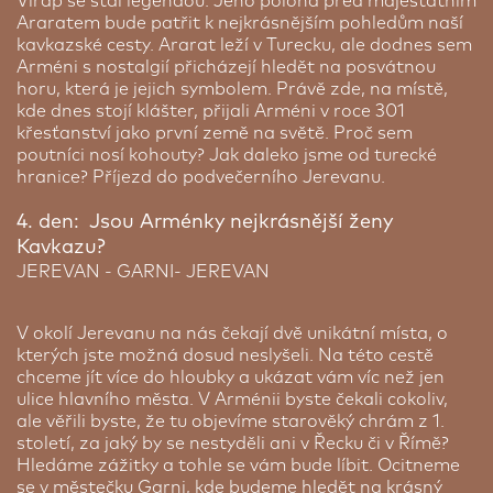
Virap se stal legendou. Jeho poloha před majestátním
Cena od:
4 810 Kč
Araratem bude patřit k nejkrásnějším pohledům naší
kavkazské cesty. Ararat leží v Turecku, ale dodnes sem
Parkování
Arméni s nostalgií přicházejí hledět na posvátnou
horu, která je jejich symbolem. Právě zde, na místě,
kde dnes stojí klášter, přijali Arméni v roce 301
křesťanství jako první země na světě. Proč sem
poutníci nosí kohouty? Jak daleko jsme od turecké
hranice? Příjezd do podvečerního Jerevanu.
4. den: Jsou Arménky nejkrásnější ženy
Kavkazu?
JEREVAN - GARNI- JEREVAN
V okolí Jerevanu na nás čekají dvě unikátní místa, o
kterých jste možná dosud neslyšeli. Na této cestě
GO Parking
chceme jít více do hloubky a ukázat vám víc než jen
ulice hlavního města. V Arménii byste čekali cokoliv,
Využijte zvýhodněné parkování v nedaleké
ale věřili byste, že tu objevíme starověký chrám z 1.
blízkosti pražského letiště. Použijte následující
století, za jaký by se nestyděli ani v Řecku či v Římě?
odkaz
https://www.goparking.cz/rezervace/?
Hledáme zážitky a tohle se vám bude líbit. Ocitneme
promo=SEN830
s kódem
SEN830
a zajistěte si
se v městečku Garni, kde budeme hledět na krásný