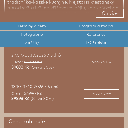
tradiční kavkazské kuchyně. Nejstarší křesťanský
národ světa leží na křižovatce dějin, kde se Východ
Čti více
potkává se zbytky evropské kultury. Právě díky
tomu je atmosféra Arménie pikantnější,
intenzivnější a exotičtější. Vydejte se s námi do
Termíny a ceny
Program a mapa
JEREVANU a odtud do všech koutů této jedinečné
Fotogalerie
Reference
země.
Zážitky
TOP místa
Krátká cesta do srdce Kavkazu
29.09.-03.10.2026 / 5 dnů
Cena:
56990 Kč
Více než 25 let zkušeností v regionu
MÁM ZÁJEM
39893 Kč
(Sleva 30%)
Nejkrásnější výhled na Ararat
1700 let křesťanství v Arménii
13.10.-17.10.2026 / 5 dnů
Ovocný lavašak a degustace tří druhů brandy
Cena:
56990 Kč
MÁM ZÁJEM
39893 Kč
(Sleva 30%)
Cena zahrnuje: