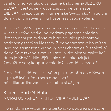
Hotel Hradzan ★★★★
vynikajícího koňaku a vyrazíme k slavnému JEZERU
SEVAN. Cestou se krátce zastavíme ve městě
Jerevan | 3 noci
DILIJAN, přezdívaném „arménské Švýcarsko“. Tradiční
Pouhých 100 metrů od impozantní katedrály sv.
domky, první suvenýry a husté lesy všude kolem.
Sarkise a jen pár minut chůze od hlavního náměstí
Jerevanu se nachází váš hotel Hrazdan. Tento
Jezero SEVAN – jsme v nadmořské výšce 1900 m n. m.
hotel se zahradou a bazénem je příjemným
V létě tu bývá horko, na podzim příjemné chladno.
místem k odpočinku během zájezdu.
Jezero není jen tyrkysová hladina, ale i poloostrov
Hned vedle hotelu najdete kvalitní restauraci s
ozdobený starými kláštery. Z panoramatického místa
domácí i výbornou evropskou kuchyní, kde je
uvidíme zasněžené vrcholky hor i chrámy z 9. století. V
možné stolovat i přímo u hotelového bazénu.
době Sovětského svazu tu trávily dovolenou tisíce lidí,
Pokoje v horních patrech nabízejí zajímavý výhled
dnes je SEVAN klidnější – ale stále okouzlující.
na panoráma Jerevanu a některé z nich dokonce
Zavazadlo do podpalubí 32 kg (Wizz Air Flex), přednostní
Odvážíte se vykoupat v chladných vodách jezera?
výhled na jednu z nejslavnějších hor – Ararat.
nástup
Pokud chcete lépe poznat místní kulturu, přibližně
Tato doplňková služba vám umožní vzít si s sebou
Na večeři si dáme čerstvého pstruha přímo ze Sevan
10 minut chůze od hotelu se nachází Muzeum
jedno velké zavazadlo, které bude přepravováno v
– právě kvůli němu sem mnozí váží i
arménské historie a Národní galerie umění.
podpalubí. Maximální hmotnost je 32 kg, rozměry
několikahodinovou cestu. Tohle si užijeme.
nesmí přesáhnout 149 × 119 × 171 cm. Součástí
služby je také přednostní nástup do letadla.
3. den: Portrét Boha
NORATUS - ARENI - KHOR VIRAP - JEREVAN
Cena od:
3 640 Kč
Po snídani se vydáme na cestu jako poutníci po staré