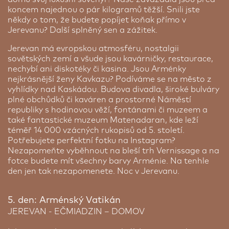
koncem najednou o pár kilogramů těžší. Snili jste
někdy o tom, že budete popíjet koňak přímo v
Jerevanu? Další splněný sen a zážitek.
Jerevan má evropskou atmosféru, nostalgii
sovětských zemí a všude jsou kavárničky, restaurace,
nechybí ani diskotéky či kasina. Jsou Arménky
nejkrásnější ženy Kavkazu? Podíváme se na město z
vyhlídky nad Kaskádou. Budova divadla, široké bulváry
plné obchůdků či kaváren a prostorné Náměstí
republiky s hodinovou věží, fontánami či muzeem a
také fantastické muzeum Matenadaran, kde leží
téměř 14 000 vzácných rukopisů od 5. století.
Potřebujete perfektní fotku na Instagram?
Nezapomeňte vyběhnout na bleší trh Vernissage a na
fotce budete mít všechny barvy Arménie. Na tenhle
den jen tak nezapomenete. Noc v Jerevanu.
5. den: Arménský Vatikán
JEREVAN - EČMIADZIN – DOMOV