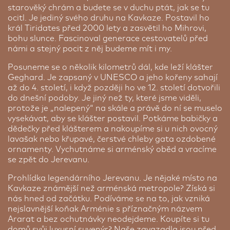
výhodné parkování po dobu, kterou budete trávit
starověký chrám a budete se v duchu ptát, jak se tu
na zájezdu. Cena parkování závisí na délce vašeho
ocitl. Je jediný svého druhu na Kavkaze. Postavil ho
pobytu. Veškeré podrobnosti a aktuální sazby
král Tiridates před 2000 lety a zasvětil ho Mihrovi,
najdete na partnerských stránkách. O vaše auto
bohu slunce. Fascinoval generace cestovatelů před
bude postaráno, zatímco vy si užijete svou cestu
námi a stejný pocit z něj budeme mít i my.
bez starostí.
Posuneme se o několik kilometrů dál, kde leží klášter
Cena dle délky parkování
Geghard. Je zapsaný v UNESCO a jeho kořeny sahají
až do 4. století, i když později ho ve 12. století dotvořili
do dnešní podoby. Je jiný než ty, které jsme viděli,
protože je „nalepený“ na skále a právě do ní se muselo
vysekávat, aby se klášter postavil. Potkáme babičky a
dědečky před klášterem a nakoupíme si u nich ovocný
lavašak nebo křupavé, čerstvé chleby gata ozdobené
ornamenty. Vychutnáme si arménský oběd a vracíme
se zpět do Jerevanu.
Prohlídka legendárního Jerevanu. Je nějaké místo na
Kavkaze známější než arménská metropole? Získá si
nás hned od začátku. Podíváme se na to, jak vzniká
nejslavnější koňak Arménie s příznačným názvem
Ararat a bez ochutnávky neodejdeme. Koupíte si tu
domů svůj luxusní suvenýr? Naše zavazadla jsou před