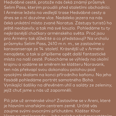
1/1 Pokoj
Hedvábné cestě, protože nás čeká známý průsmyk
Selim Pass, kterým proudili před staletími obchodníci.
I Arménie ležela na vedlejší trase Hedvábné cesty a
dnes se o ní dozvíme více. Nedaleko jezera na nás
čeká unikátní místo zvané Noratus. Zástupy turistů ho
ještě neobjevily, a tak má své kouzlo. Pohledáme tu ty
nejkrásnější chačkary arménského světa. Proč jsou
pro Armény tak důležité a co představují? Na vrcholu
průsmyku Selim Pass, 2410 m n. m., se zastavíme u
karavanseraje ze 14. století. Krásnější už v Arménii
nenajdete, a tak si připíšeme opět další fantastické
místo na naší cestě. Pokocháme se výhledy na okolní
krajinu a vydáme se směrem ke klášteru Noravank,
ten nás překvapí svou dokonalou polohou pod
vysokými skalami na konci přírodního kaňonu. Na jeho
Příplatek za jednolůžkový pokoj
fasádě pohledáme portrét samotného Boha.
Pokud se přihlásíte na zájezd s žádostí na
Vynikající šašliky na dřevěném uhlí a saláty ze zeleniny,
doubytování - tato služba není garantovaná. CK
jejíž chuť jsme u nás už zapomněli.
SEN nemůže ručit za absolvování zájezdu
doubytovanou osobou. Pokud druhá osoba na
Pili jste už arménské víno? Zastavíme se v Areni, které
zájezd nepocestuje, bude v rámci doplatku nutné
je hlavním vinařským centrem země. Určitě vás
uhradit příplatek za 1/1 pokoj.
zaujme svými ovocnými příchutěmi. Klášter Khor