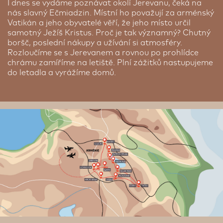
I dnes se vydáme poznávat okolí Jerevanu, čeká na
nás slavný Ečmiadzin. Místní ho považují za arménský
Vatikán a jeho obyvatelé věří, že jeho místo určil
samotný Ježíš Kristus. Proč je tak významný? Chutný
boršč, poslední nákupy a užívání si atmosféry.
Rozloučíme se s Jerevanem a rovnou po prohlídce
chrámu zamíříme na letiště. Plní zážitků nastupujeme
do letadla a vyrážíme domů.