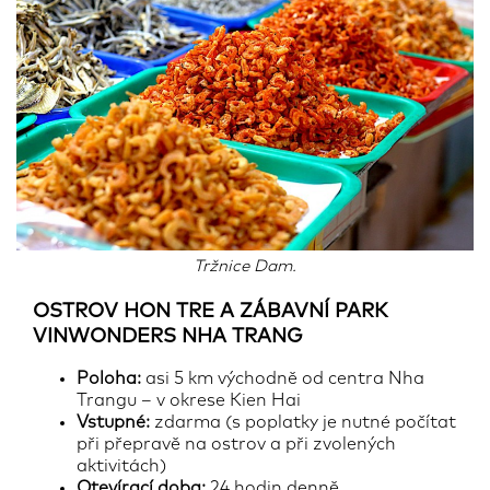
Tržnice Dam.
OSTROV HON TRE A
ZÁBAVNÍ PARK
VINWONDERS NHA TRANG
Poloha:
asi 5 km východně od centra Nha
Trangu – v okrese Kien Hai
Vstupné:
zdarma (s poplatky je nutné počítat
při přepravě na ostrov a při zvolených
aktivitách)
Otevírací doba:
24 hodin denně