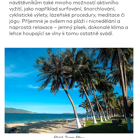
návštěvníkům také mnoho možností aktivního
vyžití, jako například surfování, šnorchlování,
cyklistické výlety, lázeňské procedury, meditace či
jógu. Příjemné je ovšem na pláži i nicnedělání a
naprostá relaxace – jemný písek, dokonalé klima a
lehce houpající se vlny k tomu ostatně svádí.
Pláž Tran Phu.