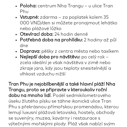
Poloha:
centrum Nha Trangu – u ulice Tran
Phu
Vstupné:
zdarma – za poplatek kolem 35
000 VND/den si můžete pronajmout lehátko
nebo plážové lůžko
Otevírací doba:
24 hodin denně
Potřebná doba na prohlídku:
2 hodiny až půl
dne
Doprava:
pěšky z centra města nebo taxíkem
Nejlepší doba pro návštěvu:
po celý rok –
zcela ideální je však návštěva v zimě nebo
zkraje jara, kdy jsou teploty snesitelnější a
vlhkost vzduchu nižší
Tran Phu je nejoblíbenější a také hlavní pláží Nha
Trangu, proto se připravte v kteroukoliv roční
dobu na mnoho lidí.
Podél sedmikilometrového
úseku žlutého písku se táhne ikonická ulice Tran
Phu s překrásnou přímořskou promenádou, kterou
lemují luxusní plážová letoviska, hostely, obchody
se suvenýry, muzea, kavárny i restaurace s
výtečnými mořskými plody. Pláž však nabízí svým