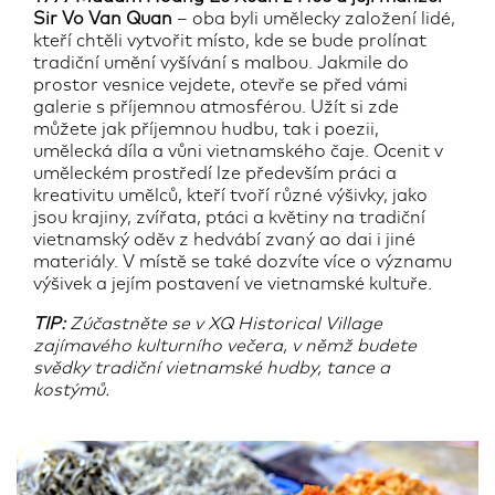
Sir Vo Van Quan
– oba byli umělecky založení lidé,
kteří chtěli vytvořit místo, kde se bude prolínat
tradiční umění vyšívání s malbou. Jakmile do
prostor vesnice vejdete, otevře se před vámi
galerie s příjemnou atmosférou. Užít si zde
můžete jak příjemnou hudbu, tak i poezii,
umělecká díla a vůni vietnamského čaje. Ocenit v
uměleckém prostředí lze především práci a
kreativitu umělců, kteří tvoří různé výšivky, jako
jsou krajiny, zvířata, ptáci a květiny na tradiční
vietnamský oděv z hedvábí zvaný ao dai i jiné
materiály. V místě se také dozvíte více o významu
výšivek a jejím postavení ve vietnamské kultuře.
TIP:
Zúčastněte se v XQ Historical Village
zajímavého kulturního večera, v němž budete
svědky tradiční vietnamské hudby, tance a
kostýmů.