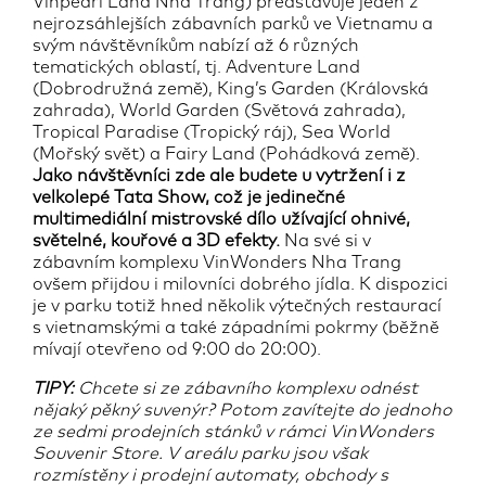
Vinpearl Land Nha Trang) představuje jeden z
nejrozsáhlejších zábavních parků ve Vietnamu a
svým návštěvníkům nabízí až 6 různých
tematických oblastí, tj. Adventure Land
(Dobrodružná země), King’s Garden (Královská
zahrada), World Garden (Světová zahrada),
Tropical Paradise (Tropický ráj), Sea World
(Mořský svět) a Fairy Land (Pohádková země).
Jako návštěvníci zde ale budete u vytržení i z
velkolepé Tata Show, což je jedinečné
multimediální mistrovské dílo užívající ohnivé,
světelné, kouřové a 3D efekty.
Na své si v
zábavním komplexu VinWonders Nha Trang
ovšem přijdou i milovníci dobrého jídla. K dispozici
je v parku totiž hned několik výtečných restaurací
s vietnamskými a také západními pokrmy (běžně
mívají otevřeno od 9:00 do 20:00).
TIPY:
Chcete si ze zábavního komplexu odnést
nějaký pěkný suvenýr? Potom zavítejte do jednoho
ze sedmi prodejních stánků v rámci VinWonders
Souvenir Store. V areálu parku jsou však
rozmístěny i prodejní automaty, obchody s