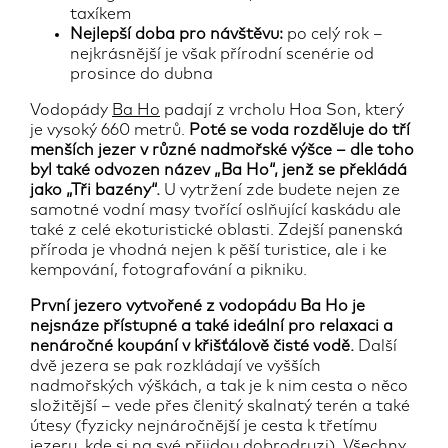
taxíkem
Nejlepší doba pro návštěvu:
po celý rok –
nejkrásnější je však přírodní scenérie od
prosince do dubna
Vodopády
Ba Ho
padají z vrcholu Hoa Son, který
je vysoký 660 metrů.
Poté se voda rozděluje do tří
menších jezer v různé nadmořské výšce – dle toho
byl také odvozen název „Ba Ho“, jenž se překládá
jako „Tři bazény“.
U vytržení zde budete nejen ze
samotné vodní masy tvořící oslňující kaskádu ale
také z celé ekoturistické oblasti. Zdejší panenská
příroda je vhodná nejen k pěší turistice, ale i ke
kempování, fotografování a pikniku.
První jezero vytvořené z vodopádu Ba Ho je
nejsnáze přístupné a také ideální pro relaxaci a
nenáročné koupání v křišťálově čisté vodě.
Další
dvě jezera se pak rozkládají ve vyšších
nadmořských výškách, a tak je k nim cesta o něco
složitější – vede přes členitý skalnatý terén a také
útesy (fyzicky nejnáročnější je cesta k třetímu
jezeru, kde si na své přijdou dobrodruzi). Všechny