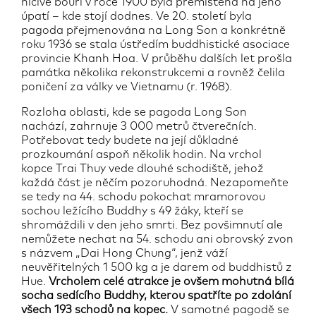
ničivé bouři v roce 1900 byla přemístěna na jeho
úpatí – kde stojí dodnes. Ve 20. století byla
pagoda přejmenována na Long Son a konkrétně
roku 1936 se stala ústředím buddhistické asociace
provincie Khanh Hoa. V průběhu dalších let prošla
památka několika rekonstrukcemi a rovněž čelila
poničení za války ve Vietnamu (r. 1968).
Rozloha oblasti, kde se pagoda Long Son
nachází, zahrnuje 3 000 metrů čtverečních.
Potřebovat tedy budete na její důkladné
prozkoumání aspoň několik hodin. Na vrchol
kopce Trai Thuy vede dlouhé schodiště, jehož
každá část je něčím pozoruhodná. Nezapomeňte
se tedy na 44. schodu pokochat mramorovou
sochou ležícího Buddhy s 49 žáky, kteří se
shromáždili v den jeho smrti. Bez povšimnutí ale
nemůžete nechat na 54. schodu ani obrovský zvon
s názvem „Dai Hong Chung“, jenž váží
neuvěřitelných 1 500 kg a je darem od buddhistů z
Hue.
Vrcholem celé atrakce je ovšem mohutná bílá
socha sedícího Buddhy, kterou spatříte po zdolání
všech 193 schodů na kopec.
V samotné pagodě se