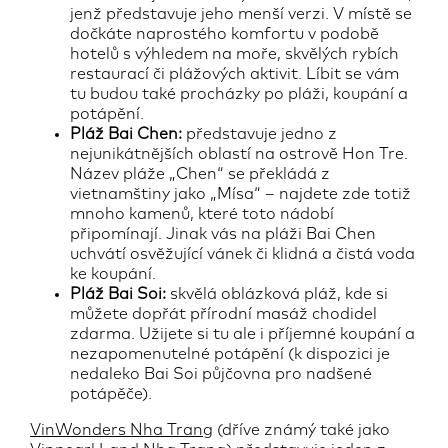
jenž představuje jeho menší verzi. V místě se
dočkáte naprostého komfortu v podobě
hotelů s výhledem na moře, skvělých rybích
restaurací či plážových aktivit. Líbit se vám
tu budou také procházky po pláži, koupání a
potápění.
Pláž Bai Chen:
představuje jedno z
nejunikátnějších oblastí na ostrově Hon Tre.
Název pláže „Chen“ se překládá z
vietnamštiny jako „Mísa“ – najdete zde totiž
mnoho kamenů, které toto nádobí
připomínají. Jinak vás na pláži Bai Chen
uchvátí osvěžující vánek či klidná a čistá voda
ke koupání.
Pláž Bai Soi:
skvělá oblázková pláž, kde si
můžete dopřát přírodní masáž chodidel
zdarma. Užijete si tu ale i příjemné koupání a
nezapomenutelné potápění (k dispozici je
nedaleko Bai Soi půjčovna pro nadšené
potápěče).
VinWonders Nha Trang
(dříve známý také jako