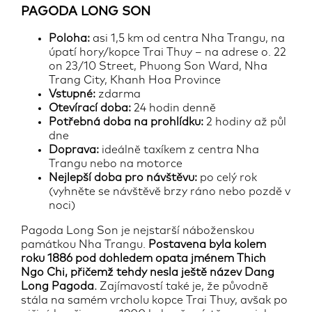
PAGODA LONG SON
Poloha:
asi 1,5 km od centra Nha Trangu, na
úpatí hory/kopce Trai Thuy – na adrese o. 22
on 23/10 Street, Phuong Son Ward, Nha
Trang City, Khanh Hoa Province
Vstupné:
zdarma
Otevírací doba:
24 hodin denně
Potřebná doba na prohlídku:
2 hodiny až půl
dne
Doprava:
ideálně taxíkem z centra Nha
Trangu nebo na motorce
Nejlepší doba pro návštěvu:
po celý rok
(vyhněte se návštěvě brzy ráno nebo pozdě v
noci)
Pagoda Long Son je nejstarší náboženskou
památkou Nha Trangu.
Postavena byla kolem
roku 1886 pod dohledem opata jménem Thich
Ngo Chi, přičemž tehdy nesla ještě název Dang
Long Pagoda.
Zajímavostí také je, že původně
stála na samém vrcholu kopce Trai Thuy, avšak po