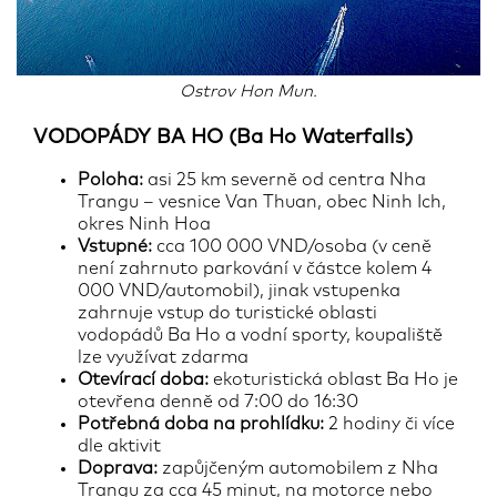
Ostrov Hon Mun.
VODOPÁDY BA HO (Ba Ho Waterfalls)
Poloha:
asi 25 km severně od centra Nha
Trangu – vesnice Van Thuan, obec Ninh Ich,
okres Ninh Hoa
Vstupné:
cca 100 000 VND/osoba (v ceně
není zahrnuto parkování v částce kolem 4
000 VND/automobil), jinak vstupenka
zahrnuje vstup do turistické oblasti
vodopádů Ba Ho a vodní sporty, koupaliště
lze využívat zdarma
Otevírací doba:
ekoturistická oblast Ba Ho je
otevřena denně od 7:00 do 16:30
Potřebná doba na prohlídku:
2 hodiny či více
dle aktivit
Doprava:
zapůjčeným automobilem z Nha
Trangu za cca 45 minut, na motorce nebo