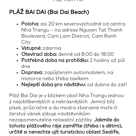
PLÁŽ BAI DAI (Bai Dai Beach)
Poloha:
asi 20 km severovýchodně od centra
Nha Trangu – na adrese Nguyen Tat Thanh
Boulevard, Cam Lam District, Cam Ranh
City
Vstupné:
zdarma
Otevírací doba:
denně od 8:00 do 18:00
Potřebná doba na prohlídku:
2 hodiny až půl
dne
Doprava:
zapůjčeným automobilem, na
motorce nebo třeba taxíkem
Nejlepší doba pro návštěvu:
od dubna do září
Pláž Bai Dai je v blízkém okolí Nha Trangu jednou
z nejoblíbenějších a nekrásnějších. Jemný bílý
písek, průzračné a do modra zbarvené moře či
čerstvý vánek slibuje návštěvníkům
nezapomenutelné relaxační zážitky.
Jakmile do
tohoto plážového ráje zamíříte (třeba i s dětmi),
určitě si nenechte ujít turistickou oblast Sealife,