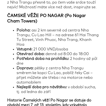
z Nha Trangu přesně to, po čem vaše srdce touží
nejvíc! Možností máte více než dost, inspirujte se.
ČAMSKÉ VĚŽE PO NAGAR (Po Nagar
Cham Towers)
Poloha:
asi 2 km severně od centra Nha
Trangu, Cu Lao Hill – na adrese 61 Hai Thang
Tu Street, Vinh Phuoc, Nha Trang, Khanh
Hoa
Vstupné:
21 000 VND/osoba
Otevírací doba:
denně od 8:00 do 18:00
Potřebná doba na prohlídku:
2 hodiny až půl
dne
Doprava:
pěšky z centra Nha Trangu
směrem ke kopci Cu Lao, poblíž řeky Cai –
přijet můžete ale třeba i na motorce nebo
automobilem
Nejlepší doba pro návštěvu:
v období sucha,
tj. od ledna do září
Historie Čamských věží Po Nagar se datuje do
období mezi 7. až 13. stoletím, kdy vzkvétalo