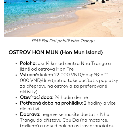
Pláž Bai Dai poblíž Nha Trangu.
OSTROV HON MUN (Hon Mun Island)
Poloha:
asi 14 km od centra Nha Trangu a
jižně od ostrova Hon Tre
Vstupné:
kolem 22 000 VND/dospělý a 11
000 VND/dítě (nutno také počítat s poplatky
za přepravu na ostrov a za preferované
aktivity)
Otevírací doba:
24 hodin denně
Potřebná doba na prohlídku:
2 hodiny a více
dle aktivit
Doprava:
nejprve se musíte dostat z Nha
Trangu do přístavu Cau Da (na motorce,
taxíkem) a odsud pak na ostrov pronajatou