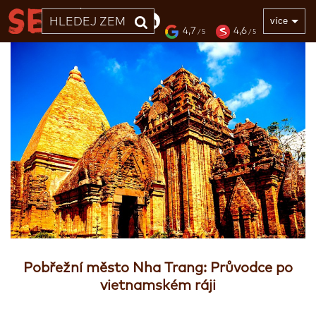
33 LET
více
4,7
4,6
/ 5
/ 5
Pobřežní město Nha Trang: Průvodce po
vietnamském ráji