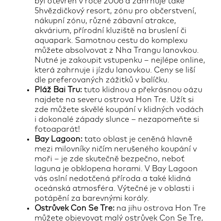
byl otevřen v roce 2006 a zahrnuje také
5hvězdičkový resort, zónu pro občerstvení,
nákupní zónu, různé zábavní atrakce,
akvárium, přírodní kluziště na bruslení či
aquapark. Samotnou cestu do komplexu
můžete absolvovat z Nha Trangu lanovkou.
Nutné je zakoupit vstupenku – nejlépe online,
která zahrnuje i jízdu lanovkou. Ceny se liší
dle preferovaných zážitků v balíčku.
Pláž Bai Tru:
tuto klidnou a překrásnou oázu
najdete na severu ostrova Hon Tre. Užít si
zde můžete skvělé koupání v klidných vodách
i dokonalé západy slunce – nezapomeňte si
fotoaparát!
Bay Lagoon:
tato oblast je ceněná hlavně
mezi milovníky ničím nerušeného koupání v
moři – je zde skutečně bezpečno, neboť
laguna je obklopena horami. V Bay Lagoon
vás oslní nedotčená příroda a také klidná
oceánská atmosféra. Výtečné je v oblasti i
potápění za barevnými korály.
Ostrůvek Con Se Tre:
na jihu ostrova Hon Tre
můžete objevovat malý ostrůvek Con Se Tre,