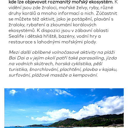
kde lze objevovat rozmanitý mořský ekosystém.
K
vidění jsou zde žraloci, mořské želvy, ryby, různé
druhy korálů a mnoho informací o nich. Zúčastnit
se můžete též aktivit, jako je potápění, plavání s
žraloky, rybaření a zkoumání korálových
ekosystémů. K dispozici jsou v zábavní oblasti
Sealife i dětská hřiště, bazény, vodní hry a
restaurace s lahodnými mořskými plody.
Mezi další oblíbené volnočasové aktivity na pláži
Bai Dai a v jejím okolí patří také parasailing, jízda
na vodních skútrech, horská cyklistika, pěší
turistika, šnorchlování, plachtění, plavba v kajaku,
surfování, plážové masáže a kempování.