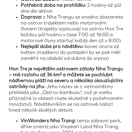
Potřebná doba na prohlídku:
2 hodiny až půl
dne dle aktivit
Doprava:
z Nha Trangu se snadno dostanete
na ostrov trajektem nebo motorovým
člunem (trajekty vyplouvají na ostrov Hon Tre
každou půl hodinu v čase 7:00 až 16:00 a
motorové čluny startují každý den již v 8:00)
Nejlepší doba pro návštěvu:
konec února až
květen (nadšenci do potápění by se pak měli
zaměřit na období od dubna do srpna)
Hon Tre je největším ostrovem zátoky Nha Trangu
– má rozlohu až 36 km² a můžete se pochlubit
nádhernou pláží na severu a několika okouzlujícími
ostrůvky na jihu.
Jeho název se z vietnamštiny
překládá jako „Ostrov bambusu“, což je vcelku
příznačné (v oblasti roste skutečně v požehnaném
množství). Návštěvníkům se na ostrově nabízí
hned několik skvělých aktivit:
VinWonders Nha Trang:
tento zábavní park,
dříve známý jako Vinpearl Land Nha Trang,