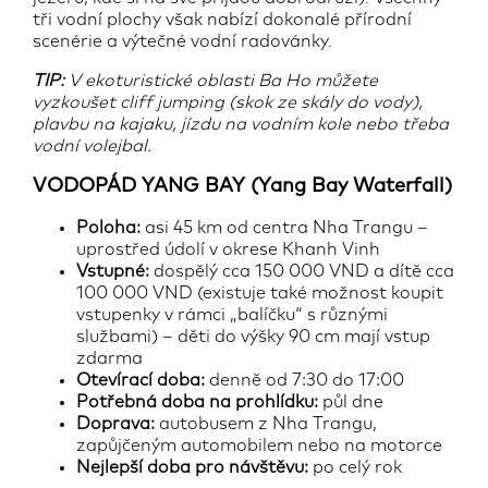
tři vodní plochy však nabízí dokonalé přírodní
scenérie a výtečné vodní radovánky.
TIP:
V ekoturistické oblasti Ba Ho můžete
vyzkoušet cliff jumping (skok ze skály do vody),
plavbu na kajaku, jízdu na vodním kole nebo třeba
vodní volejbal.
VODOPÁD YANG BAY (Yang Bay Waterfall)
Poloha:
asi 45 km od centra Nha Trangu –
uprostřed údolí v okrese Khanh Vinh
Vstupné:
dospělý cca 150 000 VND a dítě cca
100 000 VND (existuje také možnost koupit
vstupenky v rámci „balíčku“ s různými
službami) – děti do výšky 90 cm mají vstup
zdarma
Otevírací doba:
denně od 7:30 do 17:00
Potřebná doba na prohlídku:
půl dne
Doprava:
autobusem z Nha Trangu,
zapůjčeným automobilem nebo na motorce
Nejlepší doba pro návštěvu:
po celý rok