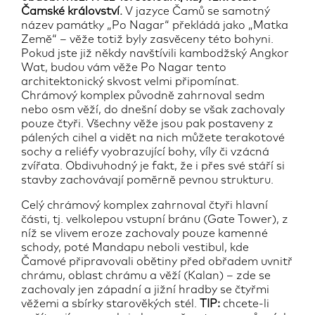
Čamské království.
V jazyce Čamů se samotný
název památky „Po Nagar“ překládá jako „Matka
Země“ – věže totiž byly zasvěceny této bohyni.
Pokud jste již někdy navštívili kambodžský Angkor
Wat, budou vám věže Po Nagar tento
architektonický skvost velmi připomínat.
Chrámový komplex původně zahrnoval sedm
nebo osm věží, do dnešní doby se však zachovaly
pouze čtyři. Všechny věže jsou pak postaveny z
pálených cihel a vidět na nich můžete terakotové
sochy a reliéfy vyobrazující bohy, víly či vzácná
zvířata. Obdivuhodný je fakt, že i přes své stáří si
stavby zachovávají poměrně pevnou strukturu.
Celý chrámový komplex zahrnoval čtyři hlavní
části, tj. velkolepou vstupní bránu (Gate Tower), z
níž se vlivem eroze zachovaly pouze kamenné
schody, poté Mandapu neboli vestibul, kde
Čamové připravovali obětiny před obřadem uvnitř
chrámu, oblast chrámu a věží (Kalan) – zde se
zachovaly jen západní a jižní hradby se čtyřmi
věžemi a sbírky starověkých stél.
TIP:
chcete-li