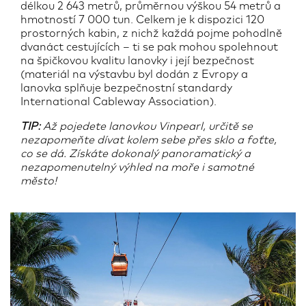
délkou 2 643 metrů, průměrnou výškou 54 metrů a
hmotností 7 000 tun. Celkem je k dispozici 120
prostorných kabin, z nichž každá pojme pohodlně
dvanáct cestujících – ti se pak mohou spolehnout
na špičkovou kvalitu lanovky i její bezpečnost
(materiál na výstavbu byl dodán z Evropy a
lanovka splňuje bezpečnostní standardy
International Cableway Association).
TIP:
Až pojedete lanovkou Vinpearl, určitě se
nezapomeňte dívat kolem sebe přes sklo a foťte,
co se dá. Získáte dokonalý panoramatický a
nezapomenutelný výhled na moře i samotné
město!