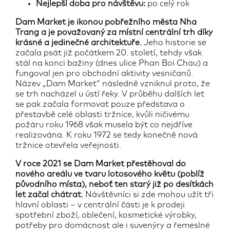
Nejlepší doba pro návštěvu:
po celý rok
Dam Market je ikonou pobřežního města Nha
Trang a je považovaný za místní centrální trh díky
krásné a jedinečné architektuře.
Jeho historie se
začala psát již počátkem 20. století, tehdy však
stál na konci bažiny (dnes ulice Phan Boi Chau) a
fungoval jen pro obchodní aktivity vesničanů.
Název „Dam Market“ následně vzniknul proto, že
se trh nacházel u ústí řeky. V průběhu dalších let
se pak začala formovat pouze představa o
přestavbě celé oblasti tržnice, kvůli ničivému
požáru roku 1968 však musela být co nejdříve
realizována. K roku 1972 se tedy konečně nová
tržnice otevřela veřejnosti.
V roce 2021 se Dam Market přestěhoval do
nového areálu ve tvaru lotosového květu (poblíž
původního místa), neboť ten starý již po desítkách
let začal chátrat.
Návštěvníci si zde mohou užít tři
hlavní oblasti – v centrální části je k prodeji
spotřební zboží, oblečení, kosmetické výrobky,
potřeby pro domácnost ale i suvenýry a řemeslné