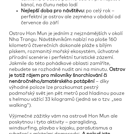
kánoí, na člunu nebo lodí
Nejlepší doba pro návštěvu:
po celý rok –
perfektní je ostrov ale zejména v období od
července do září
Ostrov Hon Mun je jedním z nejznámějších v okolí
Nha Trangu. Návštěvníkům nabízí na ploše 160
kilometrů čtverečních dokonalé pláže s bílým
pískem, rozmanitý mořský ekosystém, úchvatné
přírodní scenérie i perfektní turistické zázemí.
Jakmile do této pohádkové oblasti zamíříte,
nebudete se rozhodně nudit ani na minutu
. Ostrov
je totiž rájem pro milovníky šnorchlování či
nenáročného/amatérského potápění
– díky
výhodné poloze lze prozkoumat pestrý
podmořský svět jen pět metrů pod hladinou pouze
s helmou vážící 33 kilogramů (jedná se o tzv. „sea
walking“).
Výjimečné zážitky vám na ostrově Hon Mun ale
poskytnou i tyto aktivity – paragliding,
windsurfing, plavba v kajaku, parašutismus a