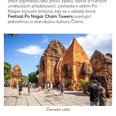
zažít zajímavou akci plnou zpěvu, tance a různých
uměleckých představení, zavítejte k věžím Po
Nagar koncem března, kdy se v oblasti koná
Festival Po Nagar Cham Towers
oceňující
jedinečnou a starobylou kulturu Čamů.
Čamské věže.