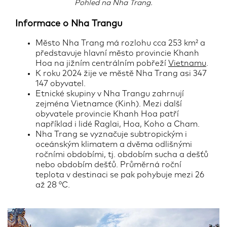
Pohled na Nha Trang.
25.04.2024
Informace o Nha Trangu
Město Nha Trang má rozlohu cca 253 km² a
představuje hlavní město provincie Khanh
Hoa na jižním centrálním pobřeží
Vietnamu
.
K roku 2024 žije ve městě Nha Trang asi 347
147 obyvatel.
Etnické skupiny v Nha Trangu zahrnují
zejména Vietnamce (Kinh). Mezi další
obyvatele provincie Khanh Hoa patří
například i lidé Raglai, Hoa, Koho a Cham.
Nha Trang se vyznačuje subtropickým i
oceánským klimatem a dvěma odlišnými
ročními obdobími, tj. obdobím sucha a dešťů
nebo obdobím dešťů. Průměrná roční
teplota v destinaci se pak pohybuje mezi 26
až 28 °C.