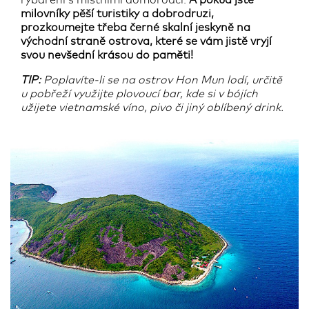
rybaření s místními domorodci.
A pokud jste
milovníky pěší turistiky a dobrodruzi,
prozkoumejte třeba černé skalní jeskyně na
východní straně ostrova, které se vám jistě vryjí
svou nevšední krásou do paměti!
TIP:
Poplavíte-li se na ostrov Hon Mun lodí, určitě
u pobřeží využijte plovoucí bar, kde si v bójích
užijete vietnamské víno, pivo či jiný oblíbený drink.