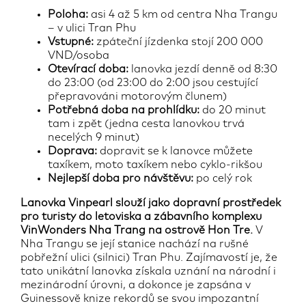
Poloha:
asi 4 až 5 km od centra Nha Trangu
– v ulici Tran Phu
Vstupné:
zpáteční jízdenka stojí 200 000
VND/osoba
Otevírací doba:
lanovka jezdí denně od 8:30
do 23:00 (od 23:00 do 2:00 jsou cestující
přepravováni motorovým člunem)
Potřebná doba na prohlídku:
do 20 minut
tam i zpět (jedna cesta lanovkou trvá
necelých 9 minut)
Doprava:
dopravit se k lanovce můžete
taxíkem, moto taxíkem nebo cyklo-rikšou
Nejlepší doba pro návštěvu:
po celý rok
Lanovka Vinpearl slouží jako dopravní prostředek
pro turisty do letoviska a zábavního komplexu
VinWonders Nha Trang na ostrově Hon Tre.
V
Nha Trangu se její stanice nachází na rušné
pobřežní ulici (silnici) Tran Phu. Zajímavostí je, že
tato unikátní lanovka získala uznání na národní i
mezinárodní úrovni, a dokonce je zapsána v
Guinessově knize rekordů se svou impozantní