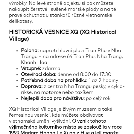
výrobky. Na levé straně objektu si pak můžete
nakoupit čerstvé i sušené mořské plody a na té
pravé ochutnat u stánkařů různé vietnamské
delikatesy.
HISTORICKÁ VESNICE XQ (XQ Historical
Village)
Poloha:
naproti hlavní pláži Tran Phu v Nha
Trangu – na adrese 64 Tran Phu, Nha Trang,
Khanh Hoa
Vstupné:
zdarma
Otevírací doba:
denně od 8:00 do 17:30
Potřebná doba na prohlídku:
1 až 2 hodiny
Doprava:
z centra Nha Trangu pěšky, v cyklo-
rikše, na motorce nebo taxíkem
Nejlepší doba pro návštěvu:
po celý rok
XQ Historical Village je živým muzeem a také
řemeslnou vesnicí, kde můžete obdivovat
vietnamské umění vyšívání.
O vznik tohoto
výjimečného kulturního místa se zasloužila v roce
1999 Madam Hoang Le Xuan z Hue a její manžel