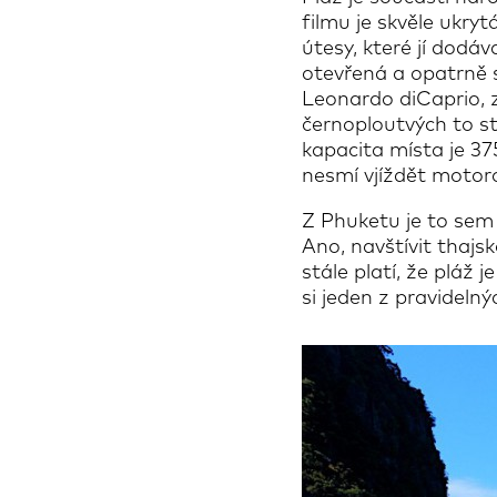
filmu je skvěle ukr
útesy, které jí dodá
otevřená a opatrně s
Leonardo diCaprio, 
černoploutvých to s
kapacita místa je 37
nesmí vjíždět motor
Z Phuketu je to sem 
Ano, navštívit thajs
stále platí, že pláž
si jeden z pravidelný