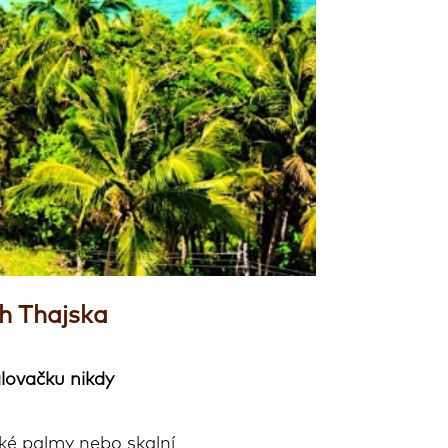
ch Thajska
lovačku nikdy
ické palmy nebo skalní