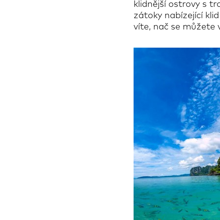
klidnější ostrovy s 
zátoky nabízející kl
víte, nač se můžete v