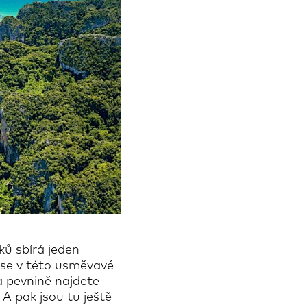
ků sbírá jeden
 se v této usměvavé
a pevnině najdete
 A pak jsou tu ještě