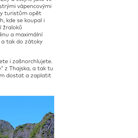
ostrými vápencovými
ay turistům opět
, kde se koupal i
í žraloků
dinu a maximální
, a tak do zátoky
ete i zašnorchlujete.
“ z Thajska, a tak tu
em dostat a zaplatit