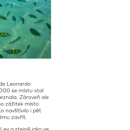
 kde Leonardo
2000 se místu stal
 neznala. Zároveň ale
bo zážitek místo
o navštívilo i pět
tému zavřít.
Ley a stejně jako ve