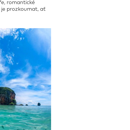
ře, romantické
e je prozkoumat, ať