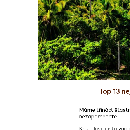
Top 13 ne
Máme třináct šťastn
nezapomenete.
Křišťálově čistá voda