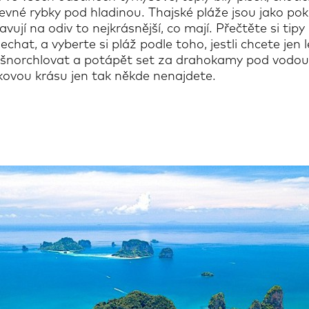
evné rybky pod hladinou. Thajské pláže jsou jako pokl
vují na odiv to nejkrásnější, co mají. Přečtěte si tipy
hat, a vyberte si pláž podle toho, jestli chcete jen 
bo šnorchlovat a potápět set za drahokamy pod vodou
kovou krásu jen tak někde nenajdete.