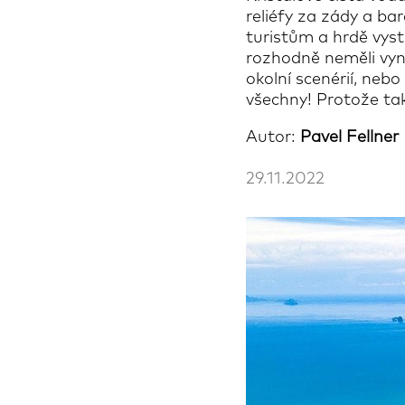
reliéfy za zády a bar
turistům a hrdě vysta
rozhodně neměli vynec
okolní scenérií, ne
všechny! Protože ta
Autor:
Pavel Fellner
29.11.2022