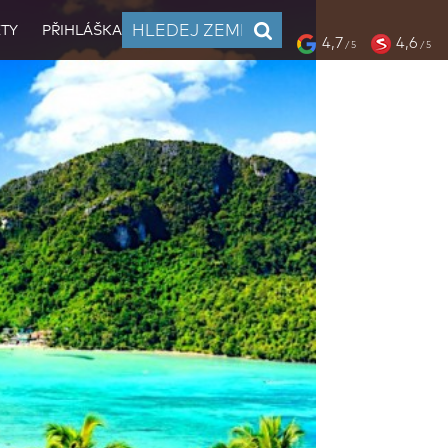
TY
PŘIHLÁŠKA
4,7
4,6
/ 5
/ 5