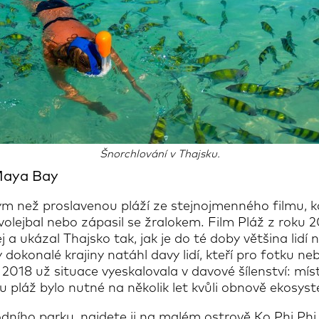
Šnorchlování v Thajsku.
 Maya Bay
ným než proslavenou pláží ze stejnojmenného filmu,
volejbal nebo zápasil se žralokem. Film Pláž z roku 
j a ukázal Thajsko tak, jak je do té doby většina lidí
 dokonalé krajiny natáhl davy lidí, kteří pro fotku ne
 2018 už situace vyeskalovala v davové šílenství: míst
lou pláž bylo nutné na několik let kvůli obnově ekosys
odního parku, najdete ji na malém ostrově Ko Phi Phi 