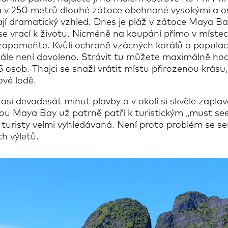
ytá v 250 metrů dlouhé zátoce obehnané vysokými a 
vají dramatický vzhled. Dnes je pláž v zátoce Maya B
e vrací k životu. Nicméně na koupání přímo v místech
zapomeňte. Kvůli ochraně vzácných korálů a populac
tále není dovoleno. Strávit tu můžete maximálně ho
5 osob. Thajci se snaží vrátit místu přirozenou krásu
ové lodě.
asi devadesát minut plavby a v okolí si skvěle zaplav
kou Maya Bay už patrně patří k turistickým „must see
 je turisty velmi vyhledávaná. Není proto problém se s
ch výletů.