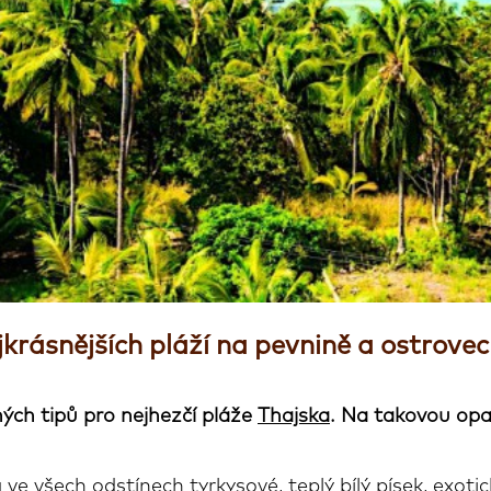
jkrásnějších pláží na pevnině a ostrove
ých tipů pro nejhezčí pláže
Thajska
. Na takovou opa
 ve všech odstínech tyrkysové, teplý bílý písek, exot