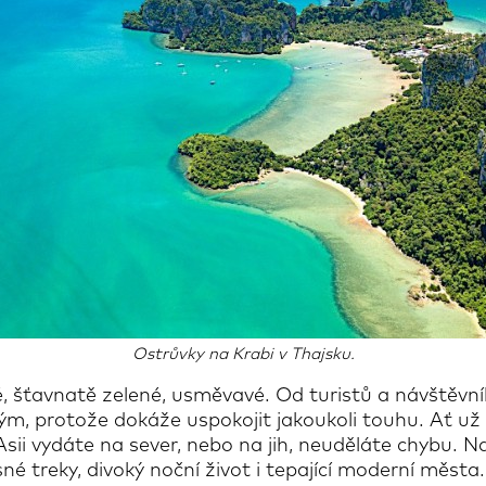
Ostrůvky na Krabi v Thajsku.
, šťavnatě zelené, usměvavé. Od turistů a návštěvní
ým, protože dokáže uspokojit jakoukoli touhu. Ať už
Asii vydáte na sever, nebo na jih, neuděláte chybu. N
né treky, divoký noční život i tepající moderní města.