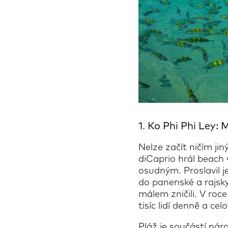
1. Ko Phi Phi Ley:
Nelze začít ničím ji
diCaprio hrál beach 
osudným. Proslavil je
do panenské a rajsky
málem zničili. V roce
tisíc lidí denně a ce
Pláž je součástí nár