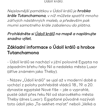
Údolí králů.
Nejslavnější památkou v Údolí králů je
hrobka
krále Tutanchamona
, v níž můžete spatřit mnoho
zářivých nástěnných maleb, a především pak
mumii samotného krále zabalenou do plátna.
Prohlédněte si
Údolí králů
na mapě a naplánujte
snadno výlet.
Základní informace o Údolí králů a hrobce
Tutanchamona
- Údolí králů se nachází v jižní polovině Egypta na
západním břehu řeky Nil a nedaleko města Luxor
(dříve známém jako Théby).
- Název „Údolí králů“ se ujal až v moderní době a
vychází z polohy pohřebiště vládců 18., 19. a 20.
dynastie egyptské Nové říše – jde o vyprahlé,
pusté údolí přes řeku Nil od starověkého města
Théby (dnes Luxor). Egypťané původně nazývali
toto údolí jako „Ta-sekhet-ma’at“ neboli „Velká a