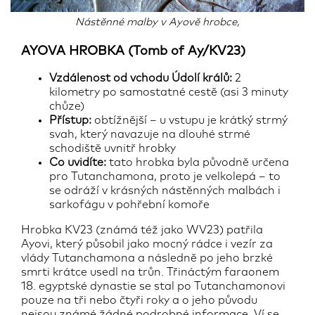
Nástěnné malby v Ayově hrobce,
AYOVA HROBKA (Tomb of Ay/KV23)
Vzdálenost od vchodu Údolí králů:
2
kilometry po samostatné cestě (asi 3 minuty
chůze)
Přístup:
obtížnější – u vstupu je krátký strmý
svah, který navazuje na dlouhé strmé
schodiště uvnitř hrobky
Co uvidíte:
tato hrobka byla původně určena
pro Tutanchamona, proto je velkolepá – to
se odráží v krásných nástěnných malbách i
sarkofágu v pohřební komoře
Hrobka KV23 (známá též jako WV23) patřila
Ayovi, který působil jako mocný rádce i vezír za
vlády Tutanchamona a následně po jeho brzké
smrti krátce usedl na trůn. Třináctým faraonem
18. egyptské dynastie se stal po Tutanchamonovi
pouze na tři nebo čtyři roky a o jeho původu
nejsou známé žádné podrobné informace. Ví se