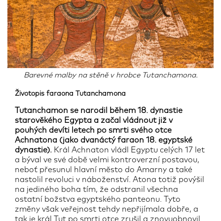
Barevné malby na stěně v hrobce Tutanchamona.
Životopis faraona Tutanchamona
Tutanchamon se narodil během 18. dynastie
starověkého Egypta a začal vládnout již v
pouhých devíti letech po smrti svého otce
Achnatona (jako dvanáctý faraon 18. egyptské
dynastie).
Král Achnaton vládl Egyptu celých 17 let
a býval ve své době velmi kontroverzní postavou,
neboť přesunul hlavní město do Amarny a také
nastolil revoluci v náboženství. Atona totiž povýšil
na jediného boha tím, že odstranil všechna
ostatní božstva egyptského panteonu. Tyto
změny však veřejnost tehdy nepřijímala dobře, a
tak je král Tut po smrti otce zrušil a znovuobnovil