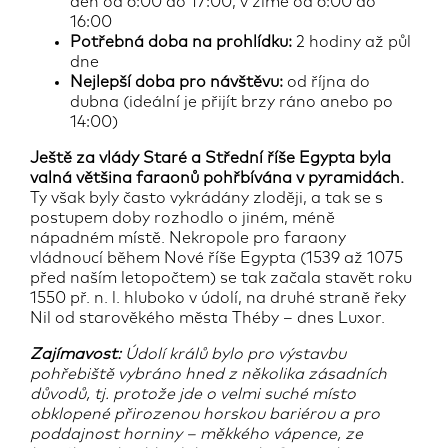
den od 6:00 do 17:00, v zimě od 6:00 do
16:00
Potřebná doba na prohlídku:
2 hodiny až půl
dne
Nejlepší doba pro návštěvu:
od října do
dubna (ideální je přijít brzy ráno anebo po
14:00)
Ještě za vlády Staré a Střední říše Egypta byla
valná většina faraonů pohřbívána v pyramidách.
Ty však byly často vykrádány zloději, a tak se s
postupem doby rozhodlo o jiném, méně
nápadném místě. Nekropole pro faraony
vládnoucí během Nové říše Egypta (1539 až 1075
před naším letopočtem) se tak začala stavět roku
1550 př. n. l. hluboko v údolí, na druhé straně řeky
Nil od starověkého města Théby – dnes Luxor.
Zajímavost:
Údolí králů bylo pro výstavbu
pohřebiště vybráno hned z několika zásadních
důvodů, tj. protože jde o velmi suché místo
obklopené přirozenou horskou bariérou a pro
poddajnost horniny – měkkého vápence, ze