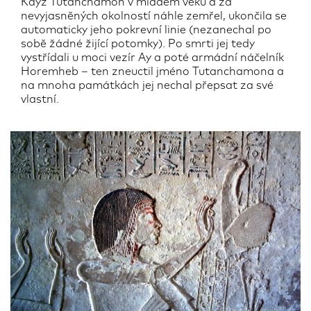
Když Tutanchamon v mladém věku a za
nevyjasněných okolností náhle zemřel, ukončila se
automaticky jeho pokrevní linie (nezanechal po
sobě žádné žijící potomky). Po smrti jej tedy
vystřídali u moci vezír Ay a poté armádní náčelník
Horemheb – ten zneuctil jméno Tutanchamona a
na mnoha památkách jej nechal přepsat za své
vlastní.