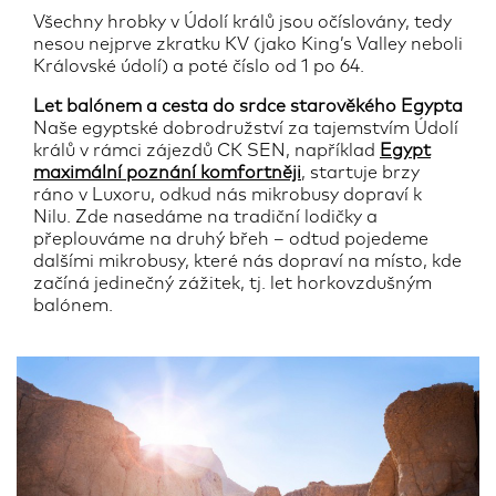
Všechny hrobky v Údolí králů jsou očíslovány, tedy
nesou nejprve zkratku KV (jako King’s Valley neboli
Královské údolí) a poté číslo od 1 po 64.
Let balónem a cesta do srdce starověkého Egypta
Naše egyptské dobrodružství za tajemstvím Údolí
králů v rámci zájezdů CK SEN, například
Egypt
maximální poznání komfortněji
, startuje brzy
ráno v Luxoru, odkud nás mikrobusy dopraví k
Nilu. Zde nasedáme na tradiční lodičky a
přeplouváme na druhý břeh – odtud pojedeme
dalšími mikrobusy, které nás dopraví na místo, kde
začíná jedinečný zážitek, tj. let horkovzdušným
balónem.