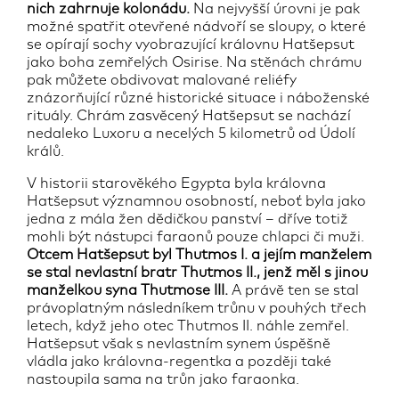
nich zahrnuje kolonádu.
Na nejvyšší úrovni je pak
možné spatřit otevřené nádvoří se sloupy, o které
se opírají sochy vyobrazující královnu Hatšepsut
jako boha zemřelých Osirise. Na stěnách chrámu
pak můžete obdivovat malované reliéfy
znázorňující různé historické situace i náboženské
rituály. Chrám zasvěcený Hatšepsut se nachází
nedaleko Luxoru a necelých 5 kilometrů od Údolí
králů.
V historii starověkého Egypta byla královna
Hatšepsut významnou osobností, neboť byla jako
jedna z mála žen dědičkou panství – dříve totiž
mohli být nástupci faraonů pouze chlapci či muži.
Otcem Hatšepsut byl Thutmos I. a jejím manželem
se stal nevlastní bratr Thutmos II., jenž měl s jinou
manželkou syna Thutmose III.
A právě ten se stal
právoplatným následníkem trůnu v pouhých třech
letech, když jeho otec Thutmos II. náhle zemřel.
Hatšepsut však s nevlastním synem úspěšně
vládla jako královna-regentka a později také
nastoupila sama na trůn jako faraonka.