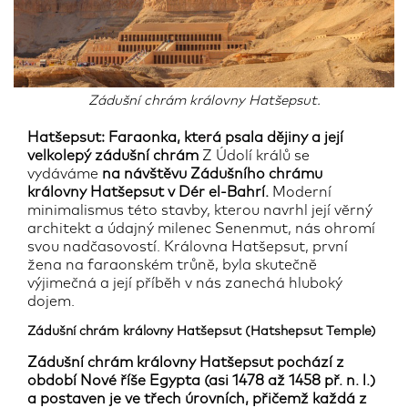
Zádušní chrám královny Hatšepsut.
Hatšepsut: Faraonka, která psala dějiny a její
velkolepý zádušní chrám
Z Údolí králů se
vydáváme
na návštěvu Zádušního chrámu
královny Hatšepsut v Dér el-Bahrí.
Moderní
minimalismus této stavby, kterou navrhl její věrný
architekt a údajný milenec Senenmut, nás ohromí
svou nadčasovostí. Královna Hatšepsut, první
žena na faraonském trůně, byla skutečně
výjimečná a její příběh v nás zanechá hluboký
dojem.
Zádušní chrám královny Hatšepsut (Hatshepsut Temple)
Zádušní chrám královny Hatšepsut pochází z
období Nové říše Egypta (asi 1478 až 1458 př. n. l.)
a postaven je ve třech úrovních, přičemž každá z