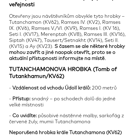
veřejnosti
Otevřeny jsou návštěvníkům obvykle tyto hrobky –
Tutanchamon (KV62), Ramses IV. (KV2), Ramses
IX. (KV6), Ramses V./VI. (KV9), Ramses I. (KV 16),
Seti I. (KV17), Merenptah (KV8), Ramses III. (KV16),
Siptah (KV47), Tausert/Setnakht (KV14), Seti II.
(KV15) a Ay (KV23).
S časem se ale některé hrobky
mohou zavřít a jiné naopak otevřít, proto se o
aktuální přístupnosti informujte na místě.
TUTANCHAMONOVA HROBKA (Tomb of
Tutankhamun/KV62)
-
Vzdálenost od vchodu Údolí králů:
200 metrů
-
Přístup:
snadný – po schodech dolů do jedné
velké místnosti
-
Co uvidíte:
působivé nástěnné malby, sarkofág z
červené žuly, mumii Tutanchamona
Neporušená hrobka krále Tutanchamona (KV62)