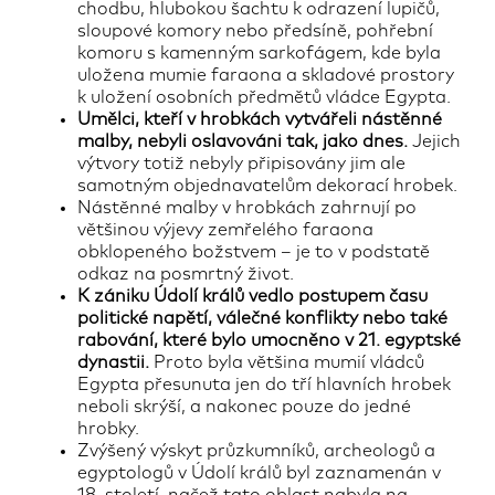
chodbu, hlubokou šachtu k odrazení lupičů,
sloupové komory nebo předsíně, pohřební
komoru s kamenným sarkofágem, kde byla
uložena mumie faraona a skladové prostory
k uložení osobních předmětů vládce Egypta.
Umělci, kteří v hrobkách vytvářeli nástěnné
malby, nebyli oslavováni tak, jako dnes.
Jejich
výtvory totiž nebyly připisovány jim ale
samotným objednavatelům dekorací hrobek.
Nástěnné malby v hrobkách zahrnují po
většinou výjevy zemřelého faraona
obklopeného božstvem – je to v podstatě
odkaz na posmrtný život.
K zániku Údolí králů vedlo postupem času
politické napětí, válečné konflikty nebo také
rabování, které bylo umocněno v 21. egyptské
dynastii.
Proto byla většina mumií vládců
Egypta přesunuta jen do tří hlavních hrobek
neboli skrýší, a nakonec pouze do jedné
hrobky.
Zvýšený výskyt průzkumníků, archeologů a
egyptologů v Údolí králů byl zaznamenán v