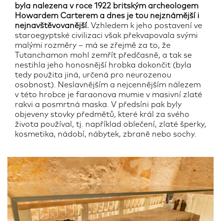
byla nalezena v roce 1922 britským archeologem
Howardem Carterem a dnes je tou nejznámější i
nejnavštěvovanější.
Vzhledem k jeho postavení ve
staroegyptské civilizaci však překvapovala svými
malými rozměry – má se zřejmě za to, že
Tutanchamon mohl zemřít předčasně, a tak se
nestihla jeho honosnější hrobka dokončit (byla
tedy použita jiná, určená pro neurozenou
osobnost). Neslavnějším a nejcennějším nálezem
v této hrobce je faraonova mumie v masivní zlaté
rakvi a posmrtná maska. V předsíni pak byly
objeveny stovky předmětů, které král za svého
života používal, tj. například oblečení, zlaté šperky,
kosmetika, nádobí, nábytek, zbraně nebo sochy.