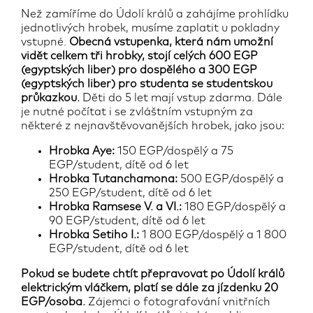
Než zamíříme do Údolí králů a zahájíme prohlídku
jednotlivých hrobek, musíme zaplatit u pokladny
vstupné.
Obecná vstupenka, která nám umožní
vidět celkem tři hrobky, stojí celých 600 EGP
(egyptských liber) pro dospělého a 300 EGP
(egyptských liber) pro studenta se studentskou
průkazkou.
Děti do 5 let mají vstup zdarma. Dále
je nutné počítat i se zvláštním vstupným za
některé z nejnavštěvovanějších hrobek, jako jsou:
Hrobka Aye:
150 EGP/dospělý a 75
EGP/student, dítě od 6 let
Hrobka Tutanchamona:
500 EGP/dospělý a
250 EGP/student, dítě od 6 let
Hrobka Ramsese V. a VI.:
180 EGP/dospělý a
90 EGP/student, dítě od 6 let
Hrobka Setiho I.:
1 800 EGP/dospělý a 1 800
EGP/student, dítě od 6 let
Pokud se budete chtít přepravovat po Údolí králů
elektrickým vláčkem, platí se dále za jízdenku 20
EGP/osoba.
Zájemci o fotografování vnitřních