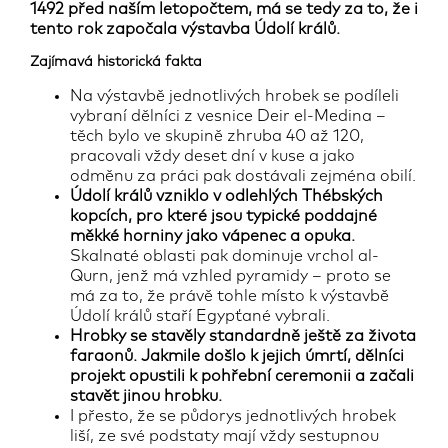
1492 před naším letopočtem, má se tedy za to, že i
tento rok započala výstavba Údolí králů.
Zajímavá historická fakta
Na výstavbě jednotlivých hrobek se podíleli
vybraní dělníci z vesnice Deir el-Medina –
těch bylo ve skupině zhruba 40 až 120,
pracovali vždy deset dní v kuse a jako
odměnu za práci pak dostávali zejména obilí.
Údolí králů vzniklo v odlehlých Thébských
kopcích, pro které jsou typické poddajné
měkké horniny jako vápenec a opuka.
Skalnaté oblasti pak dominuje vrchol al-
Qurn, jenž má vzhled pyramidy – proto se
má za to, že právě tohle místo k výstavbě
Údolí králů staří Egypťané vybrali.
Hrobky se stavěly standardně ještě za života
faraonů. Jakmile došlo k jejich úmrtí, dělníci
projekt opustili k pohřební ceremonii a začali
stavět jinou hrobku.
I přesto, že se půdorys jednotlivých hrobek
liší, ze své podstaty mají vždy sestupnou