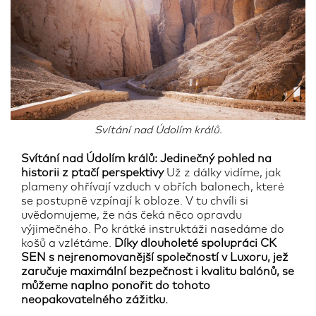
Svítání nad Údolím králů.
Svítání nad Údolím králů: Jedinečný pohled na
historii z ptačí perspektivy
Už z dálky vidíme, jak
plameny ohřívají vzduch v obřích balonech, které
se postupně vzpínají k obloze. V tu chvíli si
uvědomujeme, že nás čeká něco opravdu
výjimečného. Po krátké instruktáži nasedáme do
košů a vzlétáme.
Díky dlouholeté spolupráci CK
SEN s nejrenomovanější společností v Luxoru, jež
zaručuje maximální bezpečnost i kvalitu balónů, se
můžeme naplno ponořit do tohoto
neopakovatelného zážitku.