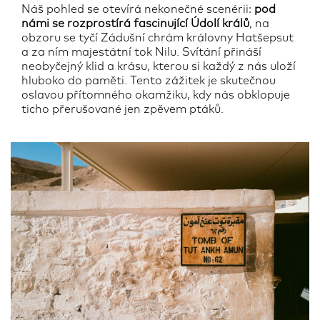
Náš pohled se otevírá nekonečné scenérii:
pod
námi se rozprostírá fascinující Údolí králů
, na
obzoru se tyčí Zádušní chrám královny Hatšepsut
a za ním majestátní tok Nilu. Svítání přináší
neobyčejný klid a krásu, kterou si každý z nás uloží
hluboko do paměti. Tento zážitek je skutečnou
oslavou přítomného okamžiku, kdy nás obklopuje
ticho přerušované jen zpěvem ptáků.