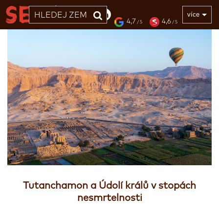
33 LET
více
4,7
4,6
/ 5
/ 5
Tutanchamon a Údolí králů v stopách
nesmrtelnosti