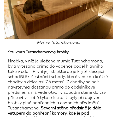
Mumie Tutanchamona.
Struktura Tutanchamonovy hrobky
Hrobka, v níž je uložena mumie Tutanchamona,
byla vytesána přímo do vápence podél hlavního
toku v údolí. První její strukturou je kryté klesající
schodiště s šestnácti schody, které vede do krátké
chodby o délce asi 7,6 metrů. Z chodby se pak
návštěvníci dostanou přímo do obdélníkové
předsíně, z níž vede otvor v západní stěně do tzv.
přístavby – obě tyto místnosti byly při objevení
hrobky plné pohřebních a osobních předmětů
Tutanchamona.
Severní stěna předsíně je dále
vstupem do pohřební komory, kde je pod