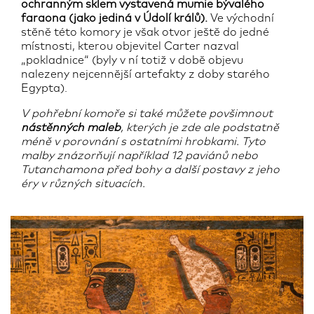
ochranným sklem vystavená mumie bývalého
faraona (jako jediná v Údolí králů).
Ve východní
stěně této komory je však otvor ještě do jedné
místnosti, kterou objevitel Carter nazval
„pokladnice“ (byly v ní totiž v době objevu
nalezeny nejcennější artefakty z doby starého
Egypta).
V pohřební komoře si také můžete povšimnout
nástěnných maleb
, kterých je zde ale podstatně
méně v porovnání s ostatními hrobkami. Tyto
malby znázorňují například 12 paviánů nebo
Tutanchamona před bohy a další postavy z jeho
éry v různých situacích.