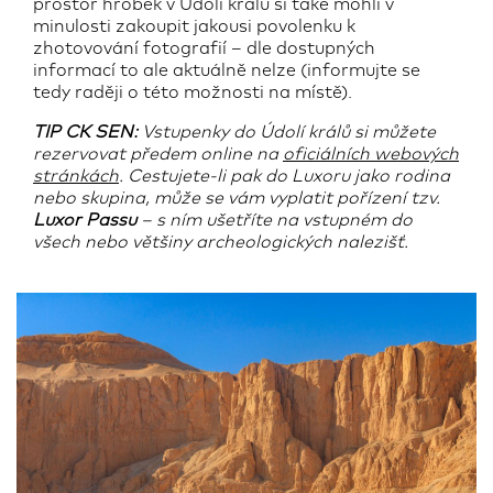
prostor hrobek v Údolí králů si také mohli v
minulosti zakoupit jakousi povolenku k
zhotovování fotografií – dle dostupných
informací to ale aktuálně nelze (informujte se
tedy raději o této možnosti na místě).
TIP CK SEN:
Vstupenky do Údolí králů si můžete
rezervovat předem online na
oficiálních webových
stránkách
. Cestujete-li pak do Luxoru jako rodina
nebo skupina, může se vám vyplatit pořízení tzv.
Luxor Passu
– s ním ušetříte na vstupném do
všech nebo většiny archeologických nalezišť.