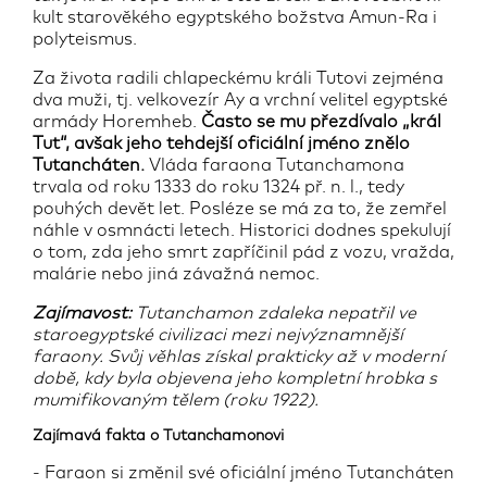
kult starověkého egyptského božstva Amun-Ra i
polyteismus.
Za života radili chlapeckému králi Tutovi zejména
dva muži, tj. velkovezír Ay a vrchní velitel egyptské
armády Horemheb.
Často se mu přezdívalo „král
Tut“, avšak jeho tehdejší oficiální jméno znělo
Tutancháten.
Vláda faraona Tutanchamona
trvala od roku 1333 do roku 1324 př. n. l., tedy
pouhých devět let. Posléze se má za to, že zemřel
náhle v osmnácti letech. Historici dodnes spekulují
o tom, zda jeho smrt zapříčinil pád z vozu, vražda,
malárie nebo jiná závažná nemoc.
Zajímavost:
Tutanchamon zdaleka nepatřil ve
staroegyptské civilizaci mezi nejvýznamnější
faraony. Svůj věhlas získal prakticky až v moderní
době, kdy byla objevena jeho kompletní hrobka s
mumifikovaným tělem (roku 1922).
Zajímavá fakta o Tutanchamonovi
- Faraon si změnil své oficiální jméno Tutancháten