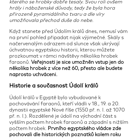
kterého se hrobky dobře tesaly. Svou roli ovšem
hrály i náboženské důvody, tedy že byla hora
přirozeně pyramidálního tvaru a dle víry
umožňovala přechod duše do nebe.
Když stanete před Údolím králů dnes, nemusí vám
na první pohled připadat nijak výjimečné. Skály s
načervenalým odrazem od slunce však ukrývají
úchvatnou egyptskou historii, kterou můžete
prozkoumat v rámci návštěvy několika hrobek
faraonů.
Veřejnosti je sice umožněn vstup jen do
několika hrobek z více než 60, přesto ale budete
naprosto uchváceni.
Historie a současnost Údolí králů
Údolí králů v Egyptě bylo vybudované k
pochovávání faraonů, kteří vládli v 18., 19. a 20.
dynastii egyptské Nové říše (1550 př. n. l. až 1070
př. n. l.). Rozdělené je údolí na východní část s
vyšším počtem hrobek faraonů a západní s nižším
počtem hrobek.
Prvního egyptského vládce zde
pochovali dle historických poznatků kolem roku