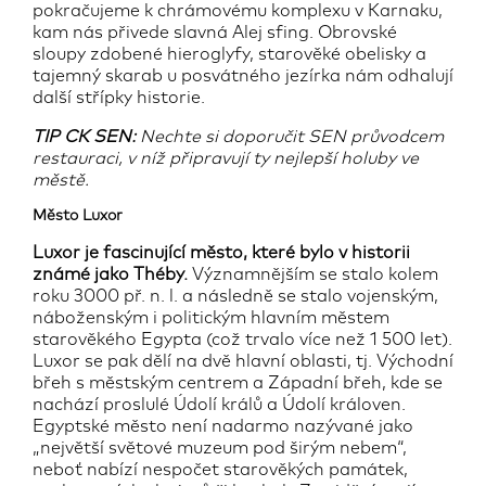
pokračujeme k chrámovému komplexu v Karnaku,
kam nás přivede slavná Alej sfing. Obrovské
sloupy zdobené hieroglyfy, starověké obelisky a
tajemný skarab u posvátného jezírka nám odhalují
další střípky historie.
TIP CK SEN:
Nechte si doporučit SEN průvodcem
restauraci, v níž připravují ty nejlepší holuby ve
městě.
Město Luxor
Luxor je fascinující město, které bylo v historii
známé jako Théby.
Významnějším se stalo kolem
roku 3000 př. n. l. a následně se stalo vojenským,
náboženským i politickým hlavním městem
starověkého Egypta (což trvalo více než 1 500 let).
Luxor se pak dělí na dvě hlavní oblasti, tj. Východní
břeh s městským centrem a Západní břeh, kde se
nachází proslulé Údolí králů a Údolí královen.
Egyptské město není nadarmo nazývané jako
„největší světové muzeum pod širým nebem“,
neboť nabízí nespočet starověkých památek,