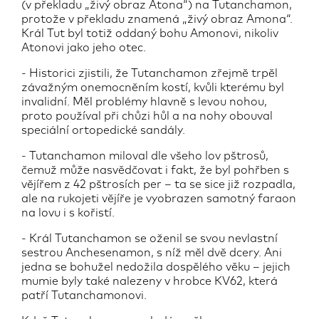
(v překladu „živý obraz Atona“) na Tutanchamon,
protože v překladu znamená „živý obraz Amona“.
Král Tut byl totiž oddaný bohu Amonovi, nikoliv
Atonovi jako jeho otec.
- Historici zjistili, že Tutanchamon zřejmě trpěl
závažným onemocněním kostí, kvůli kterému byl
invalidní. Měl problémy hlavně s levou nohou,
proto používal při chůzi hůl a na nohy obouval
speciální ortopedické sandály.
- Tutanchamon miloval dle všeho lov pštrosů,
čemuž může nasvědčovat i fakt, že byl pohřben s
vějířem z 42 pštrosích per – ta se sice již rozpadla,
ale na rukojeti vějíře je vyobrazen samotný faraon
na lovu i s kořistí.
- Král Tutanchamon se oženil se svou nevlastní
sestrou Anchesenamon, s níž měl dvě dcery. Ani
jedna se bohužel nedožila dospělého věku – jejich
mumie byly také nalezeny v hrobce KV62, která
patří Tutanchamonovi.