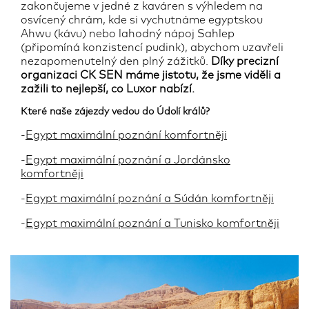
zakončujeme v jedné z kaváren s výhledem na
osvícený chrám, kde si vychutnáme egyptskou
Ahwu (kávu) nebo lahodný nápoj Sahlep
(připomíná konzistencí pudink), abychom uzavřeli
nezapomenutelný den plný zážitků.
Díky precizní
organizaci CK SEN máme jistotu, že jsme viděli a
zažili to nejlepší, co Luxor nabízí.
Které naše zájezdy vedou do Údolí králů?
-
Egypt maximální poznání komfortněji
-
Egypt maximální poznání a Jordánsko
komfortněji
-
Egypt maximální poznání a Súdán komfortněji
-
Egypt maximální poznání a Tunisko komfortněji