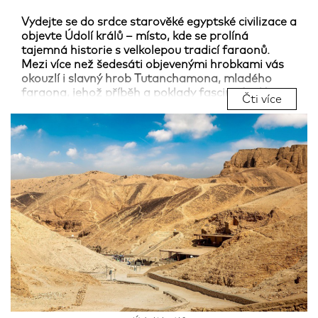
Vydejte se do srdce starověké egyptské civilizace a
objevte Údolí králů – místo, kde se prolíná
tajemná historie s velkolepou tradicí faraonů.
Mezi více než šedesáti objevenými hrobkami vás
okouzlí i slavný hrob Tutanchamona, mladého
faraona, jehož příběh a poklady fascinují celý svět
Čti více
dodnes.
Údolí králů však není jen pohřebištěm. Je to
živoucí muzeum staroegyptské kultury, kde
hieroglyfy, malby a mistrovské artefakty odhalují
život královské rodiny, jejich víru, rituály a umění.
Každý krok mezi těmito památkami je jako cesta
časem, která vás přenese přímo do zlaté éry
Egypta.
Přijměte toto jedinečné pozvání a staňte
se na chvíli objevitelem dávné historie!
Autor:
Iveta Reinisch
27.06.2025