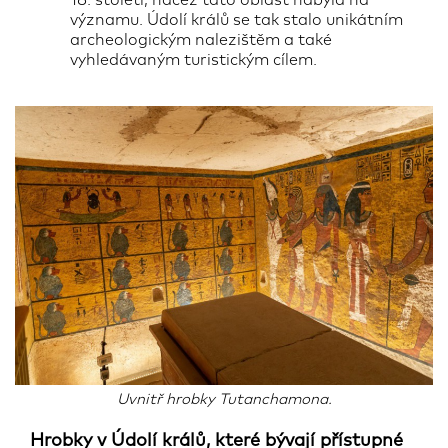
18. století, načež tato oblast nabyla na
významu. Údolí králů se tak stalo unikátním
archeologickým nalezištěm a také
vyhledávaným turistickým cílem.
Uvnitř hrobky Tutanchamona.
Hrobky v Údolí králů, které bývají přístupné