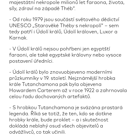
majestátní nekropole milionů let faraona, života,
síly, zdraví na západě Théb“.
- Od roku 1979 jsou součástí světového dědictví
UNESCO „Starověké Théby s nekropolí“ – sem
tedy patří i Údolí králů, Údolí královen, Luxor a
Karnak.
- V Údolí králů nejsou pohřbeni jen egyptští
faraoni, ale také egyptské královny nebo vysoce
postavení úředníci.
- Údolí králů bylo znovuobjeveno moderními
průzkumníky v 19. století. Nejznámější hrobka
krále Tutanchamona pak byla objevena
Howardem Carterem až v roce 1922 a zahrnovala
celou řadu dochovaných artefaktů.
- S hrobkou Tutanchamona je svázána prastará
legenda. Říká se totiž, že ten, kdo se dotkne
hrobky krále, bude proklet – a i skutečnost
dokládá neblahý osud všech objevitelů a
odvážlivců, co tak učinili.