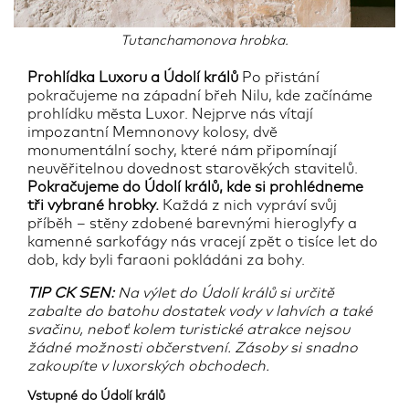
Tutanchamonova hrobka.
Prohlídka Luxoru a Údolí králů
Po přistání
pokračujeme na západní břeh Nilu, kde začínáme
prohlídku města Luxor. Nejprve nás vítají
impozantní Memnonovy kolosy, dvě
monumentální sochy, které nám připomínají
neuvěřitelnou dovednost starověkých stavitelů.
Pokračujeme do Údolí králů, kde si prohlédneme
tři vybrané hrobky.
Každá z nich vypráví svůj
příběh – stěny zdobené barevnými hieroglyfy a
kamenné sarkofágy nás vracejí zpět o tisíce let do
dob, kdy byli faraoni pokládáni za bohy.
TIP CK SEN:
Na výlet do Údolí králů si určitě
zabalte do batohu dostatek vody v lahvích a také
svačinu, neboť kolem turistické atrakce nejsou
žádné možnosti občerstvení. Zásoby si snadno
zakoupíte v luxorských obchodech.
Vstupné do Údolí králů