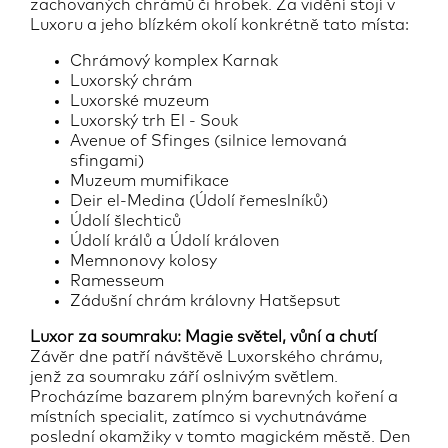
zachovaných chrámů či hrobek. Za vidění stojí v
Luxoru a jeho blízkém okolí konkrétně tato místa:
Chrámový komplex Karnak
Luxorský chrám
Luxorské muzeum
Luxorský trh El - Souk
Avenue of Sfinges (silnice lemovaná
sfingami)
Muzeum mumifikace
Deir el-Medina (Údolí řemeslníků)
Údolí šlechticů
Údolí králů a Údolí královen
Memnonovy kolosy
Ramesseum
Zádušní chrám královny Hatšepsut
Luxor za soumraku: Magie světel, vůní a chutí
Závěr dne patří návštěvě Luxorského chrámu,
jenž za soumraku září oslnivým světlem.
Procházíme bazarem plným barevných koření a
místních specialit, zatímco si vychutnáváme
poslední okamžiky v tomto magickém městě. Den