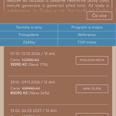
desítek let dozadu a uvidíme nesmírně těžký život
minulé generace a generací před nimi. Až tady si
uvědomíme, že Česko je ráj. Na rozdíl od Česka,
Čti více
však státy zálivu budují, staví a netunelují, a i proto
zde za pár let vyrostla města, o jakých se nám
může pouze zdát. Zbožňujeme Arábii a na tomto
Termíny a ceny
Program a mapa
zájezdu se dozvíte, proč.
Fotogalerie
Reference
Zážitky
TOP místa
Pod vedením arabistů do zemí emírů, sultánů a
šejků
01.10.-12.10.2026 / 12 dnů
Komplexní zájezd, na kterém se dozvíte víc
Cena:
112990 Kč
POSLEDNÍ MÍSTA
93390 Kč
(Sleva 17%)
Detailnější poznání skrytých částí Emirátů
Nejbezpečnější země světa a nejširší program
v Arábii
29.10.-09.11.2026 / 12 dnů
Cena:
109990 Kč
MÁM ZÁJEM
83090 Kč
(Sleva 24%)
13.02.-24.02.2027 / 12 dnů