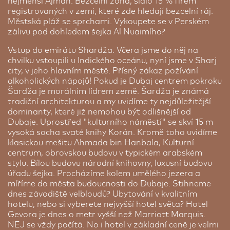
nejmenší Ajmán. Bezcelní zóna, sídlo 15 % firem
registrovaných v zemi, které zde hledají bezcelní ráj.
Městská pláž se sprchami. Vykoupete se v Perském
zálivu pod dohledem šejka Al Nuaimího?
Vstup do emirátu Shardža. Včera jsme do něj na
chvilku vstoupili u Indického oceánu, nyní jsme v Sharj
city, v jeho hlavním městě. Přísný zákaz požívání
alkoholických nápojů! Pokud je Dubaj centrem pokroku
Šardža je morálním lídrem země. Šardža je známá
tradiční architekturou a my uvidíme ty nejdůležitější
dominanty, které již nemohou být odlišnější od
Dubaje. Uprostřed "kulturního náměstí" se skví 15 m
vysoká socha svaté knihy Korán. Kromě toho uvidíme
klasickou mešitu Ahmada bin Hanbala, Kulturní
centrum, obrovskou budovu v typickém arabském
stylu. Bílou budovu národní knihovny, luxusní budovu
úřadu šejka. Procházíme kolem umělého jezera a
míříme do města budoucnosti do Dubaje. Stihneme
dnes závodiště velbloudů? Ubytování v kvalitním
hotelu, nebo si vyberete nejvyšší hotel světa? Hotel
Gevora je dnes o metr vyšší než Marriott Marquis.
NEJ se vždy počítá. No i hotel v základní ceně je velmi