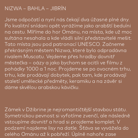
NIZWA – BAHLA – JIBRÍN
Jsme odpočatí a nyní nás čekají dva úžasné plné dny.
Po kvalitní snídani opět vyrážíme jako arabští beduíni
na cestu. Míříme do hor Ománu, na místa, kde už moc
sultána nesahala a kde vládli silní představitelé mešit.
Tato místa jsou pod patronací UNESCO. Začneme
překrásným městem Nizwa, které bylo odpradávna
rivalem Muscatu. Vejdeme přes hradby dovnitř
městečka – oázy a jako bychom se ocitli ve filmu z
pohádky 1000 a 1 noc. Projdeme se po ovocném trhu,
trhu, kde prodávají dobytek, pak tam, kde prodávají
staletí umělecké předměty, keramiku a na závěr si
dáme skvělou arabskou kávičku.
Zámek v Džibrine je nejromantičtější stavbou státu.
Symetrickou pevnost si vyfotíme zvenčí, ale následně
vstoupíme dovnitř a hrad si projdeme komplet. V
podzemí najdeme lisy na datle. Šťáva se vyvážela do
celého Ománu až k pobřeží. Úplně nahoře zase