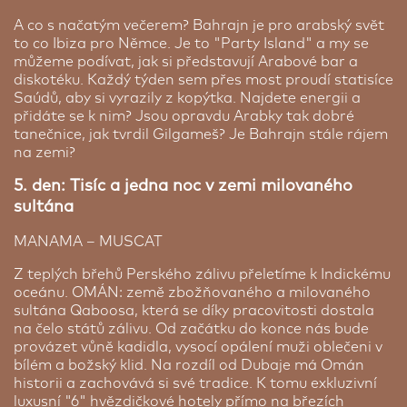
A co s načatým večerem? Bahrajn je pro arabský svět
to co Ibiza pro Němce. Je to "Party Island" a my se
můžeme podívat, jak si představují Arabové bar a
diskotéku. Každý týden sem přes most proudí statisíce
Saúdů, aby si vyrazily z kopýtka. Najdete energii a
přidáte se k nim? Jsou opravdu Arabky tak dobré
tanečnice, jak tvrdil Gilgameš? Je Bahrajn stále rájem
na zemi?
5. den: Tisíc a jedna noc v zemi milovaného
sultána
MANAMA – MUSCAT
Z teplých břehů Perského zálivu přeletíme k Indickému
oceánu. OMÁN: země zbožňovaného a milovaného
sultána Qaboosa, která se díky pracovitosti dostala
na čelo států zálivu. Od začátku do konce nás bude
provázet vůně kadidla, vysocí opálení muži oblečeni v
bílém a božský klid. Na rozdíl od Dubaje má Omán
historii a zachovává si své tradice. K tomu exkluzivní
luxusní "6" hvězdičkové hotely přímo na březích