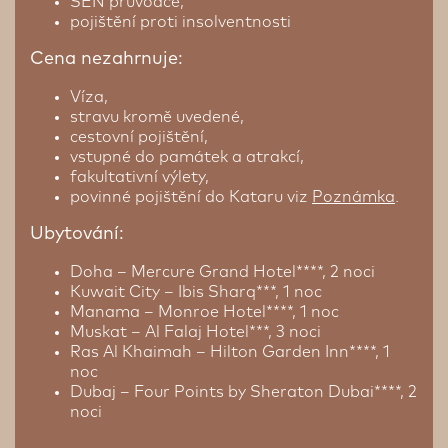
SEN průvodce,
pojištění proti insolventnosti
Cena nezahrnuje:
Víza,
stravu kromě uvedené,
cestovní pojištění,
vstupné do památek a atrakcí,
fakultativní výlety,
povinné pojištění do Kataru viz
Poznámka
.
Ubytování:
Doha – Mercure Grand Hotel****, 2 noci
Kuwait City – Ibis Sharq***, 1 noc
Manama – Monroe Hotel****, 1 noc
Muskat – Al Falaj Hotel***, 3 noci
Ras Al Khaimah – Hilton Garden Inn****, 1
noc
Dubaj – Four Points by Sheraton Dubai****, 2
noci