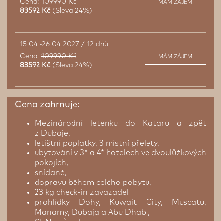
Cena:
109990 Kč
MÁM ZÁJEM
83592 Kč
(Sleva 24%)
15.04.-26.04.2027 / 12 dnů
Cena:
109990 Kč
MÁM ZÁJEM
83592 Kč
(Sleva 24%)
Cena zahrnuje:
Mezinárodní letenku do Kataru a zpět
z Dubaje,
letištní poplatky, 3 místní přelety,
ubytování v 3* a 4* hotelech ve dvoulůžkových
pokojích,
snídaně,
dopravu během celého pobytu,
23 kg check-in zavazadel
prohlídky Dohy, Kuwait City, Muscatu,
Manamy, Dubaja a Abu Dhabi,