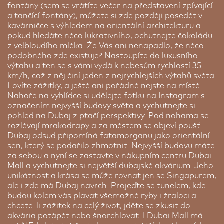
fontány (sem se vrátíte večer na představení zpívající
a tančící fontány), můžete si zde později posedět v
kavárničce s výhledem na orientální architekturu a
pokud hledáte něco lukrativního, ochutnejte čokoládu
z velbloudího mléka. Že Vás ani nenapadlo, že něco
podobného zde existuje? Nastoupíte do luxusního
výtahu a ten se s vámi vydá k nebesům rychlostí 35
km/h, což z něj činí jeden z nejrychlejších výtahů světa.
Lovíte zážitky, a ještě ani pořádně nejste na místě.
Nahoře na vyhlídce si udělejte fotku na Instagram s
označením nejvyšší budovy světa a vychutnejte si
pohled na Dubaj z ptačí perspektivy. Pod nohama se
rozlévají mrakodrapy a za městem se objeví poušť.
Dubaj odsud připomíná fatamorganu jako orientální
sen, který se podařilo zhmotnit. Nejvyšší budovu máte
za sebou a nyní se zastavte v nákupním centru Dubai
Mall a vychutnejte si největší dubajské akvárium. Jeho
unikátnost a krása se může rovnat jen se Singapurem,
ale i zde má Dubaj navrch. Projeďte se tunelem, kde
budou kolem vás plavat všemožné ryby i žraloci a
chcete-li zážitek na celý život, jděte se zkusit do
akvária potápět nebo šnorchlovat. I Dubai Mall má