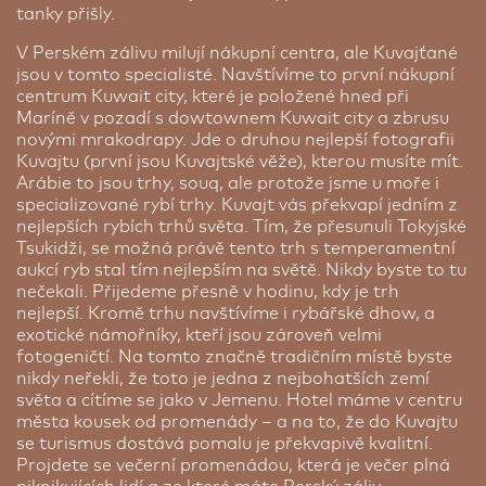
tanky přišly.
V Perském zálivu milují nákupní centra, ale Kuvajťané
jsou v tomto specialisté. Navštívíme to první nákupní
centrum Kuwait city, které je položené hned při
Maríně v pozadí s dowtownem Kuwait city a zbrusu
novými mrakodrapy. Jde o druhou nejlepší fotografii
Kuvajtu (první jsou Kuvajtské věže), kterou musíte mít.
Arábie to jsou trhy, souq, ale protože jsme u moře i
specializované rybí trhy. Kuvajt vás překvapí jedním z
nejlepších rybích trhů světa. Tím, že přesunuli Tokyjské
Four Points by Sheraton Dubai ★★★★
Tsukidži, se možná právě tento trh s temperamentní
Dubaj | 2 noci
aukcí ryb stal tím nejlepším na světě. Nikdy byste to tu
nečekali. Přijedeme přesně v hodinu, kdy je trh
Kvalitní 4 * hotel ze sítě Sheraton leží přímo na
nejlepší. Kromě trhu navštívíme i rybářské dhow, a
jedné z nejmodernějších ulic Dubaje, na slavné
exotické námořníky, kteří jsou zároveň velmi
Sheikh Zayed Road. Nejbližší metro je od hotelu
fotogeničtí. Na tomto značně tradičním místě byste
vzdáleno jen cca 3 minuty pěší chůze. Vedle hotelu
nikdy neřekli, že toto je jedna z nejbohatších zemí
je i malý supermarket a o pár stovek metrů dále
světa a cítíme se jako v Jemenu. Hotel máme v centru
najdete i The Boulevard Mall. Z pokojů budete
města kousek od promenády – a na to, že do Kuvajtu
nadšeni pro jejich světlost a moderní vizáž. Na
se turismus dostává pomalu je překvapivě kvalitní.
43.poschodí hotelu najdete skvělý bazén i
Projdete se večerní promenádou, která je večer plná
panoramatickou terasu s fantastickým výhledem