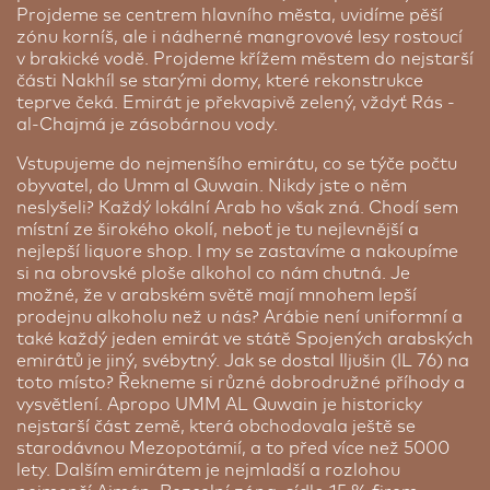
Projdeme se centrem hlavního města, uvidíme pěší
zónu korníš, ale i nádherné mangrovové lesy rostoucí
v brakické vodě. Projdeme křížem městem do nejstarší
části Nakhíl se starými domy, které rekonstrukce
teprve čeká. Emirát je překvapivě zelený, vždyť Rás -
al-Chajmá je zásobárnou vody.
Vstupujeme do nejmenšího emirátu, co se týče počtu
obyvatel, do Umm al Quwain. Nikdy jste o něm
neslyšeli? Každý lokální Arab ho však zná. Chodí sem
místní ze širokého okolí, neboť je tu nejlevnější a
nejlepší liquore shop. I my se zastavíme a nakoupíme
si na obrovské ploše alkohol co nám chutná. Je
možné, že v arabském světě mají mnohem lepší
prodejnu alkoholu než u nás? Arábie není uniformní a
také každý jeden emirát ve státě Spojených arabských
emirátů je jiný, svébytný. Jak se dostal Iljušin (IL 76) na
toto místo? Řekneme si různé dobrodružné příhody a
vysvětlení. Apropo UMM AL Quwain je historicky
nejstarší část země, která obchodovala ještě se
starodávnou Mezopotámií, a to před více než 5000
lety. Dalším emirátem je nejmladší a rozlohou