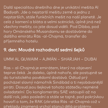
Další specialitou dnešního dne je unikátní mešita Al
Badiyah. Jde o nejstarší mešitu země a jednu z
nejstarších, stále funkčních mešit na naší planetě. Je
celá z kamení a bláta a velmi scénická, úplně jiná než
všechny mešity, co jste dosud viděli. Pod Dibba, pod
hory Ománského Musandamu se dostáváme do
dalšího emirátu Rás -al-Chajmá, transfer do
příjemného hotelu.
9. den: Moudré rozhodnutí sedmi šejků
UMM AL QUWAIM – AJMÁN – SHARJAH – DUBAI
Ras – al-Chajmá je emirátem, který na objevení
teprve čeká. Je daleko, úplně nahoře, ale postupně se
do turistického povědomí dostává. Odtud prý
pocházel slavný námořník Sindibád a ti nejobávanější
piráti. Dosud jsou šejkové tohoto státečku nejméně
ovladatelní. Do konglomerátu SAE vstoupili až na
další rok, jako poslední a stále se tajně, pod pokrývkou
hovoří o tom, že RAK (zkratka Rás -al-Chajmá což v
překladu znamená vrchol stanu) dělá problémy.