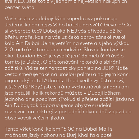
své NEJ. Jste totiž v jednom z největších nákupních
center světa.
Vaše cesta za dubajskými superlativy pokračuje.
Jedeme kolem nejvyššího hotelu na světě Gevora! Co
si vyberete teď? Dubajská NEJ vás přivedou až ke
břehu moře, kde na vás už čeká obrovitánské ruské
kolo Ain Dubai. Je největším na světě a s jeho výškou
210 metrů se tomu ani neudivíte. Slavné londýnské
oko „London Eye“ je vysoké jen 135 metrů! Právě o
tomto je Dubaj. O překonávání rekordů a sbírání
zážitků. Vidíte ten fantastický pohled na JBR? Naše
cesta směřuje také na umělou palmu a na jejím konci
gigantický hotel Atlantis. Hned vedle vyrůstá nový,
ještě větší! Když jste si ráno vychutnávali snídani ani
jste netušili kolik rekordů můžete v Dubaji během
jednoho dne posbírat. (Pokud si přejete zažít i jízdu na
Ain Dubai, tak doporučujeme abyste si udělali
rezervaci na některý z posledních dvou dnů zájezdu a
absolvovali večerní jízdu).
Tento výlet končí kolem 15:00 na Dubai Mall s
možností jízdy nahoru na Burj Khalifa a poté