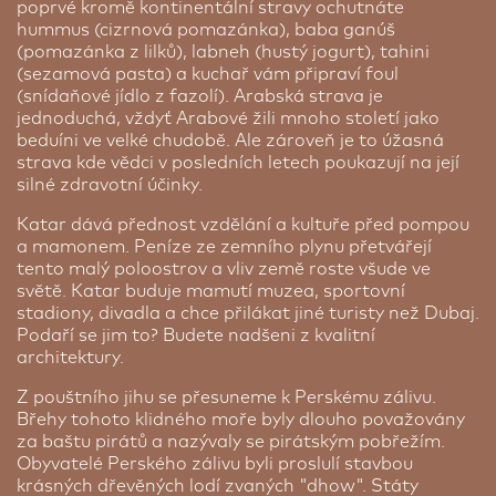
poprvé kromě kontinentální stravy ochutnáte
hummus (cizrnová pomazánka), baba ganúš
(pomazánka z lilků), labneh (hustý jogurt), tahini
(sezamová pasta) a kuchař vám připraví foul
(snídaňové jídlo z fazolí). Arabská strava je
jednoduchá, vždyť Arabové žili mnoho století jako
beduíni ve velké chudobě. Ale zároveň je to úžasná
Ibis Sharq*** ★★★
strava kde vědci v posledních letech poukazují na její
Nejlepší hotely světa: Al Bustan palace a Ritz Carlton
Kuwait City | 1 noc
silné zdravotní účinky.
hotel Muscat | 3 noci
Hotel Ibis se nachází v moderní čtvrti hlavního
Katar dává přednost vzdělání a kultuře před pompou
Skutečný palác, skutečný skvost. Monumentální
města Kuwait City, jen necelé dva kilometry od
a mamonem. Peníze ze zemního plynu přetvářejí
hotel Al Bustan, provoněný kadidlem a
Souq Mubarakiya a Souq Sharq. Hned vedle
tento malý poloostrov a vliv země roste všude ve
autentickým ománským stylem. Umělecká práce
hotelu však najdete známé obchodní centrum Al
světě. Katar buduje mamutí muzea, sportovní
na každém kroku. Hotel, na který budete
Hamra. Moderně zařízené pokoje jsou vybaveny
stadiony, divadla a chce přilákat jiné turisty než Dubaj.
vzpomínat jako na pohádku. Součástí je nádherná
satelitní televizí, připojením na wifi, vlastní
Podaří se jim to? Budete nadšeni z kvalitní
pláž s množstvím zeleně a volného prostoru.
toaletou i koupelnou. Hotel má také tělocvičnu a
architektury.
Hotel spravuje nejlepší hotelová síť na světě, Ritz
vynikající restauraci s mezinárodní, arabskou i
Carlton. Cena je za 1 osobu sdílející pokoj pro dvě
Z pouštního jihu se přesuneme k Perskému zálivu.
indickou kuchyní.
osoby, garden view room se snídaní. Dopřejte si
Břehy tohoto klidného moře byly dlouho považovány
pohodlí sultánů, zaposlouchejte se do piana,
za baštu pirátů a nazývaly se pirátským pobřežím.
nadýchejte se omamného kadidla a ke kávě
Obyvatelé Perského zálivu byli proslulí stavbou
zakusujte božské datle.
krásných dřevěných lodí zvaných "dhow". Státy