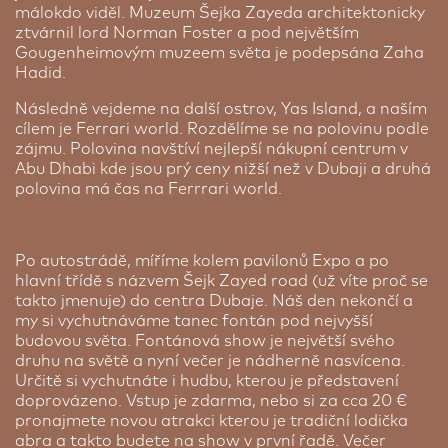
málokdo viděl. Muzeum Šejka Zayeda architektonicky
ztvárnil lord Norman Foster a pod největším
Gougenheimovým muzeem světa je podepsána Zaha
Hadid.
Následně vejdeme na další ostrov, Yas Island, a naším
cílem je Ferrari world. Rozdělíme se na polovinu podle
zájmu. Polovina navštíví nejlepší nákupní centrum v
Abu Dhabi kde jsou prý ceny nižší než v Dubaji a druhá
polovina má čas na Ferrrari world.
Po autostrádě, míříme kolem pavilonů Expo a po
hlavní třídě s názvem Šejk Zayed road (už víte proč se
takto jmenuje) do centra Dubaje. Náš den nekončí a
my si vychutnáváme tanec fontán pod nejvyšší
budovou světa. Fontánová show je největší svého
druhu na světě a nyní večer je nádherně nasvícena.
Určitě si vychutnáte i hudbu, kterou je představení
doprovázeno. Vstup je zdarma, nebo si za cca 20 €
pronajmete novou atrakci kterou je tradiční lodička
abra a takto budete na show v první řadě. Večer