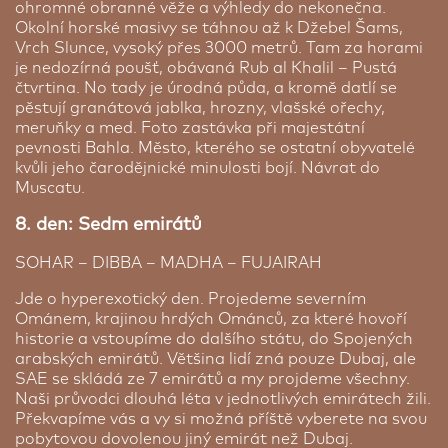
ohromné ​​obranné věže a výhledy do nekonečna.
Okolní horské masivy se táhnou až k Džebel Šams,
Vrch Slunce, vysoký přes 3000 metrů. Tam za horami
je nedozírná poušť, obávaná Rub al Khalil – Pustá
čtvrtina. No tady je úrodná půda, a kromě datlí se
pěstují granátová jablka, hrozny, vlašské ořechy,
meruňky a med. Foto zastávka při majestátní
pevnosti Bahla. Město, kterého se ostatní obyvatelé
kvůli jeho čarodějnické minulosti bojí. Návrat do
Muscatu.
8. den: Sedm emirátů
SOHAR – DIBBA – MADHA – FUJAIRAH
Jde o hyperexotický den. Projedeme severním
Ománem, krajinou hrdých Ománců, za které hovoří
historie a vstoupíme do dalšího státu, do Spojených
arabských emirátů. Většina lidí zná pouze Dubaj, ale
SAE se skládá ze 7 emirátů a my projdeme všechny.
Naši průvodci dlouhá léta v jednotlivých emirátech žili.
Překvapíme vás a vy si možná příště vyberete na svou
pobytovou dovolenou jiný emirát než Dubaj.