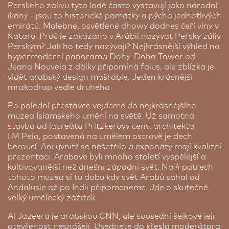
Perského zálivu tyto lodě často vystavují jako národní
Cena od:
20 670 Kč
ikony - jsou to historické památky a pýcha jednotlivých
emirátů. Malebné, osvětlené dhowy dodnes čeří vlny v
Kataru. Proč je zakázáno v Arábii nazývat Perský záliv
Perským? Jak ho tedy nazývají? Nejkrásnější výhled na
hypermoderní panorama Dohy. Doha Tower od
Jeana Nouvela z dálky připomíná falus, ale zblízka je
vidět arabský design mašrábie. Jeden krásnější
mrakodrap vedle druhého.
Monroe Hotel ★★★★
Po polední přestávce vejdeme do nejkrásnějšího
Manama | 1 noc
muzea Islámského umění na světě. Už samotná
stavba od laureáta Pritzkerovy ceny, architekta
Hotel Monroe leží v centru bahrajnské Manamy ve
I.M.Peia, postavená na umělém ostrově je dech
čtvrti Al Hoora. Moderní vzhled, prostorné a čisté
Nejlepší hotely světa: Gevora hotel Dubaj | 3 noci
beroucí. Ani uvnitř se nešetřilo a exponáty mají kvalitní
pokoje jsou místem, kde si příjemně odpočinete.
prezentaci. Arabové byli mnoho století vyspělejší a
Nově otevřený hotel, který odráží ambice Dubaje.
Ve standardu už máte mramorovou koupelnu a
kultivovanější než dnešní západní svět. Na 4 patrech
356 metrů vysoká budova je nejvyšším hotelem na
součástí vašeho pokoje je i lednice, satelitní
tohoto muzea si tu dobu kdy svět Arabů sahal od
světě. Užijte si panorama moderní metropole a
televize, křesla s malým stolečkem a prostor pro
Andalusie až po Indii připomeneme. Jde o skutečně
blízkost nejvyšší budovy světa Burj Khalifa.
odložení zavazadel. Jen pár desítek metrů od
velký umělecký zážitek.
Neomezené možnosti nákupů, zábavy,
hotelu najdete supermarket a za 5 minut chůze
gastronomie, kultury, odpočinku a pokud máte
jste ve slavném podniku Hard Rock`s Cafe. V
Al Jazeera je arabskou CNN, ale sousední šejkové její
pocit, že té moderny je už hodně, tak si odskočte
hotelu si můžete odpočinout při vnitřním i vnějším
otevřenost nesnášejí. Usednete do křesla moderátora