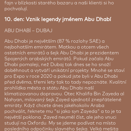
fajn v blízkosti starého bazaru a naši klienti si ho
pochvalují.
10. den: Vznik legendy jménem Abu Dhabí
ABU DHABÍ – DUBAJ
Abu Dhabi je největším (87 % rozlohy SAE) a
nejbohatším emirátem. Matkou a otcem všech
ostatních emirátů a šejk Abu Dhabi je prezidentem
Spojených arabských emirátů. Pokud začalo Abu
Dhabi pomaleji, než Dubaj tak dnes se ho snaží
doběhnout a vytváří unikátní projekty. Mnohé se staví
pro Expo v roce 2020 a pokud jste byli v Abu Dhabi
před dvěma, třemi lety tak to tady nepoznáte. Kvalitní
prohlídka města a státu Abu Dhabi naší
klimatizovanou dopravou. Otec Khalifa Bin Zayeda al
Nahyan, milovaný šejk Zayed sjednotil znepřátelené
emiráty. Když chcete dnes jakéhokoliv Araba
pochválit, řeknete mu "si jako syn Zayeda" a to je ta
největší poklona. Zayed neuměl číst, ale jeho vnuci
studují na Oxfordu. My se jdeme podívat na místo
posledního odpočinku slavného šejka. Velká mešita