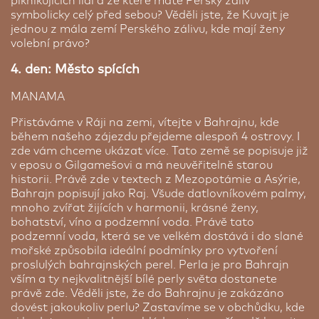
piknikujících lidí a ze které máte Perský záliv
na Dubaj. Zkuste si posedět i v rooftop baru s
symbolicky celý před sebou? Věděli jste, že Kuvajt je
drinkem při západu slunce a budete mít z hotelu
jednou z mála zemí Perského zálivu, kde mají ženy
další zážitek.
volební právo?
4. den: Město spících
MANAMA
Přistáváme v Ráji na zemi, vítejte v Bahrajnu, kde
během našeho zájezdu přejdeme alespoň 4 ostrovy. I
zde vám chceme ukázat více. Tato země se popisuje již
v eposu o Gilgamešovi a má neuvěřitelně starou
historii. Právě zde v textech z Mezopotámie a Asýrie,
Bahrajn popisují jako Raj. Všude datlovníkovém palmy,
mnoho zvířat žijících v harmonii, krásné ženy,
bohatství, víno a podzemní voda. Právě tato
podzemní voda, která se ve velkém dostává i do slané
mořské způsobila ideální podmínky pro vytvoření
proslulých bahrajnských perel. Perla je pro Bahrajn
vším a ty nejkvalitnější bílé perly světa dostanete
právě zde. Věděli jste, že do Bahrajnu je zakázáno
dovést jakoukoliv perlu? Zastavíme se v obchůdku, kde