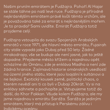
Našim prvním emirátem je Fudžajra. Pohoří Al Hajar
se stále táhne po naší levé ruce. Fudžajra je přírodně
nejkrásnějším emirátem právě kvůli těmto vrchům, ale
je považována také za emirát s nejkrásnějším mořem.
Je to pravda? Sami uvidíte. Emirát Fudžajra totiž
projdeme celý.
Fudžajra vstoupila do svazu Spojených Arabských
emirátů v roce 1971, ale hlavní město emirátu, Fujairah
city stále vypadá jako Dubaj před 50 lety. Žádné
mrakodrapy, vše se buduje ale není jasné, jak to ještě
dopadne. Přejdeme město křížem a najednou opět
vcházíme do Ománu, zde je enkláva Madha a není zde
žádná hranice. Zajímavá historie ománských usedlostí
na území jiného státu, které jsou loajální k sultánovi a
ne šejkovi. Exotický kousek země, politický chaos, o
kterém nevědí ani ti co byli v Dubaji 20krát. Vy si na
enklávy sáhnete a pochopíte je. Vstupujeme totiž do
další, do Khor Fakkan. Všude kolem Fudžajra, ale my
jsme najednou v emirátu Šardža. Šardža je jediným
emirátem, který má přístup k Perskému zálivu i
Indickému oceánu.