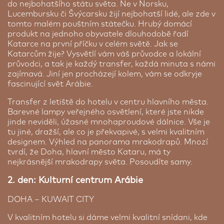
do nejbohatšího státu světa. Ne v Norsku,
Doha – Mercure Grand Hotel ★★★★
Lucembursku či Švýcarsku žijí nejbohatší lidé, ale zde v
tomto malém pouštním státečku. Hrubý domácí
Doha | 2 noci
produkt na jednoho obyvatele dlouhodobě řadí
Katarce na první příčku v celém světě. Jak se
Kvalitní hotel Mercure leží přímo ve staré Dauhá,
Katarcům žije? Vysvětlí vám váš průvodce a lokální
jen pár minut chůze do historického tržiště Souq
průvodci, a tak je každý transfer, každá minuta s námi
Waqif. Odpočinout si v něm můžete v příjemném
zajímavá. Jiní jen procházejí kolem, vám se odkryje
bazénu, který přijde ve vedrech vhod a pokud vám
fascinující svět Arábie.
vyhládne, restaurace La Brasserie vás svou
mezinárodní kuchyní zachrání. Pokoje jsou světlé,
Transfer z letiště do hotelu v centru hlavního města.
čisté, prostorné se standardním vybavením, a
Barevné lampy veřejného osvětlení, které jste nikde
tudíž v nich nechybí vlastní sociální zařízení,
Předplacený vstup na Burj Khalifa
jinde neviděli, úžasné mnohaproudové dálnice. Vše je
koupelna, satelitní televize, lednička s minibarem
Zajistěte si vstup na nejvyšší budovu světa a
tu jiné, dražší, ale co je překvapivé, s velmi kvalitním
nebo konvice na ohřátí vody. Součástí hotelu jsou
panoramatický výhled na celou Dubaj.
designem. Výhled na panorama mrakodrapů. Mnozí
bohaté snídaně formou švédských stolů.
tvrdí, že Doha, hlavní město Kataru, má ty
Cena od:
1 742 Kč
nejkrásnější mrakodrapy světa. Posoudíte samy.
2. den: Kulturní centrum Arábie
Prémiové ubytování
DOHA – KUWAIT CITY
V kvalitním hotelu si dáme velmi kvalitní snídani, kde