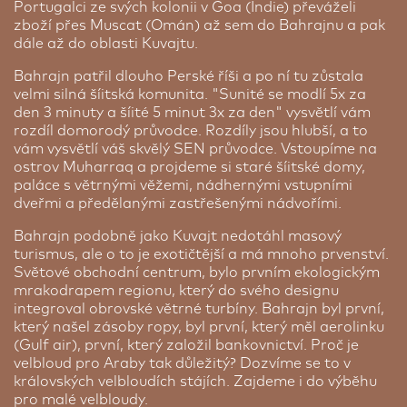
Portugalci ze svých kolonii v Goa (Indie) převáželi
zboží přes Muscat (Omán) až sem do Bahrajnu a pak
dále až do oblasti Kuvajtu.
Bahrajn patřil dlouho Perské říši a po ní tu zůstala
velmi silná šíitská komunita. "Sunité se modlí 5x za
den 3 minuty a šíité 5 minut 3x za den" vysvětlí vám
rozdíl domorodý průvodce. Rozdíly jsou hlubší, a to
vám vysvětlí váš skvělý SEN průvodce. Vstoupíme na
ostrov Muharraq a projdeme si staré šíitské domy,
paláce s větrnými věžemi, nádhernými vstupními
dveřmi a předělanými zastřešenými nádvořími.
Bahrajn podobně jako Kuvajt nedotáhl masový
turismus, ale o to je exotičtější a má mnoho prvenství.
Světové obchodní centrum, bylo prvním ekologickým
mrakodrapem regionu, který do svého designu
integroval obrovské větrné turbíny. Bahrajn byl první,
který našel zásoby ropy, byl první, který měl aerolinku
(Gulf air), první, který založil bankovnictví. Proč je
velbloud pro Araby tak důležitý? Dozvíme se to v
královských velbloudích stájích. Zajdeme i do výběhu
pro malé velbloudy.