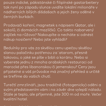
Al Falaj v centrální části moderního Muskatu
pouze indické, pákistánské či filipínské gastarbeitery
doubytování - tato služba není garantovaná. CK
působí jako oáza klidu. Hotel má v sobě nádech
tak nyní po západu slunce uvidíte lokální milionáře v
SEN nemůže ručit za absolvování zájezdu
luxusu a vy si ho užijete buď ve vašem pokoji, nebo
nádherných bílých dišdašach a jejich ženy oděné v
doubytovanou osobou. Pokud druhá osoba na
v areálu, který nabízí tenisové kurty, dva venkovní
černých burkách.
zájezd nepocestuje, bude v rámci doplatku nutné
bazény i vynikající restaurace. Prostorné pokoje
uhradit příplatek za 1/1 pokoj.
jsou zařízeny stylově. Jsou čisté, světlé, se satelitní
Prodavači koření, magnetek s nápisem Qatar, ale i
televizí, vlastním sociálním zařízením, minibarem
sokolů, či domácích mazlíčků. Co takto nabarvený
Cena od:
14 040 Kč
a některé z pokojů nabízejí i výhled na město.
zajíček na růžovo? Nakoupíte a necháte si odnést
Slavný souq v Mutrahu je od hotelu vzdálen jen
nákup nosičem? Nebo jste vyhládli?
Parkování
cca 3 kilometry.
Beduínky pro vás za skvělou cenu upečou skvělou
slanou palačinku potřenou za`atarom, přesně
takovou, o jaké se píše v bibli a koránu. Nebo si
vyberete jednu z mnoha arabských restauraci od
marocké přes libanonskou či jemenskou? Ceny jsou
přijatelné a váš průvodce má značný přehled a určitě
se trefíme do vašich chutí.
Turečtí zmrzlináři, jsou tradičně (fotogenicky) oděni a
svým představením vám i na závěr dne vylepší náladu.
Stále je teplo, ale příjemně, jste 300 m od moře. Večer
kvalitní hotel.