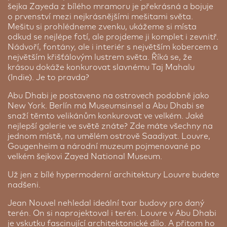
šejka Zayeda z bílého mramoru je překrásná a bojuje
o prvenství mezi nejkrásnějšími mešitami světa.
Mešitu si prohlédneme zvenku, ukážeme si místa
odkud se nejlépe fotí, ale projdeme ji komplet i zevnitř.
Nádvoří, fontány, ale i interiér s největším kobercem a
největším křišťálovým lustrem světa. Říká se, že
krásou dokáže konkurovat slavnému Taj Mahalu
(Indie). Je to pravda?
Abu Dhabi je postaveno na ostrovech podobně jako
New York. Berlín má Museumsinsel a Abu Dhabi se
snaží těmto velikánům konkurovat ve velkém. Jaké
nejlepší galerie ve světě znáte? Zde máte všechny na
jednom místě, na umělém ostrově Saadiyat. Louvre,
Gougenheim a národní muzeum pojmenované po
velkém šejkovi Zayed National Museum.
Už jen z bílé hypermoderní architektury Louvre budete
nadšeni.
Jean Nouvel nehledal ideální tvar budovy pro daný
terén. On si naprojektoval i terén. Louvre v Abu Dhabi
je vskutku fascinující architektonické dílo. A přitom ho