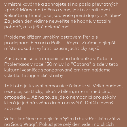
do staré Dubaje a zavzpomínejte na 60.
bazénu, absolvovat masáž, vyzkoušet hammam
v místní kavárně a zahrajete si na posla převratných
léta. Cena je za 1 osobu sdílející pokoj pro dvě
nebo si zacvičit v tělocvičně. Pokud máte chuť na
zpráv? Máme na to čas a víme, jak to zrealizovat.
osoby
arabskou kuchyni, přímo v hotelu je podnik se
Řekněte upřímně jaké jsou Vaše první dojmy z Arábie?
jménem Rozina, kde se výborně najíte.
Za jeden den vidíme neuvěřitelně hodně, v totální
Cena od:
7 956 Kč
pohodě, a to ještě nekončíme!
Projdeme křížem umělým ostrovem Perla s
1/1 Pokoj
prodejnami Ferrari a Rolls – Royce. Známe nejlepší
místo odkud si vyfotit luxusní jachtičky šejků.
Zastavíme se u fotogenického holubníku v Kataru.
Ptolemaios v roce 150 mluvil o "Catara" a zde v této
kulturní vesničce sponzorované emírem najdeme
vskutku fotogenické stavby.
Tak toto je luxusní nemocnice řeknete si. Velká budova,
recepce, sestřičky, lékaři v bílém, interní medicína,
ortopedie ... Až na to, že jde o nemocnici pro sokoly,
která je jediná svého druhu na světě. Další ulovený
zážitek!
Al Falaj Hotel ★★★
Muskat | 3 noci
Příplatek za jednolůžkový pokoj
Večer končíme na nejkrásnějším trhu v Perském zálivu
na Souq Waqif. Pokud jste celý den viděli na ulicích
Pokud se přihlásíte na zájezd s žádostí na