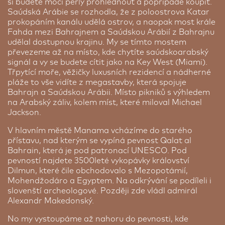
si budete moci perly prohlédnout a popřípadě koupit.
Saúdská Arábie se rozhodla, že z poloostrova Katar
prokopáním kanálu udělá ostrov, a naopak most krále
Fahda mezi Bahrajnem a Saúdskou Arábií z Bahrajnu
udělal dostupnou krajinu. My se tímto mostem
převezeme až na místo, kde chytíte saúdskoarabský
signál a vy se budete cítit jako na Key West (Miami).
Třpytící moře, věžičky luxusních rezidencí a nádherné
pláže to vše vidíte z megastavby, která spojuje
Bahrajn a Saúdskou Arábii. Místo pikniků s výhledem
na Arabský záliv, kolem míst, které miloval Michael
Jackson.
V hlavním městě Manama vcházíme do starého
přístavu, nad kterým se vypíná pevnost Qalat al
Bahrain, která je pod patronací UNESCO. Pod
pevností najdete 3500leté vykopávky království
Dilmun, které čile obchodovalo s Mezopotámií,
Mohendžodáro a Egyptem. Na odkrývání se podíleli i
slovenští archeologové. Později zde vládl admirál
Alexandr Makedonský.
No my vystoupáme až nahoru do pevnosti, kde