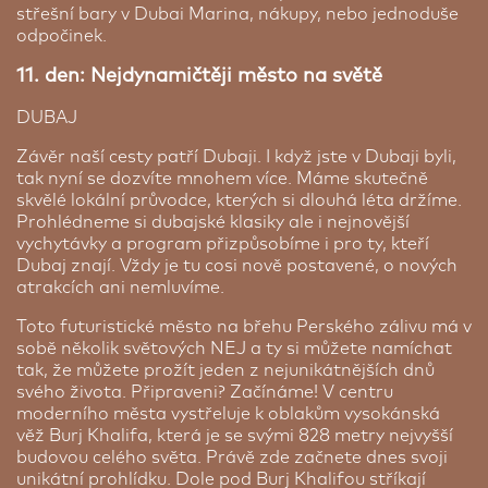
střešní bary v Dubai Marina, nákupy, nebo jednoduše
odpočinek.
11. den: Nejdynamičtěji město na světě
DUBAJ
Závěr naší cesty patří Dubaji. I když jste v Dubaji byli,
tak nyní se dozvíte mnohem více. Máme skutečně
skvělé lokální průvodce, kterých si dlouhá léta držíme.
Prohlédneme si dubajské klasiky ale i nejnovější
vychytávky a program přizpůsobíme i pro ty, kteří
Dubaj znají. Vždy je tu cosi nově postavené, o nových
atrakcích ani nemluvíme.
Toto futuristické město na břehu Perského zálivu má v
sobě několik světových NEJ a ty si můžete namíchat
tak, že můžete prožít jeden z nejunikátnějších dnů
svého života. Připraveni? Začínáme! V centru
moderního města vystřeluje k oblakům vysokánská
věž Burj Khalifa, která je se svými 828 metry nejvyšší
budovou celého světa. Právě zde začnete dnes svoji
unikátní prohlídku. Dole pod Burj Khalifou stříkají