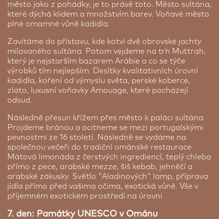
město jako z pohádky, je to právě toto. Město sultána,
které dýchá klidem a množstvím barev. Voňavé město
plné omamné vůně kadidla.
Zavítáme do přístavu, kde kotví dvě obrovské jachty
milovaného sultána. Potom vejdeme na trh Muttrah,
který je nejstarším bazarem Arábie a co se týče
výrobků tím nejlepším. Desítky kvalitativních úrovní
kadidla, koření od výmyslu světa, perské koberce,
zlato, luxusní voňavky Amouage, které pocházejí
odsud.
Následně přesun křížem přes město k paláci sultána.
Projdeme bránou a ocitneme se mezi portugalskými
pevnostmi ze 16 století. Následně se vydáme na
společnou večeři do tradiční ománské restaurace.
Mátová limonáda z čerstvých ingrediencí, teplý chleba
přímo z pece, arabské mezze, šiš kebab, jehněčí a
arabské zákusky. Světlo "Aladinových" lamp, příprava
jídla přímo před vašima očima, exotická vůně. Vše v
příjemném exotickém prostředí na úrovni.
7. den: Památky UNESCO v Ománu