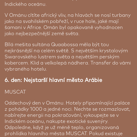
Indického oceánu.
V Ománu cítíte africký vliv, na hlavách se nosí turbany
jako na svahilském pobřeží, v ruce hole, jaké mají
šamani v Africe. Omán byl opakovaně vyhodnocen
jako nejbezpečnější země světa.
Bílá mešita sultána Quaabossa měla být tou
nejkrásnější na celém světě. S největším krystalovým
Swarovského lustrem světa a největším perským
kobercem. Klid a velkolepá nádhera. Transfer do vámi
vybraného hotelu.
6. den: Nejstarší hlavní město Arábie
MUSCAT
Oddechový den v Ománu. Hotely připomínající paláce
z pohádky 1000 a jedné noci. Nechte se rozmazlovat,
nabírejte energii na pokračování, vykoupejte se v
Indickém oceánu, nakupte exotické suvenýry.
Odpoledne, když je už méně teplo, organizovaná
prohlídka hlavního města MUSCAT. Pokud existuje