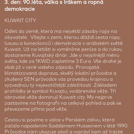
3. den: 90.léta, válka s Irákem a ropná
GO Parking
demokracie
Hilton Garden Inn ★★★★
Využijte zvýhodněné parkování v nedaleké
Ras Al Khaimah | 1 noc
KUWAIT CITY
blízkosti pražského letiště. Použijte následující
odkaz
https://www.goparking.cz/rezervace/?
Hotel Garden Inn spadající pod kvalitní síť hotelů
Odlet do země, která má největší zásoby ropy na
promo=SEN830
s kódem
SEN830
a zajistěte si
Hilton se může pochlubit 4 *. Poloha v centru Ras
obyvatele. Vítejte v zemi, kterou dláždí cesta ropy,
výhodné parkování po dobu, kterou budete trávit
al Khaimah je více než skvělá na to, abyste mohli
luxusu a koneckonců i demokracie v arabském světě.
na zájezdu. Cena parkování závisí na délce vašeho
projít okolím, sednout si do restaurace nebo si
Kuwait. Už na letišti si vyměníme peníze a do rukou
pobytu. Veškeré podrobnosti a aktuální sazby
odskočit nahlédnout do obchodních center Al
dostaneme Kuvajtský dinár. Jde o nejsilnější měnu
najdete na partnerských stránkách. O vaše auto
Naaem nebo Al Manar. Hotelové pokoje jsou velmi
světa, kde za 1KWD zaplatíme 3 Eura. Vše drahé je
bude postaráno, zatímco vy si užijete svou cestu
příjemné, moderně a funkčně zařízené. Některé
však již v ceně vašeho zájezdu. Pronajatá
bez starostí.
mají výhled na město, jiné na bazén, ve kterém si
klimatizovaná doprava, skvělý lokální průvodce a
můžete odpočinout. Na výběr máte bazény
zkušený SEN průvodce vás provedou krajinou a
Cena dle délky parkování
dokonce hned dva. Pokoje splňují standard 4 * a
vyzvednou ty nejexotičtější záležitosti. Základem
po oddechu můžete absolvovat i hotelové fitness
prohlídky je symbol Kuvajtu, vodárenské věže. Tři
centrum nebo se zúčastnit hodiny jógy. Součástí
obrovské věže dominují Kuwait city. My nejprve
hotelu je i restaurace The Garden Grille s
zastavíme na fotografii na celkový pohled a pak se
dokonalým arabským grilem. Zkusíte?
převezeme přímo pod věže.
Cestou si povíme o válce v Perském zálivu, která
začala napadením Saddámem Husseinem v létě 1990.
Průvodce nám ukazuje okolí a vypráví kam až Irácké