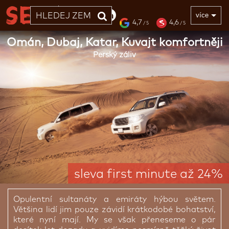
33 LET
více
4,7
4,6
/ 5
/ 5
Omán, Dubaj, Katar, Kuvajt komfortněji
Perský záliv
sleva first minute až 24%
Opulentní sultanáty a emiráty hýbou světem.
Většina lidí jim pouze závidí krátkodobé bohatství,
které nyní mají. My se však přeneseme o pár