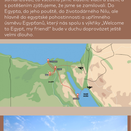
s potěšením zjišťujeme, že jsme se zamilovali. Do
Egypta, do jeho pouště, do životodárného Nilu, ale
hlavně do egyptské pohostinnosti a upřímného
úsměvu Egypťanů, který nás spolu s výkřiky „Welcome
to Egypt, my friend!“ bude v duchu doprovázet ještě
velmi dlouho.