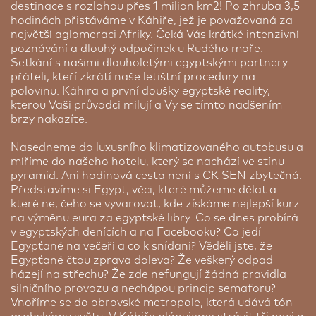
destinace s rozlohou přes 1 milion km2! Po zhruba 3,5
Tento moderní hotel se nachází v blízkosti bulváru
hodinách přistáváme v Káhiře, jež je považovaná za
Šaría al Haram, pouhých 5 minut jízdy od jednoho
největší aglomeraci Afriky. Čeká Vás krátké intenzivní
ze sedmi divů světa – bájné náhorní plošiny Gíza,
Serry Beach Resort 5* | 7 nocí
poznávání a dlouhý odpočinek u Rudého moře.
která je zapsána na seznamu světového dědictví
Setkání s našimi dlouholetými egyptskými partnery –
Pokud si chcete odpočinout v moderním a
UNESCO a je domovem slavných Chufuových,
přáteli, kteří zkrátí naše letištní procedury na
pohodlném prostředí přímo na pláži v Hurghadě,
Chafreho a Menkaureho pyramid. Tento moderní
polovinu. Káhira a první doušky egyptské reality,
nový 5* hotel Serry Beach Resort spojuje eleganci
a komfortní hotel s 236 prostornými pokoji a
kterou Vaši průvodci milují a Vy se tímto nadšením
s místní kulturou. Resort nabízí stylové pokoje s
fantastickým vyhřívaným venkovním bazénem se
brzy nakazíte.
nádherným výhledem na moře nebo do krásně
nachází jen kousek od centra Káhiry – do centra
udržovaných zahrad. Hotelové pokoje jsou
města je to pouhých 10 minut. Barcelo Cairo
Nasedneme do luxusního klimatizovaného autobusu a
vybaveny satelitní TV s plochou obrazovkou a
Pyramids Hotel nabízí prostorné, elegantní
míříme do našeho hotelu, který se nachází ve stínu
bezpečnostní schránkou. Součástí pobytu je
klimatizované pokoje, které jsou moderně
pyramid. Ani hodinová cesta není s CK SEN zbytečná.
stravování formou all inclusive v restauracích s
zařízené, vybavené satelitní TV, trezorem a
Představíme si Egypt, věci, které můžeme dělat a
egyptskou, středomořskou a mezinárodní kuchyní.
sprchou. Návštěvníci mohou také využívat
které ne, čeho se vyvarovat, kde získáme nejlepší kurz
Hosté zde mohou využívat vyhřívaný bazén a
bezplatné Wi-Fi a pokojovou službu.
na výměnu eura za egyptské libry. Co se dnes probírá
užívat si na pláži nebo si vychutnávat nápoje v
K dispozici jsou 3 moderní restaurace; v 1 se
v egyptských denících a na Facebooku? Co jedí
plážovém baru. Součástí resortu je moderní
podávají italská jídla a další má terasu s
Egypťané na večeři a co k snídani? Věděli jste, že
wellness centrum s masážemi a tradičním
panoramatickým výhledem. Hotelový bar nabízí
Egypťané čtou zprava doleva? Že veškerý odpad
hammamem. Pro aktivní hosty je k dispozici dobře
nepřetržitý provoz a k dispozici je vyhřívaný
házejí na střechu? Že zde nefungují žádná pravidla
vybavená posilovna a děti se mohou těšit na
venkovní bazén, kde si kromě oblíbeného nápoje
silničního provozu a nechápou princip semaforu?
dětský klub a každodenní animační program. Na
můžete objednat i exotickou šišu. V hotelu je také
Vnoříme se do obrovské metropole, která udává tón
nepřetržitě otevřené recepci se domluvíte
posilovna, sauna a wellness centrum.