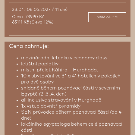
28.04.-08.05.2027 / 11 dnů
Cena:
73990 Kč
MÁM ZÁJEM
65111 Kč
(Sleva 12%)
Cena zahrnuje:
mezinárodní letenku v economy class
letištní poplatky
místní přelet Káhira – Hurghada,
10 x ubytování ve 3* a 4* hotelích v pokojích
pro dvě osoby
snídaně během poznávací části v severním
Egyptě (2.,3.,4. den)
all inclusive stravování v Hurghadě
1x vstup dovnitř pyramidy
SEN průvodce během poznávací části (do 4.
dne)
lokálního egyptologa během celé poznávací
části