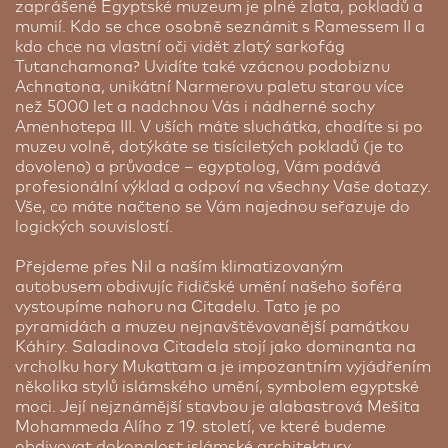
zaprášené Egyptské muzeum je plné zlata, pokladů a
mumií. Kdo se chce osobně seznámit s Ramessem II a
kdo chce na vlastní oči vidět zlatý sarkofág
Tutanchamona? Uvidíte také vzácnou podobiznu
Achnatona, unikátní Narmerovu paletu starou více
než 5000 let a nadchnou Vás i nádherné sochy
Amenhotepa III. V uších máte sluchátka, chodíte si po
muzeu volně, dotýkáte se tisíciletých pokladů (je to
dovoleno) a průvodce – egyptolog, Vám podává
profesionální výklad a odpoví na všechny Vaše dotazy.
Vše, co máte načteno se Vám najednou seřazuje do
logických souvislostí.
Přejdeme přes Nil a naším klimatizovaným
autobusem obdivujíc řidičské umění našeho šoféra
vystoupíme nahoru na Citadelu. Tato je po
pyramidách a muzeu nejnavštěvovanější památkou
Káhiry. Saladinova Citadela stojí jako dominanta na
vrcholku hory Mukattam a je impozantním vyjádřením
několika stylů islámského umění, symbolem egyptské
moci. Její nejznámější stavbou je alabastrová Mešita
Mohammeda Alího z 19. století, ve které budeme
obdivovat dokonalost islámské architektury.