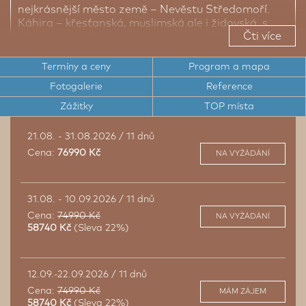
nejkrásnější město země – Nevěstu Středomoří.
Káhira – křesťanská, muslimská ale i židovská, s
Čti více
výhodnými nákupy a gurmánskými zážitky. I
prohlídka pyramid je na tomto zájezdu mnohem
kvalitnější, se vstupem dovnitř pyramidy již v ceně.
Termíny a ceny
Program a mapa
Nejvýhodnější cena pouze pro vás.
Fotogalerie
Reference
Zážitky
TOP místa
Historická Káhira plná památek
21.08. - 31.08.2026 / 11 dnů
Starověké mésto - Alexandrie
Cena:
76990 Kč
NA VYŽÁDÁNÍ
Relax s All-inclusice v Hurgádě
31.08. - 10.09.2026 / 11 dnů
Cena:
74990 Kč
NA VYŽÁDÁNÍ
58740 Kč
(Sleva 22%)
12.09.-22.09.2026 / 11 dnů
Cena:
74990 Kč
MÁM ZÁJEM
58740 Kč
(Sleva 22%)