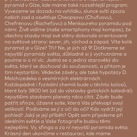
Pokud se přihlásíte na zájezd s žádostí na
pyramid v Gíze, kde máme také rozsáhlejší program.
doubytování - tato služba není garantovaná. CK
Vyvezeme se dozadu na vyhlídku, slunce svítí zpoza
SEN nemůže ručit za absolvování zájezdu
našich zad a osvětluje Cheopsovu (Chufuovu),
doubytovanou osobou. Pokud druhá osoba na
Chefrénovu (Rachefovu) a Menkaureho pyramidu pod
zájezd nepocestuje, bude v rámci doplatku nutné
námi. Živě vidíme (naše smartphony mají kompas), že
uhradit příplatek za 1/1 pokoj.
všechny stavby mají své stěny dokonale orientované
na světové strany: sever, jih, východ a západ. Víte kolik
Cena od:
6 760 Kč
pyramid je v Gíze? Tři? Ne, je jich až 9! Dotkneme se
nejvyšší pyramidy světa, důkladně si ji vychutnáme a
Parkování
povíme si o ní víc. Jedná se o jediný starověký div
světa, který se dochoval do současnosti, a přitom je
tím nejstarším. Vědecké závěry, ale také hypotézy D.
Melchizedeka o vesmírných elektrárnách.
Každopádně i fyzikální chemik bude u těchto kolosů,
které byly 3800 let (až do výstavby gotických katedrál)
nejvyššími stavbami planety něco cítit. Závěr bude
patřit sfinze, úžasné soše, která Vás překvapí svojí
velikostí. Podíváme se jí z očí do očí? Kdo vydrží její
pohled? Jaký je její příběh? Opět sem přijedeme při
ideálním světle a Vaše fotografie budou těmi
nejlepšími. Vy, sfinga a za ní nejvyšší pyramida světa.
Krásný den ukončíme v restauraci, kde máme