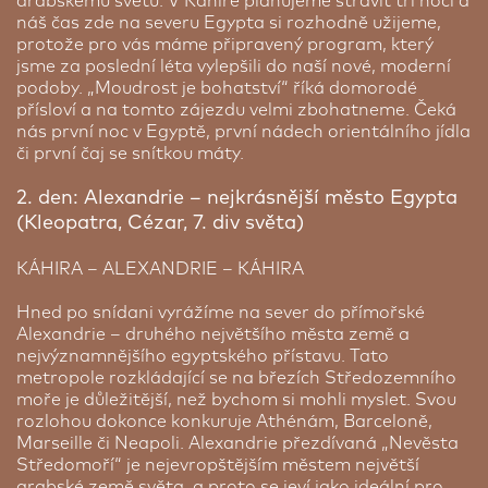
arabskému světu. V Káhiře plánujeme strávit tři noci a
arabsky, německy, anglicky a francouzsky.
náš čas zde na severu Egypta si rozhodně užijeme,
protože pro vás máme připravený program, který
Cena od:
29 770 Kč
jsme za poslední léta vylepšili do naší nové, moderní
podoby. „Moudrost je bohatství“ říká domorodé
přísloví a na tomto zájezdu velmi zbohatneme. Čeká
nás první noc v Egyptě, první nádech orientálního jídla
či první čaj se snítkou máty.
2. den: Alexandrie – nejkrásnější město Egypta
(Kleopatra, Cézar, 7. div světa)
KÁHIRA – ALEXANDRIE – KÁHIRA
Hurghada – Pyramisa Sahl Hasheesh *****, 7 nocí
Hned po snídani vyrážíme na sever do přímořské
★★★★★
Alexandrie – druhého největšího města země a
Obrovský resort se soukromou pláží, několika
Rixos Premium Seagate 5* | 7 nocí
nejvýznamnějšího egyptského přístavu. Tato
bazény a rozlehlými zahradami. Je vhodný pro
metropole rozkládající se na březích Středozemního
Rixos Premium Seagate je moderní luxusní hotel
rodiny, organizované skupiny i jednotlivce.
moře je důležitější, než bychom si mohli myslet. Svou
na pobřeží Rudého moře v Hurghadě. Nachází se
Stravování all inclusive. V resortu se nachází
rozlohou dokonce konkuruje Athénám, Barceloně,
přímo na pláži s křišťálově čistou vodou, kde se
supermarket, rybí restaurace a tradiční egyptská
Marseille či Neapoli. Alexandrie přezdívaná „Nevěsta
hosté mohou věnovat šnorchlování a dalším
kavárna. Různé nápoje a občerstvení si můžete
Středomoří“ je nejevropštějším městem největší
vodním sportům. Nabízí bezplatné Wi-Fi připojení
vychutnat také v baru u jednoho z venkovních
arabské země světa, a proto se jeví jako ideální pro