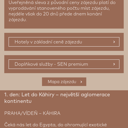
Uveřejněná sleva z původní ceny zájezdu platí do
vyprodávání stanoveného počtu míst zájezdu,
nejdéle však do 20 dnů přede dnem konání
zájezdu.
Hotely v základní ceně zájezdu
Doplňkové služby - SEN premium
Prémiové ubytování
Mapa zájezdu
1. den: Let do Káhiry – největší aglomerace
kontinentu
PRAHA/VÍDEŇ – KÁHIRA
Čeká nás let do Egypta, do ohromující exotické
Káhira – Hotel Barceló ****, 3 noci ★★★★