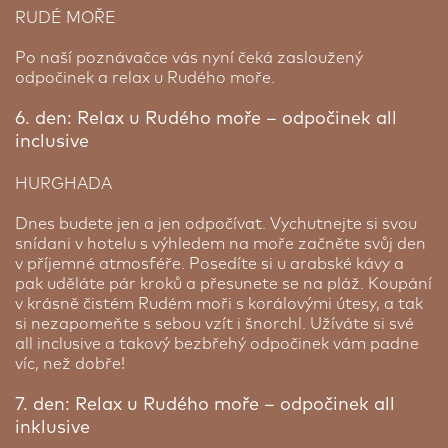
RUDÉ MOŘE
Po naší poznávačce vás nyní čeká zasloužený
odpočinek a relax u Rudého moře.
6. den: Relax u Rudého moře – odpočinek all
inclusive
HURGHADA
Dnes budete jen a jen odpočívat. Vychutnejte si svou
snídani v hotelu s výhledem na moře začněte svůj den
v příjemné atmosféře. Posedíte si u arabské kávy a
pak uděláte pár kroků a přesunete se na pláž. Koupání
v krásně čistém Rudém moři s korálovými útesy, a tak
si nezapomeňte s sebou vzít i šnorchl. Užíváte si své
all inclusive a takový bezbřehý odpočinek vám padne
víc, než dobře!
7. den: Relax u Rudého moře – odpočinek all
inklusive