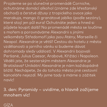
Winston Churchill, Richard Nixon nebo Ismail
Projdeme se po slunečné promenádě Corniche,
Pasha. Od 1.2.2018 patří hotel pod síť Marriot.
ochutnáme domácí alkohol (známe zde křesťanský
Užijte si Káhiru na exkluzivní adrese. Cena je
obchod) a čerstvé džusy z tropického ovoce jako
platná pro 1 osobu při obsazenosti pokoje typu
marakuja, mango či granátové jablko (podle sezóny),
deluxe gardenview dvěma osobami, se snídaní.
které stojí jen půl eura! Ochutnáte jeden a hned si
půjdete koupit další! Na promenádě města se loučíme
Cena od:
25 480 Kč
s mořem a porovnáváme Alexandrii s jinými
velkoměsty Středomoří jako jsou Atény, Marseille či
Neapol. Alexandrie je větší! Cestou do hotelu z města
vzdělanosti a jarního vánku si budeme dávat
dohromady sledy událostí. V Alexandrii bojovali
Peršané, Julius Caesar, Arabové, Křižáci i Napoleon.
Věděli jste, že sesterským městem Alexandrie je
Bratislava? Unikátní Alexandrie je nám každopádně
bližší. Nechápete, že do tohoto města jiné cestovní
kanceláře nejezdí. My jsme tady a máme o zážitek
navíc!
3. den: Pyramidy – uvidíme, a hlavně zažijeme
mnohem víc!
GÍZA