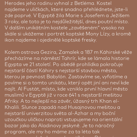
Herodes jeho rodinu vyhnal z Betléma. Kostel
najdeme v uličkách, které snadno přehlédnete, jste-li
zde poprvé. V Egyptě žila Marie s Josefem a Ježíšem
3 roky, ale toto je to nejdůležitější, dnes poutní místo.
V dalším unikátním kostele „zavěšeném“ vysoko na
skále si ukážeme i portrét koptské Mony Lízy, a kromě
ikon najdeme i ojedinělé koptské fresky.
Kolem ostrova Gezira, Zamalek a 187 m Káhirské věže
přecházíme na náměstí Tahrír, kde se lámala historie
Egypta ve 21.století. Po obědě prohlídka pokračuje
nejstarší částí Káhiry s nejstarší stavbou města,
kterou je pevnost Babylón. Zastavíme se, vyfotíme a
povíme si o tomto unikátu, který opět jiní ani neví kde
najít. Al Fustát, místo, kde vzniklo první hlavní město
muslimů v Egyptě již v roce 641 s nejstarší mešitou
Afriky. A to nejlepší na závěr, úžasný trh Khan el-
Khalili. Slunce zapadá nad Husajnovou mešitou a
nejstarší univerzitou světa al-Azhar a my boční
uzoučkou uličkou naproti vstupujeme na orientální
bazar jako do Aladinovy jeskyně. Je to náročný
program, ale my ho máme za ta léta tak