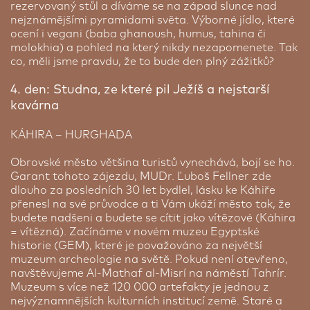
rezervovaný stůl a díváme se na západ slunce nad
GO Parking
nejznámějšími pyramidami světa. Výborné jídlo, které
ocení i vegani (baba ghanoush, humus, tahina či
Využijte zvýhodněné parkování v nedaleké
molokhia) a pohled na který nikdy nezapomenete. Tak
blízkosti pražského letiště. Použijte následující
co, měli jsme pravdu, že to bude den plný zážitků?
odkaz
https://www.goparking.cz/rezervace/?
promo=SEN830
s kódem
SEN830
a zajistěte si
4. den: Studna, ze které pil Ježíš a nejstarší
výhodné parkování po dobu, kterou budete trávit
kavárna
na zájezdu. Cena parkování závisí na délce vašeho
pobytu. Veškeré podrobnosti a aktuální sazby
najdete na partnerských stránkách. O vaše auto
KÁHIRA – HURGHADA
bude postaráno, zatímco vy si užijete svou cestu
bez starostí.
Obrovské město většina turistů vynechává, bojí se ho.
Garant tohoto zájezdu, MUDr. Ľuboš Fellner zde
Cena dle délky parkování
dlouho za posledních 30 let bydlel, lásku ke Káhiře
přenesl na své průvodce a ti Vám ukáží město tak, že
budete nadšeni a budete se cítit jako vítězové (Káhira
= vítězná). Začínáme v novém muzeu Egyptské
historie (GEM), které je považováno za největší
muzeum archeologie na světě. Pokud není otevřeno,
navštěvujeme Al-Mathaf al-Misrí na náměstí Tahrír.
Muzeum s více než 120 000 artefakty je jednou z
nejvýznamnějších kulturních institucí země. Staré a