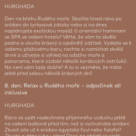
HURGHADA
Den na břehu Rudého moře. Skočíte hned ráno po
snídani do tyrkysové zátoky nebo si na dnes
naplánujete exotickou masáž či orientální hammam
ve SPA ve vašem hotelu? Věřte, že vám to skvěle
padne a ulovíte krásný a ojedinělý zážitek. Vydejte se k
vašemu plážovému baru, nechte si namíchat skvělý
drink a užívejte si výhled na odstíny moře a
panorama, které ozdobí několik korálových ostrůvků.
No není vám tady dobře? A to si vezměte, že máte
ještě před sebou několik krásných dní!
8. den: Relax u Rudého moře – odpočinek all
inklusive
HURGHADA
Ráno se opět nadechnete příjemného vzduchu ještě
na vašem balkoně před tím, než si vychutnáte snídani.
Zkusili jste už k snídani egyptský foul nebo falafel?
Zkuste a dáte si ho i zítra! Dnes po obědě se opět