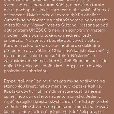
Vychutnáme si panorama Káhiry, a právě na tomto
místě pochopíme, jak je toto místo obrovské, přímo až
nekonečné. Uvidíte odsud i pyramidy? Po obhlídce
Citadely se podíváme na další významná náboženská
místa Káhiry. Masivní mešita Sultána Hassana je pod
patronátem UNESCO a není jen samotným místem
modlení, ale sloužila také jako medresa, tedy
univerzita. Na stěnách budete obdivovat citáty z
Koránu a celou tu obrovskou nádheru si důkladně
projedeme a vysvětlíme. Oblouková konstrukce mešity
byla dlouhá staletí nedosažitelná. Následně se
zastavíme na místech, která jiní většinou ani neví kde
najít. U hrobky posledního krále Egypta a u hrobky
posledního šáha Íránu.
Egypt však není jen muslimský a my se podíváme na
starobylou křesťanskou menšinu v koptské Káhiře.
Koptská čtvrť v Káhiře sídlí ve staré části a nese si
úplně jinou atmosféru, než je ta islámská. Jeden z
nejdůležitějších křesťanských chrámů města je Kostel
sv. Jiřího. Navštívíme zde podzemní kostel, postavený
kolem studny, ze které prý pil malý Ježíšek poté, co