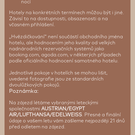
nocí
Hotely na konkrétních termínech můžou být i jiné.
Závisí to na dostupnosti, obsazenosti a na
včasném přihlášení.
„Hvězdičkování“ není součástí obchodního jména
hotelu, ale hodnocením jeho kvality od velkých
nadnárodních rezervačních systémů jako
booking.com, agoda.com, v některých případech
podle oficiálního hodnocení samotného hotelu.
Jednotlivé pokoje v hotelích se mohou lišit,
uvedené fotografie jsou ze standardních
dvoulůžkových pokojů.
Poznámka:
Na zájezd létáme vybranými leteckými
společnostmi
AUSTRIAN/EGYPT
AIR/LUFTHANSA/EDELWEISS
. Přesné a finální
údaje o vašem letu vám zašleme nejpozději 21 dnů
před odletem na zájezd.