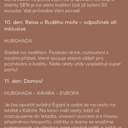
klienty SEN je na velmi kvalitní lodi již kolem 50
euro/os. Váš průvodce Vám poradí.
10. den: Relax u Rudého moře – odpočinek all
inklusive
HURGHADA
Sladké nic nedělání. Poslední drink, rozloučení s
novými přáteli, které spojuje stejná vášeň pro
poznávání a kvalitu. Naše cesty vždy vyselektují super
partu!
11. den: Domov!
HURGHADA – KÁHIRA – EVROPA
Je čas opustit svůdný Egypt a vydat se na cestu na
letiště v Káhiře. Na konci naší cesty, když už
nastupujeme do letadla, unavení sluncem a s hlavou
přeplněnou letopočty, zážitky a dojmy se snažíme
sumarizovat, co všechno jsme vlastně viděli a zažili, a