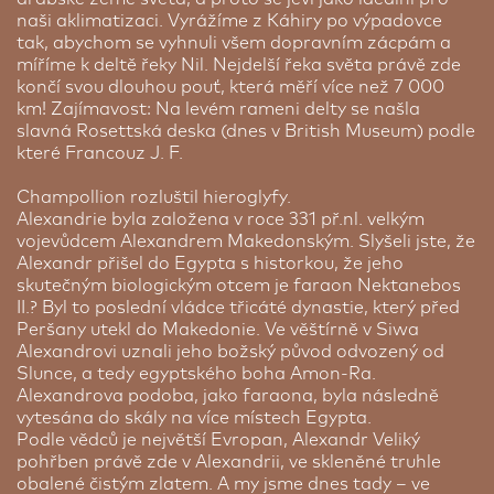
k internetu v celém objektu . Součástí pobytu je
bazénů. Wifi funguje nejlépe v lobby, na pokojích
naši aklimatizaci. Vyrážíme z Káhiry po výpadovce
stravování formou all inclusive ve vynikajících
je slabší. Ke každému pokoji patří terasa s lehátky
tak, abychom se vyhnuli všem dopravním zácpám a
restauracích s mezinárodní, středomořskou a
a slunečníky. V resortu se zaručeně nebudete
míříme k deltě řeky Nil. Nejdelší řeka světa právě zde
orientální kuchyní. Hosté mají k dispozici
nudit, protože se můžete věnovat sportovním
končí svou dlouhou pouť, která měří více než 7 000
vyhřívané bazény, aquapark, písečnou pláž, lázně
aktivitám, jezdit na koni nebo trávit čas v
km! Zajímavost: Na levém rameni delty se našla
s lehátky a plážový bar. Resort nabízí luxusní SPA
potápěčském centru. Pro mladší návštěvníky je k
slavná Rosettská deska (dnes v British Museum) podle
centrum, tradiční turecké lázně hammam a
dispozici dětské hřiště. Pyramisa se oficiálně hlásí
které Francouz J. F.
mnoho možností relaxace včetně masáží celého
k 5*, ale my ji důkladně známe a jednoznačně
těla, kosmetických ošetření, terapeutického
splňuje spíše 4* standard CK SEN. Pokud patříte
Champollion rozluštil hieroglyfy.
salonu, kosmetického centra a dámských lázní.
mezi náročnější klienty a dáváte přednost
Alexandrie byla založena v roce 331 př.nl. velkým
Dále disponuje dobře vybavenou posilovnou,
luxusnějším hotelům, pak si vyberte náš elitní hotel
vojevůdcem Alexandrem Makedonským. Slyšeli jste, že
tenisovými kurty a nočním klubem. Zažijte
z edice Luxury Hotels of the World: Hilton resort.
Alexandr přišel do Egypta s historkou, že jeho
Hurghadu ve velkém stylu a s prvotřídní péčí.
skutečným biologickým otcem je faraon Nektanebos
II.? Byl to poslední vládce třicáté dynastie, který před
Cena od:
48 542 Kč
Peršany utekl do Makedonie. Ve věštírně v Siwa
Alexandrovi uznali jeho božský původ odvozený od
Slunce, a tedy egyptského boha Amon-Ra.
Alexandrova podoba, jako faraona, byla následně
vytesána do skály na více místech Egypta.
Podle vědců je největší Evropan, Alexandr Veliký
pohřben právě zde v Alexandrii, ve skleněné truhle
obalené čistým zlatem. A my jsme dnes tady – ve