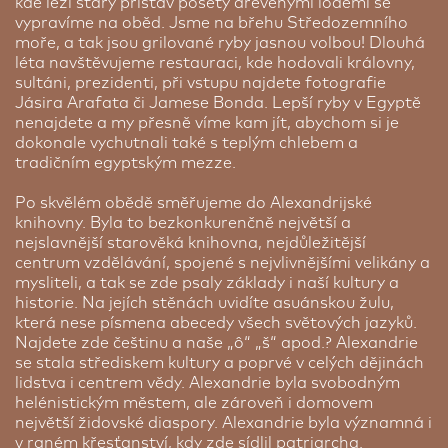
korálových útesů a průzračného moře.
kde leží starý přístav posetý dřevěnými loděmi se
vypravíme na oběd. Jsme na břehu Středozemního
Cena od:
37 778 Kč
moře, a tak jsou grilované ryby jasnou volbou! Dlouhá
léta navštěvujeme restauraci, kde hodovali královny,
sultáni, prezidenti, při vstupu najdete fotografie
Jásira Arafata či Jamese Bonda. Lepší ryby v Egyptě
nenajdete a my přesně víme kam jít, abychom si je
dokonale vychutnali také s teplým chlebem a
tradičním egyptským mezze.
Po skvělém obědě směřujeme do Alexandrijské
knihovny. Byla to bezkonkurenčně největší a
nejslavnější starověká knihovna, nejdůležitější
centrum vzdělávání, spojené s nejvlivnějšími velikány a
mysliteli, a tak se zde psaly základy i naší kultury a
historie. Na jejích stěnách uvidíte asuánskou žulu,
která nese písmena abecedy všech světových jazyků.
Najdete zde češtinu a naše „ô“ „š“ apod.? Alexandrie
Nejlepší hotely světa: Marriot Mena House, Káhira 3 noci
se stala střediskem kultury a poprvé v celých dějinách
Marriot Mena House je hotel s historií. Nachází se
lidstva i centrem vědy. Alexandrie byla svobodným
jen kousek od majestátní Cheopsovy pyramidy.
helénistickým městem, ale zároveň i domovem
V roce 1890 to byl první hotel v Egyptě, který měl
největší židovské diaspory. Alexandrie byla významná i
bazén a mezi jeho hosty patřila Agatha Christie,
v raném křesťanství, kdy zde sídlil patriarcha.