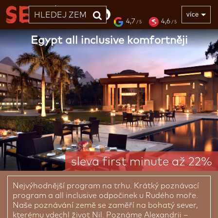
33 LET
více
4,7
4,6
/ 5
/ 5
Egypt all inclusive komfortněji
sleva first minute až 22%
Nejvýhodnější program na trhu. Krátký poznávací
program a all inclusive odpočinek u Rudého moře.
Naše poznávání země se zaměří na bohatý sever,
kterému vdechl život Nil. Poznáme Alexandrii –