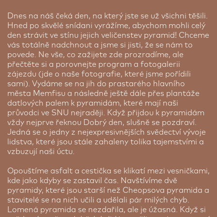
Dnes na náš čeká den, na který jste se už všichni těšili.
Hned po skvělé snídani vyrážíme, abychom mohli celý
den strávit ve stínu jejich veličenstev pyramid! Chceme
vás totálně nadchnout a jsme si jisti, že se nám to
povede. Ne vše, co zažijete zde prozradíme, ale
přečtěte si a porovnejte program a fotogalerii
zájezdu (jde o naše fotografie, které jsme pořídili
sami). Vydáme se na jih do prastarého hlavního
Hilton Hurghada Plaza | 7 nocí
města Memfisu a následně ještě dále přes plantáže
datlových palem k pyramidám, které mají naši
Pokud si chcete odpočinout v Hurghadě v luxusním
průvodci ve SNU nejraději. Když přijdou k pyramidám
prostředí kvalitního hotelu, nabízíme vám
vždy nejprve řeknou Dobrý den, slušně se pozdraví.
možnost upgrade na 5* hotel Hilton Hurghada
Jedná se o jedny z nejexpresivnějších svědectví vývoje
Plaza, který nedávno prošel rozsáhlou renovací.
lidstva, které jsou stále zahaleny tolika tajemstvími a
Resort nabízí stravování all inclusive a můžete si
vzbuzují naši úctu.
dokonce vybrat z několika kvalitních restaurací.
Hotel má také vyhřívaný bazén (který oceníte v
Opouštíme asfalt a cestička se klikatí mezi vesničkami,
zimních nebo jarních měsících), tobogán pro děti
kde jako kdyby se zastavil čas. Navštívíme dvě
a vlastní soukromou pláž s lehátky a plážovým
pyramidy, které jsou starší než Cheopsova pyramida a
barem. V resortu se nachází také noční klub,
stavitelé se na nich učili a udělali pár milých chyb.
obchod se suvenýry, vynikající lázeňské centrum
Lomená pyramida se nezdařila, ale je úžasná. Když si
nabízející masáže a orientální hammam a dobře