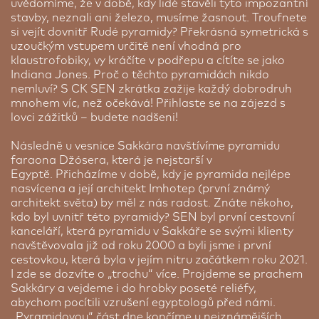
uvědomíme, že v době, kdy lidé stavěli tyto impozantní
vybavená posilovna. Vedle hotelového komplexu
stavby, neznali ani železo, musíme žasnout. Troufnete
se nachází nákupní centrum Hurghada City
si vejít dovnitř Rudé pyramidy? Překrásná symetrická s
Centre se supermarketem a mnoha obchody.
uzoučkým vstupem určitě není vhodná pro
klaustrofobiky, vy kráčíte v podřepu a cítíte se jako
Cena od:
26 364 Kč
Indiana Jones. Proč o těchto pyramidách nikdo
nemluví? S CK SEN zkrátka zažije každý dobrodruh
1/1 Pokoj
mnohem víc, než očekává! Přihlaste se na zájezd s
lovci zážitků – budete nadšeni!
Následně u vesnice Sakkára navštívíme pyramidu
faraona Džósera, která je nejstarší v
Egyptě. Přicházíme v době, kdy je pyramida nejlépe
nasvícena a její architekt Imhotep (první známý
architekt světa) by měl z nás radost. Znáte někoho,
kdo byl uvnitř této pyramidy? SEN byl první cestovní
kanceláří, která pyramidu v Sakkáře se svými klienty
navštěvovala již od roku 2000 a byli jsme i první
cestovkou, která byla v jejím nitru začátkem roku 2021.
I zde se dozvíte o „trochu“ více. Projdeme se prachem
Sakkáry a vejdeme i do hrobky poseté reliéfy,
Příplatek za jednolůžkový pokoj
abychom pocítili vzrušení egyptologů před námi.
„Pyramidovou“ část dne končíme u nejznámějších