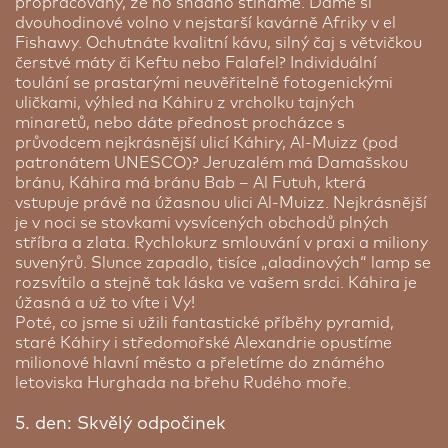
propracovaný, že ho snadno stíháme. Dáme si
dvouhodinové volno v nejstarší kavárně Afriky v el
Fishawy. Ochutnáte kvalitní kávu, silný čaj s větvičkou
čerstvé máty či Keftu nebo Falafel? Individuální
toulání se prastarými neuvěřitelně fotogenickými
uličkami, výhled na Káhiru z vrcholku tajných
minaretů, nebo dáte přednost procházce s
průvodcem nejkrásnější ulicí Káhiry, Al-Muizz (pod
patronátem UNESCO)? Jeruzalém má Damašskou
bránu, Káhira má bránu Bab – Al Futuh, která
vstupuje právě na úžasnou ulici Al-Muizz. Nejkrásnější
je v noci se stovkami vysvícených obchodů plných
stříbra a zlata. Rychlokurz smlouvání v praxi a miliony
suvenýrů. Slunce zapadlo, tisíce „aladinových“ lamp se
rozsvítilo a stejně tak láska ve vašem srdci. Káhira je
úžasná a už to víte i Vy!
Poté, co jsme si užili fantastické příběhy pyramid,
staré Káhiry i středomořské Alexandrie opustíme
milionové hlavní město a přeletíme do známého
letoviska Hurghada na břehu Rudého moře.
5. den: Skvělý odpočinek