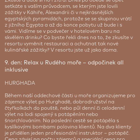
setkáte s vaším průvodcem, se kterým jste lovili
zážitky v Káhiře, Alexandrii či v nejkrásnějších
egyptských pyramidách, protože se se skupinou vrátí
z jižního Egypta a až do konce pobytu už bude i s
vámi. Vidíme se v podvečer v hotelovém baru na
skvělém drinku? Co byste řekli dnes na to, že zkusíte v
resortu vyměnit restauraci a ochutnat tak nové
kulinářské zážitky? V resortu jste už jako doma.
9. den: Relax u Rudého moře – odpočinek all
inklusive
HURGHADA
Během naší oddechové části u moře organizujeme pro
zájemce výlet po Hurghadě, dobrodružství na
čtyřkolkách do pouště, nebo půl denní či celodenní
výlet na lodi spojený s potápěním nebo
šnorchlováním. Na poslední cestě se potápěla s
kyslíkovými bombami polovina klientů. Na dva klienty
je přidělen jeden profesionální instruktor – potápěč.
Cena závisí na počtu zájemců a speciální cena pro