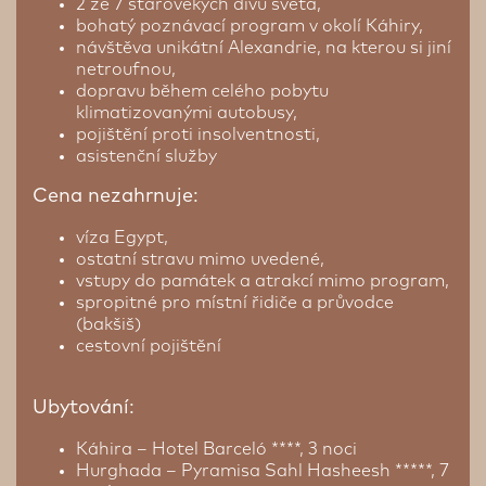
2 ze 7 starověkých divů světa,
bohatý poznávací program v okolí Káhiry,
návštěva unikátní Alexandrie, na kterou si jiní
netroufnou,
dopravu během celého pobytu
klimatizovanými autobusy,
pojištění proti insolventnosti,
asistenční služby
Cena nezahrnuje:
víza Egypt,
ostatní stravu mimo uvedené,
vstupy do památek a atrakcí mimo program,
spropitné pro místní řidiče a průvodce
(bakšiš)
cestovní pojištění
Ubytování:
Káhira – Hotel Barceló ****, 3 noci
Hurghada – Pyramisa Sahl Hasheesh *****, 7