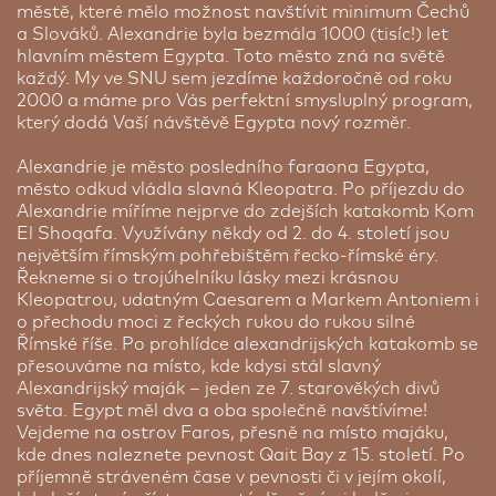
městě, které mělo možnost navštívit minimum Čechů
a Slováků. Alexandrie byla bezmála 1000 (tisíc!) let
hlavním městem Egypta. Toto město zná na světě
každý. My ve SNU sem jezdíme každoročně od roku
2000 a máme pro Vás perfektní smysluplný program,
který dodá Vaší návštěvě Egypta nový rozměr.
Steigenbeger Ras Soma Resort 5* | 7 nocí
Steigenbeger Ras Soma Resort je luxusní a stylový
Alexandrie je město posledního faraona Egypta,
5* resort v Hurghadě, který je známý svou
město odkud vládla slavná Kleopatra. Po příjezdu do
soukromou písečnou pláží a nádherným výhledem
Alexandrie míříme nejprve do zdejších katakomb Kom
na Rudé moře. Nabízí all inclusive program s
El Shoqafa. Využívány někdy od 2. do 4. století jsou
výběrem restaurací, kde si můžete vychutnat
největším římským pohřebištěm řecko-římské éry.
středomořskou, orientální a mezinárodní kuchyni.
Řekneme si o trojúhelníku lásky mezi krásnou
Součástí resortu je vyhřívaný bazén, dětský bazén,
Kleopatrou, udatným Caesarem a Markem Antoniem i
plážový bar a areál vodních sportů. K dispozici je
o přechodu moci z řeckých rukou do rukou silné
také wellness centrum s hammamem, saunami a
Římské říše. Po prohlídce alexandrijských katakomb se
masážemi a moderní posilovna. Každý pokoj je
přesouváme na místo, kde kdysi stál slavný
vybaven 55palcovou TV s plochou obrazovkou,
Alexandrijský maják – jeden ze 7. starověkých divů
trezorem a minibarem. Resort poskytuje luxusní
světa. Egypt měl dva a oba společně navštívíme!
prostředí pro relaxaci a sportovní aktivity, jako je
Vejdeme na ostrov Faros, přesně na místo majáku,
potápění , šnorchlování, plážový volejbal, pilates,
kde dnes naleznete pevnost Qait Bay z 15. století. Po
zumba, jóga a mnoho dalších aktivit v blízkosti
příjemně stráveném čase v pevnosti či v jejím okolí,