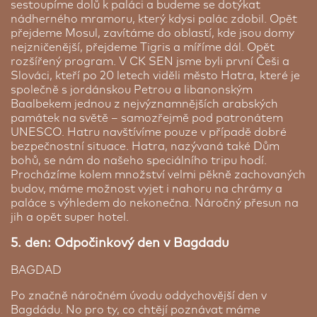
sestoupíme dolů k paláci a budeme se dotýkat
nádherného mramoru, který kdysi palác zdobil. Opět
přejdeme Mosul, zavítáme do oblastí, kde jsou domy
nejzničenější, přejdeme Tigris a míříme dál. Opět
rozšířený program. V CK SEN jsme byli první Češi a
Slováci, kteří po 20 letech viděli město Hatra, které je
společně s jordánskou Petrou a libanonským
Baalbekem jednou z nejvýznamnějších arabských
památek na světě – samozřejmě pod patronátem
UNESCO. Hatru navštívíme pouze v případě dobré
bezpečnostní situace. Hatra, nazývaná také Dům
bohů, se nám do našeho speciálního tripu hodí.
Procházíme kolem množství velmi pěkně zachovaných
budov, máme možnost vyjet i nahoru na chrámy a
paláce s výhledem do nekonečna. Náročný přesun na
jih a opět super hotel.
5. den: Odpočinkový den v Bagdadu
BAGDAD
Po značně náročném úvodu oddychovější den v
Bagdádu. No pro ty, co chtějí poznávat máme