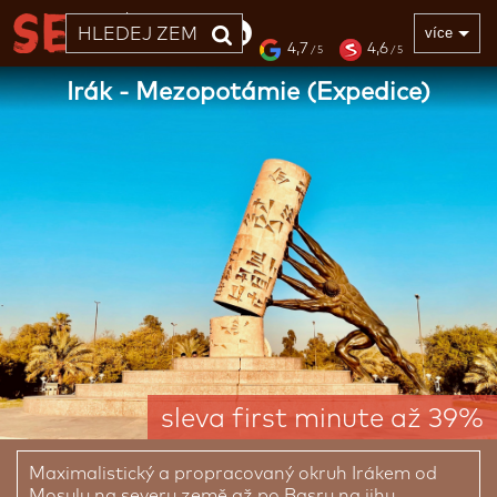
33 LET
více
4,7
4,6
/ 5
/ 5
Irák - Mezopotámie (Expedice)
sleva first minute až 39%
Maximalistický a propracovaný okruh Irákem od
Mosulu na severu země až po Basru na jihu.