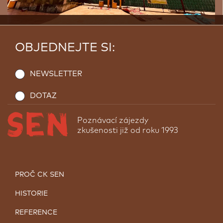
OBJEDNEJTE SI:
NEWSLETTER
DOTAZ
Poznávací zájezdy
zkušenosti již od roku 1993
PROČ CK SEN
Den v Bagdádu
HISTORIE
Bagdád
Do Bagdádu jsem přijel se skupinou a hned ráno
REFERENCE
jsme zamířili do centra k řece Tigris. Když jsme