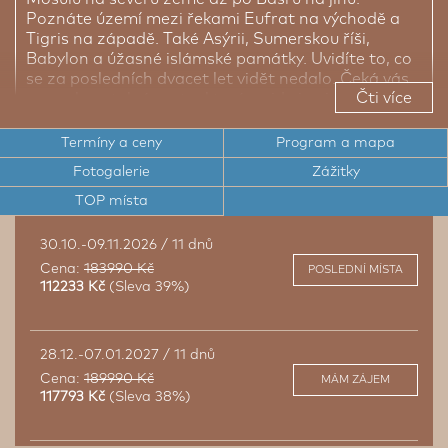
Poznáte území mezi řekami Eufrat na východě a
Tigris na západě. Také Asýrii, Sumerskou říši,
Babylon a úžasné islámské památky. Uvidíte to, co
se za posledních dvacet let vidět nedalo. Čeká vás
Čti více
neopakovatelná cesta, která se jde jen jednou za
život: Irák se otevírá turismu a je třeba to využít.
Termíny a ceny
Program a mapa
Fotogalerie
Zážitky
První v České republice a na Slovensku
TOP místa
Nejrozsáhlejší poznávací program
Více zážitků = větší pochopení
30.10.-09.11.2026 / 11 dnů
Lepší služby – hotely, restaurace, průvodci
Cena:
183990 Kč
POSLEDNÍ MÍSTA
112233 Kč
(Sleva 39%)
28.12.-07.01.2027 / 11 dnů
Cena:
189990 Kč
MÁM ZÁJEM
117793 Kč
(Sleva 38%)