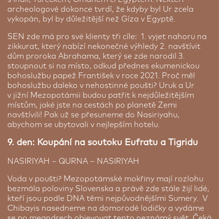
archeologové dokonce tvrdí, že kdyby byl Ur zcela
vykopán, byl by důležitější než Gíza v Egyptě.
SEN zde má pro své klienty tři cíle: 1. vyjet nahoru na
zikkurat, který nabízí nekonečné výhledy 2. navštívit
dům proroka Abrahama, který se zde narodil 3.
stoupnout si na místo, odkud přednes ekumenickou
bohoslužbu papež František v roce 2021. Proč měl
bohoslužbu daleko v nehostinné poušti? Uruk a Ur
v jižní Mezopotámii budou patřit k nejdůležitějším
místům, jaké jste na cestách po planetě Zemi
navštívili! Pak už se přesuneme do Nasiriyahu,
abychom se ubytovali v nejlepším hotelu.
9. den: Koupání na soutoku Eufratu a Tigridu
NASIRIYAH – QURNA – NASIRIYAH
Voda v poušti? Mezopotámské mokřiny mají rozlohu
bezmála poloviny Slovenska a právě zde stále žijí lidé,
kteří jsou podle DNA těmi nejpůvodnějšími Sumery. V
Chibayis nasedneme na domorodé lodičky a vydáme
se po meandrech objevovat tento neznámý svět. Čeká