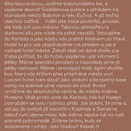
Ištarskou bránou, uvidíme babylonského lva, a
vejdeme dovnitř Saddámova paláce s výhledem na
starobylé město Babylon a řeku Eufrat. A až teď to
všechno začíná ... Viděli jste tisíce poutníků, procesí,
ale tady jich jsou miliony. Takovou atmosféru a
duchovní sílu jste nikde na světě nezažili. Vstoupíme
do Karbaly a jako kdyby nás praštili kladivem po hlavě.
Hotel tu pro vás objednáváme rok předem a jde o
nejlepší hotel města. Záleží však od dané chvíle a je
třeba počítat, že do hotelu půjdeme i pár kilometrů
pěšky. Máme speciální povolení a naposledy jsme jít
pěšky nemuseli. Máme i pronajatý malý agilní shuttle
bus, který nás křížem přes přeplněné město vozí.
Luxusní hotel nám slouží jako stabilní a bezpečný base
camp na dobrodružné výpady do okolí. Ihned
vyrážíme do absolutního centra, do mešity imáma
Husejna. Však proto jsme do Karbaly, kde byl Husejn
zavražděn se svou rodinou, přišli. Jak dobře, že jsme si
vstupy do svatyň již nacvičili v Kadimije a Samarre,
neboť nyní jdeme místy, kde vidíme nejvíce lidí na naší
planetě pohromadě. Známe bránu, kudy se
dostaneme rychleji. Jste hladoví? Kebab či