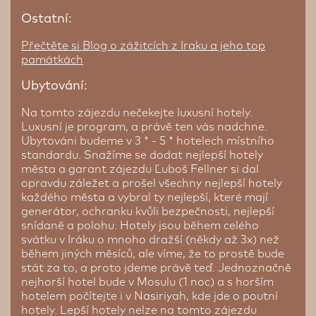
Ostatní:
Přečtěte si Blog o zážitcích z Iraku a jeho top
památkách
Ubytování:
Na tomto zájezdu nečekejte luxusní hotely.
Luxusní je program, a právě ten vás nadchne.
Ubytováni budeme v 3 * - 5 * hotelech místního
standardu. Snažíme se dodat nejlepší hotely
města a garant zájezdu Ľuboš Fellner si dal
opravdu záležet a prošel všechny nejlepší hotely
každého města a vybral ty nejlepší, které mají
generátor, ochranku kvůli bezpečnosti, nejlepší
snídaně a polohu. Hotely jsou během celého
svátku v Iráku o mnoho dražší (někdy až 3x) než
během jiných měsíců, ale víme, že to prostě bude
stát za to, a proto jdeme právě teď. Jednoznačně
nejhorší hotel bude v Mosulu (1 noc) a s horším
hotelem počítejte i v Nasiriyah, kde jde o poutní
hotely. Lepší hotely nelze na tomto zájezdu