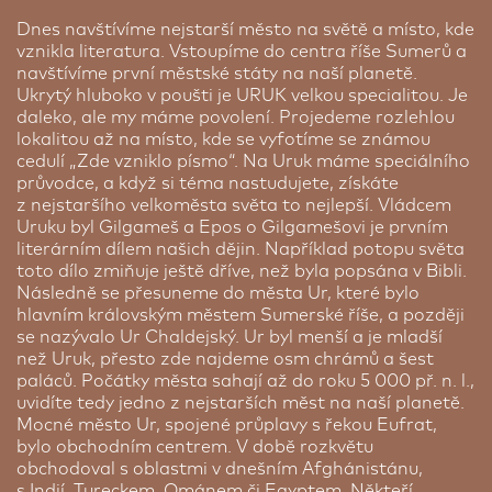
Dnes navštívíme nejstarší město na světě a místo, kde
vznikla literatura. Vstoupíme do centra říše Sumerů a
navštívíme první městské státy na naší planetě.
Ukrytý hluboko v poušti je URUK velkou specialitou. Je
daleko, ale my máme povolení. Projedeme rozlehlou
lokalitou až na místo, kde se vyfotíme se známou
cedulí „Zde vzniklo písmo“. Na Uruk máme speciálního
průvodce, a když si téma nastudujete, získáte
z nejstaršího velkoměsta světa to nejlepší. Vládcem
Uruku byl Gilgameš a Epos o Gilgamešovi je prvním
literárním dílem našich dějin. Například potopu světa
toto dílo zmiňuje ještě dříve, než byla popsána v Bibli.
Následně se přesuneme do města Ur, které bylo
hlavním královským městem Sumerské říše, a později
se nazývalo Ur Chaldejský. Ur byl menší a je mladší
než Uruk, přesto zde najdeme osm chrámů a šest
paláců. Počátky města sahají až do roku 5 000 př. n. l.,
uvidíte tedy jedno z nejstarších měst na naší planetě.
Mocné město Ur, spojené průplavy s řekou Eufrat,
bylo obchodním centrem. V době rozkvětu
obchodoval s oblastmi v dnešním Afghánistánu,
s Indií, Tureckem, Ománem či Egyptem. Někteří