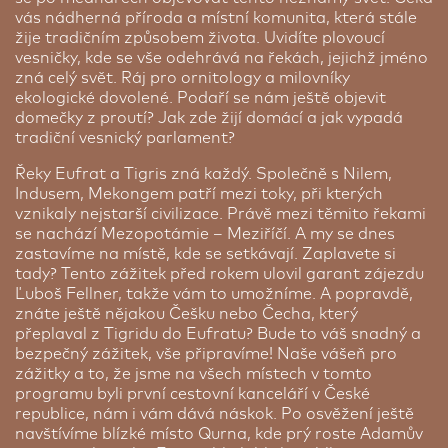
vás nádherná příroda a místní komunita, která stále
žije tradičním způsobem života. Uvidíte plovoucí
vesničky, kde se vše odehrává na řekách, jejichž jméno
zná celý svět. Ráj pro ornitology a milovníky
ekologické dovolené. Podaří se nám ještě objevit
domečky z proutí? Jak zde žijí domácí a jak vypadá
tradiční vesnický parlament?
Řeky Eufrat a Tigris zná každý. Společně s Nilem,
Indusem, Mekongem patří mezi toky, při kterých
vznikaly nejstarší civilizace. Právě mezi těmito řekami
se nachází Mezopotámie – Meziříčí. A my se dnes
zastavíme na místě, kde se setkávají. Zaplavete si
tady? Tento zážitek před rokem ulovil garant zájezdu
Ľuboš Fellner, takže vám to umožníme. A popravdě,
znáte ještě nějakou Češku nebo Čecha, který
přeplaval z Tigridu do Eufratu? Bude to váš snadný a
bezpečný zážitek, vše připravíme! Naše vášeň pro
zážitky a to, že jsme na všech místech v tomto
programu byli první cestovní kanceláří v České
republice, nám i vám dává náskok. Po osvěžení ještě
navštívíme blízké místo Qurna, kde prý roste Adamův