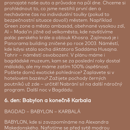
pronajaté naše auto a průvodce na půl dne. Chceme si
prohlédnout to, co jsme nestihli první den a
necháváme čas na individuální toulky (pokud to
bezpečnostní situace dovolí) městem. Například
Green zone a město ambasád, obehnané vysokou zdí,
Al – Mada’in jižně od velkoměsta, kde navštívíme
palác perského krále a oblouk Khosra. Zajímavá je i
Panorama building zničené po roce 2003. Náměstí,
kde kdysi stála socha diktátora Saddáma Husajna.
Tahrir – náměstí osvobození. V plánu máme i
bagdádské muzeum, kam se za poslední roky dostal
málokdo, ale my máme zatím 100% úspěšnost.
Pošlete domů exotické pohlednice? Zaplavete si v
hotelovém bazénu? Zažijete pochody černých
poutníků už zde – určitě! Nabrání sil na další náročný
program. Další noc v Bagdádu.
6. den: Babylon a konečně Karbala
BAGDAD – BABYLON – KARBALÁ
BABYLON, kde si zavzpomínáme na Alexandra
Makedonského. Nafotíme se před sytě modrou