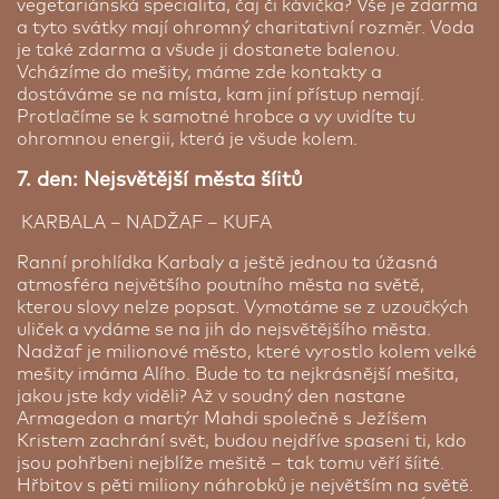
vegetariánská specialita, čaj či kávička? Vše je zdarma
a tyto svátky mají ohromný charitativní rozměr. Voda
je také zdarma a všude ji dostanete balenou.
Vcházíme do mešity, máme zde kontakty a
dostáváme se na místa, kam jiní přístup nemají.
Protlačíme se k samotné hrobce a vy uvidíte tu
ohromnou energii, která je všude kolem.
7. den: Nejsvětější města šíitů
KARBALA – NADŽAF – KUFA
Ranní prohlídka Karbaly a ještě jednou ta úžasná
atmosféra největšího poutního města na světě,
kterou slovy nelze popsat. Vymotáme se z uzoučkých
uliček a vydáme se na jih do nejsvětějšího města.
Nadžaf je milionové město, které vyrostlo kolem velké
mešity imáma Alího. Bude to ta nejkrásnější mešita,
jakou jste kdy viděli? Až v soudný den nastane
Armagedon a martýr Mahdi společně s Ježíšem
Kristem zachrání svět, budou nejdříve spaseni ti, kdo
jsou pohřbeni nejblíže mešitě – tak tomu věří šíité.
Hřbitov s pěti miliony náhrobků je největším na světě.