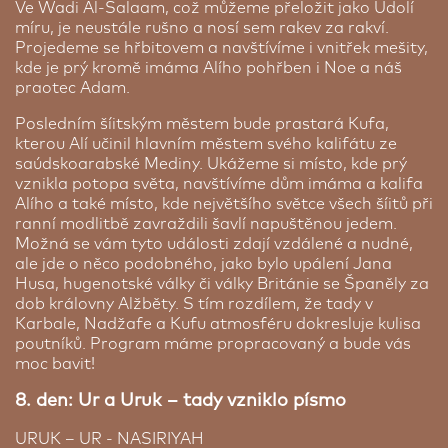
Ve Wadi Al-Salaam, což můžeme přeložit jako Údolí
míru, je neustále rušno a nosí sem rakev za rakví.
Projedeme se hřbitovem a navštívíme i vnitřek mešity,
kde je prý kromě imáma Alího pohřben i Noe a náš
praotec Adam.
Posledním šíitským městem bude prastará Kufa,
kterou Alí učinil hlavním městem svého kalifátu ze
saúdskoarabské Mediny. Ukážeme si místo, kde prý
vznikla potopa světa, navštívíme dům imáma a kalifa
Alího a také místo, kde největšího světce všech šíitů při
ranní modlitbě zavraždili šavlí napuštěnou jedem.
Možná se vám tyto události zdají vzdálené a nudné,
ale jde o něco podobného, jako bylo upálení Jana
Husa, hugenotské války či války Británie se Španěly za
dob královny Alžběty. S tím rozdílem, že tady v
Karbale, Nadžafe a Kufu atmosféru dokresluje kulisa
poutníků. Program máme propracovaný a bude vás
moc bavit!
8. den: Ur a Uruk – tady vzniklo písmo
URUK – UR - NASIRIYAH