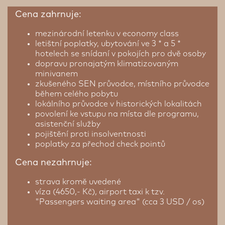
Cena zahrnuje:
mezinárodní letenku v economy class
letištní poplatky, ubytování ve 3 * a 5 *
hotelech se snídaní v pokojích pro dvě osoby
dopravu pronajatým klimatizovaným
minivanem
zkušeného SEN průvodce, místního průvodce
během celého pobytu
lokálního průvodce v historických lokalitách
povolení ke vstupu na místa dle programu,
asistenční služby
pojištění proti insolventnosti
poplatky za přechod check pointů
Cena nezahrnuje:
strava kromě uvedené
víza (4650,- Kč), airport taxi k tzv.
"Passengers waiting area" (cca 3 USD / os)