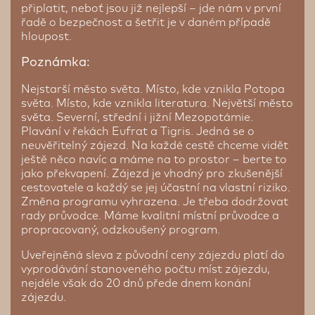
připlatit, neboť jsou již nejlepší – jde nám v první
řadě o bezpečnost a šetřit je v daném případě
hloupost.
Poznámka:
Nejstarší město světa. Místo, kde vznikla Potopa
světa. Místo, kde vznikla literatura. Největší město
světa. Severní, střední i jižní Mezopotámie.
Plavání v řekách Eufrat a Tigris. Jedná se o
neuvěřitelný zájezd. Na každé cestě chceme vidět
ještě něco navíc a máme na to prostor – berte to
jako překvapení. Zájezd je vhodný pro zkušenější
cestovatele a každý se jej účastní na vlastní riziko.
Změna programu vyhrazena. Je třeba dodržovat
rady průvodce. Máme kvalitní místní průvodce a
propracovaný, odzkoušený program.
Uveřejněná sleva z původní ceny zájezdu platí do
vyprodávání stanoveného počtu míst zájezdu,
nejdéle však do 20 dnů přede dnem konání
zájezdu.