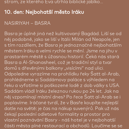
strom, ze kterého Eva utrhla biblické jablko…
10. den: Nejbohatší město Iráku
NASIRIYAH – BASRA
Basra je úplně jiná než kultivovaný Bagdád. Liší se od
něj podobně, jako se liší v Itálii Milán od Neapole, jen
s tím rozdílem, že Basra je jednoznačně nejbohatším
městem Iráku a velmi rychle se mění. Jsme na jihu v
prastarém městě s úžasnou historií. Čeká nás stará
Basra a Al-Shanasheel, což je tradiční styl a tvar
domů s dřevěnými balkony „visícími“ nad ulici.
Odpoledne vyrazíme na prohlídku řeky Šatt al-Arab,
prohlédneme si Saddámovy paláce s výhledem na
řeku a vyfotíme si poškozené lodě z dob války s USA.
Saddám vládl Iráku železnou rukou po 24 let. Jak na
něj vzpomínají místní dnes? Po řece Šatt al-Arab se i
poplavíme. Iráčané tvrdí, že v Basře koupíte nejlepší
datle na světě: je čas na nákup suvenýrů. Pak už nás
čekají poslední odletové formality a prostor pro
vlastní poznávání Basry - náš hotel je v nejbohatší
části města plné restaurací a obchodů. Loučíme se se