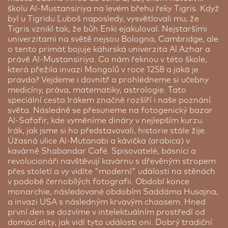
doubytovanou osobou. Pokud druhá osoba na
školu Al-Mustansiriya na levém břehu řeky Tigris. Když
zájezd nepocestuje, bude v rámci doplatku nutné
byl u Tigridu Ľuboš naposledy, vysvětlovali mu, že
uhradit příplatek za 1/1 pokoj.
Tigris vznikl tak, že bůh Enki ejakuloval. Nejstaršími
univerzitami na světě nejsou Bologna, Cambridge, ale
Cena od:
18 980 Kč
o tento primát bojuje káhirská univerzita Al Azhar a
právě Al-Mustansiriya. Co nám řeknou v této škole,
Parkování
která přežila invazi Mongolů v roce 1258 a jaká je
pravda? Vejdeme i dovnitř a prohlédneme si učebny
medicíny, práva, matematiky, astrologie. Tato
speciální cesta Irákem značně rozšíří i naše poznání
světa. Následně se přesuneme na fotogenický bazar
Al-Safafir, kde vyměníme dináry v nejlepším kurzu.
Irák, jak jsme si ho představovali, historie stále žije.
Úžasná ulice Al-Mutanabi a kávička (arabica) v
kavárně Shabandar Café. Spisovatelé, básníci a
revolucionáři navštěvují kavárnu s dřevěným stropem
přes století a vy vidíte "moderní" události na stěnách
v podobě černobílých fotografii. Období konce
monarchie, následované obdobím Saddáma Husajna,
a invazi USA s následným krvavým chaosem. Hned
první den se dozvíme v intelektuálním prostředí od
GO Parking
domácí elity, jak vidí tyto události oni. Dobrý tradiční