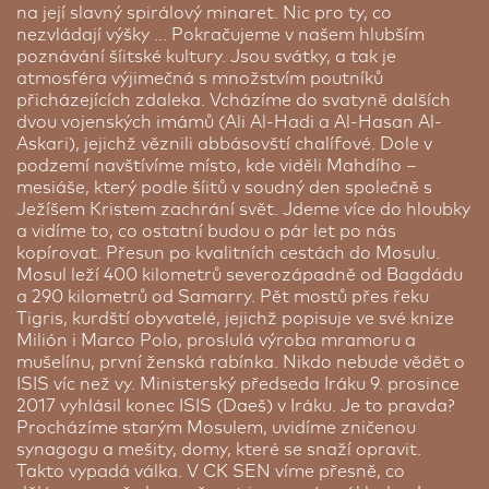
na její slavný spirálový minaret. Nic pro ty, co
nezvládají výšky ... Pokračujeme v našem hlubším
poznávání šíitské kultury. Jsou svátky, a tak je
atmosféra výjimečná s množstvím poutníků
přicházejících zdaleka. Vcházíme do svatyně dalších
dvou vojenských imámů (Ali Al-Hadi a Al-Hasan Al-
Askari), jejichž věznili abbásovští chalífové. Dole v
podzemí navštívíme místo, kde viděli Mahdího –
mesiáše, který podle šíitů v soudný den společně s
Ježíšem Kristem zachrání svět. Jdeme více do hloubky
a vidíme to, co ostatní budou o pár let po nás
kopírovat. Přesun po kvalitních cestách do Mosulu.
Mosul leží 400 kilometrů severozápadně od Bagdádu
a 290 kilometrů od Samarry. Pět mostů přes řeku
Tigris, kurdští obyvatelé, jejichž popisuje ve své knize
Milión i Marco Polo, proslulá výroba mramoru a
mušelínu, první ženská rabínka. Nikdo nebude vědět o
ISIS víc než vy. Ministerský předseda Iráku 9. prosince
2017 vyhlásil konec ISIS (Daeš) v Iráku. Je to pravda?
Procházíme starým Mosulem, uvidíme zničenou
synagogu a mešity, domy, které se snaží opravit.
Takto vypadá válka. V CK SEN víme přesně, co