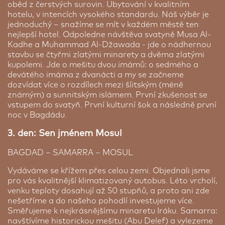
Využijte zvýhodněné parkování v nedaleké
oběd z čerstvých surovin. Ubytování v kvalitním
blízkosti pražského letiště. Použijte následující
hotelu, v intencích vysokého standardu. Náš výběr je
odkaz
https://www.goparking.cz/rezervace/?
jednoduchý – snažíme se mít v každém městě ten
promo=SEN830
s kódem
SEN830
a zajistěte si
nejlepší hotel. Odpoledne návštěva svatyně Musa Al-
výhodné parkování po dobu, kterou budete trávit
Kadhe a Muhammad Al-Džawada - jde o nádhernou
na zájezdu. Cena parkování závisí na délce vašeho
stavbu se čtyřmi zlatými minarety a dvěma zlatými
pobytu. Veškeré podrobnosti a aktuální sazby
kupolemi. Jde o mešitu dvou imámů: o sedmého a
najdete na partnerských stránkách. O vaše auto
devátého imáma z dvanácti a my se začneme
bude postaráno, zatímco vy si užijete svou cestu
dozvídat více o rozdílech mezi šíitským (méně
bez starostí.
známým) a sunnitským islámem. První zkušenost se
vstupem do svatyň. První kulturní šok a následně první
Cena dle délky parkování
noc v Bagdádu.
3. den: Sen jménem Mosul
BAGDAD – SAMARRA – MOSUL
Vydáváme se křížem přes celou zemi. Objednali jsme
pro vás kvalitnější klimatizovaný autobus. Léto vrcholí,
venku teploty dosahují až 50 stupňů, a proto ani zde
nešetříme a do našeho pohodlí investujeme více.
Směřujeme k nejkrásnějšímu minaretu Iráku. Samarra:
navštívíme historickou mešitu (Abu Delef) a vylezeme