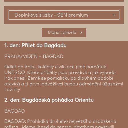
Doplňkové služby - SEN premium
1/1 Pokoj
Mapa zájezdu
1. den: Přílet do Bagdadu
PRAHA/VÍDEŇ – BAGDAD
Odlet do Iráku, kolébky civilizace plné památek
UNESCO. Které příběhy jsou pravdivé a jak vypadá
Irák dnes? Země se pomaličku po dlouhém období
otevírá a ti první odvážlivci budou odměněni úžasnými
zážitky.
2. den: Bagdádská pohádka Orientu
Příplatek za jednolůžkový pokoj
BAGDAD
Pokud se přihlásíte na zájezd s žádostí na
doubytování - tato služba není garantovaná. CK
BAGDAD: Prohlídka druhého největšího arabského
SEN nemůže ručit za absolvování zájezdu
města. Jdeme ihned do centra, abychom navštívili