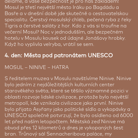
děláme, a vaše bezpečnost je pro nás základem!
Mosul je třetí největší město Iráku po Bagdádu a
Basře a v dnešní době jde skutečně o cestovatelskou
specialitu. Čerstvý mosulský chléb, pečená ryba z řeky
Tigris a čerstvé saláty z hor. Kdo z vás si troufne na
večerní Mosul? Noc v jednodušším, ale bezpečném
hotelu v Mosulu kousek od údajné Jonášovy hrobky.
Když ho vyplivla velryba, vrátil se sem.
4. den: Města pod patronátem UNESCO
MOSUL – NINIVE – HATRA
S ředitelem muzea v Mosulu navštívíme Ninive. Ninive
bylo jedním z nejdůležitějších kulturních center
starověkého světa, které se těšilo významné pozici v
oblasti rozvoje lidské civilizace, protože bylo největší
metropolí, kde vznikala civilizace jako první. Ninive
bylo přijato Asyřany jako politické sídlo a vykopávky a
UNESCO společně potvrzují, že bylo osídleno od 6000
let před naším letopočtem. Městská zeď Ninive má
obvod přes 12 kilometrů a dnes je vykopaných šest
bran. Trůnový sál Sennacheribova paláce, my