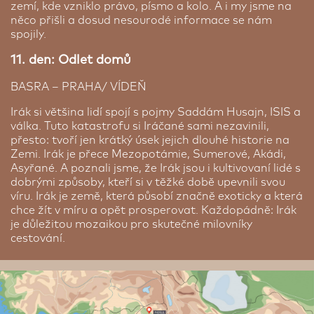
zemí, kde vzniklo právo, písmo a kolo. A i my jsme na
něco přišli a dosud nesourodé informace se nám
spojily.
11. den: Odlet domů
BASRA – PRAHA/ VÍDEŇ
Irák si většina lidí spojí s pojmy Saddám Husajn, ISIS a
válka. Tuto katastrofu si Iráčané sami nezavinili,
přesto: tvoří jen krátký úsek jejich dlouhé historie na
Zemi. Irák je přece Mezopotámie, Sumerové, Akádi,
Asyřané. A poznali jsme, že Irák jsou i kultivovaní lidé s
dobrými způsoby, kteří si v těžké době upevnili svou
víru. Irák je země, která působí značně exoticky a která
chce žít v míru a opět prosperovat. Každopádně: Irák
je důležitou mozaikou pro skutečné milovníky
cestování.