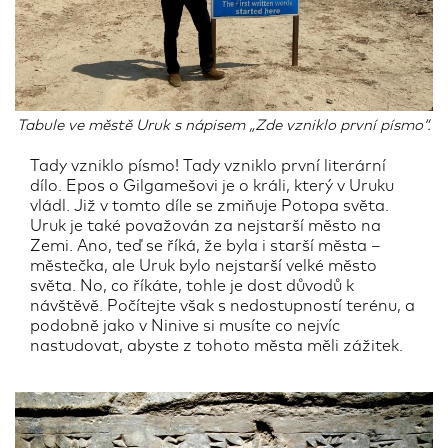
Tabule ve městě Uruk s nápisem „Zde vzniklo první písmo“.
Tady vzniklo písmo! Tady vzniklo první literární
dílo. Epos o Gilgamešovi je o králi, který v Uruku
vládl. Již v tomto díle se zmiňuje Potopa světa.
Uruk je také považován za nejstarší město na
Zemi. Ano, teď se říká, že byla i starší města –
městečka, ale Uruk bylo nejstarší velké město
světa. No, co říkáte, tohle je dost důvodů k
návštěvě. Počítejte však s nedostupností terénu, a
podobně jako v Ninive si musíte co nejvíc
nastudovat, abyste z tohoto města měli zážitek.