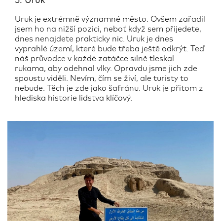
5. Uruk
Uruk je extrémně významné město. Ovšem zařadil
jsem ho na nižší pozici, neboť když sem přijedete,
dnes nenajdete prakticky nic. Uruk je dnes
vyprahlé území, které bude třeba ještě odkrýt. Teď
náš průvodce v každé zatáčce silně tleskal
rukama, aby odehnal vlky. Opravdu jsme jich zde
spoustu viděli. Nevím, čím se živí, ale turisty to
nebude. Těch je zde jako šafránu. Uruk je přitom z
hlediska historie lidstva klíčový.