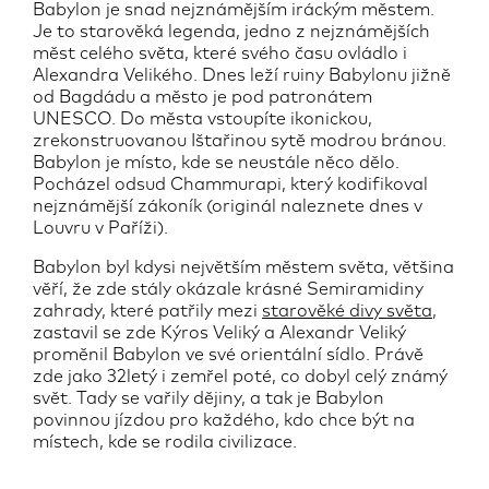
Babylon je snad nejznámějším iráckým městem.
Je to starověká legenda, jedno z nejznámějších
měst celého světa, které svého času ovládlo i
Alexandra Velikého. Dnes leží ruiny Babylonu jižně
od Bagdádu a město je pod patronátem
UNESCO. Do města vstoupíte ikonickou,
zrekonstruovanou Ištařinou sytě modrou bránou.
Babylon je místo, kde se neustále něco dělo.
Pocházel odsud Chammurapi, který kodifikoval
nejznámější zákoník (originál naleznete dnes v
Louvru v Paříži).
Babylon byl kdysi největším městem světa, většina
věří, že zde stály okázale krásné Semiramidiny
zahrady, které patřily mezi
starověké divy světa
,
zastavil se zde Kýros Veliký a Alexandr Veliký
Zajímá vás dovolená 2026 jen za Chytrou
proměnil Babylon ve své orientální sídlo. Právě
zálohu 10 000 Kč?
zde jako 32letý i zemřel poté, co dobyl celý známý
svět. Tady se vařily dějiny, a tak je Babylon
Více informací
ZDE
povinnou jízdou pro každého, kdo chce být na
místech, kde se rodila civilizace.