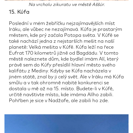
Na vrcholu zikuratu ve městě Aššúr.
15. Kúfa
Poslední v mém žebříčku nejzajímavějších míst
Iráku, ale vůbec ne nezajímavá. Kúfa je prastarým
městem, kde prý začala Potopa světa. V Kúfě se
také nachází jedna z nejstarších mešit na naší
planetě: Velká mešita v Kúfě. Kúfa leží na řece
Eufrat 170 kilometrů jižně od Bagdádu. V tomto
městě naleznete dům, kde bydlel imám Alí, který
právě sem do Kúfy přesídlil hlavní město svého
kalifátu z Mediny. Kdyby se Kúfa nacházela v
jiném státě, znal by ji celý svět. Ale v Iráku má Kúfa
smůlu a v tak ohromně nabité konkurenci se
dostala u mě až na 15. místo. Budete-li v Kúfě,
určitě navštivte místo, kde imáma Alího zabili.
Pohřben je sice v Nadžafe, ale zabili ho zde.