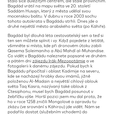
stalo sice důležitým centrem, ale stále provinčním.
Bagdád vrátil na mapu světa ve 20. století
Saddám Husajn, který z města udělal svou
mocenskou baštu. V dubnu v roce 2003 sochu
tohoto autokrata v Bagdádu strhli. Dnes jde o
druhé největší město arabského světa (po Káhiře).
Bagdád byl dlouhá léta cestovatelský sen a teď si
ten sen můžete splnit i vy. Když pojedete z letiště,
všimněte si místa, kde při dronovém útoku zabili
Qasema Soleimaniho a Abú Mahdí al-Muhandise.
Co vidět v Bagdádu naleznete popsané ve druhém
a pátém dni
zájezdu Irák-Mezopotámie
a ve
fotogalerii k danému zájezdu. Pokud bych k
Bagdádu připočítal i oblast Kadimije na severu,
kde se nacházejí hrobky dvou imámů, jižně
položenou Al-Madain a největší cihlový oblouk
světa Taq Kasra, nazývaný také oblouk z
Ctesiphonu, musel bych Bagdád posunout v
žebříčku výše. Horší pozici jsem mu dal proto, že
ho v roce 1258 zničili Mongolové a opravdu tu
zkázu (ve srovnání s Káhirou) jde vidět. Nám se
podařilo dostat (služebním vchodem) do