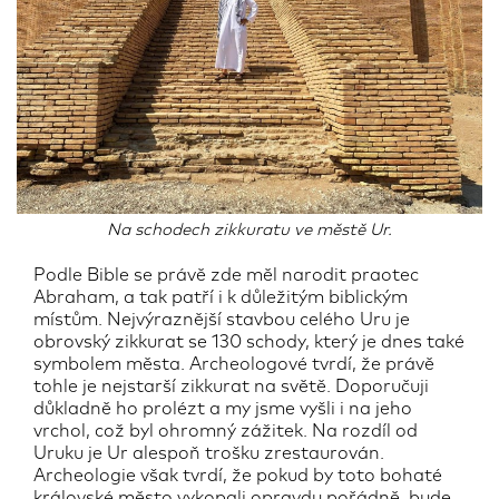
Na schodech zikkuratu ve městě Ur.
Podle Bible se právě zde měl narodit praotec
Abraham, a tak patří i k důležitým biblickým
místům. Nejvýraznější stavbou celého Uru je
obrovský zikkurat se 130 schody, který je dnes také
symbolem města. Archeologové tvrdí, že právě
tohle je nejstarší zikkurat na světě. Doporučuji
důkladně ho prolézt a my jsme vyšli i na jeho
vrchol, což byl ohromný zážitek. Na rozdíl od
Uruku je Ur alespoň trošku zrestaurován.
Archeologie však tvrdí, že pokud by toto bohaté
královské město vykopali opravdu pořádně, bude