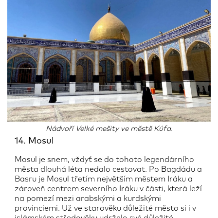
Nádvoří Velké mešity ve městě Kúfa.
14. Mosul
Mosul je snem, vždyť se do tohoto legendárního
města dlouhá léta nedalo cestovat. Po Bagdádu a
Basru je Mosul třetím největším městem Iráku a
zároveň centrem severního Iráku v části, která leží
na pomezí mezi arabskými a kurdskými
provinciemi. Už ve starověku důležité město si i v