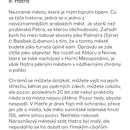
6. Hatra
Neznámé město, které je mým tajným tipem. Co
se týče historie, jedná se o jedno z
nejvýznamnějších arabských měst. Je starší než
jordánská Petra, se kterou obchodovalo. Zařadil
bych ho mezi takové skvosty jako Palmýra (Sýrie)
či Baalbek (Libanon) s tím, že v tomto městě
budete jako turista úplně sám. Opravdu se zde
cítíte jako objevitel. Na rozdíl od Aššúru a Ninive,
které se také nacházejí v Horní Mezopotámii, je
však Hatra pěkným městem s nádhernými chrámy
a paláci.
Chrámů se můžete dotýkat, můžete vyjít na jejich
střechu, běhat po opěrných zdech, můžete cokoliv,
ale pozor, posledních 20 let zde nebyl prakticky
nikdo a ta místa nejsou jištěna. Pozor tedy, abyste
nespadli. V Hatře je dnes fajn mít ochranku, přece
jen jde o místa, kde mělo sunnitské islámské hnutí
ISIL velmi silnou pozici. Netřeba riskovat.
Nárazníkový městský stát Hatra byl malý, ale
nepodařilo se ho dobýt ani římským císařům