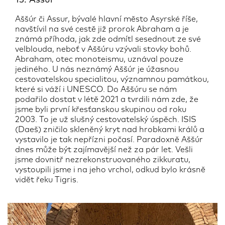
Aššúr či Assur, bývalé hlavní město Asyrské říše,
navštívil na své cestě již prorok Abraham a je
známá příhoda, jak zde odmítl sesednout ze své
velblouda, neboť v Aššúru vzývali stovky bohů.
Abraham, otec monoteismu, uznával pouze
jediného. U nás neznámý Aššúr je úžasnou
cestovatelskou specialitou, významnou památkou,
které si váží i UNESCO. Do Aššúru se nám
podařilo dostat v létě 2021 a tvrdili nám zde, že
jsme byli první křesťanskou skupinou od roku
2003. To je už slušný cestovatelský úspěch. ISIS
(Daeš) zničilo skleněný kryt nad hrobkami králů a
vystavilo je tak nepřízni počasí. Paradoxně Aššúr
dnes může být zajímavější než za pár let. Vešli
jsme dovnitř nezrekonstruovaného zikkuratu,
vystoupili jsme i na jeho vrchol, odkud bylo krásně
vidět řeku Tigris.