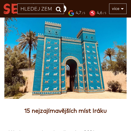
33 LET
více
4,7
4,6
/ 5
/ 5
15 nejzajímavějších míst Iráku