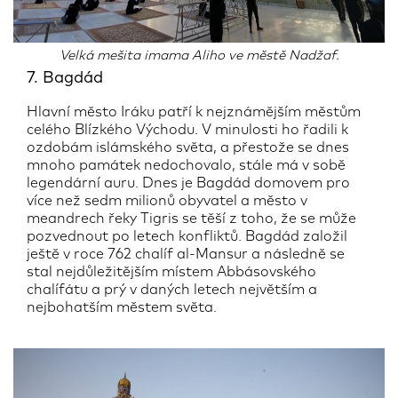
Velká mešita imama Aliho ve městě Nadžaf.
7. Bagdád
Hlavní město Iráku patří k nejznámějším městům
celého Blízkého Východu. V minulosti ho řadili k
ozdobám islámského světa, a přestože se dnes
mnoho památek nedochovalo, stále má v sobě
legendární auru. Dnes je Bagdád domovem pro
více než sedm milionů obyvatel a město v
meandrech řeky Tigris se těší z toho, že se může
pozvednout po letech konfliktů. Bagdád založil
ještě v roce 762 chalíf al-Mansur a následně se
stal nejdůležitějším místem Abbásovského
chalífátu a prý v daných letech největším a
nejbohatším městem světa.