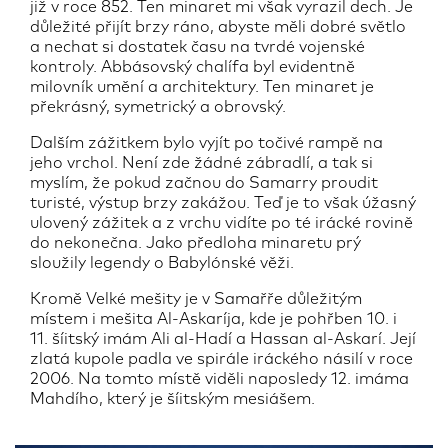
již v roce 852. Ten minaret mi však vyrazil dech. Je
důležité přijít brzy ráno, abyste měli dobré světlo
a nechat si dostatek času na tvrdé vojenské
kontroly. Abbásovský chalífa byl evidentně
milovník umění a architektury. Ten minaret je
překrásný, symetrický a obrovský.
Dalším zážitkem bylo vyjít po točivé rampě na
jeho vrchol. Není zde žádné zábradlí, a tak si
myslím, že pokud začnou do Samarry proudit
turisté, výstup brzy zakážou. Teď je to však úžasný
ulovený zážitek a z vrchu vidíte po té irácké rovině
do nekonečna. Jako předloha minaretu prý
sloužily legendy o Babylónské věži.
Kromě Velké mešity je v Samařře důležitým
místem i mešita Al-Askaríja, kde je pohřben 10. i
11. šíitský imám Ali al-Hadí a Hassan al-Askarí. Její
zlatá kupole padla ve spirále iráckého násilí v roce
2006. Na tomto místě viděli naposledy 12. imáma
Mahdího, který je šíitským mesiášem.