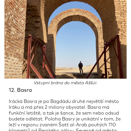
Vstupní brána do města Aššúr.
12. Basra
Irácká Basra je po Bagdádu druhé největší město
Iráku a má přes 2 miliony obyvatel. Basra má
funkční letiště, a tak je šance, že sem nebo odsud
budete odlétat. Poloha Basry je unikátní v tom, že
leží v regionu zvaném Šatt al-Arab pouhých 110
kilometrů od Perského zálivu. Severně od města