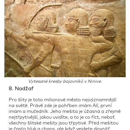
Vytesané kresby bojovníků v Ninive.
8. Nadžaf
Pro šíity je toto milionové město nejvýznamnější
na světě. Právě zde je pohřben imám Alí, první
imám a mučedník. Jeho mešita je úžasná a zřejmě
nejtřpytivější, jakou uvidíte, a to je co říct, neboť
všechny šíitské mešity jsou třpytivé. Před mešitou
je často hluk a chaos, ale když vejdete dovnitř,