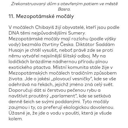
Zrekonstruovaný dům s otevřeným patiem ve městě
Basra.
11. Mezopotámské močály
V močálech Chibayiš žijí obyvatelé, kteří jsou podle
DNA těmi nejpůvodnějšími Sumery.
Mezopotámské močály mají rozlohu (podle výšky
vody) bezmála čtvrtiny Česka. Diktátor Saddám
Husajn je chtěl vysušit, neboť právě zde se proti
němu vytvářel nejsilnější šíitský odboj. My na
lodičkách brázdíme nádhernou přírodu plnou
exotického ptactva. Místní komunita stále žije v
Mezopotámských močálech tradičním způsobem
života. Jde o jakési „plovoucí vesničky“, kde se vše
odehrává na řekách, jejichž jméno zná celý svět.
Doporučuji dát si čerstvou pečenou rybu a
navštívit proutěný „parlament“, kde se setkává
denně šeich se svými poddanými. Tyto močály
zaujmou i ty, co preferují ekologickou dovolenou.
Úžasné je, že jde o vodu v poušti, která je všude
kolem.