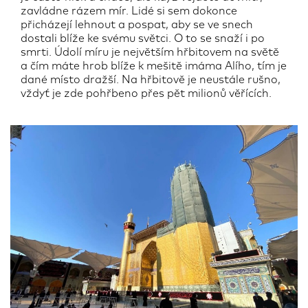
zavládne rázem mír. Lidé si sem dokonce
přicházejí lehnout a pospat, aby se ve snech
dostali blíže ke svému světci. O to se snaží i po
smrti. Údolí míru je největším hřbitovem na světě
a čím máte hrob blíže k mešitě imáma Alího, tím je
dané místo dražší. Na hřbitově je neustále rušno,
vždyť je zde pohřbeno přes pět milionů věřících.