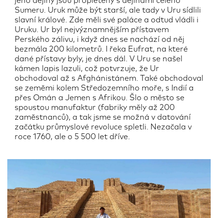
jeho dějiny jsou propleteny s dějinami celého
Sumeru. Uruk může být starší, ale tady v Uru sídlili
slavní králové. Zde měli své paláce a odtud vládli i
Uruku. Ur byl nejvýznamnějším přístavem
Perského zálivu, i když dnes se nachází od něj
bezmála 200 kilometrů. I řeka Eufrat, na které
dané přístavy byly, je dnes dál. V Uru se našel
kámen lapis lazuli, což potvrzuje, že Ur
obchodoval až s Afghánistánem. Také obchodoval
se zeměmi kolem Středozemního moře, s Indií a
přes Omán a Jemen s Afrikou. Šlo o město se
spoustou manufaktur (fabriky měly až 200
zaměstnanců), a tak jsme se možná v datování
začátku průmyslové revoluce spletli. Nezačala v
roce 1760, ale o 5 500 let dříve.