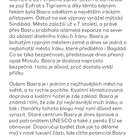
se pojí Eufrat s Tigrisem a díky těmto bájným
řekám byla Basra odvěkým a největším iráckým
přístavem. Odtud na své výpravy vyrážel mýtický
Sindibád. Město založili už v 7. století, a právě
přes Basru probíhala islámská expanze na sever
do oblastí dnešního Iráku či Íránu. Basra je
bohatým ropným městem země a dnes se jedná o
nejbohatší město Iráku, které předběhlo i Bagdád.
Co se týká bezpečnosti, představuje dnes přesný
opak Mosulu. Basra je doslova naprosto
bezpečná. I toto je důvod, proč dostala vyšší
příčku.
Ovšem Basra je i jedním z nejžhavějších měst na
světě, a to rychle pocítíte. Kvalitní klimatizovaná
doprava a kvalitní hotel je zde základ. Basra je
známá i tím, že zde žijí nejkrásnější muži Iráku, a
tak i čtenářky tohoto blogu mají nyní důvod sem
vyrazit. Staré centrum Basry je dnes špinavé a
pod patronátem UNESCO a také z peněz EU se
obnovuje. Doporučuji bydlet (tak jak to děláme
my) v nové luxusní části, kde cítíte potenciál Basry