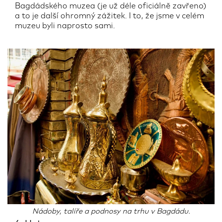
Bagdádského muzea (je už déle oficiálně zavřeno)
a to je další ohromný zážitek. I to, že jsme v celém
muzeu byli naprosto sami.
Nádoby, talíře a podnosy na trhu v Bagdádu.