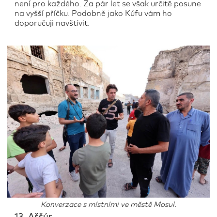
není pro každého. Za pár let se však určitě posune
na vyšší příčku. Podobně jako Kúfu vám ho
doporučuji navštívit.
Konverzace s místními ve městě Mosul.
13. Aššúr