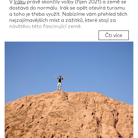
V
Iráku
právě skončily volby (říjen 2021) a země se
dostává do normálu. Irák se opět otevírá turismu
a toho je třeba využít. Nabízíme vám přehled těch
nejzajímavějších míst a zážitků, které stojí za
návštěvu této fascinující země.
Čti více
Autor:
Luboš Fellner
16.11.2021