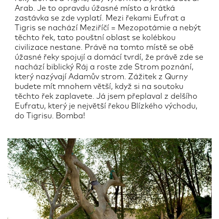
Arab. Je to opravdu úžasné místo a krátká
zastávka se zde vyplatí. Mezi řekami Eufrat a
Tigris se nachází Meziříčí = Mezopotámie a nebýt
těchto řek, tato pouštní oblast se kolébkou
civilizace nestane. Právě na tomto místě se obě
úžasné řeky spojují a domácí tvrdí, že právě zde se
nachází biblický Ráj a roste zde Strom poznání,
který nazývají Adamův strom. Zážitek z Qurny
budete mít mnohem větší, když si na soutoku
těchto řek zaplavete. Já jsem přeplaval z delšího
Eufratu, který je největší řekou Blízkého východu,
do Tigrisu. Bomba!