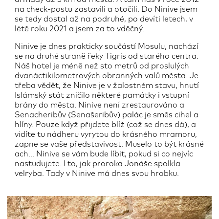
na check-postu zastavili a otočili. Do Ninive jsem
se tedy dostal až na podruhé, po devíti letech, v
létě roku 2021 a jsem za to vděčný.
Ninive je dnes prakticky součástí Mosulu, nachází
se na druhé straně řeky Tigris od starého centra.
Náš hotel je méně než sto metrů od proslulých
dvanáctikilometrových obranných valů města. Je
třeba vědět, že Ninive je v žalostném stavu, hnutí
Islámský stát zničilo některé památky i vstupní
brány do města. Ninive není zrestaurováno a
Senacheribův (Senašeribův) palác je směs cihel a
hlíny. Pouze když přijdete blíž (což se dnes dá), a
vidíte tu nádheru vyrytou do krásného mramoru,
zapne se vaše představivost. Muselo to být krásné
ach... Ninive se vám bude líbit, pokud si co nejvíc
nastudujete. I to, jak proroka Jonáše spolkla
velryba. Tady v Ninive má dnes svou hrobku.