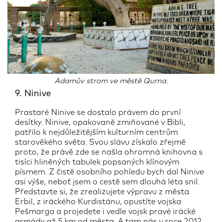
Adamův strom ve městě Qurna.
9. Ninive
Prastaré Ninive se dostalo právem do první
desítky. Ninive, opakovaně zmiňované v Bibli,
patřilo k nejdůležitějším kulturním centrům
starověkého světa. Svou slávu získalo zřejmě
proto, že právě zde se našla ohromná knihovna s
tisíci hliněných tabulek popsaných klínovým
písmem. Z čistě osobního pohledu bych dal Ninive
asi výše, neboť jsem o cestě sem dlouhá léta snil.
Představte si, že zrealizujete výpravu z města
Erbil, z iráckého Kurdistánu, opustíte vojska
Pešmarga a projedete i vedle vojsk pravé irácké
armády až 5 km od města. A tam nás v roce 2012