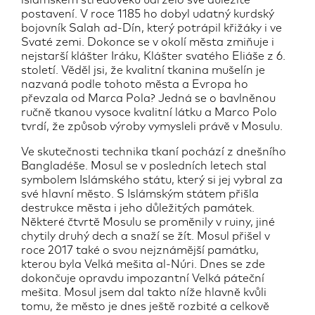
islámském středověku udrželo své důležité
postavení. V roce 1185 ho dobyl udatný kurdský
bojovník Salah ad-Dín, který potrápil křižáky i ve
Svaté zemi. Dokonce se v okolí města zmiňuje i
nejstarší klášter Iráku, Klášter svatého Eliáše z 6.
století. Věděl jsi, že kvalitní tkanina mušelín je
nazvaná podle tohoto města a Evropa ho
převzala od Marca Pola? Jedná se o bavlněnou
ručně tkanou vysoce kvalitní látku a Marco Polo
tvrdí, že způsob výroby vymysleli právě v Mosulu.
Ve skutečnosti technika tkaní pochází z dnešního
Bangladéše. Mosul se v posledních letech stal
symbolem Islámského státu, který si jej vybral za
své hlavní město. S Islámským státem přišla
destrukce města i jeho důležitých památek.
Některé čtvrtě Mosulu se proměnily v ruiny, jiné
chytily druhý dech a snaží se žít. Mosul přišel v
roce 2017 také o svou nejznámější památku,
kterou byla Velká mešita al-Núri. Dnes se zde
dokončuje opravdu impozantní Velká páteční
mešita. Mosul jsem dal takto níže hlavně kvůli
tomu, že město je dnes ještě rozbité a celkově