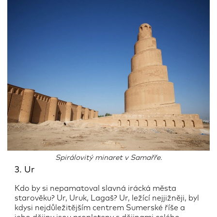
Spirálovitý minaret v Samařře.
3. Ur
Kdo by si nepamatoval slavná irácká města
starověku? Ur, Uruk, Lagaš? Ur, ležící nejjižněji, byl
kdysi nejdůležitějším centrem Sumerské říše a