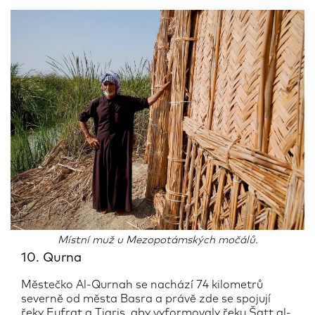
Místní muž u Mezopotámských močálů.
10. Qurna
Městečko Al-Qurnah se nachází 74 kilometrů
severně od města Basra a právě zde se spojují
řeky Eufrat a Tigris, aby vyformovaly řeku Šatt al-