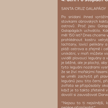
su pro jedinečný svět divoké
SANTA CRUZ GALAPÁGY
žství začíná brzy ráno na
vý člun a vydáte se na
Po snídani ihned vyráž
h Tichého oceánu. Během
stovkami obrovských kaktu
jvětší ostrov souostroví,
ostrovů. Proč jsou Gal
ojily do jednoho
Galapágách uchvátilo. Kde
 Ekvádoru, Quito.
měl 150 let? Dnes chceme v
dysi dávno to byla
e skutečnou živou
prohlédnout kostru velr
 soukromými koupelnami,
né populace galapážských
lachtany, lovící pelikány
emná restaurace, kde vaří
m z největších aktivních
pláži ostrova a zřejmě i c
, s výhledem na město a
přirozené prostředí tučňáků
unikátní, v moři můžete v
 v chladných proudech
uviděl plovoucí leguány a 
ch a zátokách se k nim
je běžné, ale je plochý, ab
h, žraloci bíloplutví a
tyto leguáni nozdrami vysm
řské želvy ladně klouzající
že se živí mořskými řasami
hozemské leguány a ikonické
se uměli zachytit při pla
va.
leguánů jsou tito černí, př
zvířata se přizpůsobily o
když je to takto zřetelně 
se zde pouze jedna malá a
dovolil si zauvažovat Darw
a prohlídku největších
 kde se šnorchlování
"Nejsou to ti nejsilnější, 
její nejčistší podobě.
nejlépe přizpůsobit"