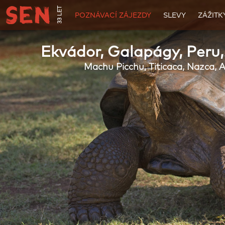
33 LET
POZNÁVACÍ ZÁJEZDY
SLEVY
ZÁŽITK
Ekvádor, Galapágy, Peru, 
Machu Picchu, Titicaca, Nazca, A