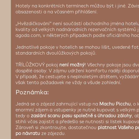
Hotely na konkrétních termínech můžou být i jiné. Závis
obsazenosti a na včasném přihlášení.
„Hvězdičkování“ není součástí obchodního jména hotelu
kvality od velkých nadnárodních rezervačních systémů 
agoda.com, v některých případech podle oficiálního h
Jednotlivé pokoje v hotelích se mohou lišit, uvedené fot
standardních dvoulůžkových pokojů.
TŘÍLŮŽKOVÝ pokoj
není možný
! Všechny pokoje jsou dv
dospělé osoby. V zájmu udržení komfortu raději doporuč
V případě, že cestujete s neplnoletým dítětem, vyžádáme
však tento požadavek ne vždy a všude zohlední.
Poznámka:
Jedná se o zájezd zahrnující vstup na
Machu Picchu
, o
enormní zájem a vstupenky je nutné kupovat s velkým 
tedy o
zaslání scanu pasu společně s úhradou zálohy
, 
stihli včas zajistit a předešlo se nutnosti si lístek kupo
Zároveň si zkontroujte, dostatečnou
platnost Vašeho p
po návratu
ze zájezdu.