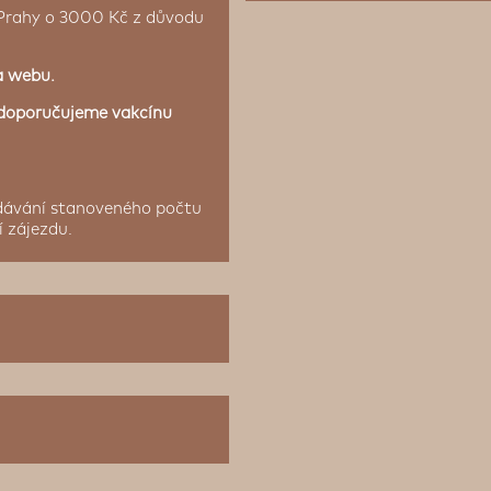
 Prahy o 3000 Kč z důvodu
a webu.
 doporučujeme vakcínu
odávání stanoveného počtu
 zájezdu.