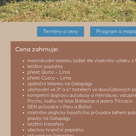
Termíny a ceny
Program a map
Cena zahrnuje:
mezinárodní letenku (odlet dle vlastního výběru z
letištní poplatky
přelet Quito – Lima
přelet Cuzco – Lima
zpáteční letenku na Galapágy
ubytování ve 3* a 4* hotelech ve dvoulůžkových po
kompletní dopravu autobusy a mikrobusy, vstupn
Picchu, loďku na Islas Ballestas a jezero Titicaca
SEN průvodce v Peru a Bolívii
místního anglicky hovořícího průvodce během po
plavby na Galapágy
letištní transfery
všechny hraniční poplatky
vstupné na Galapágy