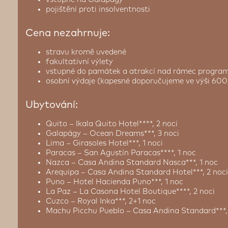
pojištění proti insolventnosti
Cena nezahrnuje:
stravu kromě uvedené
fakultativní výlety
vstupné do památek a atrakcí nad rámec progr
osobní výdaje (kapesné doporučujeme ve výši 60
Ubytování:
Quito – Ikala Quito Hotel****, 2 noci
Galapágy – Ocean Dreams***, 3 noci
Lima – Girasoles Hotel***, 1 noci
Paracas – San Agustín Paracas****, 1 noc
Nazca – Casa Andina Standard Nasca***, 1 noc
Arequipa – Casa Andina Standard Hotel***, 2 noci
Puno – Hotel Hacienda Puno***, 1 noc
La Paz – La Casona Hotel Boutique****, 2 noci
Cuzco – Royal Inka***, 2+1 noc
Machu Picchu Pueblo – Casa Andina Standard***,