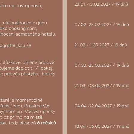
23.01.-10.02.2027 / 19 dnů
í to na dostupnosti,
, ale hodnocením jeho
07.02.-25.02.2027 / 19 dnů
jako booking.com,
odnocení samotného hotelu.
21.02.-11.03.2027 / 19 dnů
ografie jsou ze
oulůžkové, určené pro dvě
07.03.-25.03.2027 / 19 dnů
ujeme doplatit 1/1 pokoj.
 pro vás přistýlku, hotely
21.03.-08.04.2027 / 19 dnů
 které je momentálně
předstihem. Prosíme Vás
04.04.-22.04.2027 / 19 dnů
abychom pro Vás vstupenky
vat až přímo na místě.
asu
, tedy alespoň
6 měsíců
18.04.-06.05.2027 / 19 dnů