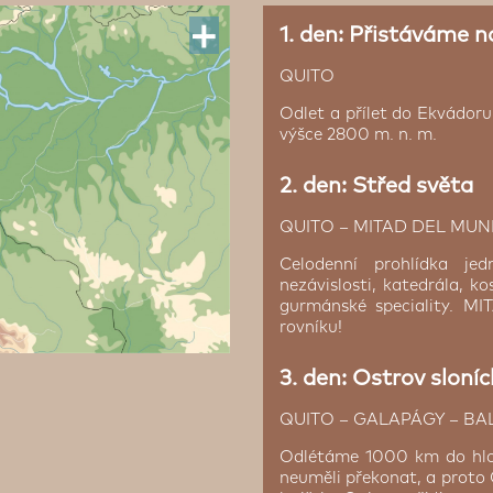
1. den: Přistáváme n
QUITO
Odlet a přílet do Ekvádor
výšce 2800 m. n. m.
2. den: Střed světa
QUITO – MITAD DEL MUN
Celodenní prohlídka jed
nezávislosti, katedrála, 
gurmánské speciality. M
emy Bay
rovníku!
3. den: Ostrov sloníc
tu. Tento výlet do zátoky
 kde můžete vidět různé
 hotel, který je postaven
QUITO – GALAPÁGY – BA
leguáni a tereji modronozí.
ází se pouhých 500 metrů
Grietas. Na výlet je třeba
las Ballestas. V hotelu jsou
Odlétáme 1000 km do hloub
bouk/šátek na hlavu, můžete
V prostorné jídelně se
neuměli překonat, a prot
výběr různé druhy sýrů,