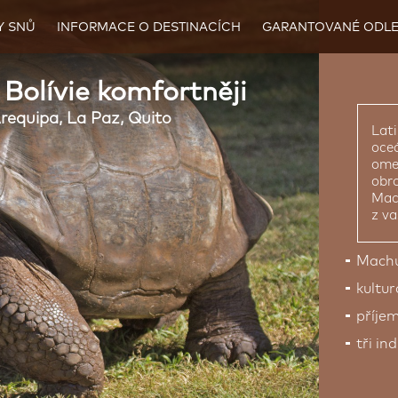
Y SNŮ
INFORMACE O DESTINACÍCH
GARANTOVANÉ ODLE
Bolívie komfortněji
requipa, La Paz, Quito
Lati
oce
omez
obro
Mac
z va
Machu
kultur
příjem
tři in