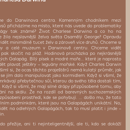
íme do Darwinova centra. Kamenným chodníkem mezi
sů přicházíme na místo, které nás uvede do problematiky
apágy tak známé? Život Charlese Darwina a co ho na
 žila nejslavnější želva světa Osamělý George? Opravdu
idět minimálně tucet želv a zároveň více druhů. Chceme si
yby a celé muzeum v Darwinově centru. Chceme vidět
 a pak skočit na pláž. Hodinová procházka po nejkrásnější
elých Galapág. Bílý písek a modré moře... které je naprosto
idět plavat ještěry – leguány mořské. Když Charles Darwin
všiml si, že ocas těchto praještěrů nemá kulatý průměr, jak
y se jím dalo manipulovat jako kormidlem. Když si všiml, že
rkávají přebytečnou sůl, kterou do svého těla dostali tím,
. Když si všiml, že mají silné drápy přizpůsobené tomu, aby
vání na skálu. Že na rozdíl od barevných suchozemských
izpůsobeni prostředí, kde se pohybují. ... došlo mu, že tato
kolním podmínkám, které jsou na Galapágách unikátní. No,
vidět na odlehlých Galapágách, tak to musí platit i jinde –
in.
kdo přežije, ani ti nejinteligentnější, ale ti, kdo se dokáží