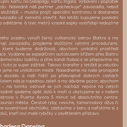
stupní kartu na Galapágy, kartu Ingala. Vybavení i poplatek
jezdu. Následně náš partner „zacheckuje“ zavazadla, neboť
složitější – musíte projít speciální kontrolou a dostanete
avazadla už nemohli otevřít. Na letišti kupujeme poslední
a odlétáme. 6 tisíc metrů vysoké sopky vystřídají nedozírné
ho oceánu vynoří černý vulkanický ostrov Baltra a my
ají zavazadla, projdeme složitými celními procedurami,
 které budeme dodržovat, abychom unikátní prostředí
erace. Vydáme se expedičním autobusem křížem přes Baltru
omorodou lodičku a přes kanál Itabaca se přeplavíme na
i toto je super zážitek. Takový transfer z letiště je vskutku
 že jsme na unikátním místě. Nasedneme na naše pronajaté
e dozadu a naši řidiči po překvapivě dobrých cestách
 Kolem nás je najednou zeleň a my dáváme pozor, abychom
u – na tomto ostrově se jich nachází nejvíce na celých
hodině sjedeme opět dolů k moři a ubytujeme se v našem
strova v Puerto Ayora 5 minut od absolutního centra.
tauraci města. Čerstvé ryby, ceviche, tamarindový džus či
eme suvenýrové obchůdky, zastavíme v baru a nafotíme si z
oků, kteří loví malé rybičky v osvětleném přístavu.
Charlesa Darwina