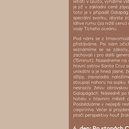
letišti v Quito, vyřídíme v
Čaj, káva, džusy taktéž.
je již v základní ceně zá
hlování.
té a minimalisticky
toto je v případě Galapág 
ají soukromé koupelny
speciální svorku, abyste z
u je restaurace La Reserva,
láhve rumu (za nižší cenu) 
stvých mořských plodů.
vody Tichého oceánu.
Cena od:
2 340 Kč
kde si možná někteří z nás
od 18:00 do 23:00.
Pod námi se z tmavomodré
přistáváme. Psi nám očich
seznámíme se se zákony,
zachovali i pro další gen
(15minut). Nasedneme na d
hlavní ostrov Santa Cruz a 
unikátní a je hned jasné,
džípy, zavazadla naložím
stoupají nahoru na sopku.
nesrazily želvu obrovsko
Galapágách. Následně po 
hotelu v hlavním městě o
Poobědváme v nejlepší res
caipirinha. Večer si projd
ptačí perspektivy houf žral
4. den: Po stopách 
o z nejúchvatnějších koutů