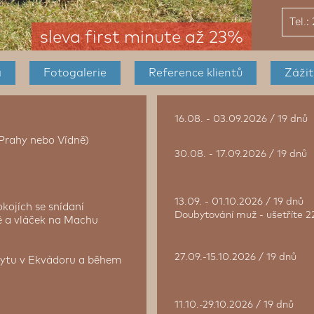
Tel.
sleva first minute až 23%
a
Fotogalerie
Reference
klientů
Zážit
16.08. - 03.09.2026 / 19 dnů
 Prahy nebo Vídně)
30.08. - 17.09.2026 / 19 dnů
13.09. - 01.10.2026 / 19 dnů
kojích se snídaní
Doubytování muž - ušetříte 2
é a vláček na Machu
27.09.-15.10.2026 / 19 dnů
bytu v Ekvádoru a během
11.10.-29.10.2026 / 19 dnů