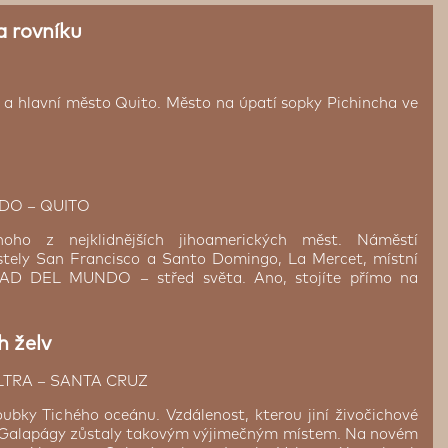
a rovníku
u a hlavní město Quito. Město na úpatí sopky Pichincha ve
DO – QUITO
noho z nejklidnějších jihoamerických měst. Náměstí
kostely San Francisco a Santo Domingo, La Mercet, místní
ITAD DEL MUNDO – střed světa. Ano, stojíte přímo na
h želv
LTRA – SANTA CRUZ
ky Tichého oceánu. Vzdálenost, kterou jiní živočichové
o Galapágy zůstaly takovým výjimečným místem. Na novém