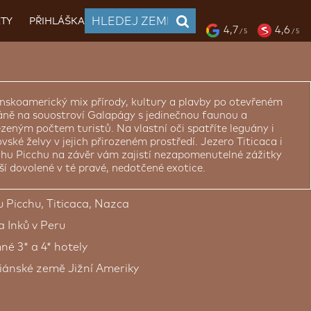
TY
PŘIHLÁŠKA
4,7
4,6
/ 5
/ 5
nskoamerický mix přírody, kultury a plavby po otevřeném
áně na souostroví Galapágy s jedinečnou faunou a
eným počtem turistů. Na vlastní oči spatříte leguány i
vské želvy v jejich přirozeném prostředí. Jezero Titicaca i
hu Picchu na závěr vám zajistí nezapomenutelné zážitky
ší dovolené v té pravé, nedotčené exotice.
 Picchu, Titicaca, Nazca
a Inků v Peru
né 3* a 4* hotely
diánské země Jižní Ameriky