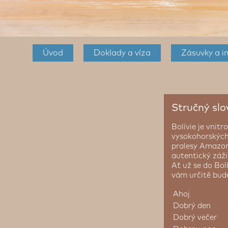
Úvod
Doklady a víza
Zásuvky a i
Stručný slo
Bolívie je vnit
vysokohorských 
pralesy Amazoni
autentický záž
Ať už se do Bol
vám určitě bude
Ahoj
Dobrý den
Dobrý večer