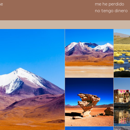
se
me he perdido
no tengo dinero