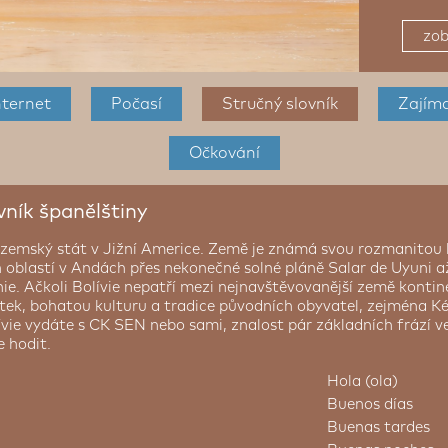
zob
nternet
Počasí
Stručný slovník
Zajím
Očkování
vník španělštiny
rozemský stát v Jižní Americe. Země je známá svou rozmanitou 
oblastí v Andách přes nekonečné solné pláně Salar de Uyuni a
e. Ačkoli Bolívie nepatří mezi nejnavštěvovanější země kontin
itek, bohatou kulturu a tradice původních obyvatel, zejména 
ívie vydáte s CK SEN nebo sami, znalost pár základních frází ve
 hodit.
Hola (ola)
Buenos días
Buenas tardes