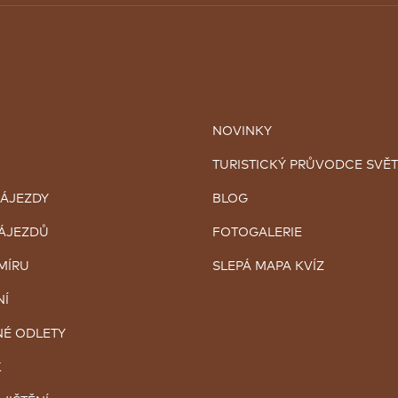
NOVINKY
TURISTICKÝ PRŮVODCE SVĚ
ZÁJEZDY
BLOG
ZÁJEZDŮ
FOTOGALERIE
MÍRU
SLEPÁ MAPA KVÍZ
NÍ
É ODLETY
K