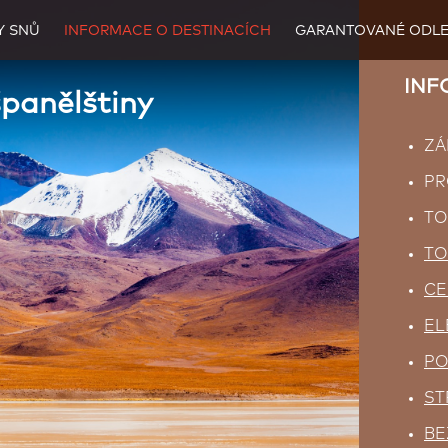
Y SNŮ
INFORMACE O DESTINACÍCH
GARANTOVANÉ ODLE
INFO
španělštiny
ZÁ
PR
TO
TO
CE
EL
PO
ST
BE