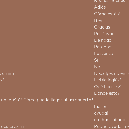
Buenas noches
Adiós
Cómo estás?
Bien
Gracias
Por favor
De nada
Perdone
Lo siento
Sí
No
ozumím.
Disculpe, no ent
ky?
Habla inglés?
Qué hora es?
Dónde está?
na letiště?
Cómo puedo llegar al aeropuerto?
ladrón
ayuda!
me han robado
oci, prosím?
Podría ayudarme