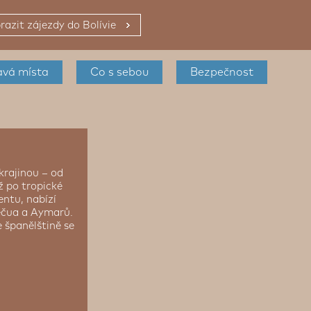
razit zájezdy do Bolívie
avá místa
Co s sebou
Bezpečnost
krajinou – od
ž po tropické
entu, nabízí
Kéčua a Aymarů.
 španělštině se