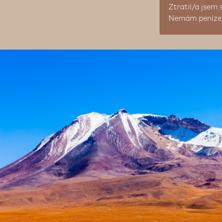
Ztratil/a jsem 
Nemám peníze