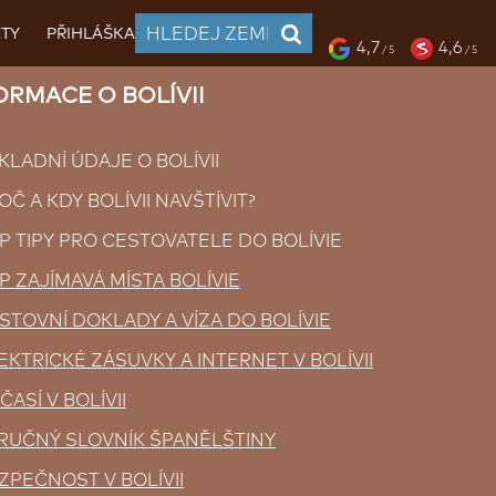
TY
PŘIHLÁŠKA
4,7
4,6
/ 5
/ 5
RMACE O BOLÍVII
KLADNÍ ÚDAJE O BOLÍVII
OČ A KDY BOLÍVII NAVŠTÍVIT?
P TIPY PRO CESTOVATELE DO BOLÍVIE
P ZAJÍMAVÁ MÍSTA BOLÍVIE
STOVNÍ DOKLADY A VÍZA DO BOLÍVIE
EKTRICKÉ ZÁSUVKY A INTERNET V BOLÍVII
ČASÍ V BOLÍVII
RUČNÝ SLOVNÍK ŠPANĚLŠTINY
ZPEČNOST V BOLÍVII