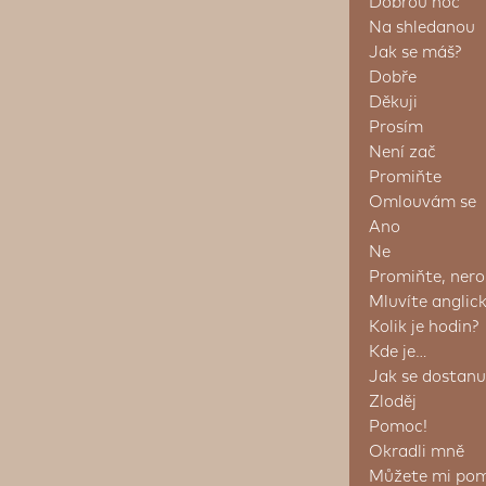
Dobrou noc
Na shledanou
Jak se máš?
Dobře
Děkuji
Prosím
Není zač
Promiňte
Omlouvám se
Ano
Ne
Promiňte, ner
Mluvíte anglic
Kolik je hodin?
Kde je…
Jak se dostanu 
Zloděj
Pomoc!
Okradli mně
Můžete mi pom