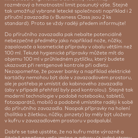
rozměrový a hmotnostní limit posunutý výše. Stejně
tak umožňují vybrané letecké společnosti například i 2
příruční zavazadla (v Business Class jsou 2 ks
standard). Proto se vždy raději předem informujte!
Do příručního zavazadla pak nebalte potenciálně
nebezpečné předměty jako například nože, nůžky,
zapalovače a kosmetické přípravky v obalu větším než
100 ml. Tekuté hygienické přípravky můžete mít do
objemu 100 ml v průhledném pytlíčku, který budete
ukazovat při rentgenové kontrole při odletu.
Nezapomeňte, že power banky a například elektrické
kartáčky nemohou být dole v zavazadlovém prostoru,
ale je potřeba je umístit do kabinového zavazadla
(aby v případě přehřátí byly pod kontrolou). Stejně tak
moderní technologie v podobě notebooku, tabletů,
fotoaparátů, mobilů a podobně umístěte raději k sobě
do příručního zavazadla. Naopak přípravky na holení
(holítka s žiletkou, nůžky, pinzety) by měly být uloženy
v kufru v zavazadlovém prostoru v podpalubí.
Dobře se také ujistěte, že na kufru máte výrazně a
čitelně označeno vaše jméno a adresu (z jedné strany