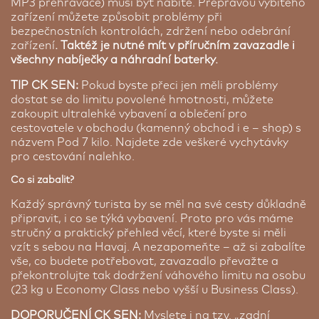
MP3 přehrávače) musí být nabité. Přepravou vybitého
zařízení můžete způsobit problémy při
bezpečnostních kontrolách, zdržení nebo odebrání
zařízení
. Taktéž je nutné mít v příručním zavazadle i
všechny nabíječky a náhradní baterky.
TIP CK SEN:
Pokud byste přeci jen měli problémy
dostat se do limitu povolené hmotnosti, můžete
zakoupit ultralehké vybavení a oblečení pro
cestovatele v obchodu (kamenný obchod i e – shop) s
názvem Pod 7 kilo. Najdete zde veškeré vychytávky
pro cestování nalehko.
Co si zabalit?
Každý správný turista by se měl na své cesty důkladně
připravit, i co se týká vybavení. Proto pro vás máme
stručný a praktický přehled věcí, které byste si měli
vzít s sebou na Havaj. A nezapomeňte – až si zabalíte
vše, co budete potřebovat, zavazadlo převažte a
překontrolujte tak dodržení váhového limitu na osobu
(23 kg u Economy Class nebo vyšší u Business Class).
DOPORUČENÍ CK SEN:
Myslete i na tzv. „zadní