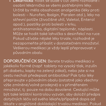
Lékárnička
: hodit se bude v cizí zemi rozhodně i
osobní lékárnička se všemi potřebnými léky.
Určitě by měla obsahovat analgetika (léky proti
bolesti – Nurofen, Ibalgin, Paralen atd.), léky na
střevní potíže (živočišné uhlí, Valetol, Enterol
apod.), pastilky proti bolesti v krku,
antihistaminika, digitální teploměr, náplasti.
Může se hodit také lahvička s desinfekcí na ruce.
Pokud užíváte nějaké léky trvale, rozhodně je
nezapomeňte přibalit v dostatečném množství.
Veškerou medikaci je vždy lepší přepravovat v
původním obalu.
DOPORUČENÍ CK SEN
: Berete trvalou medikaci v
jakékoliv formě (např. tablety na vysoký tlak, inzulín
při diabetu, kapky na zelený zákal), nebo jste si na
cestu nechali předepsat antibiotika? Pak tyto léky
přepravujte v původním obalu (ostatně jako všechny
výše zmíněné/volně prodejné) a v přiměřeném
množství, tj. pouze na dobu dovolené. Cestující může
být také letištní kontrolou vyzván, aby doložil předpis
dotyčných léčiv od svého lékaře/případně dopis od
lékaře v angličtině dokládající trvalou medikaci. Pokud