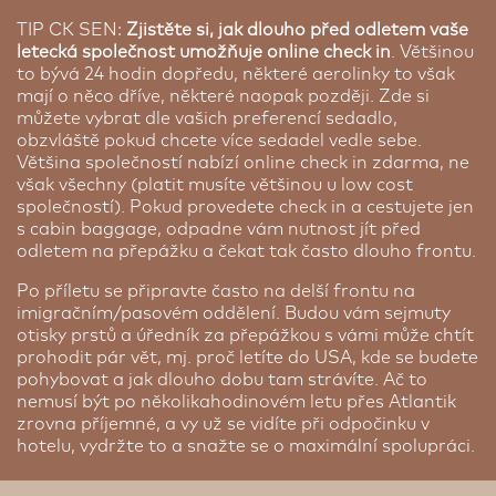
TIP CK SEN:
Zjistěte si, jak dlouho před odletem vaše
letecká společnost umožňuje online check in
. Většinou
to bývá 24 hodin dopředu, některé aerolinky to však
mají o něco dříve, některé naopak později. Zde si
můžete vybrat dle vašich preferencí sedadlo,
obzvláště pokud chcete více sedadel vedle sebe.
Většina společností nabízí online check in zdarma, ne
však všechny (platit musíte většinou u low cost
společností). Pokud provedete check in a cestujete jen
s cabin baggage, odpadne vám nutnost jít před
odletem na přepážku a čekat tak často dlouho frontu.
Po příletu se připravte často na delší frontu na
imigračním/pasovém oddělení. Budou vám sejmuty
otisky prstů a úředník za přepážkou s vámi může chtít
prohodit pár vět, mj. proč letíte do USA, kde se budete
pohybovat a jak dlouho dobu tam strávíte. Ač to
nemusí být po několikahodinovém letu přes Atlantik
zrovna příjemné, a vy už se vidíte při odpočinku v
hotelu, vydržte to a snažte se o maximální spolupráci.