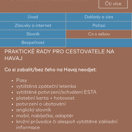
Čti více
TOP TIPY PRO CESTOVATELE NA HAVAJ
Úvod
Doklady a víza
CESTOVNÍ DOKLADY A VÍZA NA HAVAJ
Zásuvky a internet
Počasí
ELEKTRICKÉ ZÁSUVKY A INTERNET NA HAVAJI
Slovník
Co s sebou
POČASÍ NA HAVAJI
Bezpečnost
PRAKTICKÉ RADY PRO CESTOVATELE NA
STRUČNÝ SLOVNÍK ANGLIČTINY
HAVAJ
BEZPEČNOST NA HAVAJI
Co si zabalit/bez čeho na Havaj neodjet
:
Pasy
vytištěná zpáteční letenka
vytištěné potvrzení/schválení ESTA
platební karta + hotovost
potvrzení o ubytování
anglický slovník
mobil, nabíječka, adaptér
knižní průvodce či alespoň vytištěné základní
informace