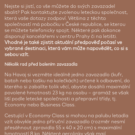
Nejste si jistí, co vše můžete do svých zavazadel
sbalit? Pak kontaktujte zvolenou leteckou společnost,
která vaše dotazy zodpoví. Většina z těchto
společností má pobočku v České republice, se kterou
se můžete telefonicky spojit. Některé pak dokonce
disponují kancelářemi v centru Prahy či na letišti.
Vhodné je také zjistit aktuální předpověď počasí ve
vybrané destinaci, která vám může napovědět, co si s
sebou vzít
.
Několik rad před balením zavazadla
Na Havaj si vezměte ideálně jedno zavazadlo (kufr,
batoh nebo tašku na kolečkách) určené k odbavení, do
kterého si zabalíte tolik věcí, abyste dosáhli maximální
povolené hmotnosti 23 kg na osobu – gramáž se však
liší podle letecké společnosti a přepravní třídy, tj.
Economy nebo Business Class.
Cestující v Economy Class si mohou na palubu letadla
vzít obvykle jedno příruční zavazadlo (rozměr nesmí
přesáhnout zpravidla 55 x 40 x 20 cm) s maximální
hmotností 8 kg. Některé aerolinky však mají