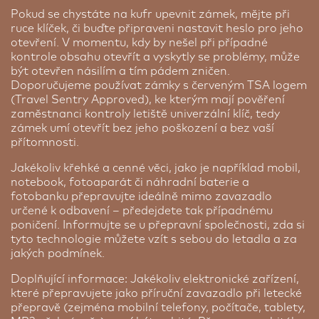
Pokud se chystáte na kufr upevnit zámek, mějte při
ruce klíček, či buďte připraveni nastavit heslo pro jeho
otevření. V momentu, kdy by nešel při případné
kontrole obsahu otevřít a vyskytly se problémy, může
být otevřen násilím a tím pádem zničen.
Doporučujeme používat zámky s červeným TSA logem
(Travel Sentry Approved), ke kterým mají pověření
zaměstnanci kontroly letiště univerzální klíč, tedy
zámek umí otevřít bez jeho poškození a bez vaší
přítomnosti.
Jakékoliv křehké a cenné věci, jako je například mobil,
notebook, fotoaparát či náhradní baterie a
fotobanku přepravujte ideálně mimo zavazadlo
určené k odbavení – předejdete tak případnému
poničení. Informujte se u přepravní společnosti, zda si
tyto technologie můžete vzít s sebou do letadla a za
jakých podmínek.
Doplňující informace: Jakékoliv elektronické zařízení,
které přepravujete jako příruční zavazadlo při letecké
přepravě (zejména mobilní telefony, počítače, tablety,