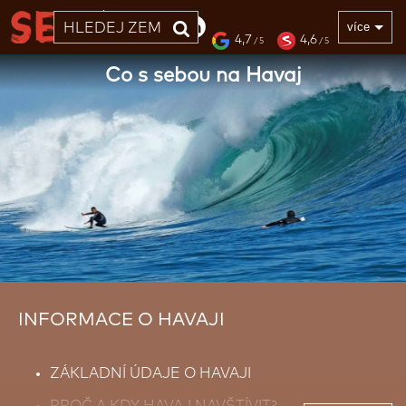
33 LET
více
4,7
4,6
/ 5
/ 5
Co s sebou na Havaj
INFORMACE O HAVAJI
ZÁKLADNÍ ÚDAJE O HAVAJI
PROČ A KDY HAVAJ NAVŠTÍVIT?