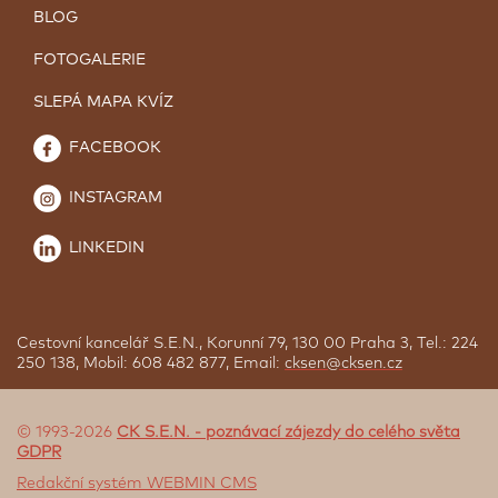
BLOG
FOTOGALERIE
SLEPÁ MAPA KVÍZ
FACEBOOK
INSTAGRAM
LINKEDIN
Cestovní kancelář S.E.N., Korunní 79, 130 00 Praha 3, Tel.: 224
250 138, Mobil: 608 482 877, Email:
cksen@cksen.cz
© 1993-2026
CK S.E.N. - poznávací zájezdy do celého světa
GDPR
Redakční systém WEBMIN CMS