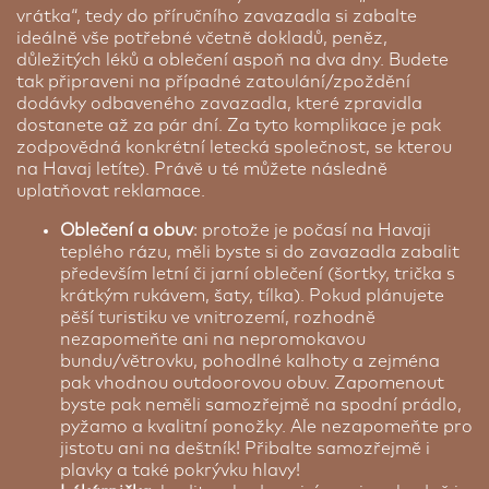
vrátka“, tedy do příručního zavazadla si zabalte
ideálně vše potřebné včetně dokladů, peněz,
důležitých léků a oblečení aspoň na dva dny. Budete
tak připraveni na případné zatoulání/zpoždění
dodávky odbaveného zavazadla, které zpravidla
dostanete až za pár dní. Za tyto komplikace je pak
zodpovědná konkrétní letecká společnost, se kterou
na Havaj letíte). Právě u té můžete následně
uplatňovat reklamace.
Oblečení a obuv
: protože je počasí na Havaji
teplého rázu, měli byste si do zavazadla zabalit
především letní či jarní oblečení (šortky, trička s
krátkým rukávem, šaty, tílka). Pokud plánujete
pěší turistiku ve vnitrozemí, rozhodně
nezapomeňte ani na nepromokavou
bundu/větrovku, pohodlné kalhoty a zejména
pak vhodnou outdoorovou obuv. Zapomenout
byste pak neměli samozřejmě na spodní prádlo,
pyžamo a kvalitní ponožky. Ale nezapomeňte pro
jistotu ani na deštník! Přibalte samozřejmě i
plavky a také pokrývku hlavy!