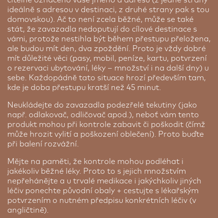
ideálně s adresou v destinaci, z druhé strany pak s tou
domovskou). Ač to není zcela běžné, může se také
stát, že zavazadla nedoputují do cílové destinace s
vámi, protože nestihla být během přestupu přeložena,
ale budou mít den, dva zpoždění. Proto je vždy dobré
mít důležité věci (pasy, mobil, peníze, kartu, potvrzení
o rezervaci ubytování, léky – množství i na další dny) u
sebe. Každopádně tato situace hrozí především tam,
kde je doba přestupu kratší než 45 minut.
Neukládejte do zavazadla podezřelé tekutiny (jako
např. odlakovač, odličovač apod.), neboť vám tento
produkt mohou při kontrole zabavit či poškodit (čímž
může hrozit vylití a poškození oblečení). Proto buďte
při balení rozvážní.
Mějte na paměti, že kontrole mohou podléhat i
jakékoliv běžné léky. Proto to s jejich množstvím
nepřehánějte a u trvalé medikace i jakýchkoliv jiných
léčiv ponechte původní obaly + cestujte s lékařským
potvrzením o nutném předpisu konkrétních léčiv (v
angličtině).