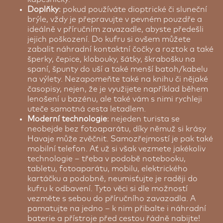
Doplňky
: pokud používáte dioptrické či sluneční
brýle, vždy je přepravujte v pevném pouzdře a
ideálně v příručním zavazadle, abyste předešli
jejich poškození. Do kufru si ovšem můžete
zabalit náhradní kontaktní čočky a roztok a také
šperky, čepice, klobouky, šátky, škrabošku na
spaní, špunty do uší a také menší batoh/kabelu
na výlety. Nezapomeňte také na knihu či nějaké
časopisy, nejen, že je využijete například během
lenošení u bazénu, ale také vám s nimi rychleji
uteče samotná cesta letadlem.
Moderní technologie
: nejeden turista se
neobejde bez fotoaparátu, díky němuž si krásy
Havaje může zvěčnit. Samozřejmostí je pak také
mobilní telefon. Ať už si však vezmete jakékoliv
technologie – třeba v podobě notebooku,
tabletu, fotoaparátu, mobilu, elektrického
kartáčku a podobně, neumisťujte je raději do
kufru k odbavení. Tyto věci si dle možností
vezměte s sebou do příručního zavazadla. A
pamatujte na jedno – k nim přibalte i náhradní
baterie a přístroje před cestou řádně nabijte!