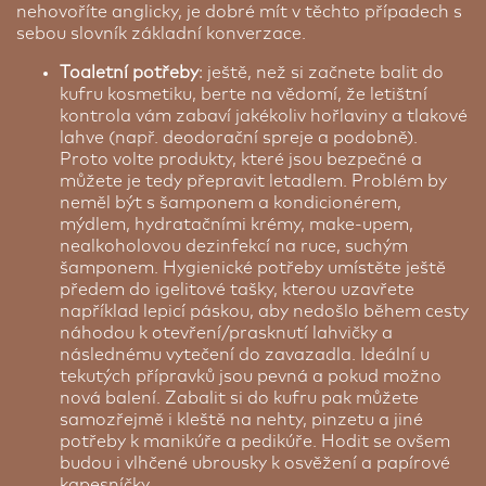
nehovoříte anglicky, je dobré mít v těchto případech s
sebou slovník základní konverzace.
Toaletní potřeby
: ještě, než si začnete balit do
kufru kosmetiku, berte na vědomí, že letištní
kontrola vám zabaví jakékoliv hořlaviny a tlakové
lahve (např. deodorační spreje a podobně).
Proto volte produkty, které jsou bezpečné a
můžete je tedy přepravit letadlem. Problém by
neměl být s šamponem a kondicionérem,
mýdlem, hydratačními krémy, make-upem,
nealkoholovou dezinfekcí na ruce, suchým
šamponem. Hygienické potřeby umístěte ještě
předem do igelitové tašky, kterou uzavřete
například lepicí páskou, aby nedošlo během cesty
náhodou k otevření/prasknutí lahvičky a
následnému vytečení do zavazadla. Ideální u
tekutých přípravků jsou pevná a pokud možno
nová balení. Zabalit si do kufru pak můžete
samozřejmě i kleště na nehty, pinzetu a jiné
potřeby k manikúře a pedikúře. Hodit se ovšem
budou i vlhčené ubrousky k osvěžení a papírové
kapesníčky.