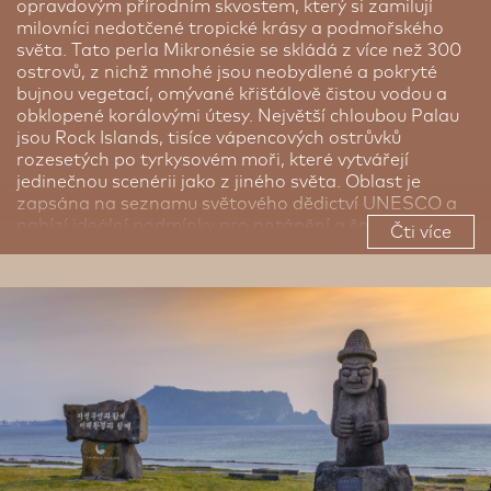
opravdovým přírodním skvostem, který si zamilují
milovníci nedotčené tropické krásy a podmořského
světa. Tato perla Mikronésie se skládá z více než 300
ostrovů, z nichž mnohé jsou neobydlené a pokryté
bujnou vegetací, omývané křišťálově čistou vodou a
obklopené korálovými útesy. Největší chloubou Palau
jsou Rock Islands, tisíce vápencových ostrůvků
rozesetých po tyrkysovém moři, které vytvářejí
jedinečnou scenérii jako z jiného světa. Oblast je
zapsána na seznamu světového dědictví UNESCO a
nabízí ideální podmínky pro potápění a šnorchlování.
Čti více
Místní vody ukrývají bohatství mořského života, vraků
i barevných korálových zahrad. Dalším unikátním
zážitkem je koupání v Jellyfish Lake, jezeře plném
neškodných medúz, které sem láká cestovatele z
celého světa. Kdo touží po klidné pláži, může zavítat
na odlehlý Ngardmau Waterfall nebo prozkoumat
tradiční vesnice na ostrově Babeldaob, kde se mísí
příroda s kulturním dědictvím původních obyvatel.