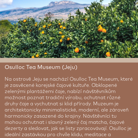
Osulloc Tea Museum (Jeju)
Na ostrově Jeju se nachází Osulloc Tea Museum, které
je zasvěcené korejské čajové kultuře. Obklopené
zelenými plantážemi čaje, nabízí návštěvníkům
možnost poznat tradiční výrobu, ochutnat různé
druhy čaje a vychutnat si klid přírody. Muzeum je
architektonicky minimalistické, moderní, ale zároveň
harmonicky zasazené do krajiny. Návštěvníci tu
mohou ochutnat i slavný zelený čaj matcha, čajové
dezerty a sledovat, jak se listy zpracovávají. Osulloc je
ideální zastávkou pro chvíle klidu, meditace a