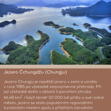
Jezero Čchungdžu (Chungju)
Jezero Chungju je největší jezero v zemi a vzniklo
v roce 1985 po výstavbě stejnojmenné přehrady. Při
její výstavbě došlo v oblasti k ponoření zhruba
2
66,48 km
. I když téměř 50 000 lidí přišlo o své rodné
město, jezero se stalo populárním regionálním
turistickým místem spolu s přilehlým národním