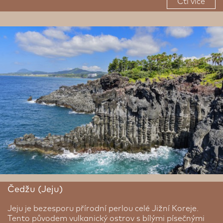
Čti více
Čedžu (Jeju)
Jeju je bezesporu přírodní perlou celé Jižní Koreje.
Tento původem vulkanický ostrov s bílými písečnými