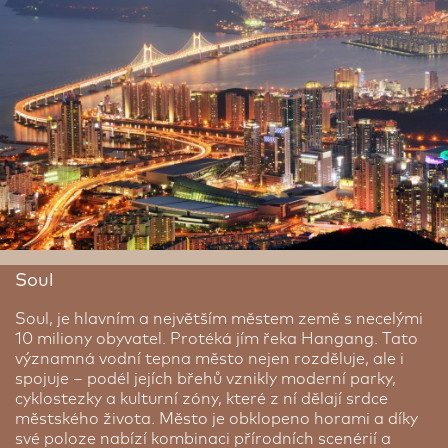
Soul
Soul, je hlavním a největším městem země s necelými
10 miliony obyvatel. Protéká jím řeka Hangang. Tato
významná vodní tepna město nejen rozděluje, ale i
spojuje – podél jejích břehů vznikly moderní parky,
cyklostezky a kulturní zóny, které z ní dělají srdce
městského života. Město je obklopeno horami a díky
své poloze nabízí kombinaci přírodních scenérií a