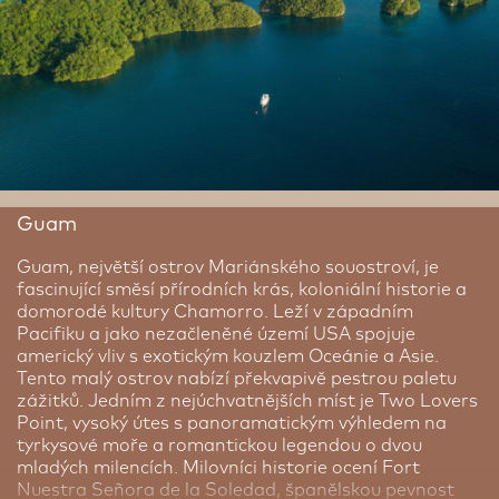
pulzující metropole.
Guam
Guam, největší ostrov Mariánského souostroví, je
fascinující směsí přírodních krás, koloniální historie a
domorodé kultury Chamorro. Leží v západním
Pacifiku a jako nezačleněné území USA spojuje
americký vliv s exotickým kouzlem Oceánie a Asie.
Tento malý ostrov nabízí překvapivě pestrou paletu
zážitků. Jedním z nejúchvatnějších míst je Two Lovers
Point, vysoký útes s panoramatickým výhledem na
tyrkysové moře a romantickou legendou o dvou
mladých milencích. Milovníci historie ocení Fort
Nuestra Señora de la Soledad, španělskou pevnost