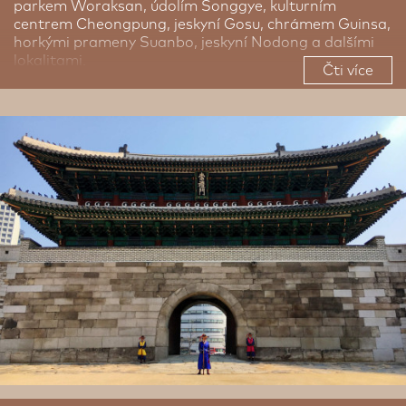
parkem Woraksan, údolím Songgye, kulturním
centrem Cheongpung, jeskyní Gosu, chrámem Guinsa,
horkými prameny Suanbo, jeskyní Nodong a dalšími
lokalitami.
Čti více