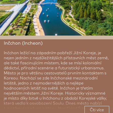
Inčchon (Incheon)
Inčchon ležící na západním pobřeží Jižní Koreje, je
nejen jedním z nejdůležitějších přístavních měst země,
ale také fascinujícím místem, kde se mísí koloniální
dědictví, přírodní scenérie a futuristický urbanismus.
Město je pro většinu cestovatelů prvním kontaktem s
Koreou. Nachází se zde Inčchonské mezinárodní
letiště, jedno z nejmodernějších a nejlépe
hodnocených letišť na světě. Inčchon je třetím
největším městem Jižní Koreje. Historicky významné
je místo díky bitvě u Inčchonu z období Korejské války,
která vedla k osvobození Soulu. Dnes město nabízí
turistům víc než jen historii. Například Songdo
Čti více