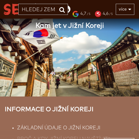
33 LET
více
4,7
4,6
/ 5
/ 5
Kam jet v Jižní Koreji
INFORMACE O JIŽNÍ KOREJI
ZÁKLADNÍ ÚDAJE O JIŽNÍ KOREJI
PROČ A KDY JIŽNÍ KOREU NAVŠTÍVIT?