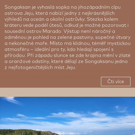
Songaksan je vyhaslá sopka na jihozápadním cípu
ostrova Jeju, která nabízí jedny z nejkrásnějších
výhledů na oceán a okolní ostrůvky. Stezka kolem
kráteru vede podél útesů, odkud je možné pozorovat i
sousední ostrov Marado. Výstup není náročný a
odměnou je pohled na zelené pastviny, sopečné útvary
a nekonečné moře. Místo má klidnou, téměř mystickou
atmosféru – ideální pro ty, kdo hledají spojení s
přírodou. Při západu slunce se zde krajina mění v zlaté
a oranžové odstíny, které dělají ze Songaksanu jedno
z nejfotogeničtějších míst Jeju.
Čti více