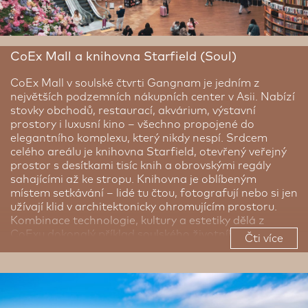
CoEx Mall a knihovna Starfield (Soul)
CoEx Mall v soulské čtvrti Gangnam je jedním z
největších podzemních nákupních center v Asii. Nabízí
stovky obchodů, restaurací, akvárium, výstavní
prostory i luxusní kino – všechno propojené do
elegantního komplexu, který nikdy nespí. Srdcem
celého areálu je knihovna Starfield, otevřený veřejný
prostor s desítkami tisíc knih a obrovskými regály
sahajícími až ke stropu. Knihovna je oblíbeným
místem setkávání – lidé tu čtou, fotografují nebo si jen
užívají klid v architektonicky ohromujícím prostoru.
Kombinace technologie, kultury a estetiky dělá z
CoExu dokonalý příklad soulského životního stylu –
Čti více
moderního, dynamického, ale stále s respektem k
vědění a kráse.