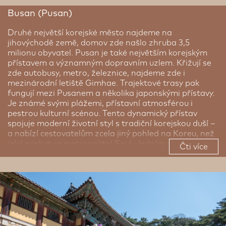
Busan (Pusan)
Druhé největší korejské město najdeme na
jihovýchodě země, domov zde našlo zhruba 3,5
milionu obyvatel. Pusan je také největším korejským
přístavem a významným dopravním uzlem. Křižují se
zde autobusy, metro, železnice, najdeme zde i
mezinárodní letiště Gimhae. Trajektové trasy pak
fungují mezi Pusanem a několika japonskými přístavy.
Je známé svými plážemi, přístavní atmosférou i
pestrou kulturní scénou. Tento dynamický přístav
spojuje moderní životní styl s tradiční korejskou duší –
a nabízí cestovatelům zcela jiný pohled na Koreu, než
jaký poskytuje metropolitní Soul. Jedním z hlavních
Čti více
lákadel je slavná pláž Haeundae, dlouhý pás jemného
písku obklopený mrakodrapy a kavárnami, která se v
létě proměňuje v živé centrum relaxace i festivalů.
Nedaleko se nachází Gwangalli Beach, odkud je
krásný výhled na osvětlený most Gwangan v noci.
Milovníci přírody si oblíbí i dramatické útesy a chrám
Haedong Yonggungsa, postavený přímo u mořského
pobřeží. Kultura je v Pusanu všudypřítomná – město