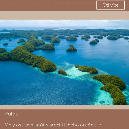
připomínající koloniální éru. Na jihu ostrova láká
Čti více
přírodní rezervace Talofofo Falls se svými vodopády a
bujnou džunglí, zatímco Tumon Bay na severu je
centrum resortů, nákupů a bílých písečných pláží
ideálních pro šnorchlování a odpočinek. Zajímavým
zpestřením může být i návštěva tradiční vesnice Gef
Pa’go, kde si návštěvníci mohou vyzkoušet stará
řemesla a poznat život původních obyvatel. Nechte se
přivítat pohostiností místních obyvatel a unikátní
atmosférou ostrova.
Palau
Malý ostrovní stát v srdci Tichého oceánu je