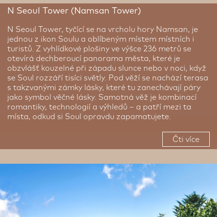
N Seoul Tower (Namsan Tower)
N Seoul Tower, tyčící se na vrcholu hory Namsan, je
jednou z ikon Soulu a oblíbeným místem místních i
turistů. Z vyhlídkové plošiny ve výšce 236 metrů se
otevírá dechberoucí panorama města, které je
obzvlášť kouzelné při západu slunce nebo v noci, když
se Soul rozzáří tisíci světly. Pod věží se nachází terasa
s takzvanými zámky lásky, které tu zanechávají páry
jako symbol věčné lásky. Samotná věž je kombinací
romantiky, technologií a výhledů – a patří mezi ta
místa, odkud si Soul opravdu zapamatujete.
Čti více