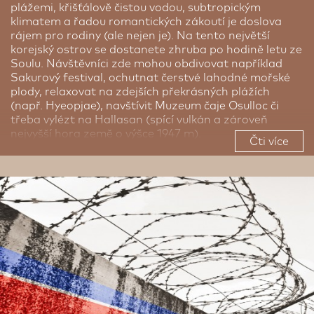
plážemi, křišťálově čistou vodou, subtropickým
klimatem a řadou romantických zákoutí je doslova
rájem pro rodiny (ale nejen je). Na tento největší
korejský ostrov se dostanete zhruba po hodině letu ze
Soulu. Návštěvníci zde mohou obdivovat například
Sakurový festival, ochutnat čerstvé lahodné mořské
plody, relaxovat na zdejších překrásných plážích
(např. Hyeopjae), navštívit Muzeum čaje Osulloc či
třeba vylézt na Hallasan (spící vulkán a zároveň
nejvyšší hora země o výšce 1947 m).
Čti více