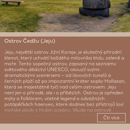
Ostrov Čedžu (Jeju)
Jeju, největší ostrov Jižní Koreje, je skutečný přírodní
klenot, který uchvátí každého milovníka klidu, zeleně a
moře. Tento sopečný ostrov, zapsaný na seznamu
světového dědictví UNESCO, okouzlí svými
dramatickými scenériemi – od lávových tunelů a
černých pláží až po impozantní kráter sopky Hallasan,
která se majestátně tyčí nad celým ostrovem. Jeju
není jen o přírodě, ale i o příbězích. Ostrov je opředen
mýty a folklórem, včetně legend o odvážných
potápěčkách haenyeo, které dodnes bez přístrojů loví
mořské plody z hlubin oceánu. Všude na ostrově
narazíte na usměvavé kamenné sošky dolharubang,
Čti více
strážce a symboly štěstí. Procházky po čajových
plantážích, koupání v křišťálově čistých vodách,