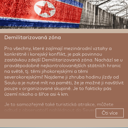
Demilitarizovaná zóna
Pro všechny, které zajímají mezinárodní vztahy a
konkrétně i korejský konflikt, je pak povinnou
zastávkou zdejší Demilitarizovaná zóna. Nachází se u
pravděpodobně nejkontrolovanějších státních hranic
na světě, tj. těmi jihokorejskými a těmi
severokorejskými! Najdeme ji zhruba hodinu jízdy od
Soulu a je nutné mít na paměti, že je možné ji navštívit
pouze v organizované skupině. Je to fakticky pás
území nikoho o šířce asi 4 km.
Je to samozřejmě také turistická atrakce, můžete
odtud z observatoří nahlédnout do Severní Koreje,
Čti více
dozvědět se více o dlouhotrvajícím konfliktu a dokonce
se projít tajným tunelem.