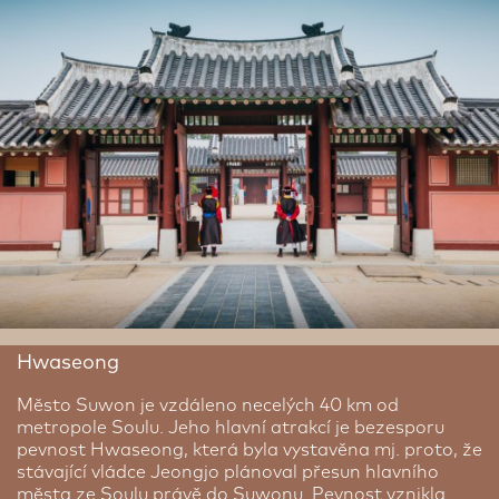
Navštívit byste měli i Park Imjingak či Most svobody,
po kterém v roce 1953 přešlo 12 773 osvobozených
jihokorejských válečných zajatců. Z observatoře Dora
můžete nahlédnout do severokorejské pohraniční
vesnice Kijong-dong.
Hwaseong
Město Suwon je vzdáleno necelých 40 km od
metropole Soulu. Jeho hlavní atrakcí je bezesporu
pevnost Hwaseong, která byla vystavěna mj. proto, že
stávající vládce Jeongjo plánoval přesun hlavního
města ze Soulu právě do Suwonu. Pevnost vznikla