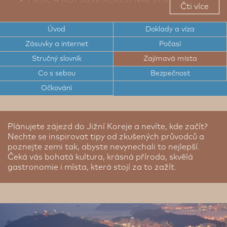
Čti více
TOP TIPY PRO CESTOVATELE DO JIŽNÍ
KOREJE
Úvod
Doklady a víza
Zásuvky a internet
Počasí
TOP ZAJÍMAVÁ MÍSTA JIŽNÍ KOREJE
Stručný slovník
Zajímavá místa
CESTOVNÍ DOKLADY A VÍZA DO JIŽNÍ KOREJE
Co s sebou
Bezpečnost
ELEKTRICKÉ ZÁSUVKY A INTERNET V JIŽNÍ
Očkování
KOREJI
POČASÍ V JIŽNÍ KOREJI
Plánujete zájezd do Jižní Koreje a nevíte, kde začít?
STRUČNÝ SLOVNÍK JIHOKOREJŠTINY
Nechte se inspirovat tipy od zkušených průvodců a
poznejte zemi tak, abyste nevynechali to nejlepší.
BEZPEČNOST V JIŽNÍ KOREJI
Čeká vás bohatá kultura, krásná příroda, skvělá
gastronomie i místa, která stojí za to zažít.