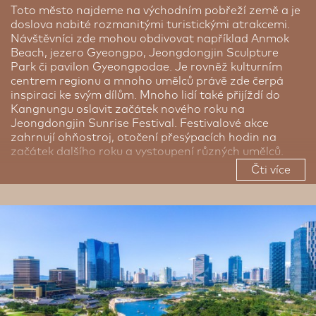
Toto město najdeme na východním pobřeží země a je
doslova nabité rozmanitými turistickými atrakcemi.
Návštěvníci zde mohou obdivovat například Anmok
Beach, jezero Gyeongpo, Jeongdongjin Sculpture
Park či pavilon Gyeongpodae. Je rovněž kulturním
centrem regionu a mnoho umělců právě zde čerpá
inspiraci ke svým dílům. Mnoho lidí také přijíždí do
Kangnungu oslavit začátek nového roku na
Jeongdongjin Sunrise Festival. Festivalové akce
zahrnují ohňostroj, otočení přesýpacích hodin na
začátek dalšího roku a vystoupení různých umělců.
Čti více
Kangnung bylo také jedním z hostitelských měst
zimních olympijských her v Pchjongčchangu v roce
2018. Navíc má Kangnung přezdívku „město kávy“, a
to zcela patřičně, zdejší káva je velmi lahodná.