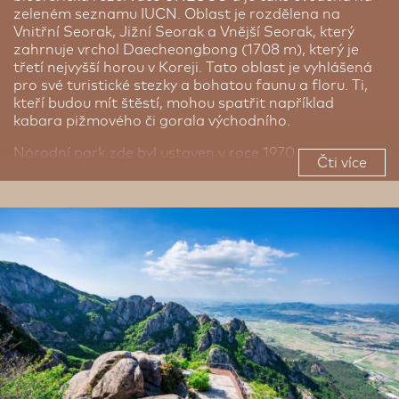
zeleném seznamu IUCN. Oblast je rozdělena na
Vnitřní Seorak, Jižní Seorak a Vnější Seorak, který
zahrnuje vrchol Daecheongbong (1708 m), který je
třetí nejvyšší horou v Koreji. Tato oblast je vyhlášená
pro své turistické stezky a bohatou faunu a floru. Ti,
kteří budou mít štěstí, mohou spatřit například
kabara pižmového či gorala východního.
Národní park zde byl ustaven v roce 1970.
Čti více