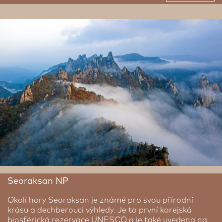
International Business District, futuristickou čtvrť
postavenou na umělém ostrově, která je ukázkou
chytrého městského plánování, moderní architektury
a ekologického přístupu. Milovníci přírody mohou
vyrazit na ostrovy v Inčchonském zálivu, jako je
Muuido nebo Wolmido, které nabízejí pláže, turistické
trasy i tradiční rybí restaurace. V samotném centru
města stojí za návštěvu Čínská čtvrť, největší a
nejstarší v Koreji, s barevnými uličkami a autentickými
chutěmi.
Seoraksan NP
Okolí hory Seoraksan je známé pro svou přírodní
krásu a dechberoucí výhledy. Je to první korejská
biosférická rezervace UNESCO a je také uvedena na