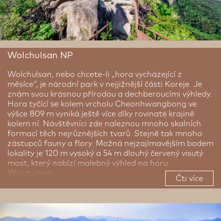
Wolchulsan NP
Wolchulsan, nebo chcete-li „hora vycházející z
měsíce“, je národní park v nejjižnější části Koreje. Je
znám svou krásnou přírodou a dechberoucími výhledy.
Hora tyčící se kolem vrcholu Cheonhwangbong ve
výšce 809 m vyniká ještě více díky rovinaté krajině
kolem ní. Návštěvníci zde naleznou mnoho skalních
formací těch nejrůznějších tvarů. Stejně tak mnoho
zástupců fauny a flory. Možná nejzajímavějším bodem
lokality je 120 m vysoký a 54 m dlouhý červený visutý
most, který nabízí malebný výhled na horu
Wolchulsan.
Čti více