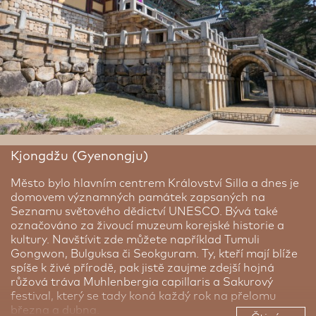
hostí každoroční Mezinárodní filmový festival a pyšní
se pulzujícími trhy, jako je slavný rybí trh Jagalchi, kde
lze ochutnat čerstvé úlovky přímo z moře. Za návštěvu
stojí také barevná čtvrť Gamcheon Culture Village,
labyrint uliček plný street artu, galerií a výhledů.
Kjongdžu (Gyenongju)
Město bylo hlavním centrem Království Silla a dnes je
domovem významných památek zapsaných na
Seznamu světového dědictví UNESCO. Bývá také
označováno za živoucí muzeum korejské historie a
kultury. Navštívit zde můžete například Tumuli
Gongwon, Bulguksa či Seokguram. Ty, kteří mají blíže
spíše k živé přírodě, pak jistě zaujme zdejší hojná
růžová tráva Muhlenbergia capillaris a Sakurový
festival, který se tady koná každý rok na přelomu
března a dubna.