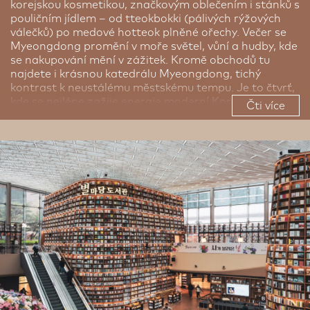
korejskou kosmetikou, značkovým oblečením i stánků s
pouličním jídlem – od tteokbokki (pálivých rýžových
válečků) po medové hotteok plněné ořechy. Večer se
Myeongdong promění v moře světel, vůní a hudby, kde
se nakupování mění v zážitek. Kromě obchodů tu
najdete i krásnou katedrálu Myeongdong, tichý
kontrast k neustálému městskému tempu. Je to čtvrť,
kde se nejlépe zažije energie moderní Koreje.
Čti více