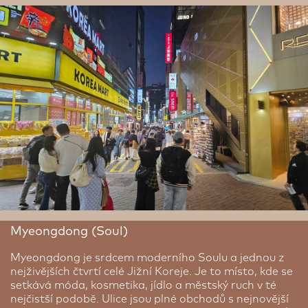
návštěvy vodopádů, vulkanických útesů a relaxace v
horkých pramenech dělají z Jeju místo, kde se příroda
snoubí s duší Koreje. A k tomu přidejte výbornou
místní kuchyni – od čerstvých mořských plodů po
světoznámé jejuvské mandarinky. Jeju je ostrov, který
zpomaluje čas. Ostrov, kde si člověk odpočine,
nadechne se a znovu se propojí s přírodou i sám se
sebou.
Myeongdong (Soul)
Myeongdong je srdcem moderního Soulu a jednou z
nejživějších čtvrtí celé Jižní Koreje. Je to místo, kde se
setkává móda, kosmetika, jídlo a městský ruch v té
nejčistší podobě. Ulice jsou plné obchodů s nejnovější