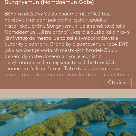
Sungnyemun (Namdaemun Gate)
Během návštěvy Soulu budeme mít příležitost
navštívit i národní poklad Korejské republiky -
historickou bránu Sungnyemun. Je známá také jako
Namdaemun („Jižní brána“), která sloužila jako hlavní
jižní vstup do města. Je to také symbol královské
autority a ochrany. Brána byla postavena v roce 1398
jako součást původních městských hradeb Soulu
během dynastie Joseon a nyní je jedním z
nejvýznamnějších a nejikoničtějších historických
monumentů Jižní Koreje. Tato dvoupatrová dřevěná
stavba postavená na masivním kamenném podstavci
působí impozantně i uprostřed moderního městského
Čti více
ruchu. Sungnyemun spojuje pevnost kamenné
základny s lehkostí a krásou tradiční korejské dřevěné
konstrukce, čímž vytváří jedinečný architektonický
celek. Brána si však prošla dramatickou historií. V roce
2008 byla vážně poškozena požárem, což otřáslo
celým národem. Po několikaleté rekonstrukci je ale
znovu otevřena veřejnosti. Na tomto místě můžeme
vnímat spojení mezi tradicí a současností, zastavit se
a načerpat inspiraci a kousek historie uprostřed