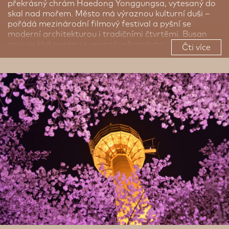
překrásný chrám Haedong Yonggungsa, vytesaný do
skal nad mořem. Město má výraznou kulturní duši –
pořádá mezinárodní filmový festival a pyšní se
moderní architekturou i tradičními čtvrtěmi. Busan
spojuje klid oceánu s energií velkoměsta.
Čti více