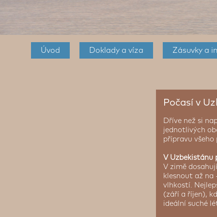
Úvod
Doklady a víza
Zásuvky a i
Počasí v U
Dříve než si na
jednotlivých o
přípravu všeho
V Uzbekistánu p
V zimě dosahují
klesnout až na 
vlhkostí. Nejle
(září a říjen), 
ideální suché lé