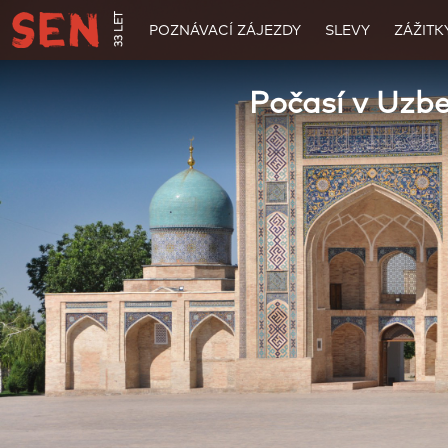
33 LET
POZNÁVACÍ ZÁJEZDY
SLEVY
ZÁŽITK
Počasí v Uzb