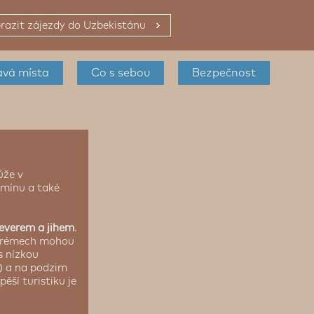
razit zájezdy do Uzbekistánu
avá místa
Co s sebou
Bezpečnost
ůže v
rmínu a také
severem a jihem.
extrémech mohou
s nízkou
n) a na podzim
pěší turistiku je