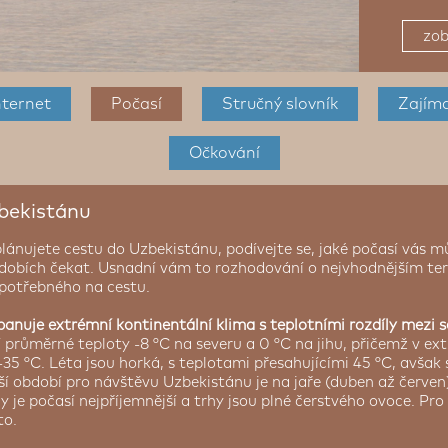
zob
nternet
Počasí
Stručný slovník
Zajím
Očkování
zbekistánu
plánujete cestu do Uzbekistánu, podívejte se, jaké počasí vás m
bdobích čekat. Usnadní vám to rozhodování o nejvhodnějším te
 potřebného na cestu.
anuje extrémní kontinentální klima s teplotními rozdíly mezi 
 průměrné teploty -8 °C na severu a 0 °C na jihu, přičemž v 
-35 °C. Léta jsou horká, s teplotami přesahujícími 45 °C, avšak 
pší období pro návštěvu Uzbekistánu je na jaře (duben až červe
kdy je počasí nejpříjemnější a trhy jsou plné čerstvého ovoce. Pro 
to.