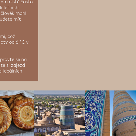
 na místě často
k letních
i člověk mohl
budete mít
mi, což
oty od 6 °C v
pravte se na
te si zájezd
a ideálních