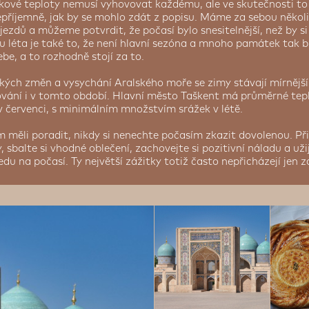
kové teploty nemusí vyhovovat každému, ale ve skutečnosti to
příjemně, jak by se mohlo zdát z popisu. Máme za sebou několi
ezdů a můžeme potvrdit, že počasí bylo snesitelnější, než by s
 léta je také to, že není hlavní sezóna a mnoho památek tak 
ebe, a to rozhodně stojí za to.
kých změn a vysychání Aralského moře se zimy stávají mírnější
vání i v tomto období. Hlavní město Taškent má průměrné tepl
v červenci, s minimálním množstvím srážek v létě.
měli poradit, nikdy si nenechte počasím zkazit dovolenou. Při
 sbalte si vhodné oblečení, zachovejte si pozitivní náladu a užij
edu na počasí. Ty největší zážitky totiž často nepřicházejí jen z