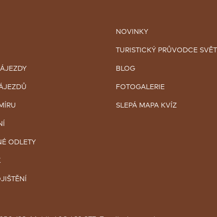
NOVINKY
TURISTICKÝ PRŮVODCE SVĚ
ZÁJEZDY
BLOG
ZÁJEZDŮ
FOTOGALERIE
MÍRU
SLEPÁ MAPA KVÍZ
NÍ
É ODLETY
K
JIŠTĚNÍ