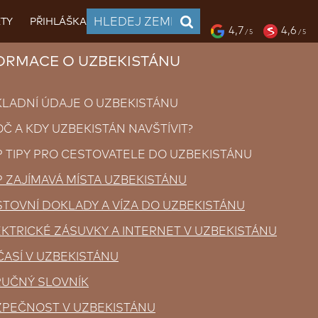
TY
PŘIHLÁŠKA
4,7
4,6
/ 5
/ 5
RMACE O UZBEKISTÁNU
ADNÍ ÚDAJE O UZBEKISTÁNU
 A KDY UZBEKISTÁN NAVŠTÍVIT?
TIPY PRO CESTOVATELE DO UZBEKISTÁNU
 ZAJÍMAVÁ MÍSTA UZBEKISTÁNU
TOVNÍ DOKLADY A VÍZA DO UZBEKISTÁNU
KTRICKÉ ZÁSUVKY A INTERNET V UZBEKISTÁNU
ASÍ V UZBEKISTÁNU
RUČNÝ SLOVNÍK
ZPEČNOST V UZBEKISTÁNU