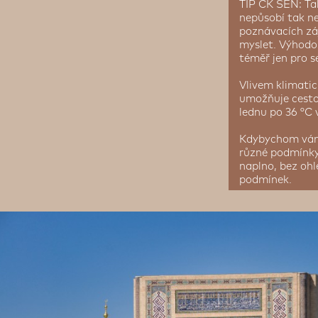
TIP CK SEN: Ta
nepůsobí tak ne
poznávacích záj
myslet. Výhodou
téměř jen pro s
Vlivem klimatic
umožňuje cesto
lednu po 36 °C 
Kdybychom vám 
různé podmínky,
naplno, bez ohl
podmínek.