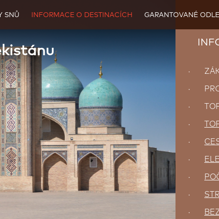
Y SNŮ
INFORMACE O DESTINACÍCH
GARANTOVANÉ ODLE
INFO
ekistánu
· ZÁKL
· PROČ
· TOP 
·
TOP
·
CES
·
ELE
·
POČ
·
ST
·
BE