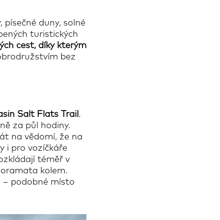
, písečné duny, solné
bených turistických
ch cest, díky kterým
dobrodružstvím bez
in Salt Flats Trail
.
žně za půl hodiny.
rát na vědomí, že na
y i pro vozíčkáře
ozkládají téměř v
anoramata kolem.
no – podobné místo