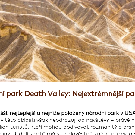
í park Death Valley: Nejextrémnější p
šší, nejteplejší a nejníže položený národní park v US
v této oblasti však neodrazují od návštěvy – právě 
lion turistů, kteří mohou obdivovat rozmanitý a drsn
jiny. „Údolí smrti“ má sice zlověstně znějící název, 