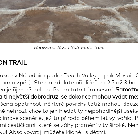
Badwater Basin Salt Flats Trail.
N TRAIL
asou v Národním parku Death Valley je pak Mosaic C
(tam a zpět). Stezku zdoláte přibližně za 2,5 až 3 ho
 je říjen až duben. Psi na tuto túru nesmí.
Samotná
 ti největší dobrodruzi se dokonce mohou vydat mez
ýšená opatrnost, některé povrchy totiž mohou klou
ě nehrozí, chce to jen hledat ty nejpohodlnější úsek
zajímavé scenérie, jež tu příroda během let vytvořila
i cestičkami, které se záhy promění v ty široké. Nene
! Absolvovat ji můžete klidně i s dětmi.