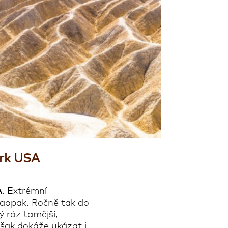
ark USA
A
. Extrémní
naopak. Ročně tak do
ý ráz tamější,
avšak dokáže ukázat i