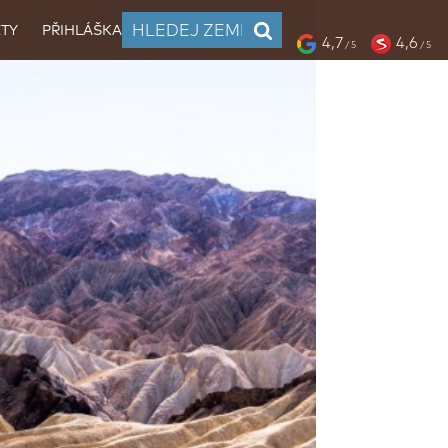
TY
PŘIHLÁŠKA
4,7
4,6
/ 5
/ 5