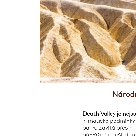
Národn
Death Valley je nejsu
klimatické podmínky 
parku zavítá přes mi
převážně pouštní kra