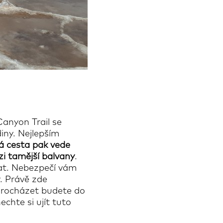
anyon Trail se
diny. Nejlepším
 cesta pak vede
i tamější balvany
.
zat. Nebezpečí vám
y. Právě zde
. Procházet budete do
chte si ujít tuto