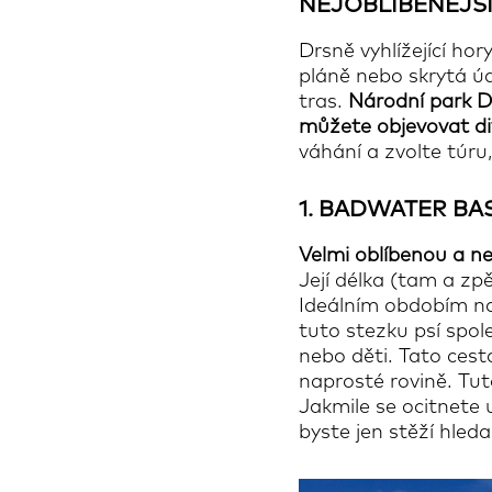
NEJOBLÍBENĚJŠÍ
Drsně vyhlížející hor
pláně nebo skrytá úd
tras.
Národní park D
můžete objevovat di
váhání a zvolte túru
1.
BADWATER BASI
Velmi oblíbenou a n
Její délka (tam a zpě
Ideálním obdobím na 
tuto stezku psí spole
nebo děti. Tato cest
naprosté rovině. Tu
Jakmile se ocitnete
byste jen stěží hleda