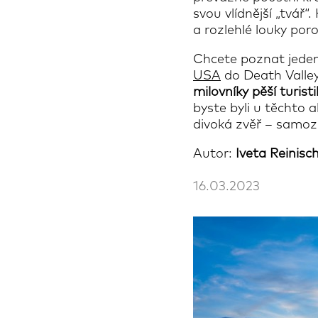
svou vlídnější „tvář
a rozlehlé louky poro
Chcete poznat jede
USA
do Death Valle
milovníky pěší turisti
byste byli u těchto a
divoká zvěř – samoz
Autor:
Iveta Reinisc
16.03.2023