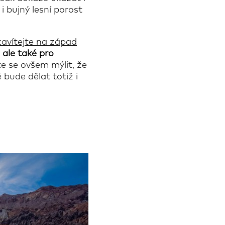
i bujný lesní porost
zavítejte na západ
 ale také pro
 se ovšem mýlit, že
 bude dělat totiž i