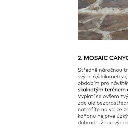
2.
MOSAIC CANYO
Středně náročnou tr
svými 6,4 kilometry 
obdobím pro návštěvu
skalnatým terénem a
Vyplatí se ovšem zv
zde ale bezprostředn
natrefíte na velice 
kaňonu nejprve úzkým
dobrodružnou výpravu