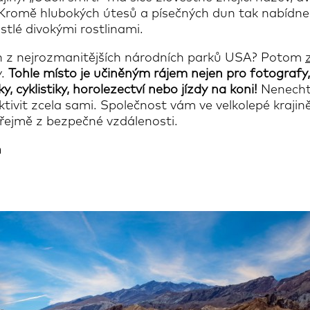
“. Kromě hlubokých útesů a písečných dun tak nabídne 
stlé divokými rostlinami.
n z nejrozmanitějších národních parků USA? Potom
y.
Tohle místo je učiněným rájem nejen pro fotografy,
ky, cyklistiky, horolezectví nebo jízdy na koni!
Nenechte
ktivit zcela sami. Společnost vám ve velkolepé krajině
řejmě z bezpečné vzdálenosti.
h