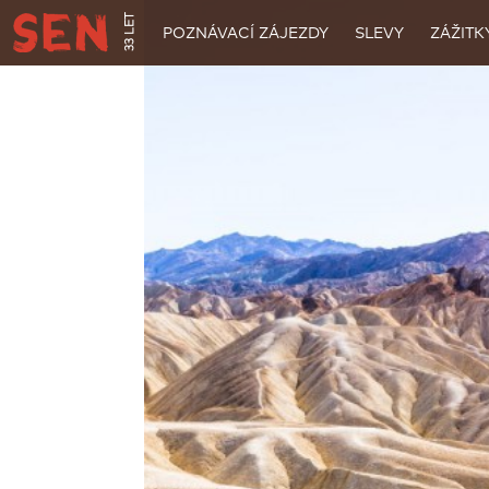
33 LET
POZNÁVACÍ ZÁJEZDY
SLEVY
ZÁŽITK