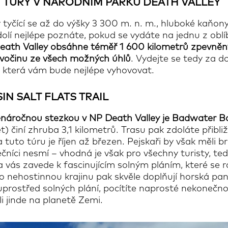
 TÚRY V NÁRODNÍM PARKU DEATH VALLEY
y tyčící se až do výšky 3 300 m. n. m., hluboké kaňony
olí nejlépe poznáte, pokud se vydáte na jednu z oblí
eath Valley obsáhne téměř 1 600 kilometrů zpevněný
vočinu ze všech možných úhlů
. Vydejte se tedy za 
, která vám bude nejlépe vyhovovat.
N SALT FLATS TRAIL
enáročnou stezkou v NP Death Valley je Badwater Bas
t) činí zhruba 3,1 kilometrů. Trasu pak zdoláte přibli
tuto túru je říjen až březen. Pejskaři by však měli b
čníci nesmí – vhodná je však pro všechny turisty, ted
a vás zavede k fascinujícím solným pláním, které se r
to nehostinnou krajinu pak skvěle doplňují horská p
 uprostřed solných plání, pocítíte naprosté nekoneč
li jinde na planetě Zemi.