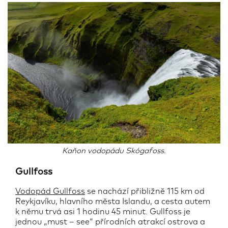
Kaňon vodopádu Skógafoss.
Gullfoss
Vodopád Gullfoss
se nachází přibližně 115 km od
Reykjavíku, hlavního města Islandu, a cesta autem
k němu trvá asi 1 hodinu 45 minut. Gullfoss je
jednou „must – see“ přírodních atrakcí ostrova a