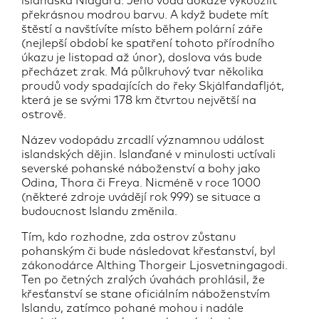
islandská Niagára. Jeho voda dokáže vykouzlit
překrásnou modrou barvu. A když budete mít
štěstí a navštívíte místo během polární záře
(nejlepší období ke spatření tohoto přírodního
úkazu je listopad až únor), doslova vás bude
přecházet zrak. Má půlkruhový tvar několika
proudů vody spadajících do řeky Skjálfandafljót,
která je se svými 178 km čtvrtou největší na
ostrově.
Název vodopádu zrcadlí významnou událost
islandských dějin. Islanďané v minulosti uctívali
severské pohanské náboženství a bohy jako
Odina, Thora či Freya. Nicméně v roce 1000
(některé zdroje uvádějí rok 999) se situace a
budoucnost Islandu změnila.
Tím, kdo rozhodne, zda ostrov zůstanu
pohanským či bude následovat křesťanství, byl
zákonodárce Althing Thorgeir Ljosvetningagodi.
Ten po četných zralých úvahách prohlásil, že
křesťanství se stane oficiálním náboženstvím
Islandu, zatímco pohané mohou i nadále