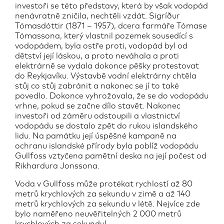
investoři se této představy, která by však vodopád
nenávratně zničila, nechtěli vzdát. Sigríður
Tómasdóttir (1871 – 1957), dcera farmáře Tómase
Tómassona, který vlastnil pozemek sousedící s
vodopádem, byla ostře proti, vodopád byl od
dětství její láskou, a proto neváhala a proti
elektrárně se vydala dokonce pěšky protestovat
do Reykjavíku. Výstavbě vodní elektrárny chtěla
stůj co stůj zabránit a nakonec se jí to také
povedlo. Dokonce vyhrožovala, že se do vodopádu
vrhne, pokud se začne dílo stavět. Nakonec
investoři od záměru odstoupili a vlastnictví
vodopádu se dostalo zpět do rukou islandského
lidu. Na památku její úspěšné kampaně na
ochranu islandské přírody byla poblíž vodopádu
Gullfoss vztyčena pamětní deska na její počest od
Rikhardura Jonssona.
Voda v Gullfoss může protékat rychlostí až 80
metrů krychlových za sekundu v zimě a až 140
metrů krychlových za sekundu v létě. Nejvíce zde
bylo naměřeno neuvěřitelných 2 000 metrů