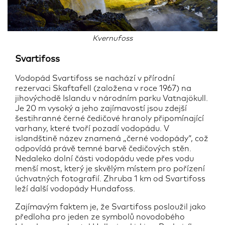
Kvernufoss
Svartifoss
Vodopád Svartifoss se nachází v přírodní
rezervaci Skaftafell (založena v roce 1967) na
jihovýchodě Islandu v národním parku Vatnajökull.
Je 20 m vysoký a jeho zajímavostí jsou zdejší
šestihranné černé čedičové hranoly připomínající
varhany, které tvoří pozadí vodopádu. V
islandštině název znamená „černé vodopády“, což
odpovídá právě temné barvě čedičových stěn.
Nedaleko dolní části vodopádu vede přes vodu
menší most, který je skvělým místem pro pořízení
úchvatných fotografií. Zhruba 1 km od Svartifoss
leží další vodopády Hundafoss.
Zajímavým faktem je, že Svartifoss posloužil jako
předloha pro jeden ze symbolů novodobého