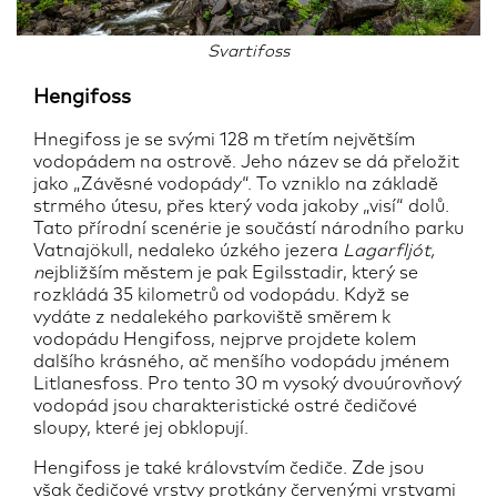
Svartifoss
Hengifoss
Hnegifoss je se svými 128 m třetím největším
vodopádem na ostrově. Jeho název se dá přeložit
jako „Závěsné vodopády“. To vzniklo na základě
strmého útesu, přes který voda jakoby „visí“ dolů.
Tato přírodní scenérie je součástí národního parku
Vatnajökull, nedaleko úzkého jezera
Lagarfljót,
n
ejbližším městem je pak Egilsstadir, který se
rozkládá 35 kilometrů od vodopádu. Když se
vydáte z nedalekého parkoviště směrem k
vodopádu Hengifoss, nejprve projdete kolem
dalšího krásného, ač menšího vodopádu jménem
Litlanesfoss. Pro tento 30 m vysoký dvouúrovňový
vodopád jsou charakteristické ostré čedičové
sloupy, které jej obklopují.
Hengifoss je také královstvím čediče. Zde jsou
však čedičové vrstvy protkány červenými vrstvami