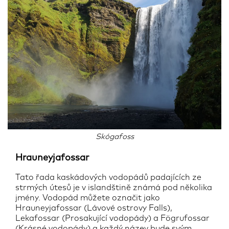
Skógafoss
Hrauneyjafossar
Tato řada kaskádových vodopádů padajících ze
strmých útesů je v islandštině známá pod několika
jmény. Vodopád můžete označit jako
Hrauneyjafossar (Lávové ostrovy Falls),
Lekafossar (Prosakující vodopády) a Fögrufossar
(Krásné vodopády) a každý název bude svým