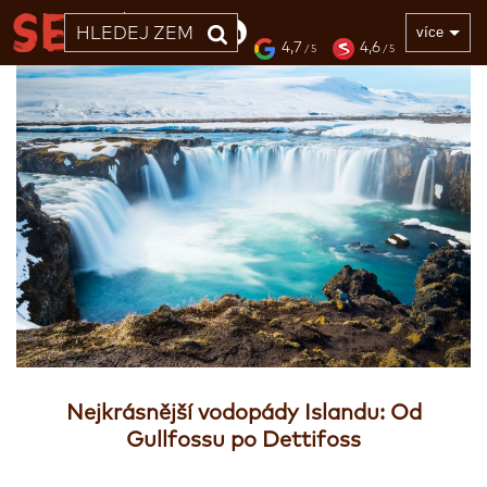
33 LET
více
4,7
4,6
/ 5
/ 5
Nejkrásnější vodopády Islandu: Od
Gullfossu po Dettifoss