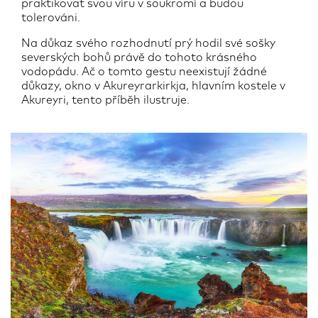
praktikovat svou víru v soukromí a budou
tolerováni.
Na důkaz svého rozhodnutí prý hodil své sošky
severských bohů právě do tohoto krásného
vodopádu. Ač o tomto gestu neexistují žádné
důkazy, okno v Akureyrarkirkja, hlavním kostele v
Akureyri, tento příběh ilustruje.