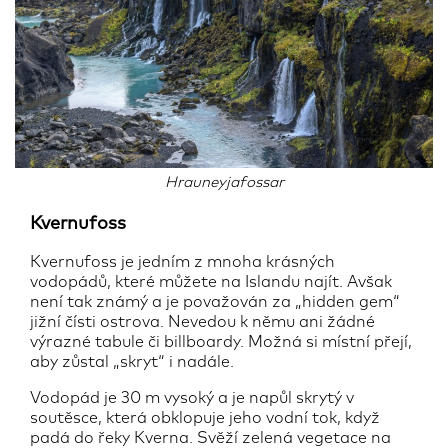
Hrauneyjafossar
Kvernufoss
Kvernufoss je jedním z mnoha krásných
vodopádů, které můžete na Islandu najít. Avšak
není tak známý a je považován za „hidden gem“
jižní čísti ostrova. Nevedou k němu ani žádné
výrazné tabule či billboardy. Možná si místní přejí,
aby zůstal „skryt“ i nadále.
Vodopád je 30 m vysoký a je napůl skrytý v
soutěsce, která obklopuje jeho vodní tok, když
padá do řeky Kverna. Svěží zelená vegetace na