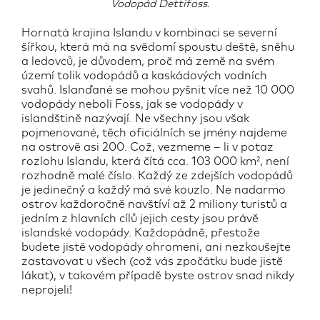
Vodopád Dettifoss.
Hornatá krajina Islandu v kombinaci se severní
šířkou, která má na svědomí spoustu deště, sněhu
a ledovců, je důvodem, proč má země na svém
území tolik vodopádů a kaskádových vodních
svahů. Islanďané se mohou pyšnit více než 10 000
vodopády neboli Foss, jak se vodopády v
islandštině nazývají. Ne všechny jsou však
pojmenované, těch oficiálních se jmény najdeme
na ostrově asi 200. Což, vezmeme – li v potaz
rozlohu Islandu, která čítá cca. 103 000 km², není
rozhodně malé číslo. Každý ze zdejších vodopádů
je jedinečný a každý má své kouzlo. Ne nadarmo
ostrov každoročně navštíví až 2 miliony turistů a
jedním z hlavních cílů jejich cesty jsou právě
islandské vodopády. Každopádně, přestože
budete jistě vodopády ohromeni, ani nezkoušejte
zastavovat u všech (což vás zpočátku bude jistě
lákat), v takovém případě byste ostrov snad nikdy
neprojeli!