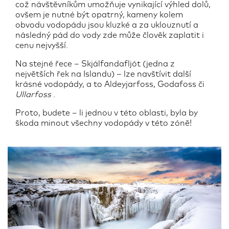
což návštěvníkům umožňuje vynikající výhled dolů,
ovšem je nutné být opatrný, kameny kolem
obvodu vodopádu jsou kluzké a za uklouznutí a
následný pád do vody zde může člověk zaplatit i
cenu nejvyšší.
Na stejné řece – Skjálfandafljót (jedna z
největších řek na Islandu) – lze navštívit další
krásné vodopády, a to Aldeyjarfoss, Godafoss či
Ullarfoss
.
Proto, budete – li jednou v této oblasti, byla by
škoda minout všechny vodopády v této zóně!