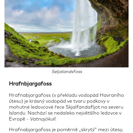
Seljalandsfoss
Hrafnbjargafoss
Hrafnabjargafoss (v překladu vodopád Havraního
útesu) je krásný vodopád ve tvaru podkovy v
mohutné ledovcové řece Skjalfandafljot na severu
Islandu. Nachází se nedaleko největšího ledovce v
Evropě -
Vatnajökull.
Hrafnabjargafoss je poměrně „skrytý“ mezi útesy,