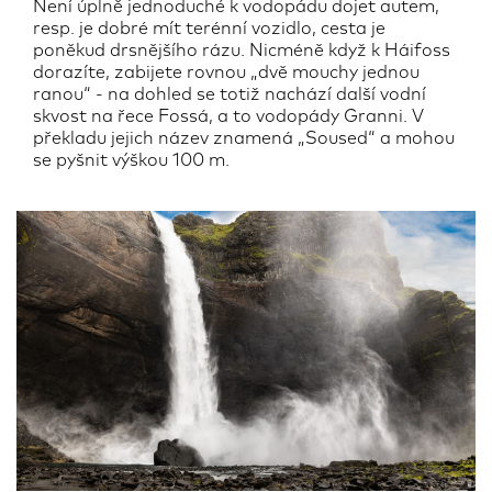
Není úplně jednoduché k vodopádu dojet autem,
resp. je dobré mít terénní vozidlo, cesta je
poněkud drsnějšího rázu. Nicméně když k Háifoss
dorazíte, zabijete rovnou „dvě mouchy jednou
ranou“ - na dohled se totiž nachází další vodní
skvost na řece Fossá, a to vodopády Granni. V
překladu jejich název znamená „Soused“ a mohou
se pyšnit výškou 100 m.