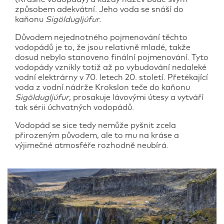
způsobem adekvátní. Jeho voda se snáší do
kaňonu
Sigöldugljúfur.
Důvodem nejednotného pojmenování těchto
vodopádů je to, že jsou relativně mladé, takže
dosud nebylo stanoveno finální pojmenování. Tyto
vodopády vznikly totiž až po vybudování nedaleké
vodní elektrárny v 70. letech 20. století. Přetékající
voda z vodní nádrže Krokslon teče do kaňonu
Sigöldugljúfur
, prosakuje lávovými útesy a vytváří
tak sérii úchvatných vodopádů.
Vodopád se sice tedy nemůže pyšnit zcela
přirozeným původem, ale to mu na kráse a
výjimečné atmosféře rozhodně neubírá.