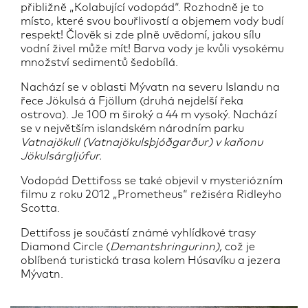
přibližně „Kolabující vodopád“. Rozhodně je to
místo, které svou bouřlivostí a objemem vody budí
respekt! Člověk si zde plně uvědomí, jakou sílu
vodní živel může mít! Barva vody je kvůli vysokému
množství sedimentů šedobílá.
Nachází se v oblasti Mývatn na severu Islandu na
řece Jökulsá á Fjöllum (druhá nejdelší řeka
ostrova). Je 100 m široký a 44 m vysoký. Nachází
se v největším islandském národním parku
Vatnajökull (
Vatnajökulsþjóðgarður) v kaňonu
Jökulsárgljúfur.
Vodopád Dettifoss se také objevil v mysteriózním
filmu z roku 2012 „Prometheus“ režiséra Ridleyho
Scotta.
Dettifoss je součástí známé vyhlídkové trasy
Diamond Circle (
Demantshringurinn),
což je
oblíbená turistická trasa kolem Húsavíku a jezera
Mývatn.