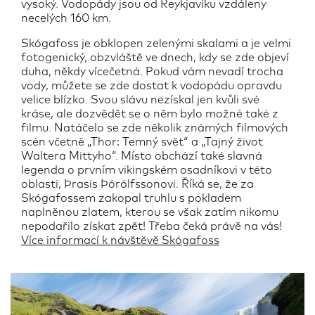
vysoký. Vodopády jsou od Reykjavíku vzdáleny
necelých 160 km.
Skógafoss je obklopen zelenými skalami a je velmi
fotogenický, obzvláště ve dnech, kdy se zde objeví
duha, někdy vícečetná. Pokud vám nevadí trocha
vody, můžete se zde dostat k vodopádu opravdu
velice blízko. Svou slávu nezískal jen kvůli své
kráse, ale dozvědět se o něm bylo možné také z
filmu. Natáčelo se zde několik známých filmových
scén včetně „Thor: Temný svět“ a „Tajný život
Waltera Mittyho“. Místo obchází také slavná
legenda o prvním vikingském osadníkovi v této
oblasti, Þrasis Þórólfssonovi. Říká se, že za
Skógafossem zakopal truhlu s pokladem
naplněnou zlatem, kterou se však zatím nikomu
nepodařilo získat zpět! Třeba čeká právě na vás!
Více informací k návštěvě Skógafoss