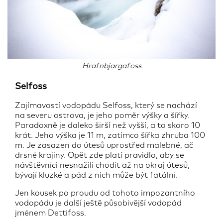
Hrafnbjargafoss
Selfoss
Zajímavostí vodopádu Selfoss, který se nachází
na severu ostrova, je jeho poměr výšky a šířky.
Paradoxně je daleko širší než vyšší, a to skoro 10
krát. Jeho výška je 11 m, zatímco šířka zhruba 100
m. Je zasazen do útesů uprostřed malebné, ač
drsné krajiny. Opět zde platí pravidlo, aby se
návštěvníci nesnažili chodit až na okraj útesů,
bývají kluzké a pád z nich může být fatální.
Jen kousek po proudu od tohoto impozantního
vodopádu je další ještě působivější vodopád
jménem Dettifoss.