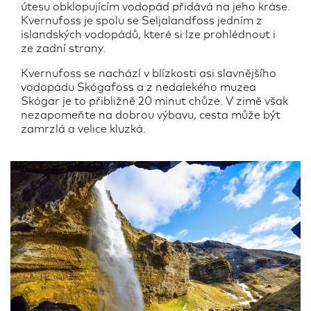
útesu obklopujícím vodopád přidává na jeho kráse.
Kvernufoss je spolu se Seljalandfoss jedním z
islandských vodopádů, které si lze prohlédnout i
ze zadní strany.
Kvernufoss se nachází v blízkosti asi slavnějšího
vodopádu Skógafoss a z nedalekého muzea
Skógar je to přibližně 20 minut chůze. V zimě však
nezapomeňte na dobrou výbavu, cesta může být
zamrzlá a velice kluzká.