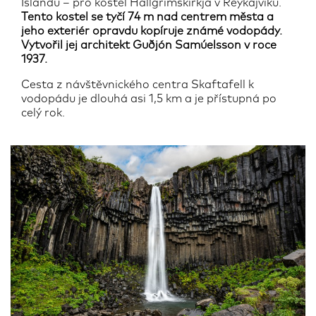
Islandu – pro kostel Hallgrimskirkja v Reykajvíku.
Tento kostel se tyčí 74 m nad centrem města a
jeho exteriér opravdu kopíruje známé vodopády.
Vytvořil jej architekt Guðjón Samúelsson v roce
1937.
Cesta z návštěvnického centra Skaftafell k
vodopádu je dlouhá asi 1,5 km a je přístupná po
celý rok.