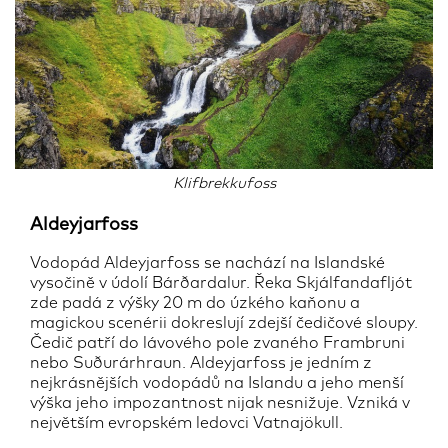
Klifbrekkufoss
Aldeyjarfoss
Vodopád Aldeyjarfoss se nachází na Islandské
vysočině v údolí Bárðardalur. Řeka Skjálfandafljót
zde padá z výšky 20 m do úzkého kaňonu a
magickou scenérii dokreslují zdejší čedičové sloupy.
Čedič patří do lávového pole zvaného Frambruni
nebo Suðurárhraun. Aldeyjarfoss je jedním z
nejkrásnějších vodopádů na Islandu a jeho menší
výška jeho impozantnost nijak nesnižuje. Vzniká v
největším evropském ledovci Vatnajökull.