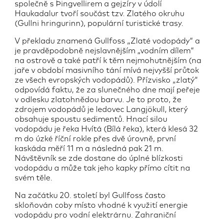
společně s Þingvellirem a gejzíry v údolí
Haukadalur tvoří součást tzv. Zlatého okruhu
(Gullni hringurinn), populární turistické trasy.
V překladu znamená Gullfoss „Zlaté vodopády“ a
je pravděpodobně nejslavnějším „vodním dílem“
na ostrově a také patří k těm nejmohutnějším (na
jaře v období masivního tání mívá nejvyšší průtok
ze všech evropských vodopádů). Přízvisko „zlatý“
odpovídá faktu, že za slunečného dne mají peřeje
v odlesku zlatohnědou barvu. Je to proto, že
zdrojem vodopádů je ledovec Langjökull, který
obsahuje spoustu sedimentů. Hnací silou
vodopádu je řeka Hvítá (Bílá řeka), která klesá 32
m do úzké říční rokle přes dvě úrovně, první
kaskáda měří 11 m a následná pak 21 m.
Návštěvník se zde dostane do úplné blízkosti
vodopádu a může tak jeho kapky přímo cítit na
svém těle.
Na začátku 20. století byl Gullfoss často
skloňován coby místo vhodné k využití energie
vodopádu pro vodní elektrárnu. Zahraniční