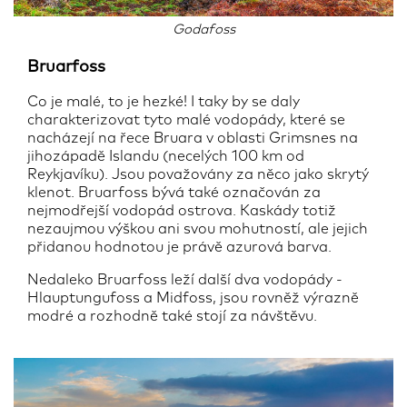
Godafoss
Bruarfoss
Co je malé, to je hezké! I taky by se daly
charakterizovat tyto malé vodopády, které se
nacházejí na řece Bruara v oblasti Grimsnes na
jihozápadě Islandu (necelých 100 km od
Reykjavíku). Jsou považovány za něco jako skrytý
klenot. Bruarfoss bývá také označován za
nejmodřejší vodopád ostrova. Kaskády totiž
nezaujmou výškou ani svou mohutností, ale jejich
přidanou hodnotou je právě azurová barva.
Nedaleko Bruarfoss leží další dva vodopády -
Hlauptungufoss a Midfoss, jsou rovněž výrazně
modré a rozhodně také stojí za návštěvu.