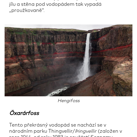
jílu a stěna pod vodopádem tak vypadá
„proužkovaně“.
Hengifoss
Öxarárfoss
Tento překrásný vodopád se nachází se v
národním parku Thingvellir/
Þingvellir
(založen v