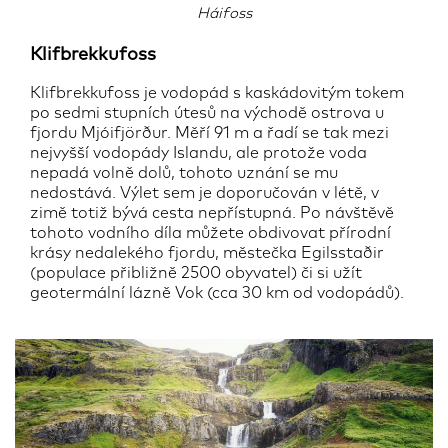
Háifoss
Klifbrekkufoss
Klifbrekkufoss je vodopád s kaskádovitým tokem
po sedmi stupních útesů na východě ostrova u
fjordu Mjóifjörður. Měří 91 m a řadí se tak mezi
nejvyšší vodopády Islandu, ale protože voda
nepadá volně dolů, tohoto uznání se mu
nedostává. Výlet sem je doporučován v létě, v
zimě totiž bývá cesta nepřístupná. Po návštěvě
tohoto vodního díla můžete obdivovat přírodní
krásy nedalekého fjordu, městečka Egilsstaðir
(populace přibližně 2500 obyvatel) či si užít
geotermální lázně Vok (cca 30 km od vodopádů).