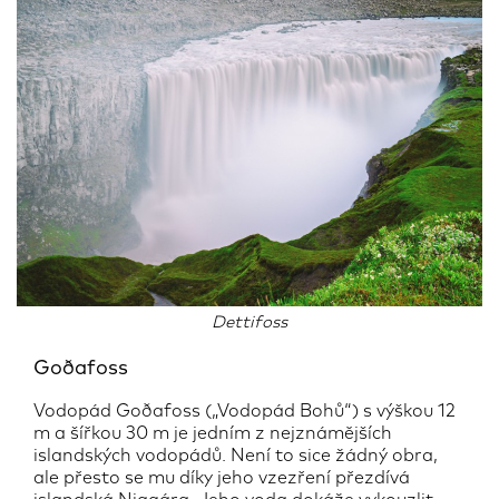
Dettifoss
Goðafoss
Vodopád Goðafoss („Vodopád Bohů“) s výškou 12
m a šířkou 30 m je jedním z nejznámějších
islandských vodopádů. Není to sice žádný obra,
ale přesto se mu díky jeho vzezření přezdívá