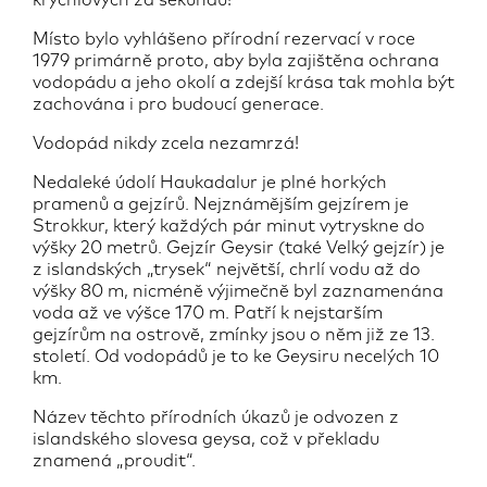
krychlových za sekundu!
Místo bylo vyhlášeno přírodní rezervací v roce
1979 primárně proto, aby byla zajištěna ochrana
vodopádu a jeho okolí a zdejší krása tak mohla být
zachována i pro budoucí generace.
Vodopád nikdy zcela nezamrzá!
Nedaleké údolí Haukadalur je plné horkých
pramenů a gejzírů. Nejznámějším gejzírem je
Strokkur, který každých pár minut vytryskne do
výšky 20 metrů. Gejzír Geysir (také Velký gejzír) je
z islandských „trysek“ největší, chrlí vodu až do
výšky 80 m, nicméně výjimečně byl zaznamenána
voda až ve výšce 170 m. Patří k nejstarším
gejzírům na ostrově, zmínky jsou o něm již ze 13.
století. Od vodopádů je to ke Geysiru necelých 10
km.
Název těchto přírodních úkazů je odvozen z
islandského slovesa geysa, což v překladu
znamená „proudit“.