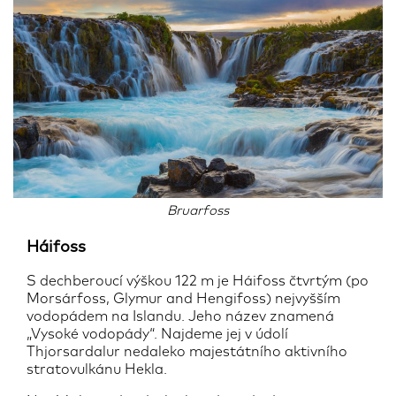
Bruarfoss
Háifoss
S dechberoucí výškou 122 m je Háifoss čtvrtým (po
Morsárfoss, Glymur and Hengifoss) nejvyšším
vodopádem na Islandu. Jeho název znamená
„Vysoké vodopády“. Najdeme jej v údolí
Thjorsardalur nedaleko majestátního aktivního
stratovulkánu Hekla.