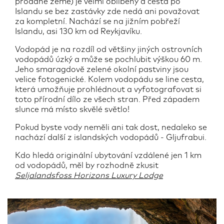
prodané země) je velmi oblíbený a cesta po
Islandu se bez zastávky zde nedá ani považovat
za kompletní. Nachází se na jižním pobřeží
Islandu, asi 130 km od Reykjavíku.
Vodopád je na rozdíl od většiny jiných ostrovních
vodopádů úzký a může se pochlubit výškou 60 m.
Jeho smaragdově zelené okolní pastviny jsou
velice fotogenické. Kolem vodopádu se line cesta,
která umožňuje prohlédnout a vyfotografovat si
toto přírodní dílo ze všech stran. Před západem
slunce má místo skvělé světlo!
Pokud byste vody neměli ani tak dost, nedaleko se
nachází další z islandských vodopádů - Gljufrabui.
Kdo hledá originální ubytování vzdálené jen 1 km
od vodopádů, měl by rozhodně zkusit
Seljalandsfoss Horizons Luxury Lodge