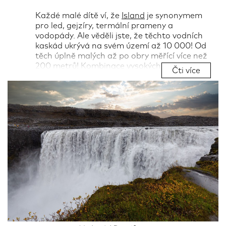
Každé malé dítě ví, že
Island
je synonymem
pro led, gejzíry, termální prameny a
vodopády. Ale věděli jste, že těchto vodních
kaskád ukrývá na svém území až 10 000! Od
těch úplně malých až po obry měřící více než
200 metrů! Kombinace vysokých hor, velkých
Čti více
horských ledovců a severoatlantického
klimatu s cykly tání a mrazu a zároveň
četnými srážkami vytvořila toto velké
množství vodopádů. Nebo že by je měli na
svědomí zdejší elfové?
Autor:
Petra Špačková
03.02.2023