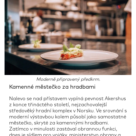
Moderně připravený předkrm.
Kamenné městečko za hradbami
Nalevo se nad přístavem vypíná pevnost Akershus
z konce třináctého století, nejzachovalejší
středověký hradní komplex v Norsku. Ve srovnání s
moderní výstavbou kolem působí jako samostatné
městečko, skryté za kamennými hradbami.
Zatímco v minulosti zastával obrannou funkci,
dnes je sídlem pro vojáky, ministerstvo obrany a