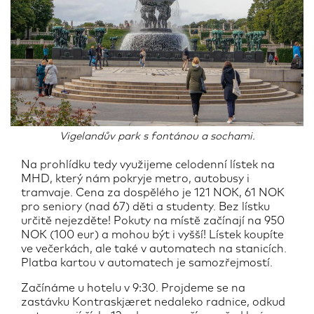
Vigelandův park s fontánou a sochami.
Na prohlídku tedy využijeme celodenní lístek na
MHD, který nám pokryje metro, autobusy i
tramvaje. Cena za dospělého je 121 NOK, 61 NOK
pro seniory (nad 67) děti a studenty. Bez lístku
určitě nejezděte! Pokuty na místě začínají na 950
NOK (100 eur) a mohou být i vyšší! Lístek koupíte
ve večerkách, ale také v automatech na stanicích.
Platba kartou v automatech je samozřejmostí.
Začínáme u hotelu v 9:30. Projdeme se na
zastávku Kontraskjæret nedaleko radnice, odkud