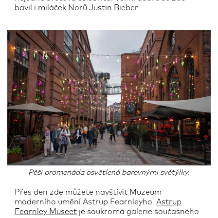
bavil i miláček Norů Justin Bieber.
Pěší promenáda osvětlená barevnými světýlky.
Přes den zde můžete navštívit Muzeum
moderního umění Astrup Fearnleyho.
Astrup
Fearnley Museet
je soukromá galerie současného