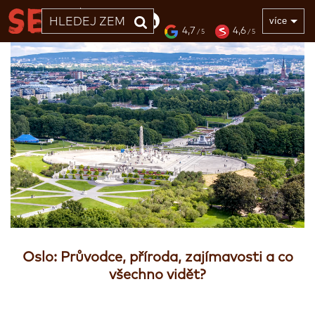
33 LET
více
4,7
4,6
/ 5
/ 5
Oslo: Průvodce, příroda, zajímavosti a co
všechno vidět?