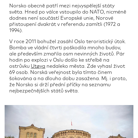
Norsko obecně patří mezi nejvyspělejší státy
světa. Hned po válce vstoupilo do NATO, nicméně
dodnes není součástí Evropské unie, Norové
přistoupení dvakrát v referendu zamítli (1972 a
1994).
V roce 2011 bohužel zasáhl Oslo teroristický útok.
Bomba ve vládní čtvrti poškodila mnoho budov,
ale především zmařila osm nevinných životů. Pár
hodin po explozi v Oslu došlo ke střelbě na
ostrůvku
Utøya
nedaleko města. Zde vyhasl život
69 osob. Norská veřejnost byla tímto činem
šokována a na dlouho dobu zasažena. Mj. i proto,
že Norsko si drží přední příčky na seznamu
nejbezpečnějších států světa.