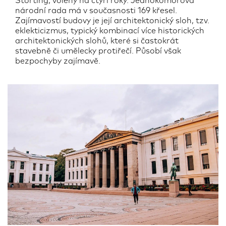
Storting, volený na čtyři roky. Jednokomorová
národní rada má v současnosti 169 křesel.
Zajímavostí budovy je její architektonický sloh, tzv.
eklekticizmus, typický kombinací více historických
architektonických slohů, které si častokrát
stavebně či umělecky protiřečí. Působí však
bezpochyby zajímavě.