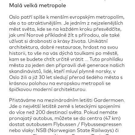
Malá velká metropole
Oslo patří spíše k menším evropským metropolím,
ale o to atraktivnějším. Je jedním z nejzelenějších
měst světa, kde se na každém kroku přesvědčíte,
jak umí Norové příkladně žít s přírodou, ale také
užívat si drobnosti a krásy života. Unikátní
architektura, dobré restaurace, hrdost na svou
historii, to vše na vás dýchá toulkami po městě,
kam se budete chtít určitě vrátit ... Tuto prohlídku
města za jeden den připravili dvě generace našich
skandinávistů, lidé, kteří mluví plynně norsky, v
Oslo žili a již 30 let sledují přerod šedého města s
krásnou polohou na evropskou metropoli se
špičkovou moderní architekturou.
Přistáváme na mezinárodním letišti Gardermoen.
Jde o největší letiště země s leteckými spojeními
do více než 200 destinací světa. Pokud nemáte
pronajatý autobus, můžete se do centra (47 km)
dostat autobusem Flybussen / Flybussexpressen
nebo vlaky: NSB (Norwegian State Railways) či