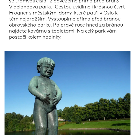
se tramvají číslo 12 odvezeme přímo před brány
Vigelandova parku. Cestou uvidíme i krásnou čtvrt
Frogner s městskými domy, které patří v Oslo k
těm nejdražším. Vystoupíme přímo před branou
obrovského parku. Po pravé ruce hned za bránou
najdete kavárnu s toaletami. Na celý park vám
postačí kolem hodinky.