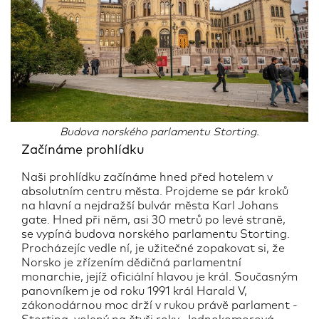
Budova norského parlamentu Storting.
Začínáme prohlídku
Naši prohlídku začínáme hned před hotelem v
absolutním centru města. Projdeme se pár kroků
na hlavní a nejdražší bulvár města Karl Johans
gate. Hned při něm, asi 30 metrů po levé straně,
se vypíná budova norského parlamentu Storting.
Procházejíc vedle ní, je užitečné zopakovat si, že
Norsko je zřízením dědičná parlamentní
monarchie, jejíž oficiální hlavou je král. Současným
panovníkem je od roku 1991 král Harald V,
zákonodárnou moc drží v rukou právě parlament -