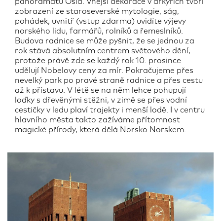
panoramatu Osla. Vnější dekorace v arkýřích tvoří
zobrazení ze staroseverské mytologie, ság,
pohádek, uvnitř (vstup zdarma) uvidíte výjevy
norského lidu, farmářů, rolníků a řemeslníků.
Budova radnice se může pyšnit, že se jednou za
rok stává absolutním centrem světového dění,
protože právě zde se každý rok 10. prosince
udělují Nobelovy ceny za mír. Pokračujeme přes
nevelký park po pravé straně radnice a přes cestu
až k přístavu. V létě se na něm lehce pohupují
loďky s dřevěnými stěžni, v zimě se přes vodní
cestičky v ledu plaví trajekty i menší lodě. I v centru
hlavního města takto zažíváme přítomnost
magické přírody, která dělá Norsko Norskem.