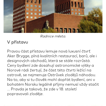
Radnice města.
V přístavu
Pravou část přístavu lemuje nová luxusní čtvrť
Aker Brygge, plná kvalitních restaurací, barů, ale i
designových obchodů, která se stále rozrůstá.
Ceny bydlení zde dosahují astronomické výšky a
Norové rádi žertují, že část této čtvrti ležící na
ostrově, se nejmenuje Ostrůvek zlodějů náhodou.
Na to, aby si tu člověk mohl dopřát bydlení, ani v
bohatém Norsku legálně příjmy nemusí vždy stačit
... Pravda je taková, že zde v 18. století
popravovali zloděje.