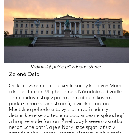
Královský palác při západu slunce.
Zelené Oslo
Od královského paláce vedle sochy královny Maud
a krále Haakon VII přejdeme k Národnímu divadlu.
Jeho budova stojí v příjemném obdélníkovém
parku s množstvím stromů, laviček a fontán.
Městskou pohodu si tu vychutnávají rodinky s
dětmi, které se za teplého počasí běžně šplouchají
a hrají ve vodě fontán. Živel vody k severu zkrátka
nerozlučně patří, a je s Nory úzce spjat, ať už v