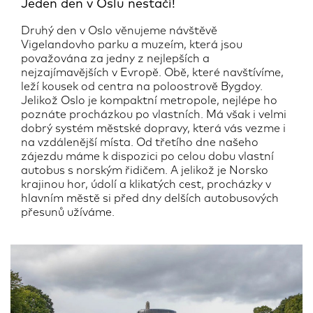
Jeden den v Oslu nestačí!
Druhý den v Oslo věnujeme návštěvě
Vigelandovho parku a muzeím, která jsou
považována za jedny z nejlepších a
nejzajímavějších v Evropě. Obě, které navštívíme,
leží kousek od centra na poloostrově Bygdoy.
Jelikož Oslo je kompaktní metropole, nejlépe ho
poznáte procházkou po vlastních. Má však i velmi
dobrý systém městské dopravy, která vás vezme i
na vzdálenější místa. Od třetího dne našeho
zájezdu máme k dispozici po celou dobu vlastní
autobus s norským řidičem. A jelikož je Norsko
krajinou hor, údolí a klikatých cest, procházky v
hlavním městě si před dny delších autobusových
přesunů užíváme.