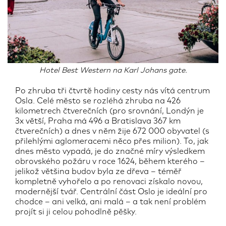
Hotel Best Western na Karl Johans gate.
Po zhruba tři čtvrtě hodiny cesty nás vítá centrum
Osla. Celé město se rozléhá zhruba na 426
kilometrech čtverečních (pro srovnání, Londýn je
3x větší, Praha má 496 a Bratislava 367 km
čtverečních) a dnes v něm žije 672 000 obyvatel (s
přilehlými aglomeracemi něco přes milion). To, jak
dnes město vypadá, je do značné míry výsledkem
obrovského požáru v roce 1624, během kterého –
jelikož většina budov byla ze dřeva – téměř
kompletně vyhořelo a po renovaci získalo novou,
modernější tvář. Centrální část Oslo je ideální pro
chodce – ani velká, ani malá – a tak není problém
projít si ji celou pohodlně pěšky.