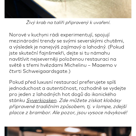
Živý krab na talíři připravený k uvaření.
Norové v kuchyni rádi experimentují, spojují
mezinárodní trendy se svými severskými chutěmi,
a výsledek je nanejvýš zajímavý a lahodný. (Pokud
jste skuteční fajnšmekři, dejte si tu námahu
navštívit nejseverněji položenou restauraci na
světě s třemi hvězdami Michelinu – Maaemo v
čtvrti Schweigaardsgate.)
Pokud před luxusní restaurací preferujete spíš
jednoduchost a autentičnost, rozhodně se vydejte
pro jeden z lahodných hot dogů do ikonického
stánku
Syverkiosken
. Zde můžete získat klobásy
připravené tradičním způsobem, tj. v lompe, zdejší
placce z brambor. Ale pozor, jsou vysoce návykové!