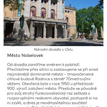
Národní divadlo v Oslu.
Město Nobelovek
Od divadla zamíříme směrem k pobřeží.
Přecházíme přes silnici a zastavujeme se při snad
nejznámější dominantě města – tmavočervené
cihlové budově Radnice s téměř 70metrovými
věžemi. Otevřená byla v roce 1950 u příležitosti
900. výročí založení města. Přestože se původně
pro svůj strohý funkcionalistický ráz setkala s
rozporuplnými reakcemi obyvatel, postupně si na
ni zvykli, a dnes je neodmyslitelnou součástí