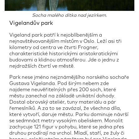
Socha malého dítka nad jezírkem.
Vigelandův park
Vigeland park patří k nejoblíbenějším a
nejnavštěvovanějším místům v Oslo. Leží asi tři
kilometry od centra ve čtvrti Frogner,
charakteristické historickými aristokratickými
budovami a klidnou atmosférou. Jde o jednu z
nejdražších čtvrtí ve městě.
Park nese jméno nejznámějšího norského sochaře
Gustava Vigelanda. Pod širým nebem zde
najdeme neuvěřitelných přes 200 soch, které
městu zanechal na základě unikátní dohody.
Dostal obrovský ateliér, tuny materiálu a pár
řemeslníků. A za to se zavázal, že všechna díla,
které vytvoří, daruje městu. Parku dominuje návrší
se sedmnáct metry vysokým obeliskem. Monolit
zachycuje 121 figur v pohybu, které se jedna přes
druhou prodírají na vrchol. Mladí, staří, ze žuly či