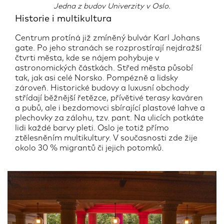
Jedna z budov Univerzity v Oslo.
Historie i multikultura
Centrum protíná již zmíněný bulvár Karl Johans
gate. Po jeho stranách se rozprostírají nejdražší
čtvrti města, kde se nájem pohybuje v
astronomických částkách. Střed města působí
tak, jak asi celé Norsko. Pompézně a lidsky
zároveň. Historické budovy a luxusní obchody
střídají běžnější řetězce, přívětivé terasy kaváren
a pubů, ale i bezdomovci sbírající plastové lahve a
plechovky za zálohu, tzv. pant. Na ulicích potkáte
lidi každé barvy pleti. Oslo je totiž přímo
ztělesněním multikultury. V současnosti zde žije
okolo 30 % migrantů či jejich potomků.