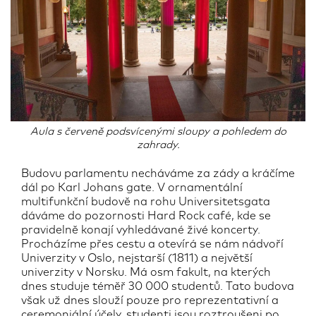
Aula s červeně podsvícenými sloupy a pohledem do
zahrady.
Budovu parlamentu necháváme za zády a kráčíme
dál po Karl Johans gate. V ornamentální
multifunkční budově na rohu Universitetsgata
dáváme do pozornosti Hard Rock café, kde se
pravidelně konají vyhledávané živé koncerty.
Procházíme přes cestu a otevírá se nám nádvoří
Univerzity v Oslo, nejstarší (1811) a největší
univerzity v Norsku. Má osm fakult, na kterých
dnes studuje téměř 30 000 studentů. Tato budova
však už dnes slouží pouze pro reprezentativní a
ceremoniální účely, studenti jsou roztroušeni po