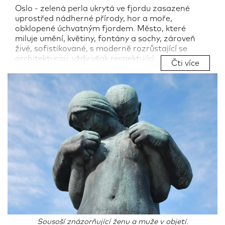
Oslo - zelená perla ukrytá ve fjordu zasazené
uprostřed nádherné přírody, hor a moře,
obklopené úchvatným fjordem. Město, které
miluje umění, květiny, fontány a sochy, zároveň
živé, sofistikované, s moderně rozrůstající se
architekturou, vždy však respektující
Čti více
všudypřítomnou zeleň. I takové je hlavní město
Norska
. Pojďte se jím projít spolu s námi.
Autor:
Zuzana Hábeková
19.02.2023
Sousoší znázorňující ženu a muže v objetí.