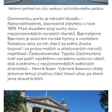
Večerní pohled na ulici vedoucí od královského paláce.
Dominantou parku je národní divadlo –
Nationaltheatret, slavnostně otevřeno v roce
1899. Před divadlem stojí sochy dvou
nejvýznamnějších norských literátů. Bjørnstjerne
Bjørnson je autorem norské hymny a nositelem
Nobelovy ceny za mír, který za svého života
bojoval i za práva malých a utlačovaných národů,
například i Československa. Typicky Zachmuřená
tvář zas patří největšímu norskému autorovi všech
dob a jednomu z nejvýznamnějších světových
dramatiků – Henrik Ibsen. Vybrané Ibsenovi citáty
dokonce lemují značnou část hlavní ulice, po které
jsme dosud kráčeli.