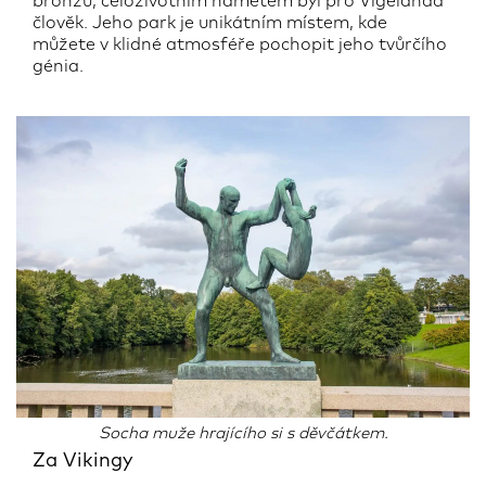
bronzu, celoživotním námětem byl pro Vigelanda
člověk. Jeho park je unikátním místem, kde
můžete v klidné atmosféře pochopit jeho tvůrčího
génia.
Socha muže hrajícího si s děvčátkem.
Za Vikingy