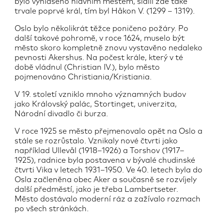
bylo vyhlášeno hlavním městem, sídlil zde také
trvale poprvé král, tím byl Håkon V. (1299 – 1319).
Oslo bylo několikrát těžce poničeno požáry. Po
další takové pohromě, v roce 1624, muselo být
město skoro kompletně znovu vystavěno nedaleko
pevnosti Akershus. Na počest krále, který v té
době vládnul (Christian IV.), bylo město
pojmenováno Christiania/Kristiania.
V 19. století vzniklo mnoho významných budov
jako Královský palác, Stortinget, univerzita,
Národní divadlo či burza.
V roce 1925 se město přejmenovalo opět na Oslo a
stále se rozrůstalo. Vznikaly nové čtvrti jako
například Ullevål (1918–1926) a Torshov (1917–
1925), radnice byla postavena v bývalé chudinské
čtvrti Vika v letech 1931–1950. Ve 40. letech byla do
Osla začleněna obec Aker a současně se rozvíjely
další předměstí, jako je třeba Lambertseter.
Město dostávalo moderní ráz a zažívalo rozmach
po všech stránkách.