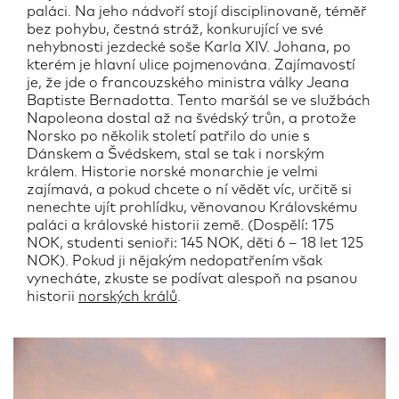
paláci. Na jeho nádvoří stojí disciplinovaně, téměř
bez pohybu, čestná stráž, konkurující ve své
nehybnosti jezdecké soše Karla XIV. Johana, po
kterém je hlavní ulice pojmenována. Zajímavostí
je, že jde o francouzského ministra války Jeana
Baptiste Bernadotta. Tento maršál se ve službách
Napoleona dostal až na švédský trůn, a protože
Norsko po několik století patřilo do unie s
Dánskem a Švédskem, stal se tak i norským
králem. Historie norské monarchie je velmi
zajímavá, a pokud chcete o ní vědět víc, určitě si
nenechte ujít prohlídku, věnovanou Královskému
paláci a královské historii země. (Dospělí: 175
NOK, studenti senioři: 145 NOK, děti 6 – 18 let 125
NOK). Pokud ji nějakým nedopatřením však
vynecháte, zkuste se podívat alespoň na psanou
historii
norských králů
.