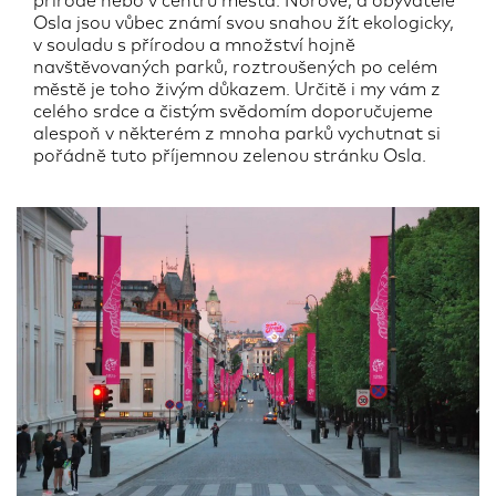
přírodě nebo v centru města. Norové, a obyvatelé
Osla jsou vůbec známí svou snahou žít ekologicky,
v souladu s přírodou a množství hojně
navštěvovaných parků, roztroušených po celém
městě je toho živým důkazem. Určitě i my vám z
celého srdce a čistým svědomím doporučujeme
alespoň v některém z mnoha parků vychutnat si
pořádně tuto příjemnou zelenou stránku Osla.