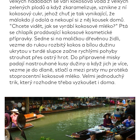
velkých nádobách se vaří kokosová voda z velkých
zelených plodů a když zkaramelizuje, vznikne z ní
kokosový cukr, jehož chuť je tak vynikající, že
málokdo jí odolá a nekoupí si z něj kousek domů.
"Chcete vidět, jak se vyrábí kokosové mléko?" Ptá
se chlapík prodávající kokosové kosmetické
přípravky. Sedne si na maličkou dřevěnou židli,
vezme do rukou rozbitý kokos a bílou dužinu
ukrytou v tvrdé slupce začne rychlými pohyby
strouhat přes ostrý hrot. Do připravené misky
padají nastrouhané kusy dužiny a když jich je více,
vezme je do dlaně, stlačí a mezi prsty mu protéká
stoprocentní kokosové mléko. Velmi jednoduchý
trik, který rozhodne třeba vyzkoušet i doma.