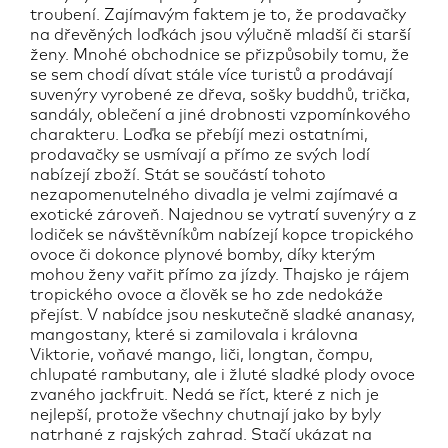
troubení. Zajímavým faktem je to, že prodavačky
na dřevěných loďkách jsou výlučně mladší či starší
ženy. Mnohé obchodnice se přizpůsobily tomu, že
se sem chodí dívat stále více turistů a prodávají
suvenýry vyrobené ze dřeva, sošky buddhů, trička,
sandály, oblečení a jiné drobnosti vzpomínkového
charakteru. Loďka se přebíjí mezi ostatními,
prodavačky se usmívají a přímo ze svých lodí
nabízejí zboží. Stát se součástí tohoto
nezapomenutelného divadla je velmi zajímavé a
exotické zároveň. Najednou se vytratí suvenýry a z
lodiček se návštěvníkům nabízejí kopce tropického
ovoce či dokonce plynové bomby, díky kterým
mohou ženy vařit přímo za jízdy. Thajsko je rájem
tropického ovoce a člověk se ho zde nedokáže
přejíst. V nabídce jsou neskutečně sladké ananasy,
mangostany, které si zamilovala i královna
Viktorie, voňavé mango, liči, longtan, čompu,
chlupaté rambutany, ale i žluté sladké plody ovoce
zvaného jackfruit. Nedá se říct, které z nich je
nejlepší, protože všechny chutnají jako by byly
natrhané z rajských zahrad. Stačí ukázat na