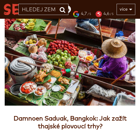
33 LET
více
4,7
4,6
/ 5
/ 5
Damnoen Saduak, Bangkok: Jak zažít
thajské plovoucí trhy?