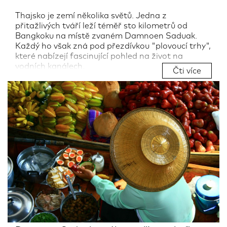
Thajsko je zemí několika světů. Jedna z
přitažlivých tváří leží téměř sto kilometrů od
Bangkoku na místě zvaném Damnoen Saduak.
Každý ho však zná pod přezdívkou "plovoucí trhy",
které nabízejí fascinující pohled na život na
vodních kanálech.
Čti více
Autor:
Tomáš Kubuš, průvodce CK SEN
26.03.2018