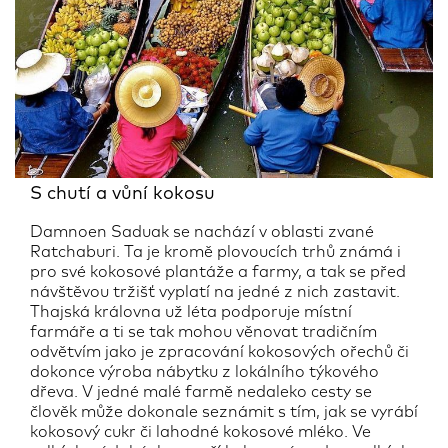
S chutí a vůní kokosu
Damnoen Saduak se nachází v oblasti zvané
Ratchaburi. Ta je kromě plovoucích trhů známá i
pro své kokosové plantáže a farmy, a tak se před
návštěvou tržišť vyplatí na jedné z nich zastavit.
Thajská královna už léta podporuje místní
farmáře a ti se tak mohou věnovat tradičním
odvětvím jako je zpracování kokosových ořechů či
dokonce výroba nábytku z lokálního týkového
dřeva. V jedné malé farmě nedaleko cesty se
člověk může dokonale seznámit s tím, jak se vyrábí
kokosový cukr či lahodné kokosové mléko. Ve