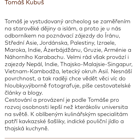
Tomáš Kubuš
Tomáš je vystudovaný archeolog se zaměřením
na starověké dějiny a islám, a proto je u nás
odborníkem na poznávací zájezdy do Íránu,
Střední Asie, Jordánska, Palestiny, Izraele,
Maroka, Indie, Ázerbájdžánu, Gruzie, Arménie a
Náhorního Karabachu. Velmi rád však provází i
zajezdy Nepál, Indie, Thajsko-Malajsie-Singapur,
Vietnam-Kambodža, letecký okruh Asií. Nesnáší
povrchnost, a tak raději chce vědět věci víc do
hloubky,výborně fotografuje, píše cestovatelské
články a blogy.
Cestování a provázení je podle Tomáše pro
rozvoj osobnosti lepší než kterákoliv universita
na světě. K oblíbeným kulinářským specialitám
patří kavkazské šašliky, indické pouliční jídlo a
thajská kuchyně.