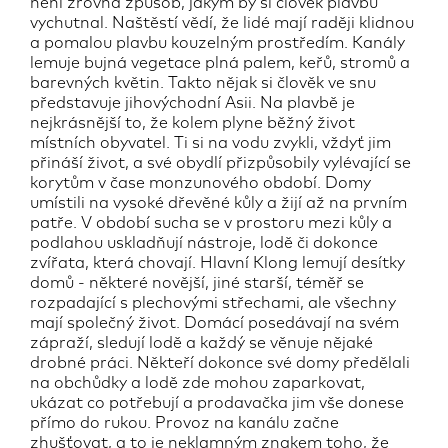
není zrovna způsob, jakým by si člověk plavbu
vychutnal. Naštěstí vědí, že lidé mají raději klidnou
a pomalou plavbu kouzelným prostředím. Kanály
lemuje bujná vegetace plná palem, keřů, stromů a
barevných květin. Takto nějak si člověk ve snu
představuje jihovýchodní Asii. Na plavbě je
nejkrásnější to, že kolem plyne běžný život
místních obyvatel. Ti si na vodu zvykli, vždyť jim
přináší život, a své obydlí přizpůsobily vylévající se
korytům v čase monzunového období. Domy
umístili na vysoké dřevěné kůly a žijí až na prvním
patře. V období sucha se v prostoru mezi kůly a
podlahou uskladňují nástroje, lodě či dokonce
zvířata, která chovají. Hlavní Klong lemují desítky
domů - některé novější, jiné starší, téměř se
rozpadající s plechovými střechami, ale všechny
mají společný život. Domácí posedávají na svém
zápraží, sledují lodě a každý se věnuje nějaké
drobné práci. Někteří dokonce své domy předělali
na obchůdky a lodě zde mohou zaparkovat,
ukázat co potřebují a prodavačka jim vše donese
přímo do rukou. Provoz na kanálu začne
zhušťovat, a to je neklamným znakem toho, že