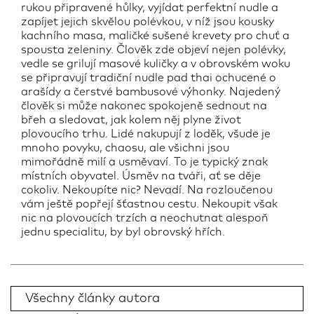
rukou připravené hůlky, vyjídat perfektní nudle a
zapíjet jejich skvělou polévkou, v níž jsou kousky
kachního masa, maličké sušené krevety pro chuť a
spousta zeleniny. Člověk zde objeví nejen polévky,
vedle se grilují masové kuličky a v obrovském woku
se připravují tradiční nudle pad thai ochucené o
arašídy a čerstvé bambusové výhonky. Najedený
člověk si může nakonec spokojeně sednout na
břeh a sledovat, jak kolem něj plyne život
plovoucího trhu. Lidé nakupují z loděk, všude je
mnoho povyku, chaosu, ale všichni jsou
mimořádně milí a usměvaví. To je typický znak
místních obyvatel. Úsměv na tváři, ať se děje
cokoliv. Nekoupíte nic? Nevadí. Na rozloučenou
vám ještě popřejí šťastnou cestu. Nekoupit však
nic na plovoucích trzích a neochutnat alespoň
jednu specialitu, by byl obrovský hřích.
Všechny články autora