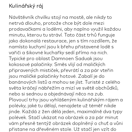
Kulinářský ráj
Návštěvník chvilku stojí na mostě, ale nikdy to
netrvá dlouho, protože chce být dole mezi
prodavačkami a loděmi, aby naplno využil každou
minutu, kterou tu stráví. Tato část trhů funguje
jako dokonalá restaurace, jen s tím rozdílem, že
namísto kuchyní jsou k břehu přistavené lodě s
vařiči a šikovné kuchařky sedí přímo na nich.
Typické pro oblast Damnoen Saduak jsou
kokosové palačinky. Směs vlijí od maličkých
připravených mističek, převrátí a za pár vteřin
jsou maličké palačinky hotové. Zabalí je do
banánových listů a mohou se jíst. Turisté z celého
světa kráčejí nábřežím a mizí ve světě obchůdků,
nebo si sednou a objednávají něco na zub.
Plovoucí trhy jsou vyhlášeným kulinářským rájem a
polévky, jaké tu dělají, nenajdete už téměř nikde
jinde. Každá z žen dělá jeden, maximálně dva typy
polévek. Stačí ukázat na obrázek a za pár minut
vám přesně tentýž obrázek doplněný o chuť a vůni
přistane na dřevěném stole. Už stačí jen vzít do