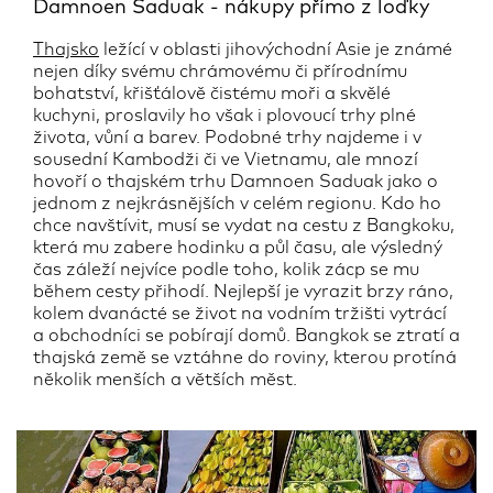
Damnoen Saduak - nákupy přímo z loďky
Thajsko
ležící v oblasti jihovýchodní Asie je známé
nejen díky svému chrámovému či přírodnímu
bohatství, křišťálově čistému moři a skvělé
kuchyni, proslavily ho však i plovoucí trhy plné
života, vůní a barev. Podobné trhy najdeme i v
sousední Kambodži či ve Vietnamu, ale mnozí
hovoří o thajském trhu Damnoen Saduak jako o
jednom z nejkrásnějších v celém regionu. Kdo ho
chce navštívit, musí se vydat na cestu z Bangkoku,
která mu zabere hodinku a půl času, ale výsledný
čas záleží nejvíce podle toho, kolik zácp se mu
během cesty přihodí. Nejlepší je vyrazit brzy ráno,
kolem dvanácté se život na vodním tržišti vytrácí
a obchodníci se pobírají domů. Bangkok se ztratí a
thajská země se vztáhne do roviny, kterou protíná
několik menších a větších měst.