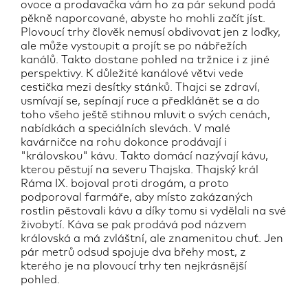
ovoce a prodavačka vám ho za pár sekund podá
pěkně naporcované, abyste ho mohli začít jíst.
Plovoucí trhy člověk nemusí obdivovat jen z loďky,
ale může vystoupit a projít se po nábřežích
kanálů. Takto dostane pohled na tržnice i z jiné
perspektivy. K důležité kanálové větvi vede
cestička mezi desítky stánků. Thajci se zdraví,
usmívají se, sepínají ruce a předklánět se a do
toho všeho ještě stihnou mluvit o svých cenách,
nabídkách a speciálních slevách. V malé
kavárničce na rohu dokonce prodávají i
"královskou" kávu. Takto domácí nazývají kávu,
kterou pěstují na severu Thajska. Thajský král
Ráma IX. bojoval proti drogám, a proto
podporoval farmáře, aby místo zakázaných
rostlin pěstovali kávu a díky tomu si vydělali na své
živobytí. Káva se pak prodává pod názvem
královská a má zvláštní, ale znamenitou chuť. Jen
pár metrů odsud spojuje dva břehy most, z
kterého je na plovoucí trhy ten nejkrásnější
pohled.