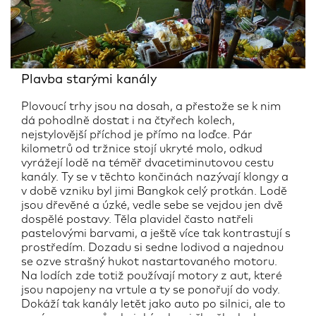
Plavba starými kanály
Plovoucí trhy jsou na dosah, a přestože se k nim
dá pohodlně dostat i na čtyřech kolech,
nejstylovější příchod je přímo na loďce. Pár
kilometrů od tržnice stojí ukryté molo, odkud
vyrážejí lodě na téměř dvacetiminutovou cestu
kanály. Ty se v těchto končinách nazývají klongy a
v době vzniku byl jimi Bangkok celý protkán. Lodě
jsou dřevěné a úzké, vedle sebe se vejdou jen dvě
dospělé postavy. Těla plavidel často natřeli
pastelovými barvami, a ještě více tak kontrastují s
prostředím. Dozadu si sedne lodivod a najednou
se ozve strašný hukot nastartovaného motoru.
Na lodích zde totiž používají motory z aut, které
jsou napojeny na vrtule a ty se ponořují do vody.
Dokáží tak kanály letět jako auto po silnici, ale to