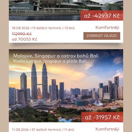
až -42937 Kč
Komfortněji
18.08.2026 +13 dalších termínů / 13 dnů
112990 Kč
ZOBRAZIT
ZÁJEZD
od 70053 Kč
Malajsie, Singapur a ostrov bohů Bali
Kuala Lumpur, Singapur a pláže Bali
až -31957 Kč
Komfortněji
11.08.2026 +37 dalších termínů / 11 dnů