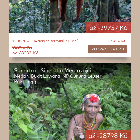
až -29757 Kč
Expedice
11.08.2026 +14 dalších termínů / 13 dnů
92990 Kč
ZOBRAZIT
ZÁJEZD
od 63233 Kč
Sumatra - Siberut a Mentavajci
Medan, Bukit Lawang, NP Gunung Leuser,
Bukittinggi
až -28798 Kč