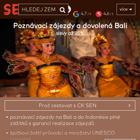
33 LET
více
4,7
4,6
/ 5
/ 5
Poznávací zájezdy a dovolená Bali
slevy až 35%
Proč cestovat s CK SEN
poznávací zájezdy na Bali a do Indonésie plné
zážitků s garancí realizace zájezdů
špičkoví čeští průvodci a množství UNESCO
památek