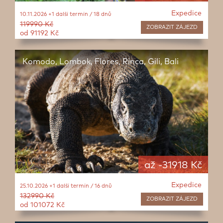
Expedice
10.11.2026 +1 další termín / 18 dnů
119990 Kč
ZOBRAZIT
ZÁJEZD
od 91192 Kč
Komodo, Lombok, Flores, Rinca, Gili, Bali
až -31918 Kč
Expedice
25.10.2026 +1 další termín / 16 dnů
132990 Kč
ZOBRAZIT
ZÁJEZD
od 101072 Kč