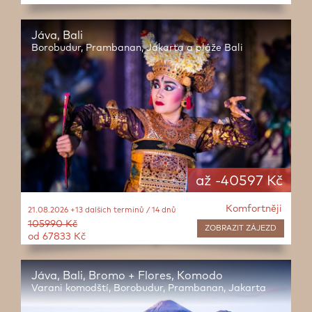
Jáva, Bali
Borobudur, Prambanan, Jakarta a pláže Bali
až -40597 Kč
Komfortněji
21.08.2026 +13 dalších termínů / 14 dnů
105990 Kč
ZOBRAZIT
ZÁJEZD
od 67833 Kč
Jáva, Bali, Bromo + Flores, Komodo
Varani komodští, Borobudur, Prambanan, Jakarta