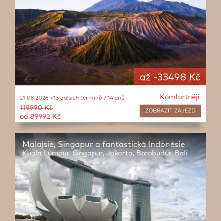
až -33498 Kč
Komfortněji
21.08.2026 +13 dalších termínů / 14 dnů
119990 Kč
ZOBRAZIT
ZÁJEZD
od 89992 Kč
Malajsie, Singapur a fantastická Indonésie
Kuala Lumpur, Singapur, Jakarta, Borobudur, Bali