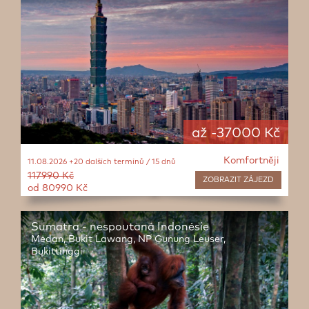
až -37000 Kč
Komfortněji
11.08.2026 +20 dalších termínů / 15 dnů
117990 Kč
ZOBRAZIT
ZÁJEZD
od 80990 Kč
Sumatra - nespoutaná Indonésie
Medan, Bukit Lawang, NP Gunung Leuser,
Bukittinggi