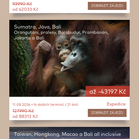
93990 Kč
ZOBRAZIT
ZÁJEZD
od 62033 Kč
Sumatra, Jáva, Bali
Orangutani, pralesy, Borobudur, Prambanan,
Jakarta a Bali
až -43197 Kč
Expedice
11.08.2026 +14 dalších termínů / 21 dnů
127990 Kč
ZOBRAZIT
ZÁJEZD
od 88313 Kč
Taiwan, Hongkong, Macao a Bali all inclusive