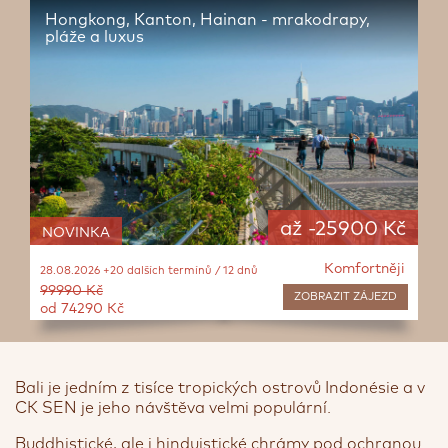
Hongkong, Kanton, Hainan - mrakodrapy,
pláže a luxus
až -25900 Kč
NOVINKA
Komfortněji
28.08.2026 +20 dalších termínů / 12 dnů
99990 Kč
ZOBRAZIT
ZÁJEZD
od 74290 Kč
Bali je jedním z tisíce tropických ostrovů Indonésie a v
CK SEN je jeho návštěva velmi populární.
Buddhistické, ale i hinduistické chrámy pod ochranou