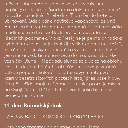
města Labuan Bajo. Zde se setkáte s místním,
anglicky mluvícím průvodcem a dalšími turisty s nimiž
strávíte následující 2 celé dny. Transfer do hotelu,
ubytování. Odpoledne návštěva vápencové jeskyně
Batu Cermin. V překladu to znamená Zrcadlová skála
a odkazuje na hru světla, které sem dopadá za
ideálních podmínek. V okolí jeskyně je pěkná příroda a
výhled na krajinu. V jeskyni žije velká kolonie netopýrů,
které na noc jeskyni opouštějí a vydávají se na lov. Z
jeskyně se vydáte na návštěvu do tradiční, rybářské
vesničky Ujung. Při západu slunce se dívejte na oblohu,
jestli budete mít štěstí. Tato část ostrova je známá
velkou populací kaloňů – plodožravých netopýrů –
kteří v desetitisícových počtech létají přes vaše hlavy.
Rozpětí křídel mají až 1,5 metru a také proto je místní
nazývají "létající lišky". Toto divadlo jako by nikdy
nemělo mít konce.
11. den: Komodský drak
LABUAN BAJO – KOMODO – LABUAN BAJO
Brzy ráno transfer do přístavu a poplujeme