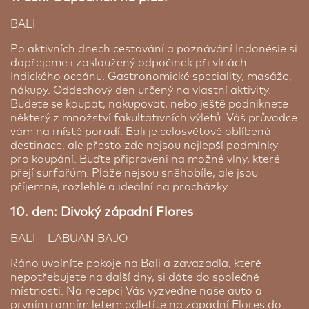
BALI
Po aktivních dnech cestování a poznávání Indonésie si
dopřejeme i zasloužený odpočinek při vlnách
Indického oceánu. Gastronomické speciality, masáže,
nákupy. Oddechový den určený na vlastní aktivity.
Budete se koupat, nakupovat, nebo ještě podniknete
některý z množství fakultativních výletů. Váš průvodce
vám na místě poradí. Bali je celosvětově oblíbená
destinace, ale přesto zde nejsou nejlepší podmínky
pro koupání. Buďte připraveni na možné vlny, které
přejí surfařům. Pláže nejsou sněhobílé, ale jsou
příjemné, rozlehlé a ideální na procházky.
10. den: Divoký západní Flores
BALI – LABUAN BAJO
Ráno uvolníte pokoje na Bali a zavazadla, které
nepotřebujete na další dny, si dáte do společné
místnosti. Na recepci Vás vyzvedne naše auto a
prvním ranním letem odletíte na západní Flores do