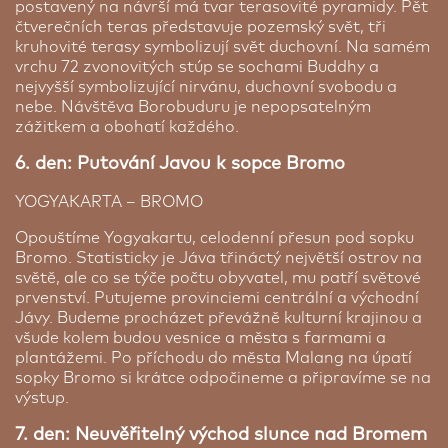
postavený na návrší má tvar terasovité pyramidy. Pět
čtverečních teras představuje pozemský svět, tři
kruhovité terasy symbolizují svět duchovní. Na samém
vrchu 72 zvonovitých stúp se sochami Buddhy a
nejvyšší symbolizující nirvánu, duchovní svobodu a
nebe. Návštěva Borobuduru je nepopsatelným
zážitkem a obohatí každého.
All inclusive na Bali | 4 noci
Sol by Melia Benoa Bali ★★★★
6. den: Putování Javou k sopce Bromo
Vylepšete si svůj pobyt a dopřejte si pohodlí All
Bali | 4 noci
inclusive v základním hotelu Sol Benoa Bali /
YOGYAKARTA – BROMO
Grand Mirage. K dispozici je několik restaurací. Od
Resort se soukromou pláží v kouzelném modrém
místní Indonéské, přes středomořskou po
Opouštíme Yogyakartu, celodenní přesun pod sopku
Indickém oceánu se nachází v části Nusa Dua -
mezinárodní kuchyni. V balíku all inclusive máte 24
Bromo. Statisticky je Jáva třináctý největší ostrov na
Tanjung Benoa. Čarokrásné východy Slunce Vás
hodin možnost objednat si jídlo a nápoje. V balíku
světě, ale co se týče počtu obyvatel, mu patří světové
budou romanticky probouzet každé ráno.
jsou všechny nealkoholické nápoje a lokální
prvenství. Putujeme provinciemi centrální a východní
Dokonalou relaxační atmosféru dotváří krásná
alkoholické nápoje. Hotel také nabízí širokou škálu
Jávy. Budeme procházet převážně kulturní krajinou a
indonéská architektura v kontrastu se stylovým
kulturního a sportovního vyžití.
všude kolem budou vesnice a města s farmami a
moderním nábytkem. Resort Vás bude hýčkat a
plantážemi. Po příchodu do města Malang na úpatí
nabídne Vám vše, co byste si na dovolené mohli
Cena od:
11 960 Kč
sopky Bromo si krátce odpočineme a připravíme se na
přát. V Body a Sol SPA objevte tradiční balijské
výstup.
masáže, ať už ve vnitřních nebo venkovních
1/1 Pokoj
lázních a dopřejte svému tělu a mysli různé
7. den: Neuvěřitelný východ slunce nad Bromem
procedury. Zapomeňte na stres a užívejte si svoji