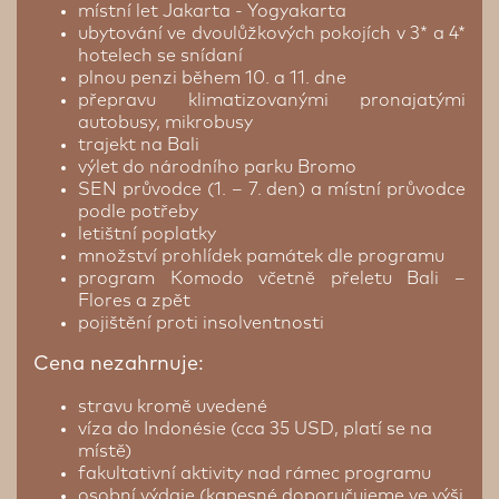
místní let Jakarta - Yogyakarta
ubytování ve dvoulůžkových pokojích v 3* a 4*
hotelech se snídaní
plnou penzi během 10. a 11. dne
přepravu klimatizovanými pronajatými
autobusy, mikrobusy
trajekt na Bali
výlet do národního parku Bromo
SEN průvodce (1. – 7. den) a místní průvodce
podle potřeby
letištní poplatky
množství prohlídek památek dle programu
program Komodo včetně přeletu Bali –
Flores a zpět
pojištění proti insolventnosti
Cena nezahrnuje:
stravu kromě uvedené
víza do Indonésie (cca 35 USD, platí se na
místě)
fakultativní aktivity nad rámec programu
osobní výdaje (kapesné doporučujeme ve výši