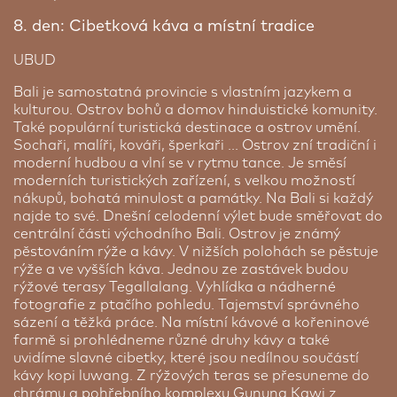
Parkování
Bintang Flores Hotel ★★★★
8. den: Cibetková káva a místní tradice
Flores | 2 noci
UBUD
Tento překvapivě dobrý hotel leží přímo na pláži a
Bali je samostatná provincie s vlastním jazykem a
jen 10 minut od přístavu ze kterého vyrazíme na
kulturou. Ostrov bohů a domov hinduistické komunity.
pozorování Komodských draků.
Světoznámá
Také populární turistická destinace a ostrov umění.
zrcadlová jeskyně je vzdálena jen 15 minut.
Sochaři, malíři, kováři, šperkaři ... Ostrov zní tradiční i
Nejkrásnější částí hotelu je bazén s výhledem
moderní hudbou a vlní se v rytmu tance. Je směsí
přímo na pláž a oceán.
Všechny pokoje jsou
moderních turistických zařízení, s velkou možností
klimatizovány s koupelnou a sejfem.
Snídaně jsou
nákupů, bohatá minulost a památky. Na Bali si každý
v malé místní restauraci Kellimutu coffee shop v
najde to své. Dnešní celodenní výlet bude směřovat do
přízemí hotelu.
centrální části východního Bali. Ostrov je známý
pěstováním rýže a kávy. V nižších polohách se pěstuje
GO Parking
rýže a ve vyšších káva. Jednou ze zastávek budou
rýžové terasy Tegallalang. Vyhlídka a nádherné
Využijte zvýhodněné parkování v nedaleké
fotografie z ptačího pohledu. Tajemství správného
blízkosti pražského letiště. Použijte následující
sázení a těžká práce. Na místní kávové a kořeninové
odkaz
https://www.goparking.cz/rezervace/?
farmě si prohlédneme různé druhy kávy a také
promo=SEN830
s kódem
SEN830
a zajistěte si
uvidíme slavné cibetky, které jsou nedílnou součástí
výhodné parkování po dobu, kterou budete trávit
kávy kopi luwang. Z rýžových teras se přesuneme do
na zájezdu. Cena parkování závisí na délce vašeho
chrámu a pohřebního komplexu Gunung Kawi z