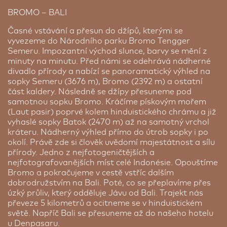
dovolenou. Fantastický tým odborníků se o Vás
BROMO – BALI
postará. I když si hotel uděluje 5*, SEN hodnotí
tento vynikající resort jako slabší 4*, protože
Časné vstávání a přesun do džípů, kterými se
kritéria luxusního 5* splňuje jen pár resortů. Ve
vyvezeme do Národního parku Bromo Tengger
stejné oblasti Bali se nachází také alternativní
Semeru. Impozantní východ slunce, barvy se mění z
hotel Grand Mirage, který používáme v případě,
minuty na minutu. Před námi se odehrává nádherné
že Sol je plný. Nabízí služby na stejné úrovni jako
divadlo přírody a nabízí se panoramatický výhled na
Sol Benoa Bali. Hotel nabízí stravování se snídaní
sopky Semeru (3676 m), Bromo (2392 m) a ostatní
ale i all inclusive.
část kaldery. Následně se džípy přesuneme pod
samotnou sopku Bromo. Kráčíme pískovým mořem
(Laut pasir) poprvé kolem hinduistického chrámu a již
vyhaslé sopky Batok (2470 m) až na samotný vrchol
Příplatek za jednolůžkový pokoj
kráteru. Nádherný výhled přímo do útrob sopky i po
okolí. Právě zde si člověk uvědomí majestátnost a sílu
Pokud se přihlásíte na zájezd s žádostí na
přírody. Jedno z nejfotogeničtějších a
doubytování - tato služba není garantovaná. CK
nejfotografovanějších míst celé Indonésie. Opouštíme
SEN nemůže ručit za absolvování zájezdu
Bromo a pokračujeme v cestě vstříc dalším
doubytovanou osobou. Pokud druhá osoba na
dobrodružstvím na Bali. Poté, co se přeplavíme přes
zájezd nepocestuje, bude v rámci doplatku nutné
úzký průliv, který odděluje Jávu od Bali. Trajekt nás
uhradit příplatek za 1/1 pokoj.
převeze 5 kilometrů a ocitneme se v hinduistickém
Cena od:
12 350 Kč
světě. Napříč Bali se přesuneme až do našeho hotelu
u Denpasaru.