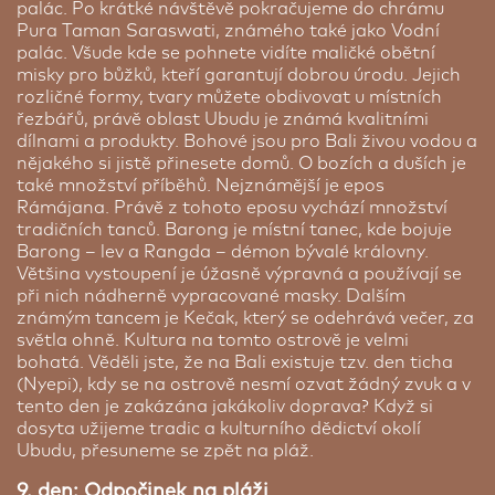
palác. Po krátké návštěvě pokračujeme do chrámu
Pura Taman Saraswati, známého také jako Vodní
palác. Všude kde se pohnete vidíte maličké obětní
misky pro bůžků, kteří garantují dobrou úrodu. Jejich
rozličné formy, tvary můžete obdivovat u místních
řezbářů, právě oblast Ubudu je známá kvalitními
dílnami a produkty. Bohové jsou pro Bali živou vodou a
nějakého si jistě přinesete domů. O bozích a duších je
také množství příběhů. Nejznámější je epos
Rámájana. Právě z tohoto eposu vychází množství
tradičních tanců. Barong je místní tanec, kde bojuje
Barong – lev a Rangda – démon bývalé královny.
Většina vystoupení je úžasně výpravná a používají se
při nich nádherně vypracované masky. Dalším
známým tancem je Kečak, který se odehrává večer, za
světla ohně. Kultura na tomto ostrově je velmi
bohatá. Věděli jste, že na Bali existuje tzv. den ticha
(Nyepi), kdy se na ostrově nesmí ozvat žádný zvuk a v
tento den je zakázána jakákoliv doprava? Když si
dosyta užijeme tradic a kulturního dědictví okolí
Ubudu, přesuneme se zpět na pláž.
9. den: Odpočinek na pláži