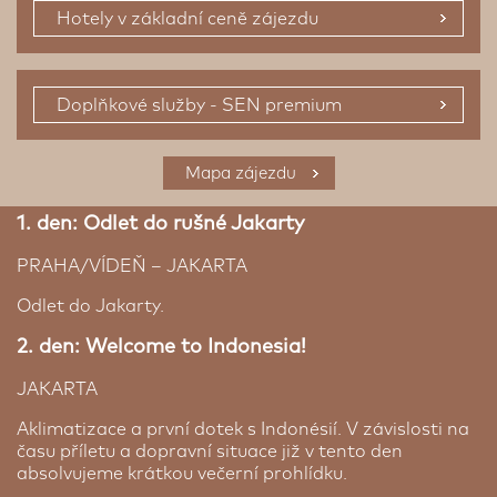
Hotely v základní ceně zájezdu
Doplňkové služby - SEN premium
Prémiové ubytování
Mapa zájezdu
1. den: Odlet do rušné Jakarty
PRAHA/VÍDEŇ – JAKARTA
Odlet do Jakarty.
Kimaya Sudirman Jogja ★★★★
2. den: Welcome to Indonesia!
Yogyakarta | 3 noci
JAKARTA
Hotel Kimaya Sudirman Yogyakarta by Harris
disponuje venkovním bazénem, posilovnou a
Aklimatizace a první dotek s Indonésií. V závislosti na
nabízí komfortní klimatizované pokoje přímo v
času příletu a dopravní situace již v tento den
centru města.
Nabízí bezplatné Wi-Fi připojení na
absolvujeme krátkou večerní prohlídku.
internet.
Stylové pokoje jsou zařízeny dřevěným