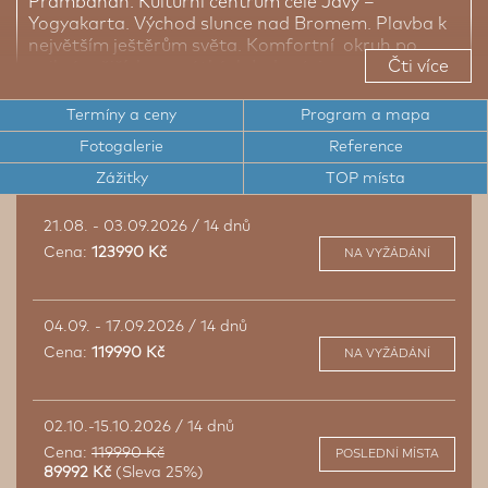
Prambanan. Kulturní centrum celé Jávy –
Yogyakarta. Východ slunce nad Bromem. Plavba k
největším ještěrům světa. Komfortní okruh po
Čti více
nejkrásnějších památkách Indonésie s odpočinkem
u moře na Bali.
Termíny a ceny
Program a mapa
Fotogalerie
Reference
komfortní okruh s nádechem dobrodružství s
odpočinkem na Bali
Zážitky
TOP místa
kultura staré Jávy - Jakarta, Yogyakarta,
21.08. - 03.09.2026 / 14 dnů
Borobudur, Prambanan
Cena:
123990 Kč
NA VYŽÁDÁNÍ
nejkrásnější sopka Indonésie, romantická plavba k
největším ještěrům světa
kvalitní doprava, komfortní hotely, SEN průvodce
04.09. - 17.09.2026 / 14 dnů
first minute slevy na zájezdy do Indonésie jsou
Cena:
119990 Kč
NA VYŽÁDÁNÍ
dynamické a průběžně se snižují
02.10.-15.10.2026 / 14 dnů
Cena:
119990 Kč
POSLEDNÍ MÍSTA
89992 Kč
(Sleva 25%)