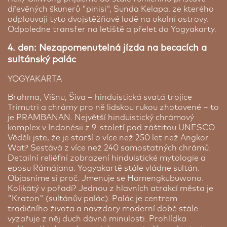
Tamarin Hotel Jakarta ★★★
soukromou terasou, luxusní koupelnou se
dřevěných škunerů "pinisi", Sunda Kelapa, ze kterého
značkovou kosmetikou prostě vše, co očekáváte
Jakarta | 1 noc
odplouvají tyto dvojstěžňové lodě na okolní ostrovy.
od špičkového exkluzivního resortu. Váš pokoj typu
Odpoledne transfer na letiště a přelet do Yogyakarty.
Hotel Tamarin ze sítě Ibis leží v centrální části
Sawangan Junior Suite je skutečně rozlehlý, má
Jakarty jen cca kilometr chůze od Národního
100m2. Vybrat si můžete z 3 restaurací, které
4. den: Nezapomenutelná jízda na becacích a
monumentu, který patří k moderním symbolům
nabízejí jídla japonské, italské a mezinárodní
sultánský palác
Cena platí pro 1
města. Z hotelu jste u něj za cca 15 minut chůze.
kuchyně, jakož i osvěžující nápoje.
osobu sdílející pokoj pro dvě osoby.
Pokoje jsou příjemné, čisté a jsou vybaveny
YOGYAKARTA
klimatizací, vlastní koupelnou i toaletou a
Cena od:
25 610 Kč
výhledem do města. Hotel nabízí také bazén, SPA
Brahma, Višnu, Šiva – hinduistická svatá trojice
s masážemi, směnárnu či snídaňový bufet s
Trimutri a chrámy pro ně lidskou rukou zhotovené – to
bohatým výběrem. Na večeři můžete jít i v hotelu
je PRAMBANAN. Největší hinduistický chrámový
do restaurace La Table s indonéskou i
komplex v Indonésii z 9. století pod záštitou UNESCO.
mezinárodní kuchyní.
Věděli jste, že je starší o více než 250 let než Angkor
Wat? Sestává z více než 240 samostatných chrámů.
Detailní reliéfní zobrazení hinduistické mytologie a
eposu Rámájana. Yogyakartě stále vládne sultán.
Objasníme si proč. Jmenuje se Hamengkubuwono.
Kolikátý v pořadí? Jednou z hlavních atrakcí města je
"Kraton" (sultánův palác). Palác je centrem
tradičního života a navzdory moderní době stále
vyzařuje z něj duch dávné minulosti. Prohlídka