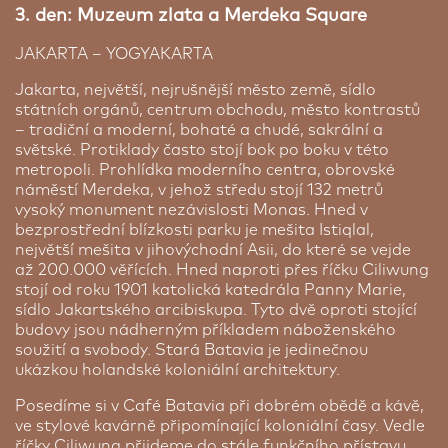
nábytkem a mají příjemný žlutý interiér.
K
3. den: Muzeum zlata a Merdeka Square
dispozici je příslušenství pro přípravu kávy/čaje a
satelitní TV s plochou obrazovkou.
Soukromá
JAKARTA – YOGYAKARTA
mramorová koupelna je vybavena sprchovým
koutem/vanou a bezplatnými toaletními
Jakarta, největší, nejrušnější město země, sídlo
potřebami.
V restauraci Kedaton se podávají
státních orgánů, centrum obchodu, město kontrastů
vydatné mezinárodní bufety, zatímco v restauraci
– tradiční a moderní, bohaté a chudé, sakrální a
Casa Mia Pizza & Pasta je stolování u bazénu.
K
světské. Protiklady často stojí bok po boku v této
dispozici je také lobby bar a 24hodinová pokojová
metropoli. Prohlídka moderního centra, obrovské
The Ritz Carlton Bali ***** | 4 noci
služba.
náměstí Merdeka, v jehož středu stojí 132 metrů
vysoký monument nezávislosti Monas. Hned v
Pokud si chcete závěr zájezdu užít ve velkolepém a
bezprostřední blízkosti parku je mešita Istiqlal,
luxusem stylu máme tu pro vás speciální nabídku.
největší mešita v jihovýchodní Asii, do které se vejde
Ritz Carlton je hotelová síť, která nabízí to
až 200.000 věřících. Hned naproti přes říčku Ciliwung
nejlepší, co hotely dokáží dát. Luxus a elegantní
stojí od roku 1901 katolická katedrála Panny Marie,
servis jsou vždy na prvním místě. Hotel patří
sídlo Jakartského arcibiskupa. Tyto dvě oproti stojící
jednoznačně mezi nejlepší hotely na Bali. Necelých
budovy jsou nádherným příkladem náboženského
30 minut jízdy z letiště a na okraji krásné jemné
soužití a svobody. Stará Batavia je jedinečnou
písečné pláže na vás čeká královský servis. Velký a
ukázkou holandské koloniální architektury.
prostorný areál s bazénem, sportovišti, knihovnou
a obchody. Každý den si budete vychutnávat
Posedíme si v Café Batavia při dobrém obědě a kávě,
panoramatický výhled na Indický oceán. Pokoje
ve stylové kavárně připomínající koloniální časy. Vedle
jsou vybaveny nejmodernější technikou,
říčky Ciliwung přijdeme do stále funkčního přístavu