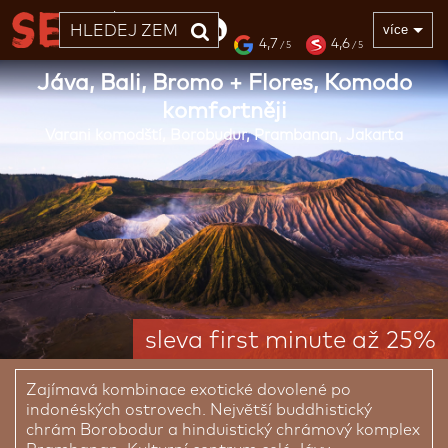
33 LET
více
4,7
4,6
/ 5
/ 5
Jáva, Bali, Bromo + Flores, Komodo
komfortněji
Varani komodští, Borobudur, Prambanan, Jakarta
sleva first minute až 25%
Zajímavá kombinace exotické dovolené po
indonéských ostrovech. Největší buddhistický
chrám Borobodur a hinduistický chrámový komplex