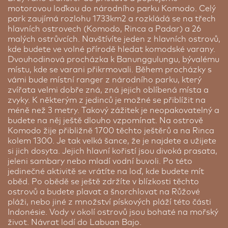
motorovou loďkou do národního parku Komodo. Celý
park zaujímá rozlohu 1733km2 a rozkládá se na třech
hlavních ostrovech (Komodo, Rinca a Padar) a 26
malých ostrůvcích. Navštívíte jeden z hlavních ostrovů,
kde budete ve volné přírodě hledat komodské varany.
Dvouhodinová procházka k Banunggulungu, bývalému
místu, kde se varani přikrmovali. Během procházky s
vámi bude místní ranger z národního parku, který
zvířata velmi dobře zná, zná jejich oblíbená místa a
zvyky. K některým z jedinců je možné se přiblížit na
méně než 3 metry. Takový zážitek je neopakovatelný a
budete na něj ještě dlouho vzpomínat. Na ostrově
Komodo žije přibližně 1700 těchto ještěrů a na Rinca
kolem 1300. Je tak velká šance, že je najdete a užijete
si jich dosyta. Jejich hlavní kořistí jsou divoká prasata,
jeleni sambary nebo mladí vodní buvoli. Po této
jedinečné aktivitě se vrátíte na loď, kde budete mít
oběd. Po obědě se ještě zdržíte v blízkosti těchto
ostrovů a budete plavat a šnorchlovat na Růžové
pláži, nebo jiné z množství pískových pláží této části
Indonésie. Vody v okolí ostrovů jsou bohaté na mořský
život. Návrat lodí do Labuan Bajo.