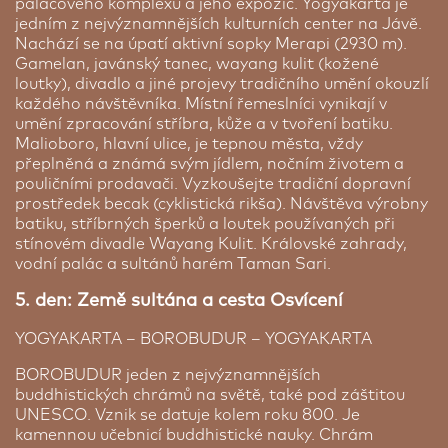
palácového komplexu a jeho expozic. Yogyakarta je
jedním z nejvýznamnějších kulturních center na Jávě.
Poplatek za pozdní check – out na Bali ( v základním
Nachází se na úpatí aktivní sopky Merapi (2930 m).
ubytování)
Gamelan, javánský tanec, wayang kulit (kožené
loutky), divadlo a jiné projevy tradičního umění okouzlí
Poplatek za pozdní check – out na Bali. V případě
každého návštěvníka. Místní řemeslníci vynikají v
pozdního nočního odletu využijte svůj pokoj až do
umění zpracování stříbra, kůže a v tvoření batiku.
Ascent Premiere Pasuruan ★★★
odchodu na letiště a dopřejte si před odletem
Malioboro, hlavní ulice, je tepnou města, vždy
osvěžující sprchu. V ceně check – outu není žádný
Bromo - Pasuruan | 1 noc
přeplněná a známá svým jídlem, nočním životem a
stravovací plán.
pouličními prodavači. Vyzkoušejte tradiční dopravní
Ascemt Premiere Pasuaran je poměrně
prostředek becak (cyklistická rikša). Návštěva výrobny
*cena je kalkulována na 1 osobu ubytovanou s další
jednoduchý hotel, který ovšem má vše co
batiku, stříbrných šperků a loutek používaných při
osobou v pokoji pro dvě osoby.
cestovatel potřebuje.
Jistě zažil už lepší časy ale v
stínovém divadle Wayang Kulit. Královské zahrady,
pokoji naleznete klimatizaci, TV, privátní koupelnu
Cena od:
1 534 Kč
vodní palác a sultánů harém Taman Sari.
a také bezplatné wifi.
Wifi má nejlepší pokrytí v
okolí recepce.
V horkém a dusném počasí se
5. den: Země sultána a cesta Osvícení
Prémiová strava
můžete zchladit v hotelovém bazénu.
YOGYAKARTA – BOROBUDUR – YOGYAKARTA
BOROBUDUR jeden z nejvýznamnějších
buddhistických chrámů na světě, také pod záštitou
UNESCO. Vznik se datuje kolem roku 800. Je
kamennou učebnicí buddhistické nauky. Chrám