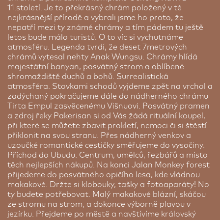
pobytu. Veškeré podrobnosti a aktuální sazby
11.století. Je to překrásný chrám položený v té
najdete na partnerských stránkách. O vaše auto
nejkrásnější přírodě a vybrali jsme ho proto, že
bude postaráno, zatímco vy si užijete svou cestu
nepatří mezi ty známé chrámy a tím pádem tu ještě
bez starostí.
letos bude málo turistů. O to víc si vychutnáme
atmosféru. Legenda tvrdí, že deset 7metrových
Cena dle délky parkování
chrámů vytesal nehty Anak Wungsu. Chrámy hlídá
majestátní banyan, posvátný strom a oblíbené
shromaždiště duchů a bohů. Surrealistická
atmosféra. Stovkami schodů vyjdeme zpět na vrchol a
zadýchaný pokračujeme dále do nádherného chrámu
Tirta Empul zasvěcenému Višnuovi. Posvátný pramen
a zdroj řeky Pakerisan si od Vás žádá rituální koupel,
při které se můžete zbavit prokletí, nemoci či si štěstí
přiklonit na svou stranu. Přes nádherný venkov a
uzoučké romantické cestičky směřujeme do vysočiny.
Příchod do Ubudu. Centrum, umělců, řezbářů a místo
těch nejlepších nákupů. Na konci Jalan Monkey forest
přijedeme do posvátného opičího lesa, kde vládnou
makakové. Držte si klobouky, tašky a fotoaparáty! No
ty budete potřebovat. Malý makakové blázní, skáčou
ze stromu na strom, a dokonce výborně plavou v
jezírku. Přejdeme po městě a navštívíme královský