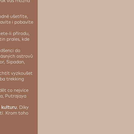
 Pak vás možná
dně ušetříte,
ravíte i pobavíte
ete-li přírodu,
tin prales, kde
adšenci do
rásných ostrovů
or, Sipadan,
chtít vyzkoušet
ba trekking
dět co nejvíce
ka, Putrajaya
u kulturu.
Díky
tí. Krom toho