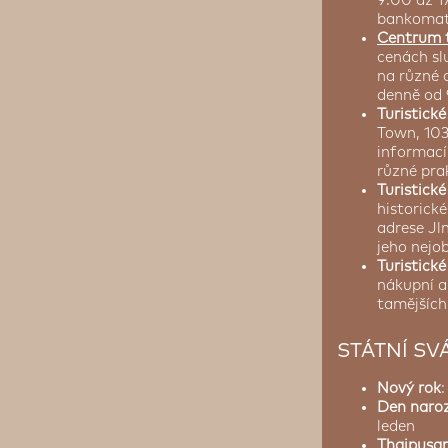
9:00 až 1
bankomat,
Centrum t
cenách sl
na různé 
denně od 
Turistick
Town, 103
informací 
různé pra
Turistick
historick
adrese Jl
jeho nejob
Turistick
nákupní a
tamějších
STÁTNÍ SV
Nový rok
:
Den naroz
leden
Thaipusa