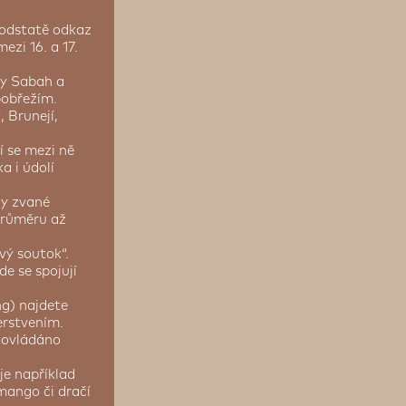
podstatě odkaz
ezi 16. a 17.
ty Sabah a
pobřežím.
 Brunejí,
í se mezi ně
 i údolí
ny zvané
průměru až
vý soutok“.
e se spojují
g) najdete
erstvením.
e ovládáno
je například
 mango či dračí