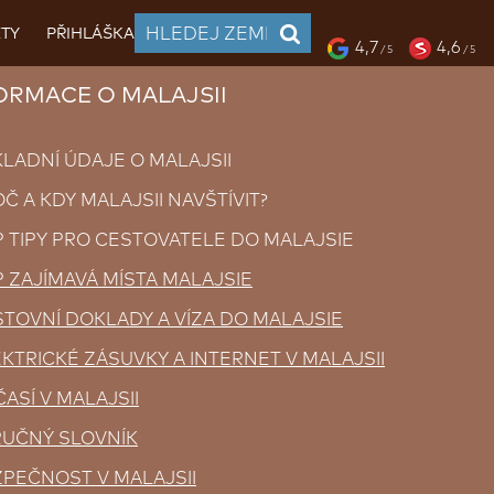
TY
PŘIHLÁŠKA
4,7
4,6
/ 5
/ 5
RMACE O MALAJSII
ADNÍ ÚDAJE O MALAJSII
 A KDY MALAJSII NAVŠTÍVIT?
TIPY PRO CESTOVATELE DO MALAJSIE
 ZAJÍMAVÁ MÍSTA MALAJSIE
TOVNÍ DOKLADY A VÍZA DO MALAJSIE
KTRICKÉ ZÁSUVKY A INTERNET V MALAJSII
ASÍ V MALAJSII
RUČNÝ SLOVNÍK
PEČNOST V MALAJSII