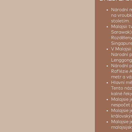
Národní m
na vroubko
stoletím.
Malajsii 
Sarawak) 
Rozděleny
Singapur
V Malajsi
Národní p
Lenggong
Národní p
Raflézie 
metr a vá
Hlavní mě
Tento náz
kalné řek
Malajsie 
nespočet 
Malajsie j
královský
Malajsie 
malajsijs