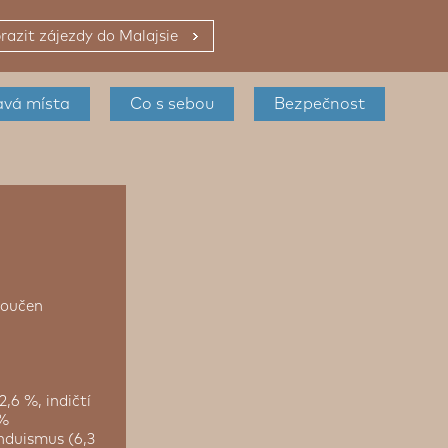
razit zájezdy do Malajsie
avá místa
Co s sebou
Bezpečnost
yloučen
2,6 %, indičtí
 %
induismus (6,3