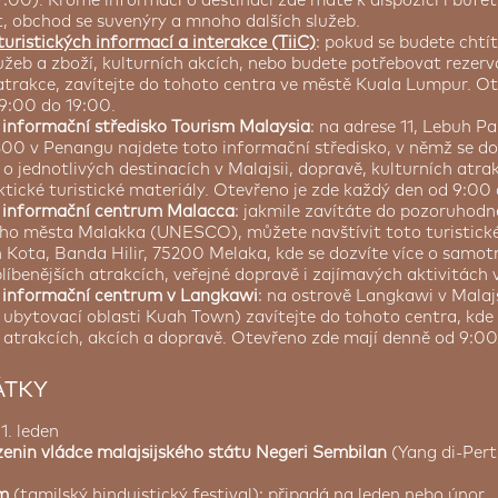
7:00). Kromě informací o destinaci zde máte k dispozici i bufe
 obchod se suvenýry a mnoho dalších služeb.
uristických informací a interakce (TiiC)
: pokud se budete chtí
užeb a zboží, kulturních akcích, nebo budete potřebovat rezer
atrakce, zavítejte do tohoto centra ve městě Kuala Lumpur. Ot
9:00 do 19:00.
é informační středisko Tourism Malaysia
: na adrese 11, Lebuh P
00 v Penangu najdete toto informační středisko, v němž se do
o jednotlivých destinacích v Malajsii, dopravě, kulturních atra
ktické turistické materiály. Otevřeno je zde každý den od 9:00
é informační centrum Malacca
: jakmile zavítáte do pozoruhodn
ého města Malakka (UNESCO), můžete navštívit toto turistick
n Kota, Banda Hilir, 75200 Melaka, kde se dozvíte více o samo
líbenějších atrakcích, veřejné dopravě i zajímavých aktivitách v
é informační centrum v Langkawi
: na ostrově Langkawi v Malajs
 ubytovací oblasti Kuah Town) zavítejte do tohoto centra, kde z
 atrakcích, akcích a dopravě. Otevřeno zde mají denně od 9:00
ÁTKY
 1. leden
enin vládce malajsijského státu Negeri Sembilan
(Yang di-Pert
m
(tamilský hinduistický festival): připadá na leden nebo únor