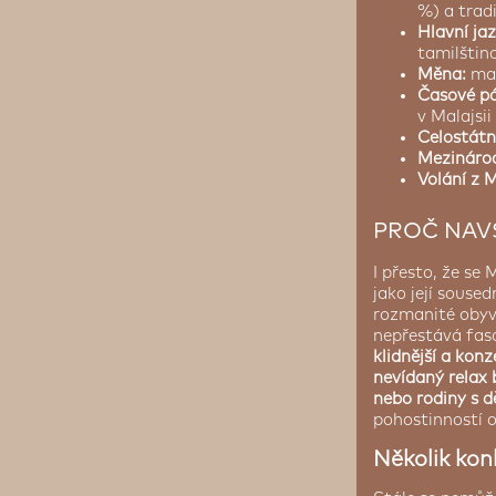
%) a trad
Hlavní ja
tamilštin
Měna:
mal
Časové p
v Malajsii
Celostátní
Mezinárod
Volání z 
PROČ NAVŠ
I přesto, že s
jako její souse
rozmanité obyva
nepřestává fas
klidnější a kon
nevídaný relax 
nebo rodiny s 
pohostinností o
Několik kon