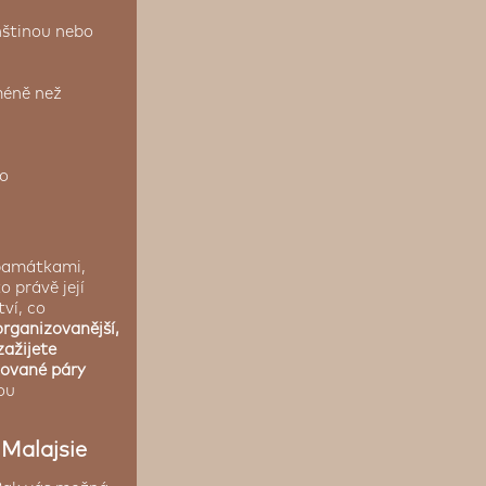
ínštinou nebo
méně než
lo
 památkami,
 právě její
ví, co
organizovanější,
zažijete
ilované páry
ou
 Malajsie