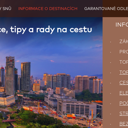
Y SNŮ
INFORMACE O DESTINACÍCH
GARANTOVANÉ ODLE
INFO
e, tipy a rady na cestu
· ZÁKL
· PROČ
· TOP 
·
TOP
·
CES
·
ELE
·
POČ
·
ST
·
BEZ