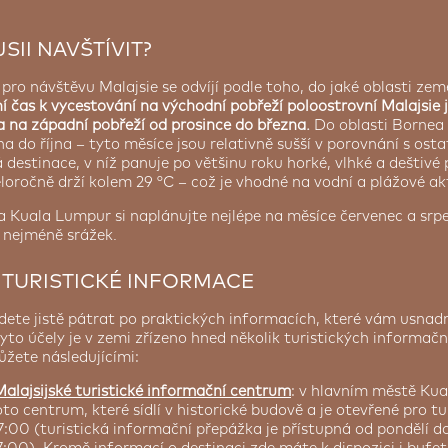
SII NAVŠTÍVIT?
 pro návštěvu Malajsie se odvíjí podle toho, do jaké oblasti zem
ní čas k vycestování na východní pobřeží poloostrovní Malajsie 
a na západní pobřeží od prosince do března.
Do oblasti Bornea 
na do října – tyto měsíce jsou relativně sušší v porovnání s osta
á destinace, v níž panuje po většinu roku horké, vlhké a deštivé 
loročně drží kolem 29 °C – což je vhodné na vodní a plážové akt
 Kuala Lumpur si naplánujte nejlépe na měsíce červenec a srp
e nejméně srážek.
 TURISTICKÉ INFORMACE
dete jistě pátrat po praktických informacích, které vám usnad
 tyto účely je v zemi zřízeno hned několik turistických informačn
ůžete následujícími:
alajsijské turistické informační centrum
: v hlavním městě Ku
to centrum, které sídlí v historické budově a je otevřené pro t
7:00 (turistická informační přepážka je přístupná od pondělí d