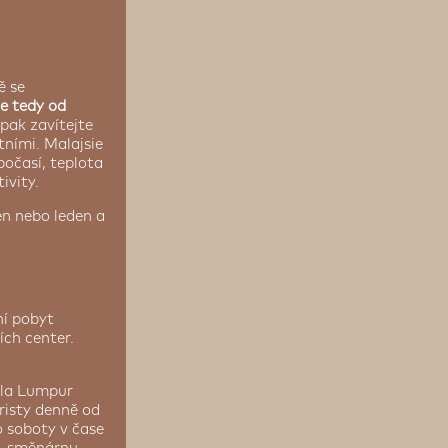
ě se
je tedy od
pak zavítejte
tními. Malajsie
počasí, teplota
ivity.
en nebo leden a
ní pobyt
ích center.
ala Lumpur
uristy denně od
o soboty v čase