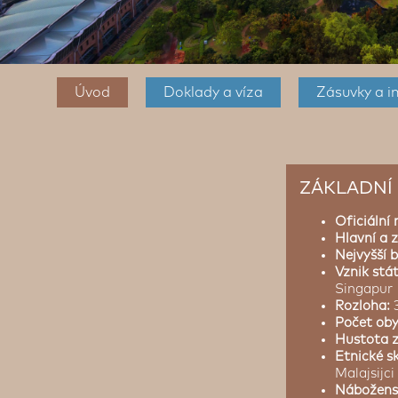
Úvod
Doklady a víza
Zásuvky a i
ZÁKLADNÍ 
Oficiální 
Hlavní a 
Nejvyšší 
Vznik stá
Singapur
Rozloha:
Počet oby
Hustota z
Etnické s
Malajsijc
Nábožens