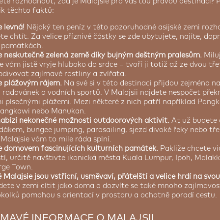
ete rozhodnout, zda je Malajsie pro vás tou pravou destinací?
ik těchto faktů:
e levná!
Nějaký ten peníz v této pozoruhodné asijské zemi rozho
e chtít. Za velice příznivé částky se zde ubytujete, najíte, dop
h památkách.
je neskutečně zelená země díky bujným deštným pralesům.
Miluj
e vám jistě vryje hluboko do srdce – tvoří ji totiž až ze dvou tře
divovat zajímavé rostliny a zvířata.
je plážovým rájem.
Na své si v této destinaci přijdou zejména n
 radovánek a vodních sportů. V Malajsii najdete nespočet přek
i písečnými plážemi. Mezi některé z nich patří například Pangk
Langkawi nebo Manukan.
nabízí nekonečné možnosti outdoorových aktivit.
Ať už budete 
dákem, bungee jumping, parasailing, sjezd divoké řeky nebo tře
 Malajsie vám to mile ráda splní.
je domovem fascinujících kulturních památek.
Pakliže chcete vi
tí, určitě navštivte ikonická města Kuala Lumpur, Ipoh, Malak
rge Town.
Malajsie jsou vstřícní, usměvaví, přátelští a velice hrdí na svo
dete v zemi cítit jako doma a dozvíte se také mnoho zajímavos
kolků pomohou s orientací v prostoru a ochotně poradí cestu.
ÍMAVÉ INFORMACE O MALAJSII