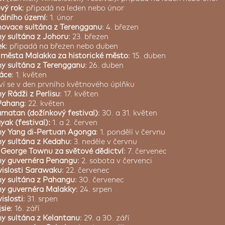
vý rok
: připadá na leden nebo únor
álního území
: 1. únor
ovace sultána z Terengganu
: 4. březen
y sultána z Johoru
: 23. březen
ek
: připadá na březen nebo duben
 města Malakka za historické město
: 15. duben
y sultána z Terengganu
: 26. duben
áce
: 1. květen
aví se v den prvního květnového úplňku
y Rádži z Perlisu
: 17. květen
 Pahang
: 22. květen
matan (dožínkový festival)
: 30. a 31. květen
ak (festival):
1. a 2. červen
ny Yang di-Pertuan Agonga
: 1. pondělí v červnu
y sultána z Kedahu
: 3. neděle v červnu
 George Townu za světové dědictví
: 7. červenec
ny guvernéra Penangu
: 2. sobota v červenci
islosti Sarawaku
: 22. červenec
y sultána z Pahangu
: 30. červenec
ny guvernéra Malakky
: 24. srpen
islosti
: 31. srpen
sie
: 16. září
y sultána z Kelantanu
: 29. a 30. září