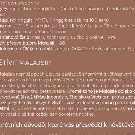
iční domorodé víry
zyky:
malajština a angličtina (někteří lidé hovoří i standardní č
ou)
ajsijský ringgit (MYR), 1 ringgit se dělí na 100 senů
ásmo:
UTC +8, v zimním (standardním) čase je v ČR o 7 hodin 
 a v letním čase o 6 hodin méně
 tísňová čísla:
hasiči, záchranná služba a policie - 999
ní předvolba pro Malajsii:
+60
Malajsie do ČR (na mobil):
zadejte 00420 + 9místné mobilní čís
TÍVIT MALAJSII?
e Malajsie nemůže pochlubit celosvětově známými a věhlasnými
dní asijské země, má svým návštěvníkům také co nabídnout. Je to
telstvo, excelentní kuchyně a úžasné kulturní a přírodní dědict
cinovat nejednoho cestovatele.
Kromě toho je Malajsie daleko 
zervativnější než třeba Indonésie, Thajsko a Vietnam, proto zde 
bez jakýchkoliv rušivých vlivů – což je ideální zejména pro zam
dětmi
. Stačí se nechat unášet místní panenskou krajinou, úžasn
byvatel a užít si každý den dovolené naplno.
krétních důvodů, které vás přesvědčí k návštěvě