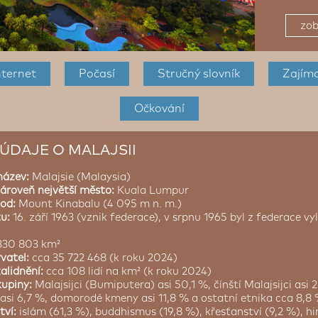
zob
nternet
Počasí
Stručný slovník
Zajím
Očkování
ÚDAJE O MALAJSII
název:
Malajsie (Malaysia)
zároveň největší město:
Kuala Lumpur
bod:
Mount Kinabalu (4 095 m n. m.)
tu:
16. září 1963 (vznik federace), v srpnu 1965 byl z federace v
330 803 km²
vatel:
cca 35 722 468 (k roku 2024)
alidnění:
cca 108 lidí na km² (k roku 2024)
kupiny:
Malajsijci (Bumiputera) asi 50,1 %, čínští Malajsijci asi 2
i asi 6,7 %, domorodé kmeny asi 11,8 % a ostatní etnika cca 8,8
tví:
islám (61,3 %), buddhismus (19,8 %), křesťanství (9,2 %), h