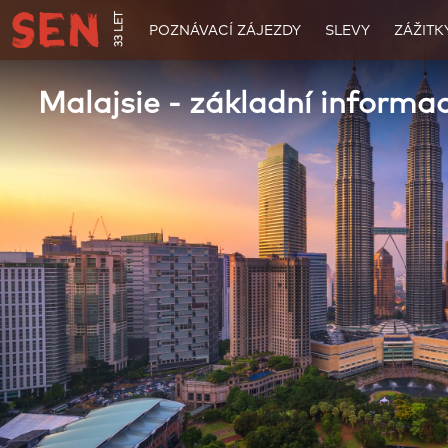
33 LET
POZNÁVACÍ ZÁJEZDY
SLEVY
ZÁŽITK
Malajsie - základní informac