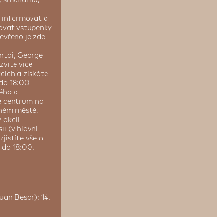
t, směnárnu,
t informovat o
vovat vstupenky
evřeno je zde
antai, George
zvíte více
kcích a získáte
 do 18:00.
ého a
é centrum na
tném městě,
 okolí.
ii (v hlavní
jistíte vše o
 do 18:00.
uan Besar): 14.