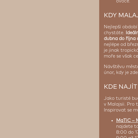
ovoce.
KDY MALAJ
Nejlepší období
chystáte.
Ideál
dubna do října 
nejlépe od břez
je jinak tropick
moře se však ce
Návštěvu města
únor, kdy je zd
KDE NAJÍT
Jako turisté bu
v Malajsii. Pro
Inspirovat se m
MaTiC – M
najdete to
8:00 do 1