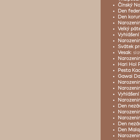
Čínský No
Den feder
Den korun
Narozenin
Velký pát
Vyhlášení
Narozenin
Svátek pr
Vesak
: sl
Narozenin
Hari Hol
Pesta Kaa
Gawai Day
Narozeni
Narozenin
Vyhlášení
Narozeni
Den nezáv
Narozenin
Narozeni
Den nezáv
Den Malaj
Narozenin