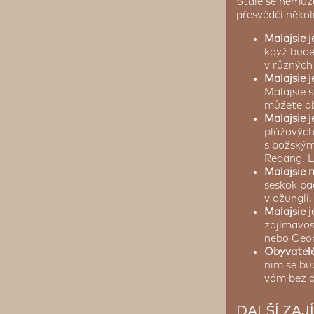
Stále se nemůž
přesvědčí někol
Malajsie j
když budet
v různýc
Malajsie 
Malajsie s
můžete ob
Malajsie 
plážových
s božským
Redang, 
Malajsie 
seskok pa
v džungli,
Malajsie 
zajímavos
nebo Geo
Obyvatelé 
nim se bu
vám bez o
DALŠÍ ZAJ