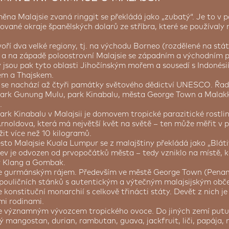
ěna Malajsie zvaná ringgit se překládá jako „zubatý“. Je to v 
vané okraje španělských dolarů ze stříbra, které se používaly m
tvoří dva velké regiony, tj. na východu Borneo (rozdělené na stá
a na západě poloostrovní Malajsie se západním a východním 
 jsou pak tyto oblasti Jihočínským mořem a sousedí s Indonésií,
em a Thajskem.
i se nachází až čtyři památky světového dědictví UNESCO. Řad
ark Gunung Mulu, park Kinabalu, města George Town a Malakka
.
ark Kinabalu v Malajsii je domovem tropické parazitické rostli
Arnoldova, která má největší květ na světě – ten může měřit v 
žit více než 10 kilogramů.
sto Malajsie Kuala Lumpur se z malajštiny překládá jako „Bláti
ev je odvozen od prvopočátků města – tedy vzniklo na místě, kd
y Klang a Gombak.
je gurmánským rájem. Především ve městě George Town (Penan
pouličních stánků s autentickým a výtečným malajsijským obč
e konstituční monarchií s celkově třinácti státy. Devět z nich j
mi rodinami.
je významným vývozcem tropického ovoce. Do jiných zemí putu
ký mangostan, durian, rambutan, guava, jackfruit, liči, papája,