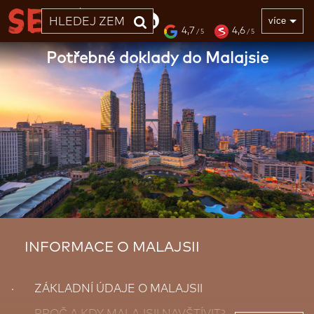
33 LET
více
4,7
4,6
/ 5
/ 5
Potřebné doklady do Malajsie
INFORMACE O MALAJSII
· ZÁKLADNÍ ÚDAJE O MALAJSII
· PROČ A KDY MALAJSII NAVŠTÍVIT?