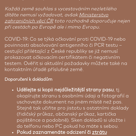
Každá země souhlas s vycestováním nezletilého
dítěte nemusí vyžadovat, avšak
Ministerstvo
zahraničních věcí ČR
toto rozhodně doporučuje nejen
při cestách po Evropě ale i mimo Evropu.
COVID-19: Co se týká očkování proti COVID-19 nebo
povinnosti absolvování antigenního či PCR testu –
cestující přilétající z České republiky se již nemusí
prokazovat očkovacím certifikátem či negativním
testem. Ověřit si aktuální požadavky můžete také na
kontaktním úřadě příslušné země.
Doporučení k dokladům
Udělejte si kopii nejdůležitější strany pasu
, tj.
okopírujte stranu s osobními údaji a fotografií a
uschovejte dokument na jiném místě než pas.
Stejně tak učiňte pro jistotu s ostatními doklady
(řidičský průkaz, občanský průkaz, kartička
pojištěnce a podobně). Sken dokladů si uložte i
do telfonu nebo PC pokud ho máte s sebou.
Pokud zaznamenáte odcizení či
ztrátu