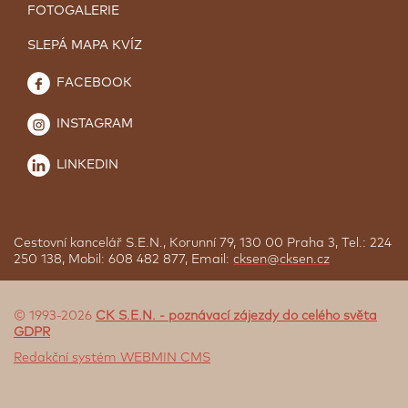
FOTOGALERIE
SLEPÁ MAPA KVÍZ
FACEBOOK
INSTAGRAM
LINKEDIN
Cestovní kancelář S.E.N., Korunní 79, 130 00 Praha 3, Tel.: 224
250 138, Mobil: 608 482 877, Email:
cksen@cksen.cz
© 1993-2026
CK S.E.N. - poznávací zájezdy do celého světa
GDPR
Redakční systém WEBMIN CMS