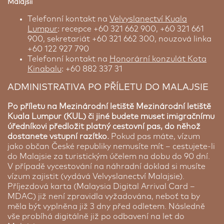
Malajsii
Telefonní kontakt na
Velvyslanectví Kuala
Lumpur
: recepce +60 321 662 900, +60 321 661
900, sekretariát +60 321 662 300, nouzová linka
+60 122 927 790
Telefonní kontakt na
Honorární konzulát Kota
Kinabalu
: +60 882 337 31
ADMINISTRATIVA PO PŘÍLETU DO MALAJSIE
Po příletu na Mezinárodní letiště Mezinárodní letiště
Kuala Lumpur (KUL) či jiné budete muset imigračnímu
úředníkovi předložit platný cestovní pas, do něhož
dostanete vstupní razítko.
Pokud pas máte, vízum
jako občan České republiky nemusíte mít – cestujete-li
do Malajsie za turistickým účelem na dobu do 90 dní.
V případě vycestování na náhradní doklad si musíte
vízum zajistit (vydává Velvyslanectví Malajsie).
Příjezdová karta (Malaysia Digital Arrival Card –
MDAC) již není zpravidla vyžadována, neboť ta by
měla být vyplněna již 3 dny před odletem. Následně
vše probíhá digitálně již po odbavení na let do