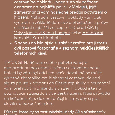
cestovního dokladu
, ihned tuto skutečnost
oznamte na nejbližší policii v Malajsii, jejíž
zaměstnanci vám následně předají potvrzení o
hlášení
. Náhradní cestovní doklady vám pak
vystaví na základě domluvy a předložení zprávy
o hlášení nejbližší zastupitelský úřad ČR, tj.
Velvyslanectví Kuala Lumpur
nebo
Honorární
konzulát Kota Kinabalu
.
S sebou do Malajsie si také vezměte pro jistotu
dvě pasové fotografie + seznam nejdůležitějších
telefonních čísel.
TIP CK SEN: Během celého pobytu věnujte
mimořádnou pozornost svému cestovnímu pasu.
Pokud by vám byl odcizen, vaše dovolená se může
výrazně zkomplikovat. Náhradní cestovní doklad
slouží pouze k návratu do České republiky a neumožní
vám překročit hranice dalších zemí, pokud jste na
poznávacím zájezdu s více destinacemi. Naši průvodci
na každém zájezdu upozorňují klienty, aby si pas
uložili na bezpečné místo.
Důležité kontakty na zastupitelské úřady ČR s působností v