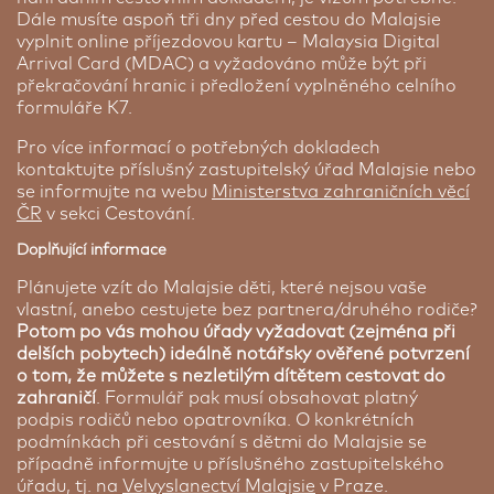
Dále musíte aspoň tři dny před cestou do Malajsie
vyplnit online příjezdovou kartu – Malaysia Digital
Arrival Card (MDAC) a vyžadováno může být při
překračování hranic i předložení vyplněného celního
formuláře K7.
Pro více informací o potřebných dokladech
kontaktujte příslušný zastupitelský úřad Malajsie nebo
se informujte na webu
Ministerstva zahraničních věcí
ČR
v sekci Cestování.
Doplňující informace
Plánujete vzít do Malajsie děti, které nejsou vaše
vlastní, anebo cestujete bez partnera/druhého rodiče?
Potom po vás mohou úřady vyžadovat (zejména při
delších pobytech) ideálně notářsky ověřené potvrzení
o tom, že můžete s nezletilým dítětem cestovat do
zahraničí
. Formulář pak musí obsahovat platný
podpis rodičů nebo opatrovníka. O konkrétních
podmínkách při cestování s dětmi do Malajsie se
případně informujte u příslušného zastupitelského
úřadu, tj. na
Velvyslanectví Malajsie
v Praze.