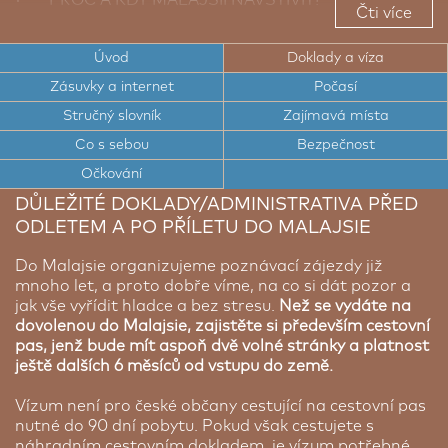
Čti více
· TOP TIPY PRO CESTOVATELE DO MALAJSIE
Úvod
Doklady a víza
·
TOP ZAJÍMAVÁ MÍSTA MALAJSIE
Zásuvky a internet
Počasí
·
CESTOVNÍ DOKLADY A VÍZA DO MALAJSIE
Stručný slovník
Zajímavá místa
·
ELEKTRICKÉ ZÁSUVKY A INTERNET V MALAJSII
Co s sebou
Bezpečnost
Očkování
·
POČASÍ V MALAJSII
DŮLEŽITÉ DOKLADY/ADMINISTRATIVA PŘED
·
STRUČNÝ SLOVNÍK
ODLETEM A PO PŘÍLETU DO MALAJSIE
·
BEZPEČNOST V MALAJSII
Do Malajsie organizujeme poznávací zájezdy již
mnoho let, a proto dobře víme, na co si dát pozor a
jak vše vyřídit hladce a bez stresu.
Než se vydáte na
dovolenou do Malajsie, zajistěte si především cestovní
pas, jenž bude mít aspoň dvě volné stránky a platnost
ještě dalších 6 měsíců od vstupu do země.
Vízum není pro české občany cestující na cestovní pas
nutné do 90 dní pobytu. Pokud však cestujete s
náhradním cestovním dokladem, je vízum potřebné.