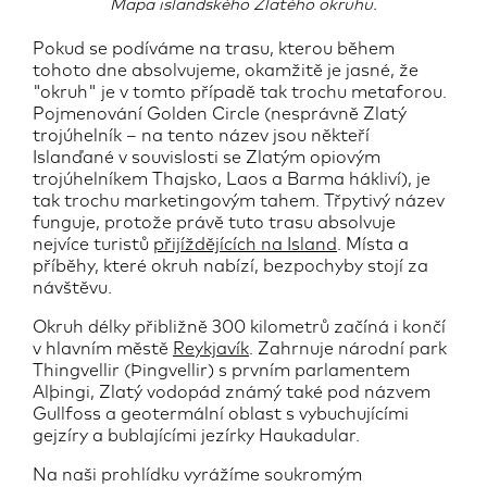
Mapa islandského Zlatého okruhu.
Pokud se podíváme na trasu, kterou během
tohoto dne absolvujeme, okamžitě je jasné, že
"okruh" je v tomto případě tak trochu metaforou.
Pojmenování Golden Circle (nesprávně Zlatý
trojúhelník – na tento název jsou někteří
Islanďané v souvislosti se Zlatým opiovým
trojúhelníkem Thajsko, Laos a Barma hákliví), je
tak trochu marketingovým tahem. Třpytivý název
funguje, protože právě tuto trasu absolvuje
nejvíce turistů
přijíždějících na
Island
. Místa a
příběhy, které okruh nabízí, bezpochyby stojí za
návštěvu.
Okruh délky přibližně 300 kilometrů začíná i končí
v hlavním městě
Reykjavík
. Zahrnuje národní park
Thingvellir (Þingvellir) s prvním parlamentem
Alþingi, Zlatý vodopád známý také pod názvem
Gullfoss a geotermální oblast s vybuchujícími
gejzíry a bublajícími jezírky Haukadular.
Na naši prohlídku vyrážíme soukromým