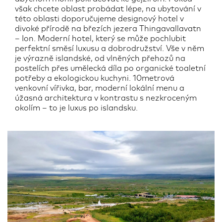
však chcete oblast probádat lépe, na ubytování v
této oblasti doporučujeme designový hotel v
divoké přírodě na březích jezera Thingavallavatn
– Ion. Moderní hotel, který se může pochlubit
perfektní směsí luxusu a dobrodružství. Vše v něm
je výrazně islandské, od vlněných přehozů na
postelích přes umělecká díla po organické toaletní
potřeby a ekologickou kuchyni. 10metrová
venkovní vířivka, bar, moderní lokální menu a
úžasná architektura v kontrastu s nezkroceným
okolím – to je luxus po islandsku.