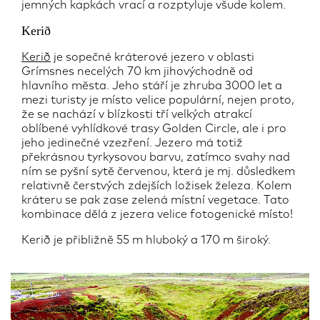
jemných kapkách vrací a rozptyluje všude kolem.
Kerið
Kerið
je sopečné kráterové jezero v oblasti
Grímsnes necelých 70 km jihovýchodně od
hlavního města. Jeho stáří je zhruba 3000 let a
mezi turisty je místo velice populární, nejen proto,
že se nachází v blízkosti tří velkých atrakcí
oblíbené vyhlídkové trasy Golden Circle, ale i pro
jeho jedinečné vzezření. Jezero má totiž
překrásnou tyrkysovou barvu, zatímco svahy nad
ním se pyšní sytě červenou, která je mj. důsledkem
relativně čerstvých zdejších ložisek železa. Kolem
kráteru se pak zase zelená místní vegetace. Tato
kombinace dělá z jezera velice fotogenické místo!
Kerið je přibližně 55 m hluboký a 170 m široký.