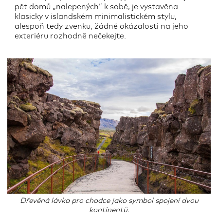
pět domů „nalepených“ k sobě, je vystavěna
klasicky v islandském minimalistickém stylu,
alespoň tedy zvenku, žádné okázalosti na jeho
exteriéru rozhodně nečekejte.
Dřevěná lávka pro chodce jako symbol spojení dvou
kontinentů.