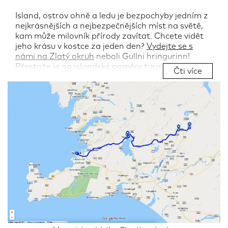
Island, ostrov ohně a ledu je bezpochyby jedním z
nejkrásnějších a nejbezpečnějších míst na světě,
kam může milovník přírody zavítat. Chcete vidět
jeho krásu v kostce za jeden den?
Vydejte se s
námi na Zlatý okruh
neboli Gullni hringurinn!
Přestože je na islandské poměry turistický, určitě
Čti více
byste jej neměli vynechat. Nechcete snad vidět
místo, kde před zhruba 1100 lety poprvé
„úřadoval“ islandský Alþingi, pravděpodobně
nejstarší parlament světa? Nebo byste snad chtěli
přijít o smočení svého obličeje v kapkách
světoznámého gejzíru Strokkur? Pro ty, co
preferují „hidden gems“ pak Golden Circle nabízí
například potápění v trhlině Davíðsgjá či
procházku na místo, kde probíhaly v minulosti
popravy „čarodějnic“.
Autor:
Zuzana Hábeková
24.02.2023