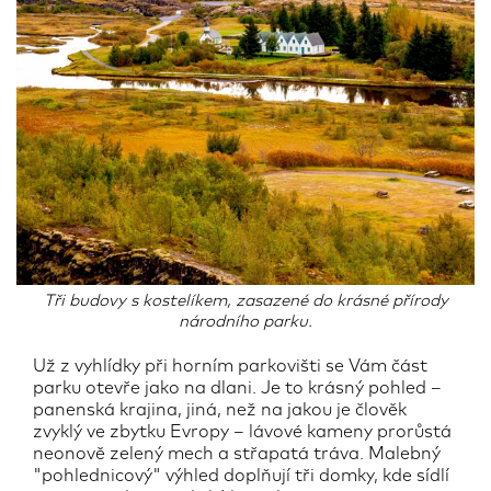
Tři budovy s kostelíkem, zasazené do krásné přírody
národního parku.
Už z vyhlídky při horním parkovišti se Vám část
parku otevře jako na dlani. Je to krásný pohled –
panenská krajina, jiná, než na jakou je člověk
zvyklý ve zbytku Evropy – lávové kameny prorůstá
neonově zelený mech a střapatá tráva. Malebný
"pohlednicový" výhled doplňují tři domky, kde sídlí