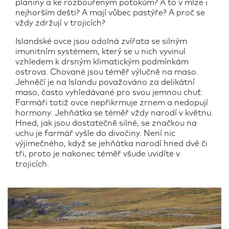
planiny a ke rozbouřeným potokům? A to v mlze i
nejhorším dešti? A mají vůbec pastýře? A proč se
vždy zdržují v trojicích?
Islandské ovce jsou odolná zvířata se silným
imunitním systémem, který se u nich vyvinul
vzhledem k drsným klimatickým podmínkám
ostrova. Chované jsou téměř výlučně na maso.
Jehněčí je na Islandu považováno za delikátní
maso, často vyhledávané pro svou jemnou chuť.
Farmáři totiž ovce nepřikrmuje zrnem a nedopují
hormony. Jehňátka se téměř vždy narodí v květnu.
Hned, jak jsou dostatečně silné, se značkou na
uchu je farmář vyšle do divočiny. Není nic
výjimečného, když se jehňátka narodí hned dvě či
tři, proto je nakonec téměř všude uvidíte v
trojicích.