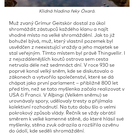
Klidná hladina řeky Öxará.
Muž zvaný Grímur Geitskör dostal za úkol
shromáždit zástupců každého klanu a najít
vhodné místo na velké shromáždění. Jak to již
bohužel bývá, muž, který vlastnil pozemek byl
usvědčen z neexistující vraždy a jeho majetek se
stal veřejným. Tímto místem byl právě Thingvellir. I
z nejvzdálenějších koutů ostrova sem cesta
netrvala déle než sedmnáct dní. V roce 930 se
poprvé konal velký sněm, kde se diskutovalo o
zákonech a vytvořilo společenství, které se dá
chápat jako první parlament – přibližně 800 let
před tím, než se tato myšlenka začala realizovat v
USA či Francii. V Alþingi (Velkém sněmu) se
urovnávaly spory, udělovaly tresty a přijímala
kolektivní rozhodnutí. Na tuto dobu šlo o velmi
pokrokový způsob vlády. Řečník se vždy obrátil
směrem k velké kamenné stěně, do které hlásil své
myšlenky, stěna zvuk odrazila a rozšířila ozvěnu
do údolí, kde seděli shromáždění.