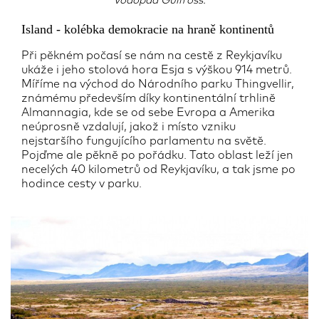
Vodopád Gullfoss.
Island - kolébka demokracie na hraně kontinentů
Při pěkném počasí se nám na cestě z Reykjavíku
ukáže i jeho stolová hora Esja s výškou 914 metrů.
Míříme na východ do Národního parku Thingvellir,
známému především díky kontinentální trhlině
Almannagia, kde se od sebe Evropa a Amerika
neúprosně vzdalují, jakož i místo vzniku
nejstaršího fungujícího parlamentu na světě.
Pojďme ale pěkně po pořádku. Tato oblast leží jen
necelých 40 kilometrů od Reykjavíku, a tak jsme po
hodince cesty v parku.