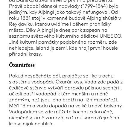
od Dánska a zvolili svého prvního prezidenta.
Právě období dánské nadvlády (1799–1844) bylo
jediným, kdy Alþingi jako takový nefungoval. Od
roku 1881 stojí v kamenné budově Alþingishúsið v
Reykjavíku, kterou uvidíme i během prohlídky
města. Díky Alþingi je dnes park zapsán na
seznamu světového kulturního dědictví UNESCO.
Jiné kulturní památky podobného rozměru zde
nehledejte. Island je zemí, kde hrají první housle
přírodní krásy.
Öxarárfoss
Pokud nespěcháte dál, projděte se i ke trochu
skrytému vodopádu
Öxarárfoss
. Voda zde padá z
čedičové stěny a vytváří opravdu pěknou scenérii,
ačkoli patří vodopád k těm menším a méně
známým, než jsou jeho bratři na jižním pobřeží.
Měří 13 m a voda dopadá na velké tmavé balvany.
Vodopádem se zde můžete kochat celoročně,
nicméně v zimě zamrzá, což mu samozřejmě na
kráse nijak neubírá.