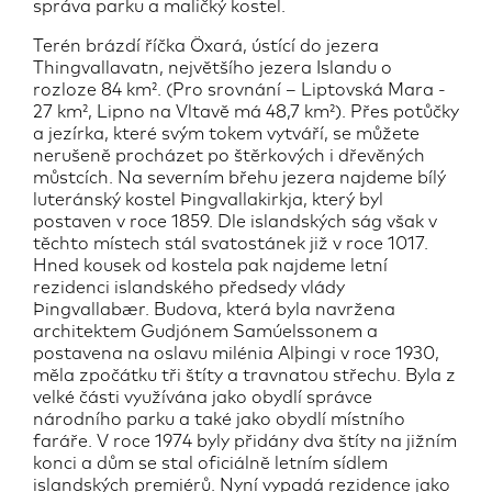
správa parku a maličký kostel.
Terén brázdí říčka Öxará, ústící do jezera
Thingvallavatn, největšího jezera Islandu o
rozloze 84 km². (Pro srovnání – Liptovská Mara -
27 km², Lipno na Vltavě má 48,7 km²). Přes potůčky
a jezírka, které svým tokem vytváří, se můžete
nerušeně procházet po štěrkových i dřevěných
můstcích. Na severním břehu jezera najdeme bílý
luteránský kostel Þingvallakirkja, který byl
postaven v roce 1859. Dle islandských ság však v
těchto místech stál svatostánek již v roce 1017.
Hned kousek od kostela pak najdeme letní
rezidenci islandského předsedy vlády
Þingvallabær. Budova, která byla navržena
architektem Gudjónem Samúelssonem a
postavena na oslavu milénia Alþingi v roce 1930,
měla zpočátku tři štíty a travnatou střechu. Byla z
velké části využívána jako obydlí správce
národního parku a také jako obydlí místního
faráře. V roce 1974 byly přidány dva štíty na jižním
konci a dům se stal oficiálně letním sídlem
islandských premiérů. Nyní vypadá rezidence jako