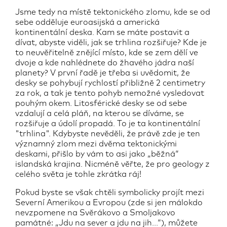
Jsme tedy na místě tektonického zlomu, kde se od
sebe odděluje euroasijská a americká
kontinentální deska. Kam se máte postavit a
dívat, abyste viděli, jak se trhlina rozšiřuje? Kde je
to neuvěřitelně znějící místo, kde se zem dělí ve
dvoje a kde nahlédnete do žhavého jádra naší
planety? V první řadě je třeba si uvědomit, že
desky se pohybují rychlostí přibližně 2 centimetry
za rok, a tak je tento pohyb nemožné vysledovat
pouhým okem. Litosférické desky se od sebe
vzdalují a celá pláň, na kterou se díváme, se
rozšiřuje a údolí propadá. To je ta kontinentální
"trhlina". Kdybyste nevěděli, že právě zde je ten
významný zlom mezi dvěma tektonickými
deskami, přišlo by vám to asi jako „běžná“
islandská krajina. Nicméně věřte, že pro geology z
celého světa je tohle zkrátka ráj!
Pokud byste se však chtěli symbolicky projít mezi
Severní Amerikou a Evropou (zde si jen málokdo
nevzpomene na Svěrákovo a Smoljakovo
památné: „Jdu na sever a jdu na jih...“), můžete