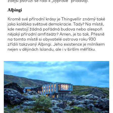
zdejší pstruzi se rádi k „výpravě“ přidávají.
Alþingi
Kromě své přírodní krásy je Thingvellir známý také
jako kolébka světové demokracie. Tady? Na místě,
kde nestojí žádná pořádná budova nebo alespoň
nějaký přírodní amfiteátr? Amen, je to tak. Přesně
na tomto místě si obyvatelé ostrova roku 930
zřídili takzvaný Alþingi. Jeho existence je milníkem
nejen v dějinách Islandu, ale i v širším měřítku.