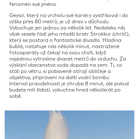
fenomén své jméno.
Geysir, který na vrcholu své kariéry vystřikoval i do
výšky přes 80 metrů, je už dnes v důchodu.
Vybuchuje jen jednou za několik let. Nedaleko něj
však vesele řádí jeho mladší bratr Strokkur (chrlič),
který se postará o fantastické divadlo. Hladina
bublá, natahuje nás několik minut, nastražené
fotoaparáty už čekají na svou chvíli, když
najednou vytryskne dvacet metrů do vzduchu. Za
výskání obecenstva voda dopadá na zem. Ti, co
stáli po větru, si pobaveně otírají obličeje a
objektivy, připraveni na další vodní bombu.
Interval pravidelnosti je zhruba 8 minut, ale pokud
budete mít štěstí, vybuchne hned několikrát po
sobě.