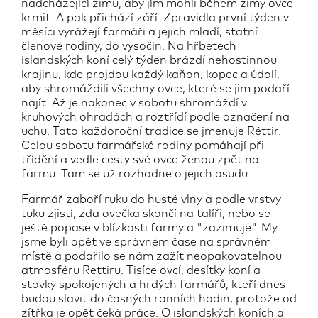
nadcházející zimu, aby jím mohli během zimy ovce
krmit. A pak přichází září. Zpravidla první týden v
měsíci vyrážejí farmáři a jejich mladí, statní
členové rodiny, do vysočin. Na hřbetech
islandských koní celý týden brázdí nehostinnou
krajinu, kde projdou každý kaňon, kopec a údolí,
aby shromáždili všechny ovce, které se jim podaří
najít. Až je nakonec v sobotu shromáždí v
kruhových ohradách a roztřídí podle označení na
uchu. Tato každoroční tradice se jmenuje Réttir.
Celou sobotu farmářské rodiny pomáhají při
třídění a vedle cesty své ovce ženou zpět na
farmu. Tam se už rozhodne o jejich osudu.
Farmář zaboří ruku do husté vlny a podle vrstvy
tuku zjistí, zda ovečka skončí na talíři, nebo se
ještě popase v blízkosti farmy a "zazimuje". My
jsme byli opět ve správném čase na správném
místě a podařilo se nám zažít neopakovatelnou
atmosféru Rettiru. Tisíce ovcí, desítky koní a
stovky spokojených a hrdých farmářů, kteří dnes
budou slavit do časných ranních hodin, protože od
zítřka je opět čeká práce. O islandských koních a