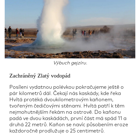
Výbuch gejzíru.
Zachráněný Zlatý vodopád
Posíleni vydatnou polévkou pokračujeme ještě o
pár kilometrů dál. Čekají nás kaskády, kde řeka
Hvítá protéká dvoukilometrovým kaňonem,
tvořeným čedičovými stěnami. Hvítá patří k těm
nejmohutnějším řekám na ostrově. Do kaňonu
padá ve dvou kaskádách, první část má spád 11 a
druhá 22 metrů. Kaňon se navíc působením eroze
každoročně prodlužuje o 25 centimetrů.