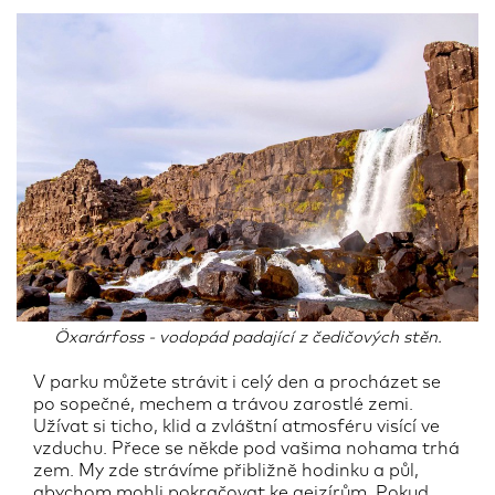
Öxarárfoss - vodopád padající z čedičových stěn.
V parku můžete strávit i celý den a procházet se
po sopečné, mechem a trávou zarostlé zemi.
Užívat si ticho, klid a zvláštní atmosféru visící ve
vzduchu. Přece se někde pod vašima nohama trhá
zem. My zde strávíme přibližně hodinku a půl,
abychom mohli pokračovat ke gejzírům. Pokud