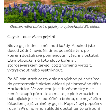
Geotermální oblast s gejzíry a vybuchující Strokkur.
Geysir - otec všech gejzírů
Slovo gejzír dnes zná snad každý. A pokud jste
dosud žádný neviděli, dnes poznáte ten, po
kterém dostali své pojmenování všechny ostatní.
Etymologicky má toto slovo kořeny v
staroseverském geysa, což znamená vyrazit,
vytrysknout nebo vystříknout.
Po 60 minutách cesty dále na východ přicházíme
do geotermálně aktivní oblasti přelomového riftu
Haukadular. Ve vzduchu je cítit závan síry a ze
země stoupá pára. Toto místo je plné vroucích a
bublajících jezírek, potůčků a bahna, ale největším
lákadlem je již zmíněný gejzír. Poprvé byl popsán v
roce 1294 a na jeho základě dostal tento přírodní