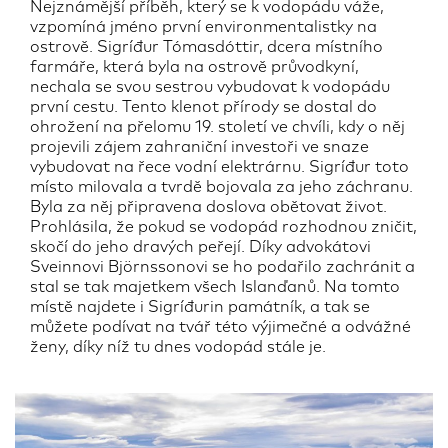
Nejznámější příběh, který se k vodopádu váže,
vzpomíná jméno první environmentalistky na
ostrově. Sigríđur Tómasdóttir, dcera místního
farmáře, která byla na ostrově průvodkyní,
nechala se svou sestrou vybudovat k vodopádu
první cestu. Tento klenot přírody se dostal do
ohrožení na přelomu 19. století ve chvíli, kdy o něj
projevili zájem zahraniční investoři ve snaze
vybudovat na řece vodní elektrárnu. Sigríđur toto
místo milovala a tvrdě bojovala za jeho záchranu.
Byla za něj připravena doslova obětovat život.
Prohlásila, že pokud se vodopád rozhodnou zničit,
skočí do jeho dravých peřejí. Díky advokátovi
Sveinnovi Björnssonovi se ho podařilo zachránit a
stal se tak majetkem všech Islanďanů. Na tomto
místě najdete i Sigríđurin památník, a tak se
můžete podívat na tvář této výjimečné a odvážné
ženy, díky níž tu dnes vodopád stále je.