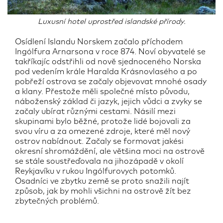
Luxusní hotel uprostřed islandské přírody.
Osídlení Islandu Norskem začalo příchodem
Ingólfura Arnarsona v roce 874. Noví obyvatelé se
takříkajíc odstřihli od nově sjednoceného Norska
pod vedením krále Haralda Krásnovlasého a po
pobřeží ostrova se začaly objevovat mnohé osady
a klany. Přestože měli společné místo původu,
náboženský základ či jazyk, jejich vůdci a zvyky se
začaly ubírat různými cestami. Násilí mezi
skupinami bylo běžné, protože lidé bojovali za
svou víru a za omezené zdroje, které měl nový
ostrov nabídnout. Začaly se formovat jakési
okresní shromáždění, ale většina moci na ostrově
se stále soustřeďovala na jihozápadě v okolí
Reykjavíku v rukou Ingólfurovych potomků.
Osadníci ve zbytku země se proto snažili najít
způsob, jak by mohli všichni na ostrově žít bez
zbytečných problémů.