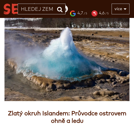
33 LET
více
4,7
4,6
/ 5
/ 5
Zlatý okruh Islandem: Průvodce ostrovem
ohně a ledu