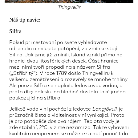
Thingvellir
Náš tip navíc:
Silfra
Pokud při cestování po světě vyhledáváte
adrenalin a milujete potápění, za zmínku stojí
Silfra. Jak jsme již zmínili,
Island
vznikl přímo na
hranici dvou litosférických desek. Část hranice
mezi nimi tvoří propadlina s názvem Silfra
(„Stříbřitý“). V roce 1789 došlo Thingvelliru k
velkému zemětřesení a rozevřely se mnohé trhliny.
Ale pouze Silfra se naplnila ledovcovou vodou, a
proto díky odlesku na hladině dostala také jméno
poukazující na stříbro.
Jelikož voda v ní pochází z ledovce
Langjökull
, je
průzračně čistá a viditelnost v ní vynikající. Proto
je pro potápěče doslova rájem. Teplota vody je
zde stabilní, 2°C, v zimě nezamrzá. Takže vybaveni
kvalitním neoprenem se můžete s chutí ponořit do