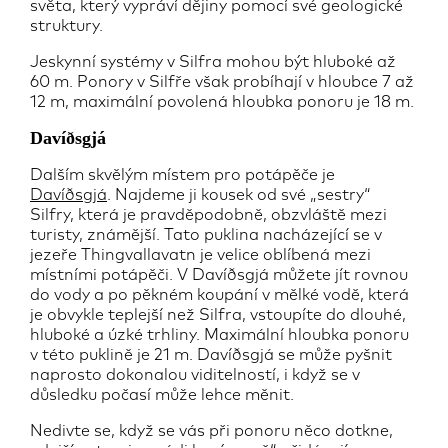
světa, který vypráví dějiny pomocí své geologické
struktury.
Jeskynní systémy v Silfra mohou být hluboké až
60 m. Ponory v Silfře však probíhají v hloubce 7 až
12 m, maximální povolená hloubka ponoru je 18 m.
Davíðsgjá
Dalším skvělým místem pro potápěče je
Davíðsgjá
. Najdeme ji kousek od své „sestry“
Silfry, která je pravděpodobně, obzvláště mezi
turisty, známější. Tato puklina nacházející se v
jezeře Thingvallavatn je velice oblíbená mezi
místními potápěči. V Davíðsgjá můžete jít rovnou
do vody a po pěkném koupání v mělké vodě, která
je obvykle teplejší než Silfra, vstoupíte do dlouhé,
hluboké a úzké trhliny. Maximální hloubka ponoru
v této puklině je 21 m. Davíðsgjá se může pyšnit
naprosto dokonalou viditelností, i když se v
důsledku počasí může lehce měnit.
Nedivte se, když se vás při ponoru něco dotkne,