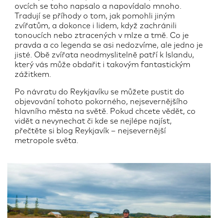
ovcích se toho napsalo a napovídalo mnoho.
Tradují se příhody o tom, jak pomohli jiným
zvířatům, a dokonce i lidem, když zachránili
tonoucích nebo ztracených v mlze a tmě. Co je
pravda a co legenda se asi nedozvíme, ale jedno je
jisté. Obě zvířata neodmyslitelně patří k Islandu,
který vás může obdařit i takovým fantastickým
zážitkem.
Po návratu do Reykjavíku se můžete pustit do
objevování tohoto pokorného, nejsevernějšího
hlavního města na světě. Pokud chcete vědět, co
vidět a nevynechat či kde se nejlépe najíst,
přečtěte si blog Reykjavík – nejsevernější
metropole světa.