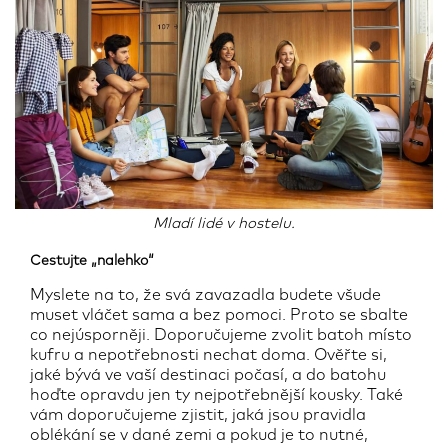
Mladí lidé v hostelu.
Cestujte „nalehko“
Myslete na to, že svá zavazadla budete všude
muset vláčet sama a bez pomoci. Proto se sbalte
co nejúsporněji. Doporučujeme zvolit batoh místo
kufru a nepotřebnosti nechat doma. Ověřte si,
jaké bývá ve vaší destinaci počasí, a do batohu
hoďte opravdu jen ty nejpotřebnější kousky. Také
vám doporučujeme zjistit, jaká jsou pravidla
oblékání se v dané zemi a pokud je to nutné,