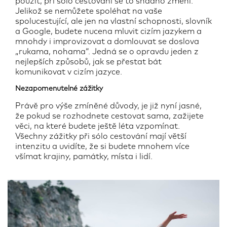
použít, při sólo cestování se to snadno změní.
Jelikož se nemůžete spoléhat na vaše
spolucestující, ale jen na vlastní schopnosti, slovník
a Google, budete nucena mluvit cizím jazykem a
mnohdy i improvizovat a domlouvat se doslova
„rukama, nohama“. Jedná se o opravdu jeden z
nejlepších způsobů, jak se přestat bát
komunikovat v cizím jazyce.
Nezapomenutelné zážitky
Právě pro výše zmíněné důvody, je již nyní jasné,
že pokud se rozhodnete cestovat sama, zažijete
věci, na které budete ještě léta vzpomínat.
Všechny zážitky při sólo cestování mají větší
intenzitu a uvidíte, že si budete mnohem více
všímat krajiny, památky, místa i lidí.