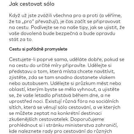
Jak cestovat sólo
Když už jste zvážili všechna pro a proti (a věříme,
že ta „pro“ převažují), je čas začít se připravovat
na cestu. Podívejte se na naše tipy, jak se ujistit, že
vaše dovolená bude bezpečná a bude opravdu
stát za to.
Cestu si pořádně promyslete
Cestujete-li poprvé sama, uděláte dobře, pokud se
na cestu do určité míry připravíte. Udělejte si
představu o tom, která místa chcete navštívit,
zjistěte, zda se tam snadno dostanete vlakem
nebo autobusem. Udělejte si průzkum měst nebo
oblastí, kterým byste se měla vyhnout, a ujistěte
se, že vaše letadlo přistává během dne, a ne
uprostřed noci. Existují různá fóra na sociálních
sítích, která se věnují sólo cestování, a ve kterých
se můžete zeptat na konkrétní destinaci
zkušenějších cestovatelek. Doporučujeme
prohlédnout si i stránku ministerstva zahraničí,
kde naleznete rady pro cestování do různých