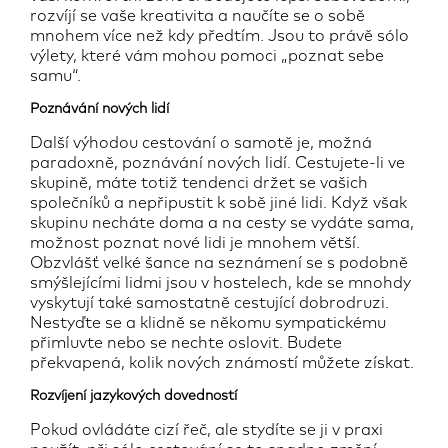
rozvíjí se vaše kreativita a naučíte se o sobě
mnohem více než kdy předtím. Jsou to právě sólo
výlety, které vám mohou pomoci „poznat sebe
samu“.
Poznávání nových lidí
Další výhodou cestování o samotě je, možná
paradoxně, poznávání nových lidí. Cestujete-li ve
skupině, máte totiž tendenci držet se vašich
společníků a nepřipustit k sobě jiné lidi. Když však
skupinu necháte doma a na cesty se vydáte sama,
možnost poznat nové lidi je mnohem větší.
Obzvlášť velké šance na seznámení se s podobně
smýšlejícími lidmi jsou v hostelech, kde se mnohdy
vyskytují také samostatně cestující dobrodruzi.
Nestyďte se a klidně se někomu sympatickému
přimluvte nebo se nechte oslovit. Budete
překvapená, kolik nových známostí můžete získat.
Rozvíjení jazykových dovedností
Pokud ovládáte cizí řeč, ale stydíte se ji v praxi