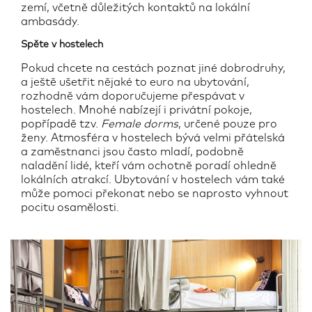
zemí, včetně důležitých kontaktů na lokální
ambasády.
Spěte v hostelech
Pokud chcete na cestách poznat jiné dobrodruhy,
a ještě ušetřit nějaké to euro na ubytování,
rozhodně vám doporučujeme přespávat v
hostelech. Mnohé nabízejí i privátní pokoje,
popřípadě tzv.
Female dorms
, určené pouze pro
ženy. Atmosféra v hostelech bývá velmi přátelská
a zaměstnanci jsou často mladí, podobně
naladění lidé, kteří vám ochotně poradí ohledně
lokálních atrakcí. Ubytování v hostelech vám také
může pomoci překonat nebo se naprosto vyhnout
pocitu osamělosti.