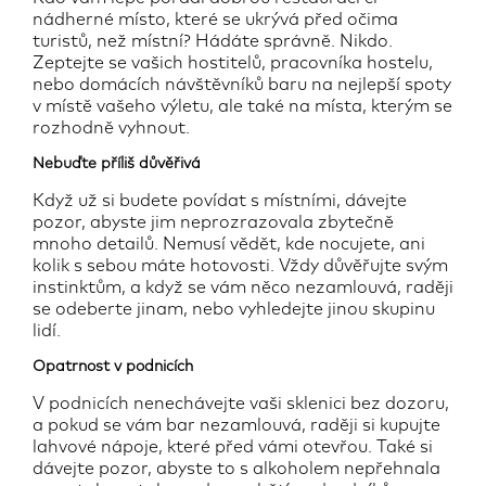
nádherné místo, které se ukrývá před očima
turistů, než místní? Hádáte správně. Nikdo.
Zeptejte se vašich hostitelů, pracovníka hostelu,
nebo domácích návštěvníků baru na nejlepší spoty
v místě vašeho výletu, ale také na místa, kterým se
rozhodně vyhnout.
Nebuďte příliš důvěřivá
Když už si budete povídat s místními, dávejte
pozor, abyste jim neprozrazovala zbytečně
mnoho detailů. Nemusí vědět, kde nocujete, ani
kolik s sebou máte hotovosti. Vždy důvěřujte svým
instinktům, a když se vám něco nezamlouvá, raději
se odeberte jinam, nebo vyhledejte jinou skupinu
lidí.
Opatrnost v podnicích
V podnicích nenechávejte vaši sklenici bez dozoru,
a pokud se vám bar nezamlouvá, raději si kupujte
lahvové nápoje, které před vámi otevřou. Také si
dávejte pozor, abyste to s alkoholem nepřehnala