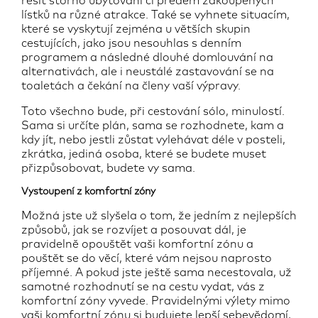
řešit storno ubytování či předem zakoupených
lístků na různé atrakce. Také se vyhnete situacím,
které se vyskytují zejména u větších skupin
cestujících, jako jsou nesouhlas s denním
programem a následné dlouhé domlouvání na
alternativách, ale i neustálé zastavování se na
toaletách a čekání na členy vaší výpravy.
Toto všechno bude, při cestování sólo, minulostí.
Sama si určíte plán, sama se rozhodnete, kam a
kdy jít, nebo jestli zůstat vylehávat déle v posteli,
zkrátka, jediná osoba, které se budete muset
přizpůsobovat, budete vy sama.
Vystoupení z komfortní zóny
Možná jste už slyšela o tom, že jedním z nejlepších
způsobů, jak se rozvíjet a posouvat dál, je
pravidelně opouštět vaši komfortní zónu a
pouštět se do věcí, které vám nejsou naprosto
příjemné. A pokud jste ještě sama necestovala, už
samotné rozhodnutí se na cestu vydat, vás z
komfortní zóny vyvede. Pravidelnými výlety mimo
vaši komfortní zónu si budujete lepší sebevědomí,