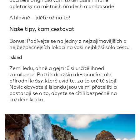
odcizení originálů vám to usnadní mnohé
opletačky na místních úřadech a ambasádě.
A hlavně – jděte už na to!
Naše tipy, kam cestovat
Bonus: Podívejte se na jedny z nejzajímavějších a
nejbezpečnějších lokací na vaši nejbližší sólo cestu.
Island
Zemi ledu, ohně a gejzírů si určitě ihned
zamilujete. Patří k dražším destinacím, ale
přírodní krásy, které uvidíte, za to určitě stojí.
Navíc obyvatelé Islandu jsou velmi přátelští a
postarají se o to, abyste se cítili bezpečně na
každém kroku.