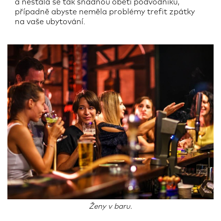
a nestala se tak snadnou obětí podvodníků,
případně abyste neměla problémy trefit zpátky
na vaše ubytování.
Ženy v baru.