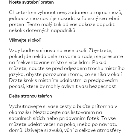
Noste svatební prsten
Chcete-li se vyhnout nevyžádanému zájmu mužů,
jednou z možností je nasadit si falešný svatební
prsten. Tento malý trik od vás dokáže odpudit
několik dotěrných nápadníků.
Všímejte si okolí
Vždy buďte vnímavá na vaše okolí. Zbystřete,
pokud jde někdo déle za vámi a raději se přesuňte
na frekventované místo s více lidmi. Pokud
můžete, naučte se před odjezdem trochu místního
jazyka, abyste porozuměli tomu, co se říká v okolí.
Držte krok s místními událostmi a předpověďmi
počasí, které by mohly ovlivnit vaši bezpečnost.
Dejte stranou telefon
Vychutnávejte si vaše cesty a buďte přítomna v
okamžiku. Neztrácejte čas listováním na
sociálních sítích nebo přidáváním fotek. To vše
můžete udělat večer na pokoji nebo po návratu
domů. Užívejte si zvuků, vůní a celkové atmosféry