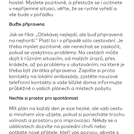
hostel. Myslete pozitivně, a přestože se i ocitnete
v nepříjemné situaci, věřte, že se rychle vyřeší a
vše bude v pořádku.
Buďte připravena
Jak se říká: „Očekávej nejlepší, ale buď připravená
na nejhorší.” Platí to i v případě sólo cestování. Je
třeba myslet pozitivně, ale nenechat se zaskočit,
pokud se vyskytnou problémy. Na cestách může
dojít k různým situacím, od malých úrazů, přes
krádeže, až po problémy s ubytováním, na které je
třeba být zkrátka připravena. Zapište si proto
kontakty na lokální ambasády, zjistěte nouzové
telefonní kontakty a vaše blízké doma informujte
průběžně o vašich plánech a místech pobytu.
Nechte si prostor pro spontánnost
Mít plán na každý den je sice hezké, ale vaši cestu
si mnohem více užijete, pokud si ponecháte trochu
volnosti a prostoru pro improvizaci. Někdy se o
událostech dozvíte na poslední chvíli nebo
potkáte nové přátele, kteří vás pozvou, abyste s