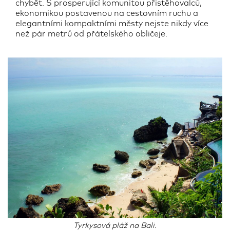
chybět. S prosperující komunitou přistěhovalců,
ekonomikou postavenou na cestovním ruchu a
elegantními kompaktními městy nejste nikdy více
než pár metrů od přátelského obličeje.
Tyrkysová pláž na Bali.