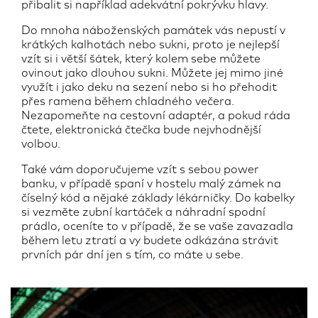
přibalit si například adekvátní pokrývku hlavy.
Do mnoha náboženských památek vás nepustí v
krátkých kalhotách nebo sukni, proto je nejlepší
vzít si i větší šátek, který kolem sebe můžete
ovinout jako dlouhou sukni. Můžete jej mimo jiné
využít i jako deku na sezení nebo si ho přehodit
přes ramena během chladného večera.
Nezapomeňte na cestovní adaptér, a pokud ráda
čtete, elektronická čtečka bude nejvhodnější
volbou.
Také vám doporučujeme vzít s sebou power
banku, v případě spaní v hostelu malý zámek na
číselný kód a nějaké základy lékárničky. Do kabelky
si vezměte zubní kartáček a náhradní spodní
prádlo, oceníte to v případě, že se vaše zavazadla
během letu ztratí a vy budete odkázána strávit
prvních pár dní jen s tím, co máte u sebe.