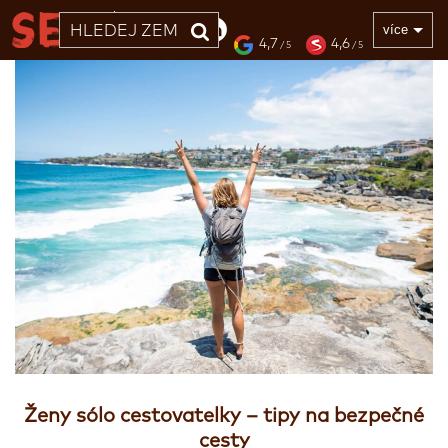
33 LET
více
4,7
4,6
/ 5
/ 5
Ženy sólo cestovatelky – tipy na bezpečné
cesty