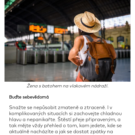
Žena s batohem na vlakovém nádraží.
Buďte sebevědomá
Snažte se nepůsobit zmateně a ztraceně. I v
komplikovaných situacích si zachovejte chladnou
hlavu a nepanikařte. Štěstí přeje připraveným, a
tak mějte vždy přehled o tom, kam jedete, kde se
aktuálně nacházíte a jak se dostat zpátky na