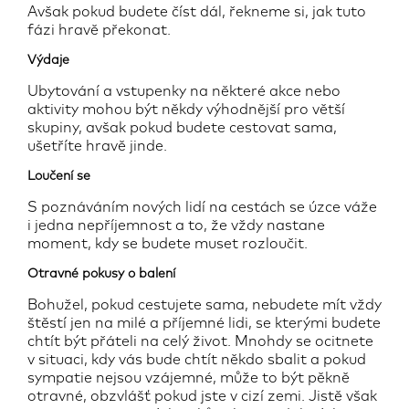
Avšak pokud budete číst dál, řekneme si, jak tuto
fázi hravě překonat.
Výdaje
Ubytování a vstupenky na některé akce nebo
aktivity mohou být někdy výhodnější pro větší
skupiny, avšak pokud budete cestovat sama,
ušetříte hravě jinde.
Loučení se
S poznáváním nových lidí na cestách se úzce váže
i jedna nepříjemnost a to, že vždy nastane
moment, kdy se budete muset rozloučit.
Otravné pokusy o balení
Bohužel, pokud cestujete sama, nebudete mít vždy
štěstí jen na milé a příjemné lidi, se kterými budete
chtít být přáteli na celý život. Mnohdy se ocitnete
v situaci, kdy vás bude chtít někdo sbalit a pokud
sympatie nejsou vzájemné, může to být pěkně
otravné, obzvlášť pokud jste v cizí zemi. Jistě však