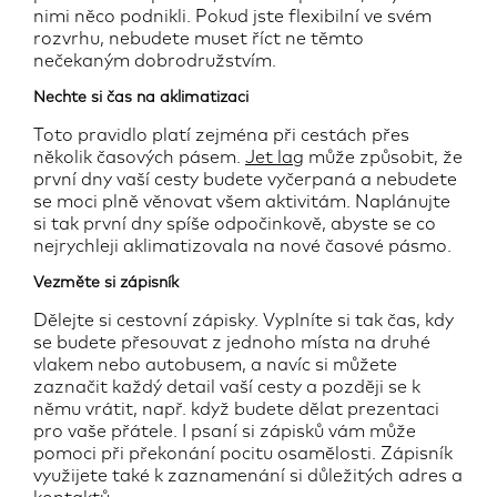
nimi něco podnikli. Pokud jste flexibilní ve svém
rozvrhu, nebudete muset říct ne těmto
nečekaným dobrodružstvím.
Nechte si čas na aklimatizaci
Toto pravidlo platí zejména při cestách přes
několik časových pásem.
Jet lag
může způsobit, že
první dny vaší cesty budete vyčerpaná a nebudete
se moci plně věnovat všem aktivitám. Naplánujte
si tak první dny spíše odpočinkově, abyste se co
nejrychleji aklimatizovala na nové časové pásmo.
Vezměte si zápisník
Dělejte si cestovní zápisky. Vyplníte si tak čas, kdy
se budete přesouvat z jednoho místa na druhé
vlakem nebo autobusem, a navíc si můžete
zaznačit každý detail vaší cesty a později se k
němu vrátit, např. když budete dělat prezentaci
pro vaše přátele. I psaní si zápisků vám může
pomoci při překonání pocitu osamělosti. Zápisník
využijete také k zaznamenání si důležitých adres a