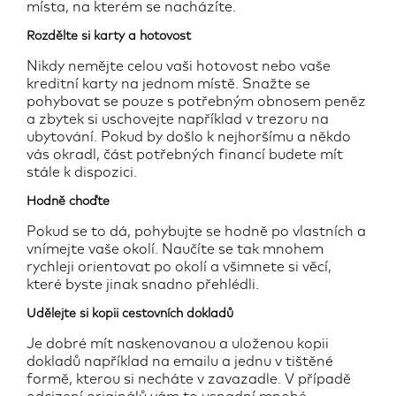
místa, na kterém se nacházíte.
Rozdělte si karty a hotovost
Nikdy nemějte celou vaši hotovost nebo vaše
kreditní karty na jednom místě. Snažte se
pohybovat se pouze s potřebným obnosem peněz
a zbytek si uschovejte například v trezoru na
ubytování. Pokud by došlo k nejhoršímu a někdo
vás okradl, část potřebných financí budete mít
stále k dispozici.
Hodně choďte
Pokud se to dá, pohybujte se hodně po vlastních a
vnímejte vaše okolí. Naučíte se tak mnohem
rychleji orientovat po okolí a všimnete si věcí,
které byste jinak snadno přehlédli.
Udělejte si kopii cestovních dokladů
Je dobré mít naskenovanou a uloženou kopii
dokladů například na emailu a jednu v tištěné
formě, kterou si necháte v zavazadle. V případě