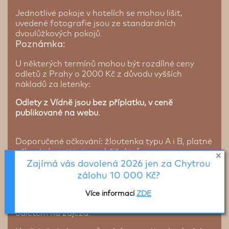
Jednotlivé pokoje v hotelích se mohou lišit,
uvedené fotografie jsou ze standardních
dvoulůžkových pokojů.
Poznámka:
U některých termínů mohou být rozdílné ceny
odletů z Prahy o 2000 Kč z důvodu vyšších
nákladů za letenky:
Odlety z Vídně jsou bez příplatku, v ceně
publikované na webu.
Doporučené očkování: žloutenka typu A i B, platné
očkování proti tetanu, břišní tyfus
Zajímá vás dovolená 2026 jen za Chytrou
Na zájezd létáme vybranými leteckými
zálohu 10 000 Kč?
společnostmi
EMIRATES/QATAR
AIRWAYS/LUFTHANSA
. Přesné a finální údaje o
Více informací
ZDE
vašem letu vám zašleme nejpozději 21 dnů před
odletem na zájezd.