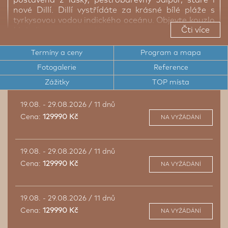
nové Dillí. Dillí vystřídáte za krásné bílé pláže s
tyrkysovou vodou indického oceánu. Objevte kouzlo
Čti více
Malediv a poznejte ráj.
Termíny a ceny
Program a mapa
Fotogalerie
Reference
pěší prohlídka starého Dillí – neturistický zážitek
Zážitky
TOP místa
1 ze 7 divů světa - dechberoucí Tádž Mahal
Pestrobarevný Jaipur
19.08. - 29.08.2026 / 11 dnů
Výborná indická kuchyně
Cena:
129990 Kč
NA VYŽÁDÁNÍ
Prototyp ráje zvaný Maledivy
19.08. - 29.08.2026 / 11 dnů
Cena:
129990 Kč
NA VYŽÁDÁNÍ
19.08. - 29.08.2026 / 11 dnů
Cena:
129990 Kč
NA VYŽÁDÁNÍ