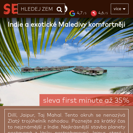
33 LET
více
4,7
4,6
/ 5
/ 5
Indie a exotické Maledivy komfortněji
sleva first minute až 35%
Dillí, Jaipur, Taj Mahal. Tento okruh se nenazývá
Zlatý trojúhelník náhodou. Poznejte za krátký čas
to nejznámější z Indie. Nejkrásnější stavba planety
postavená z lásky, pestrobarevný Jaipur, staré i