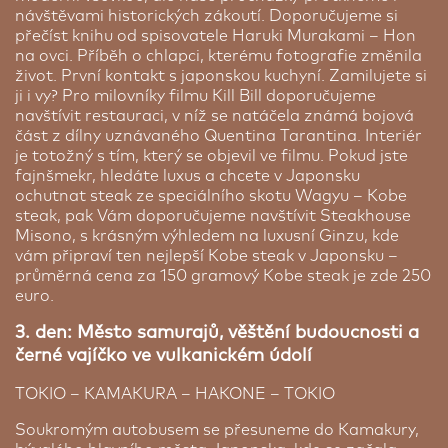
venkovním bazénem s lázněmi a wellness
plochou obrazovkou, mají vlastní koupelnu s
návštěvami historických zákoutí. Doporučujeme si
centrem. Odpočinout si můžete na vlastním
vanou, vysoušečem vlasů a bezplatnými toaletními
přečíst knihu od spisovatele Haruki Murakami – Hon
balkoně a obdivovat odtud výhled na oceán. Hotel
potřebami. Snídaně se podávají formou bufetu.
na ovci. Příběh o chlapci, kterému fotografie změnila
poskytuje Wi-Fi připojení na internet. Všechny
Seznamte se s japonskou propracovanou a
život. První kontakt s japonskou kuchyní. Zamilujete si
klimatizované pokoje mají kabelovou TV s plochou
elegantní estetikou. Cena platí pro 1 osobu sdílející
ji i vy? Pro milovníky filmu Kill Bill doporučujeme
obrazovkou. Jsou vybaveny ledničkou, minibarem
pokoj pro dvě osoby.
navštívit restauraci, v níž se natáčela známá bojová
a rychlovarnou konvicí a nabídkou čajů. Ve vlastní
část z dílny uznávaného Quentina Tarantina. Interiér
Cena od:
32 500 Kč
koupelně najdete vysoušeč vlasů. K dispozici je i
je totožný s tím, který se objevil ve filmu. Pokud jste
balíček toaletních potřeb se zubní pastou a
fajnšmekr, hledáte luxus a chcete v Japonsku
kartáčkem. Do centra města Koror, kde najdete
ochutnat steak ze speciálního skotu Wagyu – Kobe
mnohé restaurace, kavárny a obchody, se z
steak, pak Vám doporučujeme navštívit Steakhouse
resortu Royal Palau dostanete autem za 3 minuty.
Misono, s krásným výhledem na luxusní Ginzu, kde
Aktivnější hosté si mohou zahrát tenis nebo
vám připraví ten nejlepší Kobe steak v Japonsku –
navštívit fitness. Zdarma se můžete zabavit při
průměrná cena za 150 gramový Kobe steak je zde 250
stolním tenise nebo kulečníku. Hotel je hodnocen
euro.
jako 5 *, SEN ho hodnotí jako 4 *. Po náročném dni
můžete relaxovat u sklenky v baru Coral `s nebo v
3. den: Město samurajů, věštění budoucnosti a
baru na pláži Breeze. Restaurace Waves nabízí
černé vajíčko ve vulkanickém údolí
celodenní stravování za poplatek. Podávají se v ní
vynikající jídla včetně nudlí a těstovin.
TOKIO – KAMAKURA – HAKONE – TOKIO
Luxusní ubytování během pobytu v Japonsku | 10 nocí
Soukromým autobusem se přesuneme do Kamakury,
Vylepšete si úroveň hotelů během celého zájezdu.