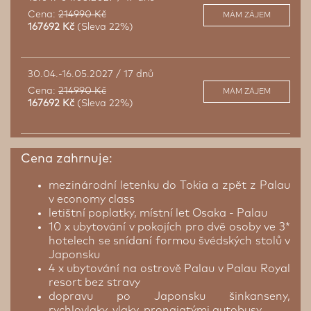
Cena:
214990 Kč
MÁM ZÁJEM
167692 Kč
(Sleva 22%)
30.04.-16.05.2027 / 17 dnů
Cena:
214990 Kč
MÁM ZÁJEM
167692 Kč
(Sleva 22%)
Cena zahrnuje:
mezinárodní letenku do Tokia a zpět z Palau
v economy class
letištní poplatky, místní let Osaka - Palau
10 x ubytování v pokojích pro dvě osoby ve 3*
hotelech se snídaní formou švédských stolů v
Japonsku
4 x ubytování na ostrově Palau v Palau Royal
resort bez stravy
dopravu po Japonsku šinkanseny,
rychlovlaky, vlaky, pronajatými autobusy