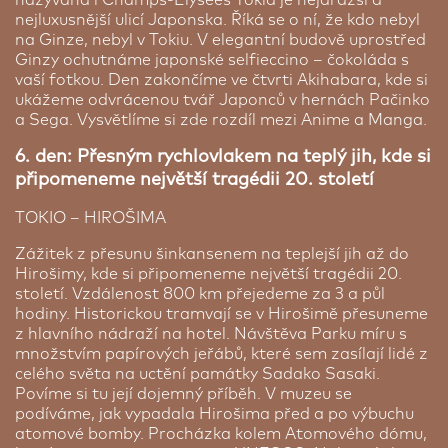
města - Park Mieru (uvedený na seznamu
nejluxusnější ulicí Japonska. Říká se o ní, že kdo nebyl
světového dědictví) a Hirošimské muzeum. V
1/1 Pokoj
na Ginze, nebyl v Tokiu. V elegantní budově uprostřed
hotelu se nachází příjemná restaurace s barem.
Ginzy ochutnáme japonské selfieccino – čokoláda s
Restaurace má krásný výhled na celý Park Mieru
vaší fotkou. Den zakončíme ve čtvrti Akihabara, kde si
díky jejímu umístění v nejvyšším 15stém patře
ukážeme odvrácenou tvář Japonců v hernách Pačinko
hotelu. Snídaně se podávají formou bohatých
a Sega. Vysvětlíme si zde rozdíl mezi Anime a Manga.
švédských stolů. Na snídaňových stolech najdete
vše – od čerstvých šťáv, přes typická japonská jídla
6. den: Přesným rychlovlakem na teplý jih, kde si
až po teplý bufet. Pokoje jsou typicky japonsky
připomeneme největší tragédii 20. století
malé, s lednicí, TV, wi-fi zdarma as kimonem na
spaní. Yukata. Setkáte se zde s japonskými
TOKIO – HIROŠIMA
zajímavostmi typu: kliky na dveřích se otevírají do
opačné strany a okna se z bezpečnostních důvodů
Zážitek z přesunu šinkansenem na teplejší jih až do
dají otevřít jen na větračku. Hotel si hrdě píše 4*,
Hirošimy, kde si připomeneme největší tragédii 20.
ale úrovní služeb v japonské konkurenci mu BUBO
století. Vzdálenost 800 km přejedeme za 3 a půl
dává 3*. Pokud patříte ke klientům, kteří preferují
hodiny. Historickou tramvají se v Hirošimě přesuneme
Příplatek za jednolůžkový pokoj
luxusní hotely, nedaleko hotelu Sotetsu Grand
z hlavního nádraží na hotel. Návštěva Parku míru s
Pokud se přihlásíte na zájezd s žádostí na
Fresa se nachází luxusní hotel Ana Crowne Plaza,
množstvím papírových jeřábů, které sem zasílají lidé z
doubytování - tato služba není garantovaná. CK
který nabízíme v balíčku Luxusní ubytování během
celého světa na uctění památky Sadako Sasaki.
SEN nemůže ručit za absolvování zájezdu
celého pobytu v Japonsku, který naleznete v
Povíme si tu její dojemný příběh. V muzeu se
doubytovanou osobou. Pokud druhá osoba na
doplňkových službách.
podíváme, jak vypadala Hirošima před a po výbuchu
zájezd nepocestuje, bude v rámci doplatku nutné
atomové bomby. Procházka kolem Atomového dómu,
uhradit příplatek za 1/1 pokoj.