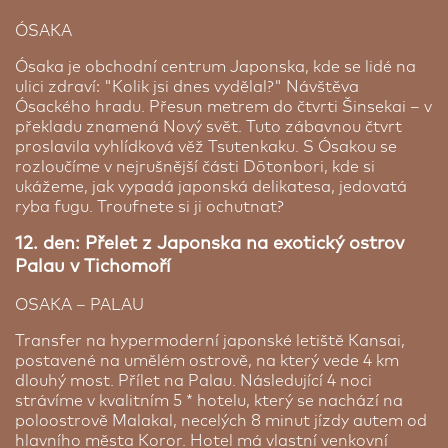
ÓSAKA
Ósaka je obchodní centrum Japonska, kde se lidé na
ulici zdraví: "Kolik jsi dnes vydělal?" Návštěva
Ósackého hradu. Přesun metrem do čtvrti Šinsekai – v
překladu znamená Nový svět. Tuto zábavnou čtvrt
proslavila vyhlídková věž Tsutenkaku. S Ósakou se
rozloučíme v nejrušnější části Dōtonbori, kde si
ukážeme, jak vypadá japonská delikatesa, jedovatá
ryba fugu. Troufnete si ji ochutnat?
12. den: Přelet z Japonska na exotický ostrov
Palau v Tichomoří
OSAKA – PALAU
Transfer na hypermoderní japonské letiště Kansai,
postavené na umělém ostrově, na který vede 4 km
dlouhý most. Přílet na Palau. Následující 4 noci
strávíme v kvalitním 5 * hotelu, který se nachází na
poloostrově Malakal, necelých 8 minut jízdy autem od
hlavního města Koror. Hotel má vlastní venkovní