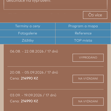
destinace na vyprávění.
Oblíbený zájezd s prodloužením na jednom z
Čti více
nejmladších států světa Palau
Termíny a ceny
Program a mapa
Exotický národní park Rock Islands
Fotogalerie
Reference
Japonské umělecké a bojové umění
Zážitky
TOP místa
Procházka svatyní Fushimi Inari
06.08. - 22.08.2026 / 17 dnů
VYPRODÁNO
20.08. - 05.09.2026 / 17 dnů
Cena:
214990 Kč
NA VYŽÁDÁNÍ
03.09. - 19.09.2026 / 17 dnů
Cena:
214990 Kč
NA VYŽÁDÁNÍ