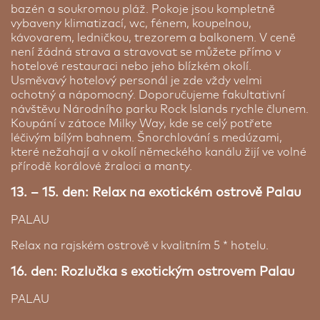
bazén a soukromou pláž. Pokoje jsou kompletně
vybaveny klimatizací, wc, fénem, koupelnou,
kávovarem, ledničkou, trezorem a balkonem. V ceně
není žádná strava a stravovat se můžete přímo v
hotelové restauraci nebo jeho blízkém okolí.
Usměvavý hotelový personál je zde vždy velmi
ochotný a nápomocný. Doporučujeme fakultativní
návštěvu Národního parku Rock Islands rychle člunem.
Koupání v zátoce Milky Way, kde se celý potřete
léčivým bílým bahnem. Šnorchlování s medúzami,
které nežahají a v okolí německého kanálu žijí ve volné
přírodě korálové žraloci a manty.
13. – 15. den: Relax na exotickém ostrově Palau
PALAU
Relax na rajském ostrově v kvalitním 5 * hotelu.
16. den: Rozlučka s exotickým ostrovem Palau
PALAU