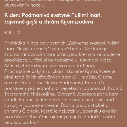
ubytování v hotelu.
9. den: Podmanivá svatyně Fušimi Inari,
tajemné gejši a chrám Kijomizudera
KJÓTO
Prohlídka Kjóta po vlastních. Začneme svatyní Fušimi
Inari. Nejvýznamnější svatyně boha rýže Inari je
známá množstvím torii bran, pod kterými se budeme
procházet. Určitě si nenecháme ujít symbol Kjóta,
úžasný chrám Kijomizudera na úpatí hory.
Hotel New Hankyu Osaka ★★★+
Procházíme úzkými uličkami starého Kjóta, které je
plné tradičních dřevěných domků – mačija. Cítíme
Osaka | 1 noc
atmosféru z filmu Gejša. Podmanivý Kodaidži
postavený pro jednoho z největších japonských hrdinů
Hotel New Hankyu Osaka je přímo propojený se
Tojotomiho Hideyošiho. Svatyně Jasaka a park, kam
stanicí Hankyu Umeda a má vynikající polohu v
chodí Japonci jeden den v roce pozorovat kvetoucí
centrální obchodní čtvrti města Ósaka. Ve všech
sakury – japonské třešně. Brána buddhistického
pokojích je k dispozici bezplatné Wi-Fi připojení k
chrámu Čionęin, která je největší v Japonsku a večer
internetu. Hotel se může pochlubit deseti
procházka čtvrtěmi tajemných gejš. Podaří se nám
stravovacími zařízeními, včetně jedné z
nějakou potkat?
nejznámějších bufetových restaurací v Ósace,