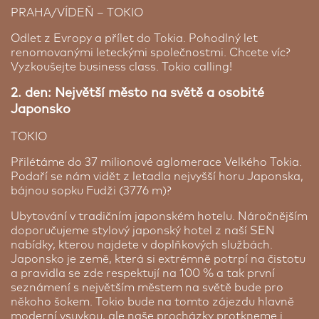
PRAHA/VÍDEŇ – TOKIO
Odlet z Evropy a přílet do Tokia. Pohodlný let
renomovanými leteckými společnostmi. Chcete víc?
Vyzkoušejte business class. Tokio calling!
2. den: Největší město na světě a osobité
Japonsko
Hotel Okura Tokyo ***** | 4 noci
TOKIO
Hotel Okura otevřel své brány v roce 1962. Začalo
Přilétáme do 37 milionové aglomerace Velkého Tokia.
to touhou vytvořit skutečně japonský hotel s
Podaří se nám vidět z letadla nejvyšší horu Japonska,
elegancí a pohodlím, který se rovná nejlepším
bájnou sopku Fudži (3776 m)?
luxusním hotelem na světě. Hotel má závazek
poskytnout každému hostu pohostinnost v
Ubytování v tradičním japonském hotelu. Náročnějším
japonském stylu. Luxusní hotel se skládá ze dvou
doporučujeme stylový japonský hotel z naší SEN
budov. Mezi zařízení tohoto hotelu patří japonská
nabídky, kterou najdete v doplňkových službách.
Palau Royal Resort ★★★★★
restaurace, bar, typická japonská zahrada,
Japonsko je země, která si extrémně potrpí na čistotu
recepce s nepřetržitým provozem, pokojová
Palau | 4 noci
a pravidla se zde respektují na 100 % a tak první
služba, směnárna a bezplatné Wi-Fi připojení na
seznámení s největším městem na světě bude pro
Luxusní resort se nachází přímo na pláži a může
internet. Všechny pokoje jsou vybaveny
někoho šokem. Tokio bude na tomto zájezdu hlavně
se pochlubit restaurací, dvěma bary, nádherným
klimatizací, ledničkou, rychlovarnou konvicí a TV s
moderní vsuvkou, ale naše procházky protkneme i