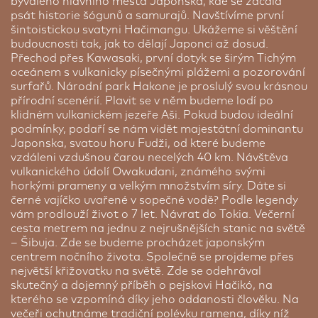
bývalého hlavního města Japonska, kde se začala
4 noci v Tokiu v hotelu Monterey
psát historie šógunů a samurajů. Navštívíme první
Akasaka/podobný, 2 noci v Hiroshimě v hotelu Ana
šintoistickou svatyni Hačimangu. Ukážeme si věštění
Crowne Plaza/podobný, 2 noci v Kyotu v hotelu
budoucnosti tak, jak to dělají Japonci až dosud.
Hyatt Regency/podobný a 2 noci v St. Regis
Přechod přes Kawasaki, první dotyk se širým Tichým
Osaka/podobný. Hezčí pokoje, elegantní styl a
oceánem s vulkanicky písečnými plážemi a pozorování
výborná poloha. Cena platí pro 1 osobu sdílející
surfařů. Národní park Hakone je proslulý svou krásnou
pokoj pro dvě osoby, snídaně. Vhodné pro
přírodní scenérií. Plavit se v něm budeme lodí po
náročnější klienty.
klidném vulkanickém jezeře Aši. Pokud budou ideální
podmínky, podaří se nám vidět majestátní dominantu
Cena od:
55 900 Kč
Japonska, svatou horu Fudži, od které budeme
vzdáleni vzdušnou čarou necelých 40 km. Návštěva
Asia Center of Japan ★★★
vulkanického údolí Owakudani, známého svými
Tokio | 4 noci
horkými prameny a velkým množstvím síry. Dáte si
černé vajíčko uvařené v sopečné vodě? Podle legendy
Asia Center of Japan je situován v tiché části
vám prodlouží život o 7 let. Návrat do Tokia. Večerní
širšího centra hlavního města Japonska. Nachází
cesta metrem na jednu z nejrušnějších stanic na světě
se poblíž důležité metro zastávky Aoyama-
– Šibuja. Zde se budeme procházet japonským
Itchome, což je v Japonsku nejdůležitější aspekt
centrem nočního života. Společně se projdeme přes
při tvorbě cenové politiky hotelů. Metrem se umíte
největší křižovatku na světě. Zde se odehrával
dostat na všechna nejznámější místa Tokia do pár
skutečný a dojemný příběh o pejskovi Hačikó, na
minut. Nedaleko hotelu se nachází čtvrť
kterého se vzpomíná díky jeho oddanosti člověku. Na
Roppongi, kde najdeme mnoho obchodů, podniků
večeři ochutnáme tradiční polévku ramena, díky níž
a jednu z nejkrásnějších vyhlídek na noční Tokio z