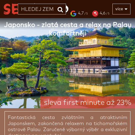
33 LET
více
4,7
4,6
/ 5
/ 5
Japonsko - zlatá cesta a relax na Palau
komfortněji
sleva first minute až 23%
Fantastická cesta zvláštním a atraktivním
Japonskem, zakončená relaxem na tichomořském
ostrově Palau. Zaručeně výborný výběr a exkluzivní