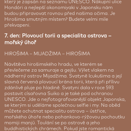
který je zapsán na seznamu UNESCO. Nákupní ulice
Hondóri a nejlepší okonomiyaki v Japonsku nám
Cena od:
34 320 Kč
budou připravovat rovnou před našima očima. Je
Hirošima smutným místem? Budete velmi mile
Parkování
překvapeni.
7. den: Plovoucí torii a specialita ostrova –
mořský úhoř
HIROŠIMA – MIJADŽIMA – HIROŠIMA
Návštěva hirošimského hradu, ve kterém se
převlečeme za samuraje a gejšu. Výlet vlakem na
nádherný ostrov Mijadžima. Svatyně Icukušima a její
slavná červená plovoucí brána torii, která při přílivu
zdánlivě pluje po hladině. Svatyni dala v roce 593
Ibis Styles Kyoto Station Hotel ★★★
postavit císařovna Suiko a je také pod ochranou
Kyoto | 2 noci
UNESCO. Jde o nejfotografovanější objekt Japonska,
se kterým si uděláme společnou selfie i my. Na oběd
GO Parking
Pěkný, čistý, nekuřácký moderní hotel s vynikající
můžete ochutnat specialitu ostrova – ústřice,
polohou přímo před rušnějším hlavním vlakovým
Využijte zvýhodněné parkování v nedaleké
mořského úhoře nebo pohankovo-rýžovou pochoutku
Kyotským nádražím, která je zároveň
blízkosti pražského letiště. Použijte následující
momiji manjū. Toulání se po ostrově a jeho
architektonickým skvostem a rozhodně stojí za
odkaz
https://www.goparking.cz/rezervace/?
buddhistických chrámech. Pokud jste romantická