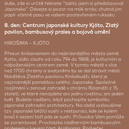
večerní návštěvu. Hotel díky poloze nabízí výborné
promo=SEN830
s kódem
SEN830
a zajistěte si
duše, zde si určitě řeknete "takto jsem si představoval
spojení na všechny atrakce a památky tohoto
výhodné parkování po dobu, kterou budete trávit
Japonsko". Dávejte si pozor na milé srnky, chutná jim
bývalého hlavního města Japonska, stejně jako do
na zájezdu. Cena parkování závisí na délce vašeho
papír včetně pasu ve vašem pootevřeném ruksaku.
okolních měst Ósaka či Nara. Kvalitní služby,
pobytu. Veškeré podrobnosti a aktuální sazby
snídaně formou švédských stolů, ochotný anglicky
8. den: Centrum japonské kultury Kjóto, Zlatý
najdete na partnerských stránkách. O vaše auto
mluvící personál. Pokoje jsou typicky japonsky
pavilon, bambusový prales a bojová umění
bude postaráno, zatímco vy si užijete svou cestu
malé vybaveny lednicí, TV, wi-fi zdarma v celém
bez starostí.
hotelu as kimonem na spaní tzv.. Yukatou. Na
HIROŠIMA – KJÓTO
každém pokoji je Vám zdarma k dispozici mobilní
Cena dle délky parkování
telefon, ze kterého můžete volat na japonská čísla
Přesun šinkansenem do nejkrásnějšího města země.
zdarma a rovněž zdarma můžete využívat přes
Kjóto, sídlo císaře od roku 794 do 1868, je kulturním a
něj připojení na internet, díky čemuž se tak v
náboženským centrem země. V tomto městě s více
Kyotu určitě neztratíte. Pokud preferujete luxusní
než 1700 chrámy a svatyněmi by se dal strávit měsíc.
a tišší hotely, doporučujeme Vám zlepšit si úroveň
Návštěva Zlatého pavilonu Kinkakudži, který je
hotelu balíčkem Luxusní ubytování během celého
nejznámější památkou celého Japonska. Společné
pobytu v Japonsku. V Kyotu vybíráme elitní hotel:
rozjímání v zenové zahradě v chrámu Rjóandži z 15.
Hyatt Regency.
století, ve které nenajdete ani jednu rostlinu, ani jeden
květ. Budete nadšeni, když pochopíte symboliku
japonské zahradní architektury. Na oběd vyzkoušíme
tzv. japonské běžící sushi v restauraci, kde se kolem
boxů k sezení točí pás se sushi. Průvodce Vám pomůže
se zorientovat. Procházka nádherným bambusovým
pralesem v luxusní části Arašijama. Podvečer