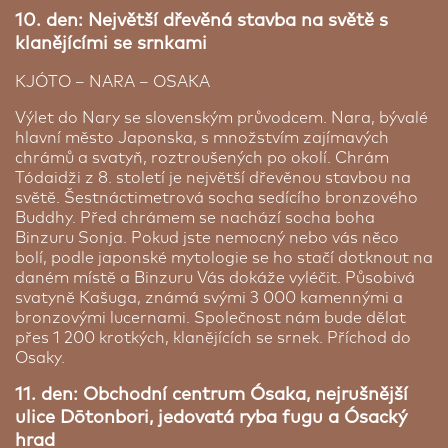
Olympia, stejně jako baru, restaurace a mimo jiné i
10. den: Největší dřevěná stavba na světě s
francouzské kuchyně. Nápoje si můžete zakoupit v
klanějícími se srnkami
automatu. Pokoje jsou vybaveny moderním
interiérem s plochou TV, rychlovarnou konvicí s
KJÓTO – NARA – OSAKA
sáčky zeleného čaje a pantoflemi. K dispozici jsou
fén a zvlhčovač vzduchu na vyžádání.
Výlet do Nary se slovenským průvodcem. Nara, bývalé
hlavní město Japonska, s množstvím zajímavých
chrámů a svatyň, roztroušených po okolí. Chrám
Tódaidži z 8. století je největší dřevěnou stavbou na
světě. Šestnáctimetrová socha sedícího bronzového
Buddhy. Před chrámem se nachází socha boha
Binzuru Sonja. Pokud jste nemocný nebo vás něco
bolí, podle japonské mytologie se ho stačí dotknout na
daném místě a Binzuru Vás dokáže vyléčit. Působivá
svatyně Kašuga, známá svými 3 000 kamennými a
bronzovými lucernami. Společnost nám bude dělat
přes 1 200 krotkých, klanějících se srnek. Příchod do
Osaky.
11. den: Obchodní centrum Ósaka, nejrušnější
ulice Dōtonbori, jedovatá ryba fugu a Ósacký
hrad