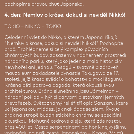
pochopíme pravou chuť Japonska.
mrakodrapu Mori. V hotelu se nachází příjemná
restaurace Fuji, kde se podává snídaně formou
4. den: Nemluv o kráse, dokud si neviděl Nikkó!
švédských stolů. Na snídaňových stolech najdete
vše – od čerstvé pomerančové šťávy, přes typická
TOKIO – NIKKÓ – TOKIO
japonská jídla až po teplý bufet. Velmi
nápomocnou může být pro nás na recepci i
Nejlepší hotely světa: Ritz Carlton Tokyo | 4 noci
Celodenní výlet do Nikkó, o kterém Japonci říkají:
chladnička s balenou lahvovou vodou, kterou si s
"Nemluv o kráse, dokud si neviděl Nikkó!" Pochopíte
Existují mrakodrapy a potom toto. Luxusní hotel
sebou vezmeme zdarma na prohlídku města.
proč. Prohlédneme si celý komplex původních
na vrcholu nejvyšší budovy nejlidnatějšího města
Zdarma si můžete vzít i hygienické pomůcky jako
chrámových budov, zasazený v nádherném prostředí
světa. Absolutně dokonalé služby, michelinské
zubní kartáček, pastu, vatové tyčinky a hřeben
národního parku, který jako jeden z mála historicky
restaurace a klid, který je v ostrém kontrastu s
rovněž na recepcí. Pokoje jsou typicky japonsky
nevyhořel ani jednou. Tóšógú – svatyně a zároveň
chaosem, který je o 50 pater níže. Z hotelu máte
male, s lednicí, televizí a s kimonem na spaní tzv..
mauzoleum zakladatele dynastie Tokugawa ze 17.
nejlepší výhledy ve městě. Olympijský stadion,
Yukata. Samozřejmostí je bezplatná Wi-Fi v celém
století, jejíž krása svědčí o bohatství a moci šógunů.
Tokio Tower, a dokonce i Mt. Fuji, to vše můžete
hotelu. Pokud patříte k náročnějším klientům a
Krásná pěti patrová pagoda, která okouzlí svou
vidět z nejvyšší budovy Tokia. Rovnou pod vámi je
preferujete moderní hotely, tak si vyberte nabídku
architekturou. Brána slunečního jasu Jómeimon –
čtvrt Roppongi, kde najdete bary s největším
z edice Luxusní ubytování v Tokiu na první čtyři
národní poklad – hýřící barvami a stovkami jemných
výběrem whisky na světě a den či noc, která nikdy
noci nebo balíček Luxusní ubytování během celého
dřevořezeb. Světoznámý reliéf tří opic Sanzaru, které
nekončí.
pobytu v Japonsku. Případně, pokud hledáte
učí japonskou mládež, jak nakládat se zlem. Řvoucí
moderní luxus, ve kterém kdyby stále fungoval
drak na stropě buddhistického chrámu se speciální
Procházet se budete po krémově zbarvených
kastovní systém, by v něm dodnes bydleli japonští
akustikou. Mohutné cedrové aleje, které zde rostou
mramorových chodbách s obřími uměleckými díly,
císaři, šogoun a samurajové. Potom si objednejte
přes 400 let. Cesta serpentinami do hor k nejvyššímu
vše sladěno do stříbrně šedé barvy. Ano toto jsme
na první čtyři noci náš elitní hotel z edice Nejlepší
vodopádu na naší cestě Japonském – Kegon (97 m),