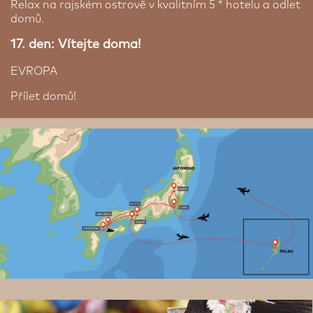
Relax na rajském ostrově v kvalitním 5 * hotelu a odlet
domů.
17. den: Vítejte doma!
EVROPA
Přílet domů!