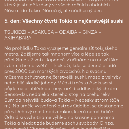
už viděli, akorát tady je to dotaženo do
hotely světa: Ritz Carlton Tokyo.
který je stejně krásný ve všech ročních obdobích.
dokonalosti. Interiér pokojů je potažen kimono
Návrat do Tokia. Náročný, ale nádherný den.
látkami, které dodává přímo firma Hoso z Kjóta s
300letou tradicí. I tak je však nejlepší částí dne
5. den: Všechny čtvrti Tokia a nejčerstvější sushi
sklenka japonské whisky a pohled přes mohutná
okna na Megapolis rovnou pod vámi. Náš typ: z
TSUKIDŽI – ASAKUSA – ODAIBA – GINZA –
běžeckých pásů ve fitness centru je vidět Mt. Fuji
AKIHABARA
(pokud je pěkné počasí). Pokud jste hladoví, tak
restaurace Hinokizakura nabízí to nejlepší z
Na prohlídku Tokia využijeme geniální síť tokijského
japonské kuchyně a zapište si, že nejlepší stůl je v
metra. Zažijeme tak mnohem více a lépe se tak
privátní kóji, která je v 200 let starém dřevěném
přiblížíme k životu Japonců. Začínáme na největším
domě, který sem přenesli z prefektury Gifu. Pokud
rybím trhu na světě – Tsukidži, kde se denně prodá
hledáte nejlepší chuť Tokia, tak ji hledejte v
přes 2000 tun mořských živočichů. Na svačinu
restauraci Azure 45, jíž šéfuje Shintaro Miyazaki
můžeme ochutnat nejčerstvější sushi, maso z velryby
(zavřel svou michelinku a přišel tvořit ještě lepší
nebo bílé sladké jahody. V části města Asakusa si
jídla právě sem do Ritz Carlton Tokyo). Pobytu v
půjdeme prohlédnout nejstarší buddhistický chrám
Sotetsu Grand Fresa ★★★★
hotelu nebudete litovat a pokud jste náročný
Sensō-dži, nedaleko kterého stojí na břehu řeky
klient, který má rád stylový luxus, tak pro nic
Hirošima | 2 noci
Sumida nejvyšší budova Tokia – Nebeský strom (634
jiného se rozhodnout nemůžete. Cena platí pro 1
m). Na uměle vytvořený ostrov Odaiba, se dostaneme
osobu sdílející pokoj pro 2 osoby, snídaně, deluxe
Jeden z nejznámějších a nejvyhledávanějších
přes Duhový most nadzemkou, která nemá řidiče.
room.
hotelů v Hirošimě je situován v klidném centru
Odtud si vychutnáme výhled na krásné panorama
města Japonska. Nachází se v těsné blízkosti,
Tokia a hledat zde budeme sochu svobody. Ginza,
Cena od:
56 680 Kč
pouhých 5 minut chůze od nejznámějších atrakcí
nazývaná i Champs-Élysées Tokia je nejdražší a