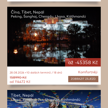
Čína, Tibet, Nepál
Peking, Šanghaj, Chengdu, Lhasa, Káthmandú
až -45358 Kč
Komfortněji
28.08.2026 +10 dalších termínů / 18 dnů
158990 Kč
ZOBRAZIT
ZÁJEZD
od 114472 Kč
Tibet, Nepál
Lhasa, Yamdrok Tso, Shigatse, Káthmándú