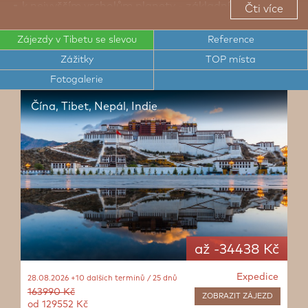
k nejvyšším vrcholům planety - základní tábor
Čti více
Everest Base Camp
Zájezdy v Tibetu se slevou
Reference
špičkoví čeští průvodci a množství UNESCO
památek
Zážitky
TOP místa
gurmánské zážitky - momo knedlíčky, dhal-bhat,
Fotogalerie
polévka Thukpa, steak z Yaka
Čína, Tibet, Nepál, Indie
jsme tu pro vás od roku 1993, využijte naše
zkušenosti s aktivní dovolenou
first minute slevy na zájezdy do Tibetu jsou
dynamické a průběžně se snižují, využijte nejlepší
cenu nyní!
až -34438 Kč
Expedice
28.08.2026 +10 dalších termínů / 25 dnů
163990 Kč
ZOBRAZIT
ZÁJEZD
od 129552 Kč