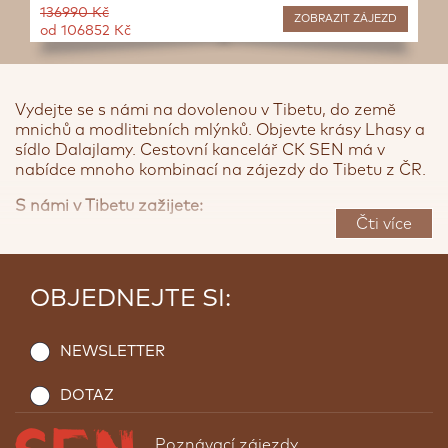
136990 Kč
ZOBRAZIT
ZÁJEZD
od 106852 Kč
Vydejte se s námi na dovolenou v Tibetu, do země
mnichů a modlitebních mlýnků. Objevte krásy Lhasy a
sídlo Dalajlamy. Cestovní kancelář CK SEN má v
nabídce mnoho kombinací na zájezdy do Tibetu z ČR.
<
>
S námi v Tibetu zažijete:
Čti více
Procházku po Barkhoru, který je nejposvátnějším
okruhem a kam přicházejí poutníci z celého
Tibetu.
OBJEDNEJTE SI:
Do víry Tibeťanů nahlédnete v nejsvětějším
chrámu Tibetu Džókhang.
Důkladnou prohlídku paláce Potala, bývalého
NEWSLETTER
Palác Potala ve Lhase
sídla dalajlámů.
Návštěvu kláštera Ganden v 4 300 m n.m. a
Kláštery Ganden, Drepung, Drigung
Čína, Tibet, Nepál - Byl to super zážitek
Tibetská atmosféra
DOTAZ
výstup na posvátnou horu s uvázáním
modlitebních vlaječek.
Trojice klášterů řádu Gelukpa v tibetském
Právě jsem se vrátil ze zájezdu Čína, Tibet, Nepál.
Stačily dvě hodiny letu a ocitáme se v úplně jiném
Procházku podél jezera Yamdrok neskutečně
Poznávací zájezdy
buddhismu v Lhase a okolí. Založeno byly po
Byl to super zážitek, když náš zájezd postihly
světě. Přelet nad Himálají z Chengdu do Lhasy je