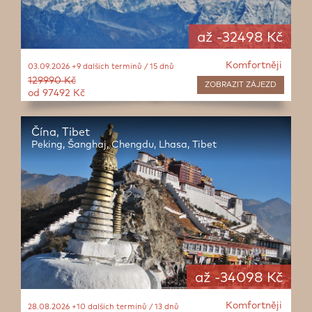
až -32498 Kč
Komfortněji
03.09.2026 +9 dalších termínů / 15 dnů
129990 Kč
ZOBRAZIT
ZÁJEZD
od 97492 Kč
Čína, Tibet
Peking, Šanghaj, Chengdu, Lhasa, Tibet
až -34098 Kč
Komfortněji
28.08.2026 +10 dalších termínů / 13 dnů