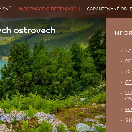
Y SNŮ
INFORMACE O DESTINACÍCH
GARANTOVANÉ ODLE
ých ostrovech
INFO
ZÁ
PR
TO
CE
EL
OS
PO
ST