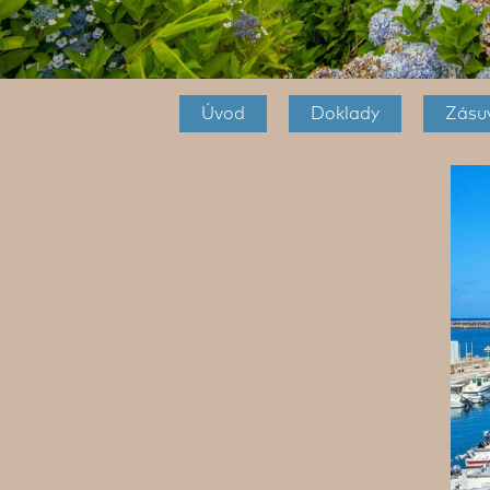
Úvod
Doklady
Zásuv