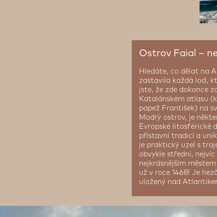
Ostrov Faial – n
Hledáte, co dělat na 
zastavila každá loď, kt
jste, že zde dokonce za
Katalánském atlasu (kde
papež František) na sv
Modrý ostrov, je někte
Evropské litosférické 
přístavní tradicí a un
je praktický uzel s tr
obvykle střední, nejví
nejkrásnějším městem A
už v roce 1468! Je hez
uložený nad Atlantikem