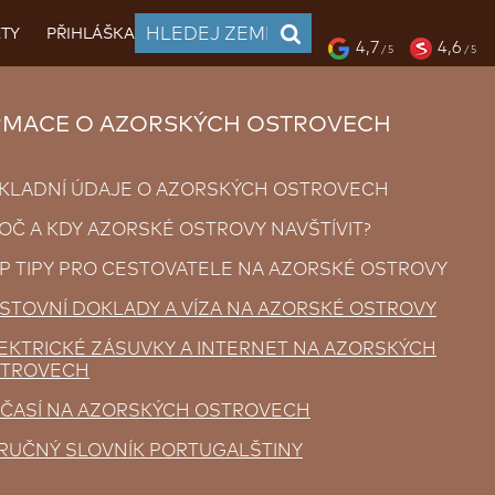
TY
PŘIHLÁŠKA
4,7
4,6
/ 5
/ 5
RMACE O AZORSKÝCH OSTROVECH
KLADNÍ ÚDAJE O AZORSKÝCH OSTROVECH
OČ A KDY AZORSKÉ OSTROVY NAVŠTÍVIT?
P TIPY PRO CESTOVATELE NA AZORSKÉ OSTROVY
STOVNÍ DOKLADY A VÍZA NA AZORSKÉ OSTROVY
EKTRICKÉ ZÁSUVKY A INTERNET NA AZORSKÝCH
TROVECH
ČASÍ NA AZORSKÝCH OSTROVECH
RUČNÝ SLOVNÍK PORTUGALŠTINY