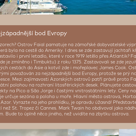
ejzápadnější bod Evropy
Azorech? Ostrov Faial pamatuje na zámořské dobyvatelské výpr
erá byla na cestě do Ameriky. I dnes se zde zastavují jachtaři kř
stavilo i první letadlo, které v roce 1919 letělo přes Atlantik? F
 je zmíněno i Timbuktu) z roku 1375. Zastavovali se zde jezuité 
ých cestách do Asie a kotvil zde i mořeplavec James Cook. Ost
rými považován za nejzápadnější bod Evropy, protože se prý na
desce. Mezi zajímavosti Azorských ostrovů patří právě proto Fa
ikátní polohou na rozhraní litosférických desek. Plánujete cesto
ajekty na Pico a São Jorge i častými vnitrostátními lety. Ceny n
c je určuje sezóna a poloha u moře. Hlavní město ostrova, Horta
zor. Vyrazte na jeho prohlídku, je opravdu úžasná! Představte 
čí než St. Tropez či Cannes. Mark Twain ho obdivoval jako nád
. Bude to úplně něco jiného, než uvidíte na zbytku ostrova.