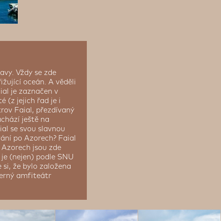
avy. Vždy se zde
ižující oceán. A věděli
aial je zaznačen v
(z jejich řad je i
rov Faial, přezdívaný
chází ještě na
ial se svou slavnou
vání po Azorech? Faial
a Azorech jsou zde
 je (nejen) podle SNU
si, že bylo založena
herný amfiteátr