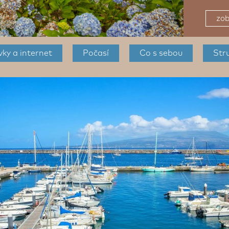
zob
ky a internet
Počasí
Co s sebou
Stru