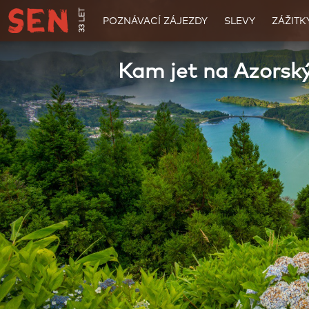
33 LET
POZNÁVACÍ ZÁJEZDY
SLEVY
ZÁŽITK
Kam jet na Azorsk