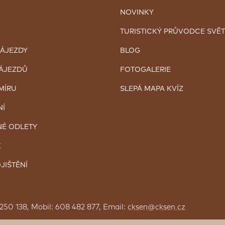
NOVINKY
TURISTICKÝ PRŮVODCE SVĚ
ZÁJEZDY
BLOG
ZÁJEZDŮ
FOTOGALERIE
MÍRU
SLEPÁ MAPA KVÍZ
NÍ
É ODLETY
K
JIŠTĚNÍ
 250 138, Mobil: 608 482 877, Email:
cksen@cksen.cz