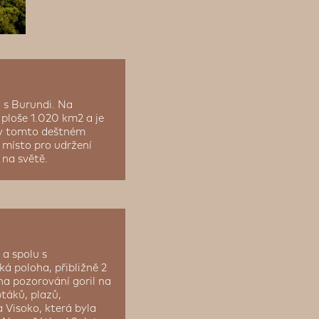
 s Burundi. Na
 ploše 1.020 km2 a je
 v tomto deštném
 místo pro udržení
 na světě.
 a spolu s
á poloha, přibližně 2
 na pozorování goril na
táků, plazů,
 Visoko, která byla