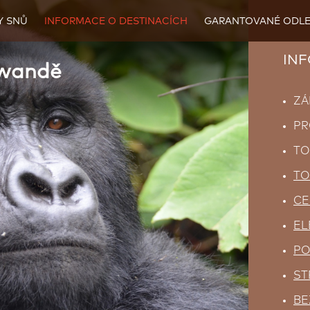
Y SNŮ
INFORMACE O DESTINACÍCH
GARANTOVANÉ ODLE
INFO
Rwandě
ZÁ
PR
TO
TO
CE
EL
PO
ST
BE