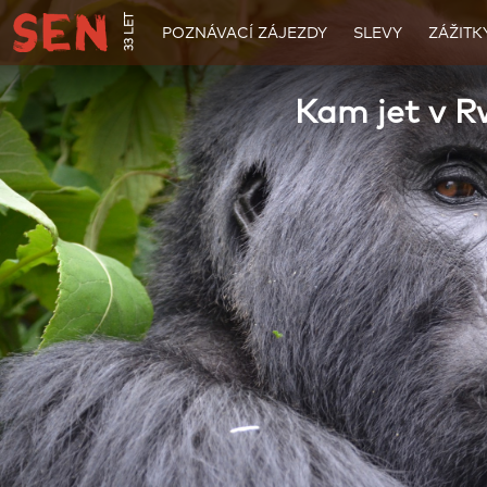
33 LET
POZNÁVACÍ ZÁJEZDY
SLEVY
ZÁŽITK
Kam jet v 