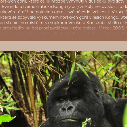
rských goril, které čelily hrozbě vyhynutí v důsledku pytláctví
yž Rwanda a Demokratické Kongo (Zair) získaly nezávislost, a 
edukován téměř na polovinu oproti své původní velikosti. V roce
která se zabývala výzkumem horských goril v lesích Konga, utek
ou stanici na místě mezi sopkami Visoko a Karisimbi. Vedla o
a prostředky na boj proti pytláctví v této oblasti. V roce 2005, 
o národního parku, představila Rwanda slavnostní program („Kw
 poukázal na vynikající výsledky ochranářů, pokud jde o populac
 ukázalo, jak populace goril roste. Národní park Volcanoes je kr
ých, hyen skvrnitých, buvolů, slonů a dalších zvířat. V parku
jméně 29 endemitů v pohoří Rwenzori a Virunga.