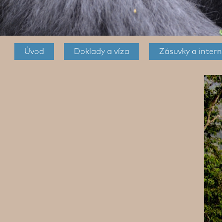
Úvod
Doklady a víza
Zásuvky a intern