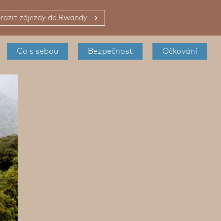
razit zájezdy do Rwandy
Co s sebou
Bezpečnost
Očkování