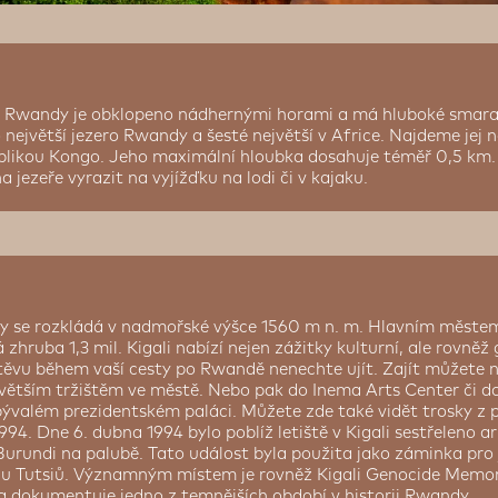
ě Rwandy je obklopeno nádhernými horami a má hluboké smara
 největší jezero Rwandy a šesté největší v Africe. Najdeme jej 
likou Kongo. Jeho maximální hloubka dosahuje téměř 0,5 km. P
 jezeře vyrazit na vyjížďku na lodi či v kajaku.
 se rozkládá v nadmořské výšce 1560 m n. m. Hlavním městem 
 zhruba 1,3 mil. Kigali nabízí nejen zážitky kulturní, ale rovně
ěvu během vaší cesty po Rwandě nenechte ujít. Zajít můžete na
ejvětším tržištěm ve městě. Nebo pak do Inema Arts Center či 
bývalém prezidentském paláci. Můžete zde také vidět trosky z 
 1994. Dne 6. dubna 1994 bylo poblíž letiště v Kigali sestřeleno a
urundi na palubě. Tato událost byla použita jako záminka pro 
 Tutsiů. Významným místem je rovněž Kigali Genocide Memoria
a dokumentuje jedno z temnějších období v historii Rwandy.