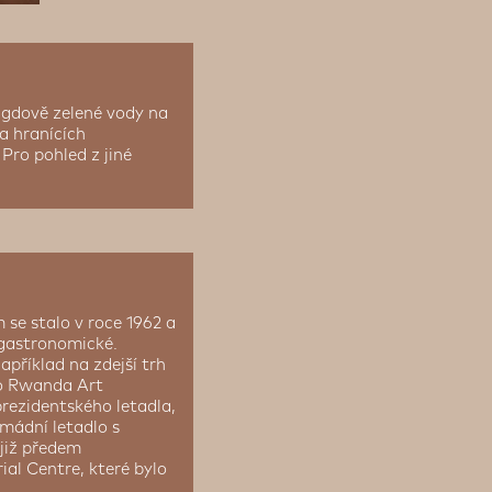
gdově zelené vody na
na hranících
ro pohled z jiné
se stalo v roce 1962 a
ž gastronomické.
příklad na zdejší trh
do Rwanda Art
prezidentského letadla,
rmádní letadlo s
již předem
l Centre, které bylo