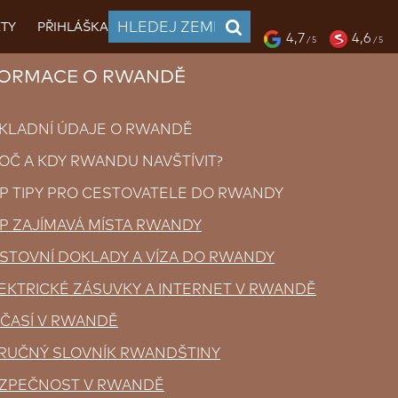
TY
PŘIHLÁŠKA
4,7
4,6
/ 5
/ 5
RMACE O RWANDĚ
KLADNÍ ÚDAJE O RWANDĚ
OČ A KDY RWANDU NAVŠTÍVIT?
P TIPY PRO CESTOVATELE DO RWANDY
P ZAJÍMAVÁ MÍSTA RWANDY
STOVNÍ DOKLADY A VÍZA DO RWANDY
EKTRICKÉ ZÁSUVKY A INTERNET V RWANDĚ
ČASÍ V RWANDĚ
RUČNÝ SLOVNÍK RWANDŠTINY
ZPEČNOST V RWANDĚ