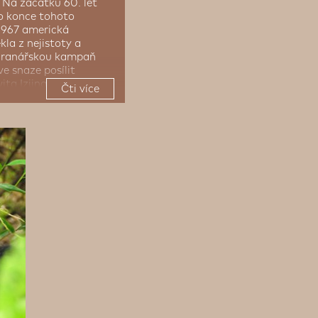
. Na začátku 60. let
do konce tohoto
 1967 americká
la z nejistoty a
chranářskou kampaň
ve snaze posílit
ita Iziina") jmenování
Čti více
i goril v tomto pohoří.
omě horských goril,
 se také nachází 178