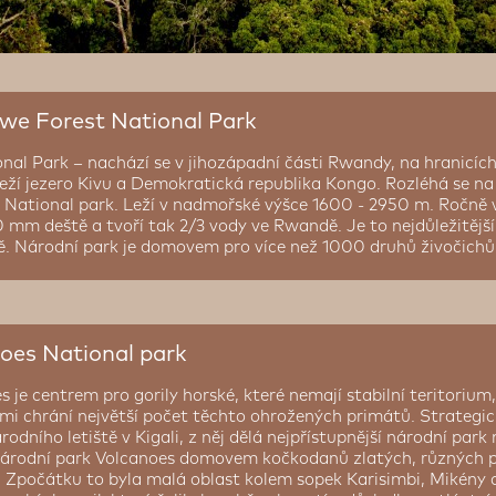
e Forest National Park
al Park – nachází se v jihozápadní části Rwandy, na hranicích
eží jezero Kivu a Demokratická republika Kongo. Rozléhá se na
a National park. Leží v nadmořské výšce 1600 - 2950 m. Ročně
 mm deště a tvoří tak 2/3 vody ve Rwandě. Je to nejdůležitější
ě. Národní park je domovem pro více než 1000 druhů živočichů
oes National park
 je centrem pro gorily horské, které nemají stabilní teritorium,
i chrání největší počet těchto ohrožených primátů. Strategick
odního letiště v Kigali, z něj dělá nejpřístupnější národní park
 Národní park Volcanoes domovem kočkodanů zlatých, různých p
 Zpočátku to byla malá oblast kolem sopek Karisimbi, Mikény a