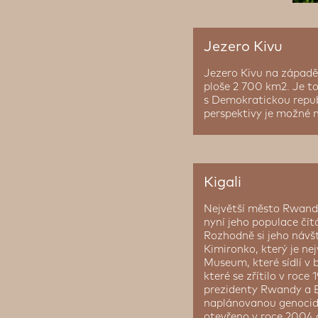
Jezero Kivu
Jezero Kivu na západ
ploše 2 700 km2. Je to
s Demokratickou repub
perspektivy je možné na
Kigali
Největší město Rwandy
nyní jeho populace čítá
Rozhodně si jeho návšt
Kimironko, který je n
Museum, které sídlí v 
které se zřítilo v roce
prezidenty Rwandy a B
naplánovanou genocidu
otevřeno v roce 2004 