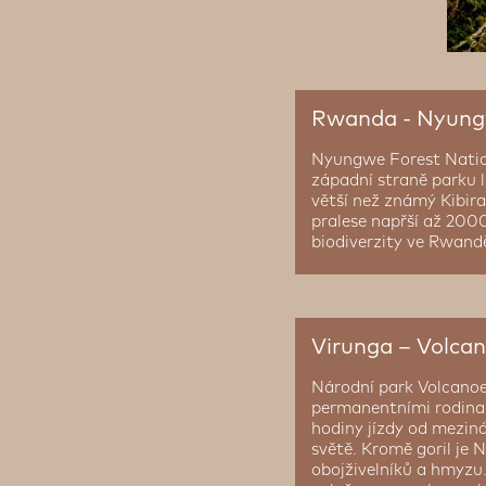
Rwanda - Nyungw
Nyungwe Forest Nation
západní straně parku l
větší než známý Kibir
pralese napřší až 2000
biodiverzity ve Rwand
Virunga – Volcan
Národní park Volcanoes
permanentními rodinam
hodiny jízdy od mezinár
světě. Kromě goril je
obojživelníků a hmyzu.