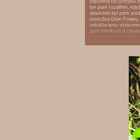
založena na ochranu ho
byl park rozdělen, kd
desetiletí byl park zr
zooložka Dian Fossey, 
založila svou výzkumn
goril horských a získal
ochranu goril a celéh
gorilích mláďat, který
Zde se také veřejnosti
domovem kočkodanů zlat
druhů ptáků včetně ne