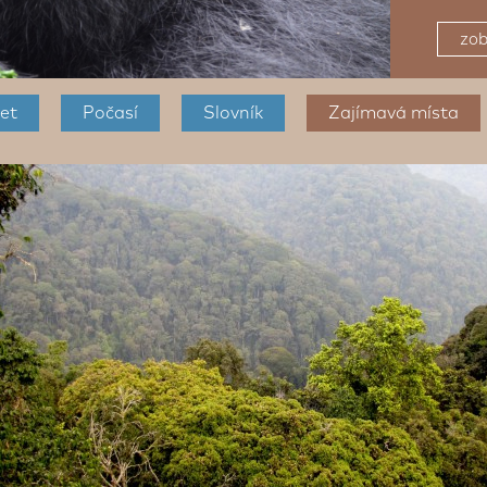
zob
et
Počasí
Slovník
Zajímavá místa