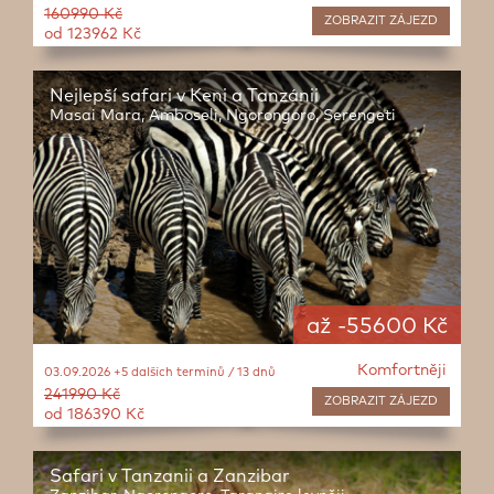
160990 Kč
ZOBRAZIT
ZÁJEZD
od 123962 Kč
Nejlepší safari v Keni a Tanzánii
Masai Mara, Amboseli, Ngorongoro, Serengeti
až -55600 Kč
Komfortněji
03.09.2026 +5 dalších termínů / 13 dnů
241990 Kč
ZOBRAZIT
ZÁJEZD
od 186390 Kč
Safari v Tanzanii a Zanzibar