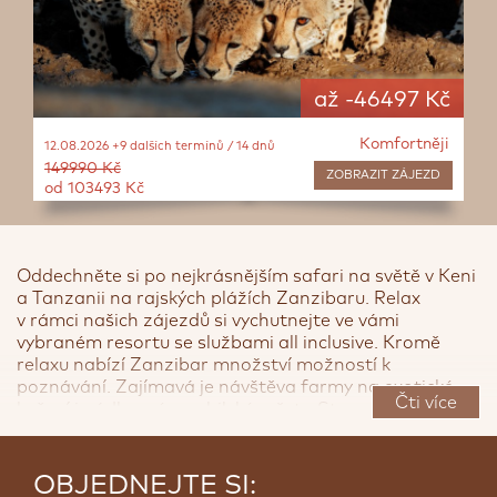
až -46497 Kč
Komfortněji
12.08.2026 +9 dalších termínů / 14 dnů
149990 Kč
ZOBRAZIT
ZÁJEZD
od 103493 Kč
Oddechněte si po nejkrásnějším safari na světě v Keni
a Tanzanii na rajských plážích Zanzibaru. Relax
v rámci našich zájezdů si vychutnejte ve vámi
vybraném resortu se službami all inclusive. Kromě
relaxu nabízí Zanzibar množství možností k
<
>
poznávání. Zajímavá je návštěva farmy na exotické
Čti více
koření i nádherné swahilské město Stone Town, které
bylo jednu dobu hlavním městem Ománské říše.
Hlavními atrakcemi města je tržnice s ovocem,
masem a rybami, anglikánská katedrála, která stojí na
OBJEDNEJTE SI: