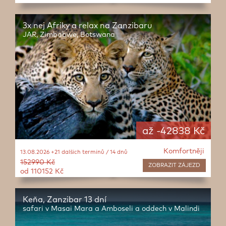
3x nej Afriky a relax na Zanzibaru
JAR, Zimbabwe, Botswana
až -42838 Kč
Komfortněji
13.08.2026 +21 dalších termínů / 14 dnů
152990 Kč
ZOBRAZIT
ZÁJEZD
od 110152 Kč
Keňa, Zanzibar 13 dní
safari v Masai Mara a Amboseli a oddech v Malindi