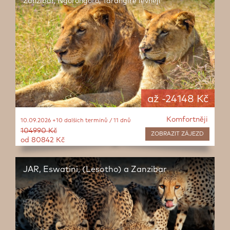
Zanzibar, Ngorongoro, Tarangire levněji
až -24148 Kč
Komfortněji
10.09.2026 +10 dalších termínů / 11 dnů
104990 Kč
ZOBRAZIT
ZÁJEZD
od 80842 Kč
JAR, Eswatini, (Lesotho) a Zanzibar