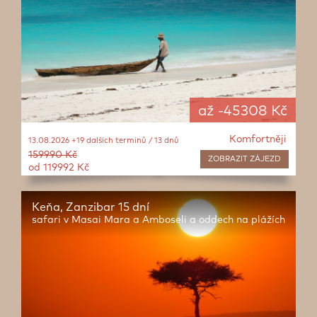
až -45308 Kč
Komfortněji
13.08.2026 +19 dalších termínů / 13 dnů
159990 Kč
ZOBRAZIT
ZÁJEZD
od 119992 Kč
Keňa, Zanzibar 15 dní
safari v Masai Mara a Amboseli a oddech na plážích