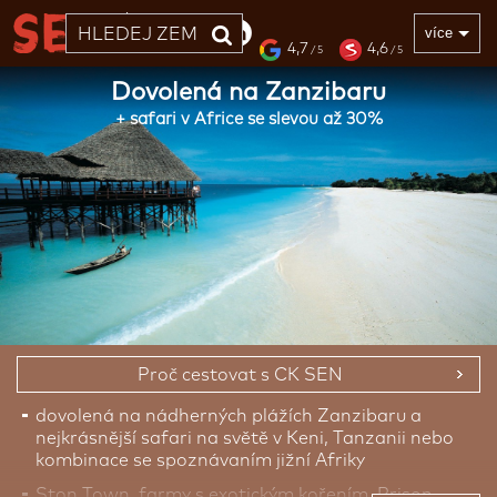
33 LET
více
4,7
4,6
/ 5
/ 5
Dovolená na Zanzibaru
+ safari v Africe se slevou až 30%
Proč cestovat s CK SEN
dovolená na nádherných plážích Zanzibaru a
nejkrásnější safari na světě v Keni, Tanzanii nebo
kombinace se spoznávaním jižní Afriky
Ston Town, farmy s exotickým kořením, Prison