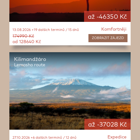
až -46350 Kč
Komfortněji
13.08.2026 +19 dalších termínů / 15 dnů
174990 Kč
ZOBRAZIT
ZÁJEZD
od 128640 Kč
Kilimandžáro
Lemosho route
až -37028 Kč
Expedice
27.10.2026 +6 dalších termínů / 12 dnů