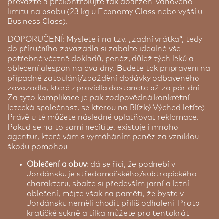
převažte a překontrolujte tak dodržení váhového
limitu na osobu (23 kg u Economy Class nebo vyšší u
Business Class).
DOPORUČENÍ: Myslete i na tzv. „zadní vrátka“, tedy
do příručního zavazadla si zabalte ideálně vše
potřebné včetně dokladů, peněz, důležitých léků a
oblečení alespoň na dva dny. Budete tak připraveni na
případné zatoulání/zpoždění dodávky odbaveného
zavazadla, které zpravidla dostanete až za pár dní.
Za tyto komplikace je pak zodpovědná konkrétní
letecká společnost, se kterou na Blízký Východ letíte).
Právě u té můžete následně uplatňovat reklamace.
Pokud se na to sami necítíte, existuje i mnoho
agentur, které vám s vymáháním peněz za vzniklou
škodu pomohou.
Oblečení a obuv
: dá se říci, že podnebí v
Jordánsku je středomořského/subtropického
charakteru, sbalte si především jarní a letní
oblečení, mějte však na paměti, že byste v
Jordánsku neměli chodit příliš odhaleni. Proto
kratičké sukně a tílka můžete pro tentokrát