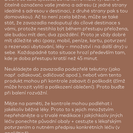
čitelně označeno vaše jméno a adresu (z jedné strany
ideálně s adresou v destinaci, z druhé strany pak s tou
domovskou). Ač to není zcela běžné, může se také
stát, že zavazadla nedoputují do cílové destinace s
vámi, protože nestihla být během přestupu přeložena,
ale budou mít den, dva zpoždění. Proto je vždy dobré
mít důležité věci (pasy, mobil, peníze, kartu, potvrzení
o rezervaci ubytování, léky – množství i na další dny) u
sebe. Každopádně tato situace hrozí především tam,
kde je doba přestupu kratší než 45 minut.
Neukládejte do zavazadla podezřelé tekutiny (jako
např. odlakovač, odličovač apod.), neboť vám tento
produkt mohou při kontrole zabavit či poškodit (čímž
může hrozit vylití a poškození oblečení). Proto buďte
při balení rozvážní.
Mějte na paměti, že kontrole mohou podléhat i
jakékoliv běžné léky. Proto to s jejich množstvím
nepřehánějte a u trvalé medikace i jakýchkoliv jiných
léčiv ponechte původní obaly + cestujte s lékařským
potvrzením o nutném předpisu konkrétních léčiv (v