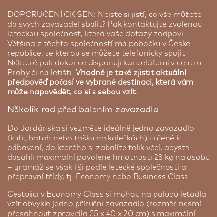
DOPORUČENÍ CK SEN: Nejste si jistí, co vše můžete
do svých zavazadel sbalit? Pak kontaktujte zvolenou
leteckou společnost, která vaše dotazy zodpoví.
Většina z těchto společností má pobočku v České
republice, se kterou se můžete telefonicky spojit.
Některé pak dokonce disponují kancelářemi v centru
Prahy či na letišti.
Vhodné je také zjistit aktuální
předpověď počasí ve vybrané destinaci, která vám
může napovědět, co si s sebou vzít
.
Několik rad před balením zavazadla
Do Jordánska si vezměte ideálně jedno zavazadlo
(kufr, batoh nebo tašku na kolečkách) určené k
odbavení, do kterého si zabalíte tolik věcí, abyste
dosáhli maximální povolené hmotnosti 23 kg na osobu
– gramáž se však liší podle letecké společnosti a
přepravní třídy, tj. Economy nebo Business Class.
Cestující v Economy Class si mohou na palubu letadla
vzít obvykle jedno příruční zavazadlo (rozměr nesmí
přesáhnout zpravidla 55 x 40 x 20 cm) s maximální