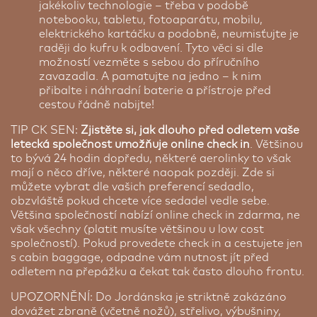
jakékoliv technologie – třeba v podobě
notebooku, tabletu, fotoaparátu, mobilu,
elektrického kartáčku a podobně, neumisťujte je
raději do kufru k odbavení. Tyto věci si dle
možností vezměte s sebou do příručního
zavazadla. A pamatujte na jedno – k nim
přibalte i náhradní baterie a přístroje před
cestou řádně nabijte!
TIP CK SEN:
Zjistěte si, jak dlouho před odletem vaše
letecká společnost umožňuje online check in
. Většinou
to bývá 24 hodin dopředu, některé aerolinky to však
mají o něco dříve, některé naopak později. Zde si
můžete vybrat dle vašich preferencí sedadlo,
obzvláště pokud chcete více sedadel vedle sebe.
Většina společností nabízí online check in zdarma, ne
však všechny (platit musíte většinou u low cost
společností). Pokud provedete check in a cestujete jen
s cabin baggage, odpadne vám nutnost jít před
odletem na přepážku a čekat tak často dlouho frontu.
UPOZORNĚNÍ: Do Jordánska je striktně zakázáno
dovážet zbraně (včetně nožů), střelivo, výbušniny,