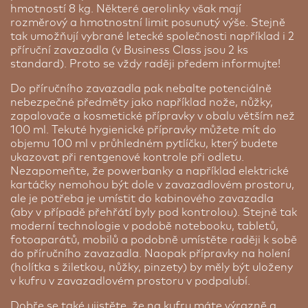
hmotností 8 kg. Některé aerolinky však mají
rozměrový a hmotnostní limit posunutý výše. Stejně
tak umožňují vybrané letecké společnosti například i 2
příruční zavazadla (v Business Class jsou 2 ks
standard). Proto se vždy raději předem informujte!
Do příručního zavazadla pak nebalte potenciálně
nebezpečné předměty jako například nože, nůžky,
zapalovače a kosmetické přípravky v obalu větším než
100 ml. Tekuté hygienické přípravky můžete mít do
objemu 100 ml v průhledném pytlíčku, který budete
ukazovat při rentgenové kontrole při odletu.
Nezapomeňte, že powerbanky a například elektrické
kartáčky nemohou být dole v zavazadlovém prostoru,
ale je potřeba je umístit do kabinového zavazadla
(aby v případě přehřátí byly pod kontrolou). Stejně tak
moderní technologie v podobě notebooku, tabletů,
fotoaparátů, mobilů a podobně umístěte raději k sobě
do příručního zavazadla. Naopak přípravky na holení
(holítka s žiletkou, nůžky, pinzety) by měly být uloženy
v kufru v zavazadlovém prostoru v podpalubí.
Dobře se také ujistěte, že na kufru máte výrazně a