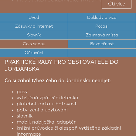
Čti více
TOP TIPY PRO CESTOVATELE DO JORDÁNSKA
Úvod
Doklady a víza
TOP ZAJÍMAVÁ MÍSTA JORDÁNSKA
Zásuvky a internet
Počasí
CESTOVNÍ DOKLADY A VÍZA DO JORDÁNSKA
Slovník
Zajímavá místa
ELEKTRICKÉ ZÁSUVKY A INTERNET V
Co s sebou
Bezpečnost
JORDÁNSKU
Očkování
POČASÍ V JORDÁNSKU
PRAKTICKÉ RADY PRO CESTOVATELE DO
JORDÁNSKA
STRUČNÝ SLOVNÍK ARABŠTINY
Co si zabalit/bez čeho do Jordánska neodjet
:
BEZPEČNOST V JORDÁNSKU
pasy
vytištěná zpáteční letenka
platební karta + hotovost
potvrzení o ubytování
slovník
mobil, nabíječka, adaptér
knižní průvodce či alespoň vytištěné základní
informace