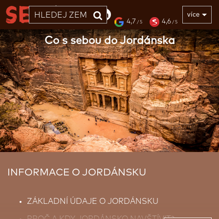
33 LET
více
4,7
4,6
/ 5
/ 5
Co s sebou do Jordánska
INFORMACE O JORDÁNSKU
ZÁKLADNÍ ÚDAJE O JORDÁNSKU
PROČ A KDY JORDÁNSKO NAVŠTÍVIT?