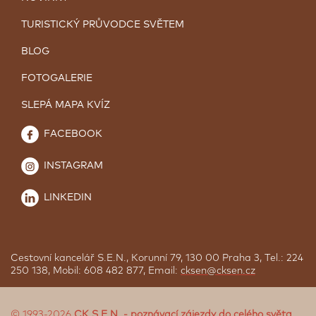
TURISTICKÝ PRŮVODCE SVĚTEM
BLOG
FOTOGALERIE
SLEPÁ MAPA KVÍZ
FACEBOOK
INSTAGRAM
LINKEDIN
Cestovní kancelář S.E.N., Korunní 79, 130 00 Praha 3, Tel.: 224
250 138, Mobil: 608 482 877, Email:
cksen@cksen.cz
© 1993-2026
CK S.E.N. - poznávací zájezdy do celého světa