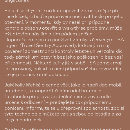
angličtině).
Pokud se chystáte na kufr upevnit zámek, mějte při
ruce klíček, či buďte připraveni nastavit heslo pro jeho
otevření. V momentu, kdy by nešel při případné
kontrole obsahu otevřít a vyskytly se problémy, může
být otevřen násilím a tím pádem zničen.
Doporučujeme proto používat zámky s červeným TSA
logem (Travel Sentry Approved), ke kterým mají
pověření zaměstnanci kontroly letiště univerzální klíč,
tedy zámek umí otevřít bez jeho poškození a bez vaší
přítomnosti. Některé kufry již v sobě TSA zámek mají
integrovaný, pokud to není případ vašeho zavazadla,
lze jej i samostatně dokoupit!
Jakékoliv křehké a cenné věci, jako je například mobil,
notebook, fotoaparát či náhradní baterie a
fotobanku přepravujte ideálně mimo zavazadlo
určené k odbavení – předejdete tak případnému
poničení. Informujte se u přepravní společnosti, zda si
tyto technologie můžete vzít s sebou do letadla a za
jakých podmínek.