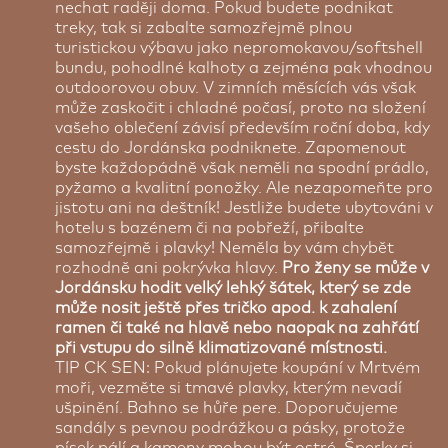
nechat raději doma. Pokud budete podnikat
treky, tak si zabalte samozřejmě plnou
turistickou výbavu jako nepromokavou/softshell
bundu, pohodlné kalhoty a zejména pak vhodnou
outdoorovou obuv. V zimních měsících vás však
může zaskočit i chladné počasí, proto na složení
vašeho oblečení závisí především roční doba, kdy
cestu do Jordánska podniknete. Zapomenout
byste každopádně však neměli na spodní prádlo,
pyžamo a kvalitní ponožky. Ale nezapomeňte pro
jistotu ani na deštník! Jestliže budete ubytováni v
hotelu s bazénem či na pobřeží, přibalte
samozřejmě i plavky! Neměla by vám chybět
rozhodně ani pokrývka hlavy.
Pro ženy se může v
Jordánsku hodit velký lehký šátek, který se zde
může nosit ještě přes tričko apod. k zahalení
ramen či také na hlavě nebo naopak na zahřátí
při vstupu do silně klimatizované místnosti.
TIP CK SEN: Pokud plánujete koupání v Mrtvém
moři, vezměte si tmavé plavky, kterým nevadí
ušpinění. Bahno se hůře pere. Doporučujeme
sandály s pevnou podrážkou a pásky, protože
písek pálí a kameny mohou být ostré. Šperky si