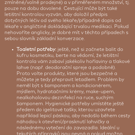
zmíněné/volně prodejné) a v přiměřeném množství, tj.
pouze na dobu dovolené. Cestující může být také
letištní kontrolou vyzván, aby doložil předpis
dotyčných léčiv od svého lékaře/případně dopis od
lékaře v angličtině dokládající trvalou medikaci. Pokud
nehovoříte anglicky, je dobré mít v těchto případech s
sebou slovník základní konverzace.
Toaletní potřeby
: ještě, než si začnete balit do
kufru kosmetiku, berte na vědomí, že letištní
kontrola vám zabaví jakékoliv hořlaviny a tlakové
lahve (např. deodorační spreje a podobně).
Proto volte produkty, které jsou bezpečné a
můžete je tedy přepravit letadlem. Problém by
neměl být s šamponem a kondicionérem,
mýdlem, hydratačními krémy, make-upem,
nealkoholovou dezinfekcí na ruce, suchým
šamponem. Hygienické potřeby umístěte ještě
předem do igelitové tašky, kterou uzavřete
například lepicí páskou, aby nedošlo během cesty
náhodou k otevření/prasknutí lahvičky a
následnému vytečení do zavazadla. Ideální u
tekutých přípravků jsou pevná a pokud možno