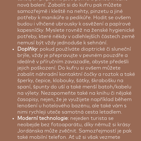
nová balení. Zabalit si do kufru pak můžete
samozřejmě i kleště na nehty, pinzetu a jiné
potřeby k manikúře a pedikúře. Hodit se ovšem
budou i vlhčené ubrousky k osvěžení a papírové
kapesníčky. Myslete rovněž na ženské hygienické
potřeby, které někdy v odlehlejších částech země
nemusí být vždy jednoduše k sehnání.
Doplňky
: pokud používáte dioptrické či sluneční
brýle, vždy je přepravujte v pevném pouzdře a
ideálně v příručním zavazadle, abyste předešli
jejich poškození. Do kufru si ovšem můžete
zabalit náhradní kontaktní čočky a roztok a také
šperky, čepice, klobouky, šátky, škrabošku na
spaní, špunty do uší a také menší batoh/kabelu
na výlety. Nezapomeňte také na knihu či nějaké
časopisy, nejen, že je využijete například během
lenošení u hotelového bazénu, ale také vám s
nimi rychleji uteče samotná cesta letadlem.
Moderní technologie
: nejeden turista se
neobejde bez fotoaparátu, díky němuž si krásy
Jordánska může zvěčnit. Samozřejmostí je pak
také mobilní telefon. Ať už si však vezmete