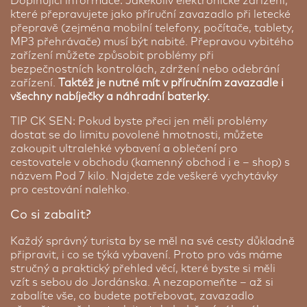
Doplňující informace: Jakékoliv elektronické zařízení,
které přepravujete jako příruční zavazadlo při letecké
přepravě (zejména mobilní telefony, počítače, tablety,
MP3 přehrávače) musí být nabité. Přepravou vybitého
zařízení můžete způsobit problémy při
bezpečnostních kontrolách, zdržení nebo odebrání
zařízení.
Taktéž je nutné mít v příručním zavazadle i
všechny nabíječky a náhradní baterky.
TIP CK SEN: Pokud byste přeci jen měli problémy
dostat se do limitu povolené hmotnosti, můžete
zakoupit ultralehké vybavení a oblečení pro
cestovatele v obchodu (kamenný obchod i e – shop) s
názvem Pod 7 kilo. Najdete zde veškeré vychytávky
pro cestování nalehko.
Co si zabalit?
Každý správný turista by se měl na své cesty důkladně
připravit, i co se týká vybavení. Proto pro vás máme
stručný a praktický přehled věcí, které byste si měli
vzít s sebou do Jordánska. A nezapomeňte – až si
zabalíte vše, co budete potřebovat, zavazadlo