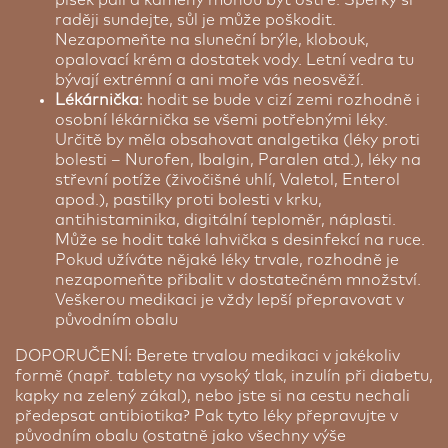
raději sundejte, sůl je může poškodit.
Nezapomeňte na sluneční brýle, klobouk,
opalovací krém a dostatek vody. Letní vedra tu
bývají extrémní a ani moře vás neosvěží.
Lékárnička
: hodit se bude v cizí zemi rozhodně i
osobní lékárnička se všemi potřebnými léky.
Určitě by měla obsahovat analgetika (léky proti
bolesti – Nurofen, Ibalgin, Paralen atd.), léky na
střevní potíže (živočišné uhlí, Valetol, Enterol
apod.), pastilky proti bolesti v krku,
antihistaminika, digitální teploměr, náplasti.
Může se hodit také lahvička s desinfekcí na ruce.
Pokud užíváte nějaké léky trvale, rozhodně je
nezapomeňte přibalit v dostatečném množství.
Veškerou medikaci je vždy lepší přepravovat v
původním obalu
DOPORUČENÍ: Berete trvalou medikaci v jakékoliv
formě (např. tablety na vysoký tlak, inzulín při diabetu,
kapky na zelený zákal), nebo jste si na cestu nechali
předepsat antibiotika? Pak tyto léky přepravujte v
původním obalu (ostatně jako všechny výše