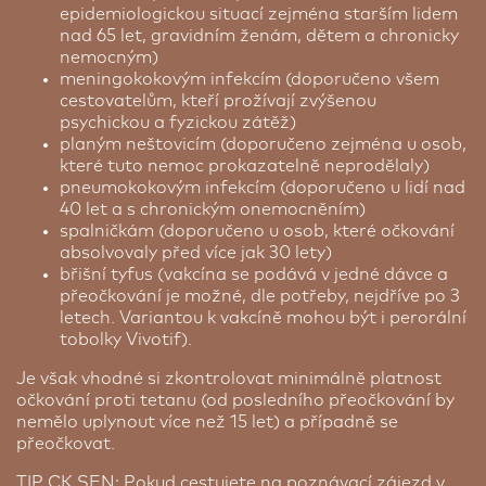
epidemiologickou situací zejména starším lidem
nad 65 let, gravidním ženám, dětem a chronicky
nemocným)
meningokokovým infekcím (doporučeno všem
cestovatelům, kteří prožívají zvýšenou
psychickou a fyzickou zátěž)
planým neštovicím (doporučeno zejména u osob,
které tuto nemoc prokazatelně neprodělaly)
pneumokokovým infekcím (doporučeno u lidí nad
40 let a s chronickým onemocněním)
spalničkám (doporučeno u osob, které očkování
absolvovaly před více jak 30 lety)
břišní tyfus (vakcína se podává v jedné dávce a
přeočkování je možné, dle potřeby, nejdříve po 3
letech. Variantou k vakcíně mohou být i perorální
tobolky Vivotif).
Je však vhodné si zkontrolovat minimálně platnost
očkování proti tetanu (od posledního přeočkování by
nemělo uplynout více než 15 let) a případně se
přeočkovat.
TIP CK SEN: Pokud cestujete na poznávací zájezd v