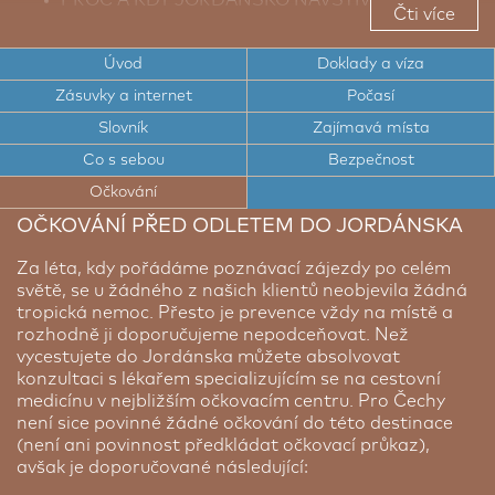
Čti více
TOP TIPY PRO CESTOVATELE DO JORDÁNSKA
Úvod
Doklady a víza
TOP ZAJÍMAVÁ MÍSTA JORDÁNSKA
Zásuvky a internet
Počasí
CESTOVNÍ DOKLADY A VÍZA DO JORDÁNSKA
Slovník
Zajímavá místa
ELEKTRICKÉ ZÁSUVKY A INTERNET V
Co s sebou
Bezpečnost
JORDÁNSKU
Očkování
POČASÍ V JORDÁNSKU
OČKOVÁNÍ PŘED ODLETEM DO JORDÁNSKA
STRUČNÝ SLOVNÍK ARABŠTINY
Za léta, kdy pořádáme poznávací zájezdy po celém
světě, se u žádného z našich klientů neobjevila žádná
BEZPEČNOST V JORDÁNSKU
tropická nemoc. Přesto je prevence vždy na místě a
rozhodně ji doporučujeme nepodceňovat. Než
vycestujete do Jordánska můžete absolvovat
konzultaci s lékařem specializujícím se na cestovní
medicínu v nejbližším očkovacím centru. Pro Čechy
není sice povinné žádné očkování do této destinace
(není ani povinnost předkládat očkovací průkaz),
avšak je doporučované následující: