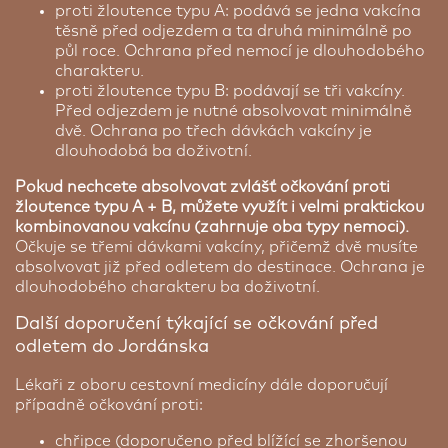
proti žloutence typu A: podává se jedna vakcína
těsně před odjezdem a ta druhá minimálně po
půl roce. Ochrana před nemocí je dlouhodobého
charakteru.
proti žloutence typu B: podávají se tři vakcíny.
Před odjezdem je nutné absolvovat minimálně
dvě. Ochrana po třech dávkách vakcíny je
dlouhodobá ba doživotní.
Pokud nechcete absolvovat zvlášť očkování proti
žloutence typu A + B, můžete využít i velmi praktickou
kombinovanou vakcínu (zahrnuje oba typy nemoci).
Očkuje se třemi dávkami vakcíny, přičemž dvě musíte
absolvovat již před odletem do destinace. Ochrana je
dlouhodobého charakteru ba doživotní.
Další doporučení týkající se očkování před
odletem do Jordánska
Lékaři z oboru cestovní medicíny dále doporučují
případně očkování proti:
chřipce (doporučeno před blížící se zhoršenou