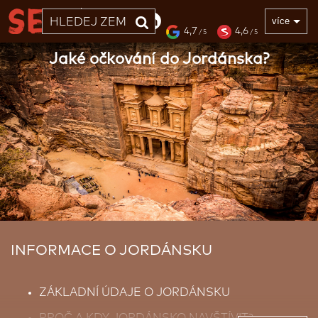
33 LET
více
4,7
4,6
/ 5
/ 5
Jaké očkování do Jordánska?
INFORMACE O JORDÁNSKU
ZÁKLADNÍ ÚDAJE O JORDÁNSKU
PROČ A KDY JORDÁNSKO NAVŠTÍVIT?