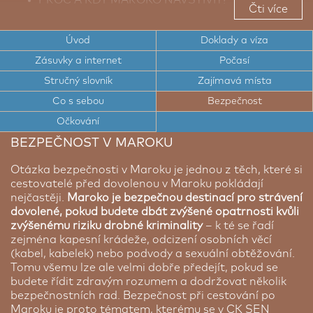
Čti více
TOP TIPY PRO CESTOVATELE DO MAROKA
Úvod
Doklady a víza
TOP ZAJÍMAVÁ MÍSTA MAROKA
Zásuvky a internet
Počasí
CESTOVNÍ DOKLADY A VÍZA DO MAROKA
Stručný slovník
Zajímavá místa
ELEKTRICKÉ ZÁSUVKY A INTERNET V MAROKU
Co s sebou
Bezpečnost
Očkování
POČASÍ V MAROKU
BEZPEČNOST V MAROKU
BEZPEČNOST V MAROKU
Otázka bezpečnosti v Maroku je jednou z těch, které si
cestovatelé před dovolenou v Maroku pokládají
nejčastěji.
Maroko je bezpečnou destinací pro strávení
dovolené, pokud budete dbát zvýšené opatrnosti kvůli
zvýšenému riziku drobné kriminality
– k té se řadí
zejména kapesní krádeže, odcizení osobních věcí
(kabel, kabelek) nebo podvody a sexuální obtěžování.
Tomu všemu lze ale velmi dobře předejít, pokud se
budete řídit zdravým rozumem a dodržovat několik
bezpečnostních rad. Bezpečnost při cestování po
Maroku je proto tématem, kterému se v CK SEN