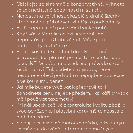
Oblékejte se skromně a konzervativně. Vyhnete
se tak nechtěné pozornosti místních.
Nenoste na veřejnost okázalé a drahé šperky,
které mohou přitahovat zloděje a podvodníky.
Buďte opatrní při používání bankomatů.
Když vás v Maroku osloví neznámí lidé,
nepřestávejte být obezřetní. Může jít o
podvodníky či zločince.
Pokud vás bude chtít někdo z Maročanů
provádět „bezplatně“ po městě, řekněte raději
jasné NE. Vsaďte na osvědčené průvodce, kteří
se tímto živí. Tak budete mít jistotu, že se
nestanete obětí podvodu a nepřijdete zbytečně
o velkou sumu peněz.
Jakmile budete využívat k přepravě taxi,
dohodněte cenu nejlépe předem. Taxikáři by však
měli používat taxametry!
Při nákupech pečlivě zkontrolujte kvalitu zboží a
svou peněženku i platební karty mějte neustále
pod dohledem.
Sledujte pravidelně marocká média, díky kterým
se můžete dozvědět informace o možných