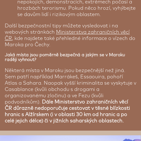
nepokojích, demonstracích, extrémech počasí a
hrozbách terorismu. Pokud něco hrozí, vyhýbejte
se davům lidí i rizikovým oblastem.
Další bezpečnostní tipy můžete vysledovat i na
webových stránkách
Ministerstva zahraničních věcí
ČR
, kde najdete také přehledné informace o vízech do
Maroka pro Čechy.
Jaká místa jsou poměrně bezpečná a jakým se v Maroku
raději vyhnout?
Některá místa v Maroku jsou bezpečnější než jiná.
Sem patří například Marrákeš, Essaouira, pohoří
Atlas a Sahara. Naopak vyšší kriminalita se vyskytuje v
Casablance (kvůli obchodu s drogami a
organizovanému zločinu) a ve Fezu (kvůli
podvodníkům).
Dále Ministerstvo zahraničních věcí
ČR důrazně nedoporučuje cestovat v těsné blízkosti
hranic s Alžírskem (i v oblasti 30 km od hranic a po
celé jejich délce) či v jižních saharských oblastech.