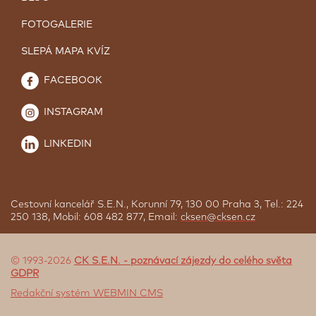
FOTOGALERIE
SLEPÁ MAPA KVÍZ
FACEBOOK
INSTAGRAM
LINKEDIN
Cestovní kancelář S.E.N., Korunní 79, 130 00 Praha 3, Tel.: 224
250 138, Mobil: 608 482 877, Email:
cksen@cksen.cz
© 1993-2026
CK S.E.N. - poznávací zájezdy do celého světa
GDPR
Redakční systém WEBMIN CMS