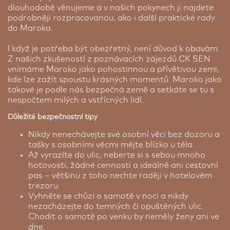
dlouhodobě věnujeme a v našich pokynech ji najdete
podrobněji rozpracovanou, ako i další praktické rady
do Maroka.
I když je potřeba být obezřetný, není důvod k obavám.
Z našich zkušeností z poznávacích zájezdů CK SEN
vnímáme Maroko jako pohostinnou a přívětivou zemi,
kde lze zažít spoustu krásných momentů. Maroko jako
takové je podle nás bezpečná země a setkáte se tu s
nespočtem milých a vstřícných lidí.
Důležité bezpečnostní tipy
Nikdy nenechávejte své osobní věci bez dozoru a
tašky s osobními věcmi mějte blízko u těla.
Až vyrazíte do ulic, neberte si s sebou mnoho
hotovosti, žádné cennosti a ideálně ani cestovní
pas – většinu z toho nechte raději v hotelovém
trezoru.
Vyhněte se chůzi o samotě v noci a nikdy
nezacházejte do temných či opuštěných ulic.
Chodit o samotě po venku by neměly ženy ani ve
dne.