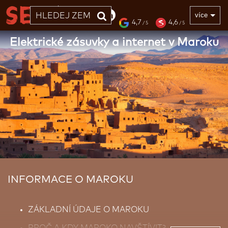
33 LET
více
4,7
4,6
/ 5
/ 5
Elektrické zásuvky a internet v Maroku
INFORMACE O MAROKU
ZÁKLADNÍ ÚDAJE O MAROKU
PROČ A KDY MAROKO NAVŠTÍVIT?