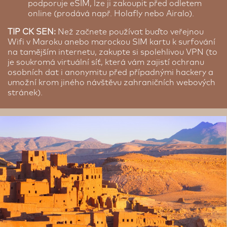
podporuje eSIM, lze ji zakoupit před odletem
online (prodává např. Holafly nebo Airalo).
TIP CK SEN:
Než začnete používat buďto veřejnou
Wifi v Maroku anebo marockou SIM kartu k surfování
na tamějším internetu, zakupte si spolehlivou VPN (to
je soukromá virtuální síť, která vám zajistí ochranu
osobních dat i anonymitu před případnými hackery a
umožní krom jiného návštěvu zahraničních webových
stránek).