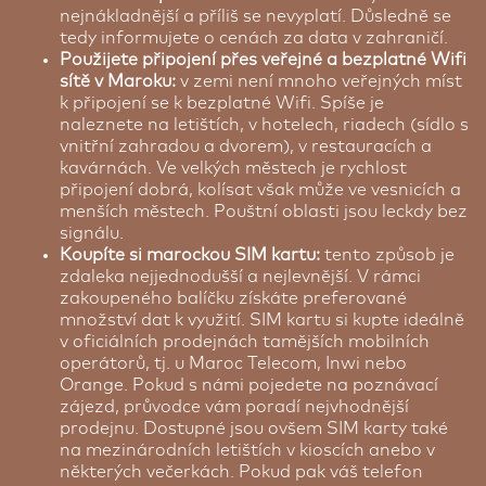
nejnákladnější a příliš se nevyplatí. Důsledně se
tedy informujete o cenách za data v zahraničí.
Použijete připojení přes veřejné a bezplatné Wifi
sítě v Maroku:
v zemi není mnoho veřejných míst
k připojení se k bezplatné Wifi. Spíše je
naleznete na letištích, v hotelech, riadech (sídlo s
vnitřní zahradou a dvorem), v restauracích a
kavárnách. Ve velkých městech je rychlost
připojení dobrá, kolísat však může ve vesnicích a
menších městech. Pouštní oblasti jsou leckdy bez
signálu.
Koupíte si marockou SIM kartu:
tento způsob je
zdaleka nejjednodušší a nejlevnější. V rámci
zakoupeného balíčku získáte preferované
množství dat k využití. SIM kartu si kupte ideálně
v oficiálních prodejnách tamějších mobilních
operátorů, tj. u Maroc Telecom, Inwi nebo
Orange. Pokud s námi pojedete na poznávací
zájezd, průvodce vám poradí nejvhodnější
prodejnu. Dostupné jsou ovšem SIM karty také
na mezinárodních letištích v kioscích anebo v
některých večerkách. Pokud pak váš telefon