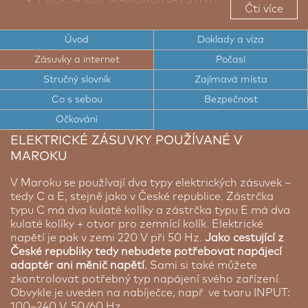
Čti více
TOP TIPY PRO CESTOVATELE DO MAROKA
Úvod
Doklady a víza
TOP ZAJÍMAVÁ MÍSTA MAROKA
Zásuvky a internet
Počasí
CESTOVNÍ DOKLADY A VÍZA DO MAROKA
Stručný slovník
Zajímavá místa
ELEKTRICKÉ ZÁSUVKY A INTERNET V MAROKU
Co s sebou
Bezpečnost
Očkování
POČASÍ V MAROKU
ELEKTRICKÉ ZÁSUVKY POUŽÍVANÉ V
BEZPEČNOST V MAROKU
MAROKU
V Maroku se používají dva typy elektrických zásuvek –
tedy C a E, stejně jako v České republice. Zástrčka
typu C má dva kulaté kolíky a zástrčka typu E má dva
kulaté kolíky + otvor pro zemnící kolík. Elektrické
napětí je pak v zemi 220 V při 50 Hz.
Jako cestující z
České republiky tedy nebudete potřebovat napájecí
adaptér ani měnič napětí.
Sami si také můžete
zkontrolovat potřebný typ napájení svého zařízení.
Obvykle je uveden na nabíječce, např. ve tvaru INPUT:
100–240 V, 50/60 Hz.