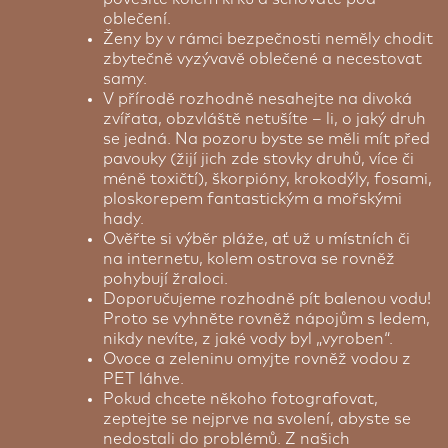
oblečení.
Ženy by v rámci bezpečnosti neměly chodit
zbytečně vyzývavě oblečené a necestovat
samy.
V přírodě rozhodně nesahejte na divoká
zvířata, obzvláště netušíte – li, o jaký druh
se jedná. Na pozoru byste se měli mít před
pavouky (žijí jich zde stovky druhů, více či
méně toxičtí), škorpióny, krokodýly, fosami,
ploskorepem fantastickým a mořskými
hady.
Ověřte si výběr pláže, ať už u místních či
na internetu, kolem ostrova se rovněž
pohybují žraloci.
Doporučujeme rozhodně pít balenou vodu!
Proto se vyhněte rovněž nápojům s ledem,
nikdy nevíte, z jaké vody byl „vyroben“.
Ovoce a zeleninu omyjte rovněž vodou z
PET láhve.
Pokud chcete někoho fotografovat,
zeptejte se nejprve na svolení, abyste se
nedostali do problémů. Z našich