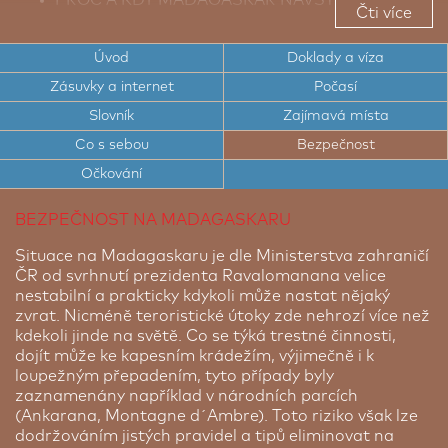
Čti více
TOP TIPY PRO CESTOVATELE NA
MADAGASKAR
Úvod
Doklady a víza
Zásuvky a internet
Počasí
TOP ZAJÍMAVÁ MÍSTA MADAGASKARU
Slovník
Zajímavá místa
CESTOVNÍ DOKLADY A VÍZA NA MADAGASKAR
Co s sebou
Bezpečnost
ELEKTRICKÉ ZÁSUVKY A INTERNET NA
Očkování
MADAGASKARU
BEZPEČNOST NA MADAGASKARU
POČASÍ NA MADAGASKARU
Situace na Madagaskaru je dle Ministerstva zahraničí
STRUČNÍ SLOVNÍK MALGAŠTINY
ČR od svrhnutí prezidenta Ravalomanana velice
BEZPEČNOST NA MADAGASKARU
nestabilní a prakticky kdykoli může nastat nějaký
zvrat. Nicméně teroristické útoky zde nehrozí více než
kdekoli jinde na světě. Co se týká trestné činnosti,
dojít může ke kapesním krádežím, výjimečně i k
loupežným přepadením, tyto případy byly
zaznamenány například v národních parcích
(Ankarana, Montagne d´Ambre). Toto riziko však lze
dodržováním jistých pravidel a tipů eliminovat na