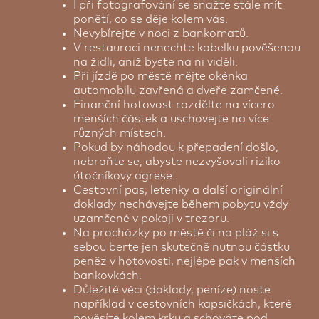
I při fotografování se snažte stále mít
ponětí, co se děje kolem vás.
Nevybírejte v noci z bankomatů.
V restauraci nenechte kabelku pověšenou
na židli, aniž byste na ni viděli.
Při jízdě po městě mějte okénka
automobilu zavřená a dveře zamčené.
Finanční hotovost rozdělte na vícero
menších částek a uschovejte na více
různých místech.
Pokud by náhodou k přepadení došlo,
nebraňte se, abyste nezvyšovali riziko
útočníkovy agrese.
Cestovní pas, letenky a další originální
doklady nechávejte během pobytu vždy
uzamčené v pokoji v trezoru.
Na procházky po městě či na pláž si s
sebou berte jen skutečně nutnou částku
peněz v hotovosti, nejlépe pak v menších
bankovkách.
Důležité věci (doklady, peníze) noste
například v cestovních kapsičkách, které
pověsíte kolem krku a schováte pod