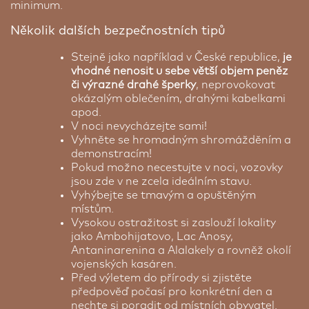
minimum.
Několik dalších bezpečnostních tipů
Stejně jako například v České republice,
je
vhodné nenosit u sebe větší objem peněz
či výrazné drahé šperky
, neprovokovat
okázalým oblečením, drahými kabelkami
apod.
V noci nevycházejte sami!
Vyhněte se hromadným shromážděním a
demonstracím!
Pokud možno necestujte v noci, vozovky
jsou zde v ne zcela ideálním stavu.
Vyhýbejte se tmavým a opuštěným
místům.
Vysokou ostražitost si zaslouží lokality
jako Ambohijatovo, Lac Anosy,
Antaninarenina a Alalakely a rovněž okolí
vojenských kasáren.
Před výletem do přírody si zjistěte
předpověď počasí pro konkrétní den a
nechte si poradit od místních obyvatel.