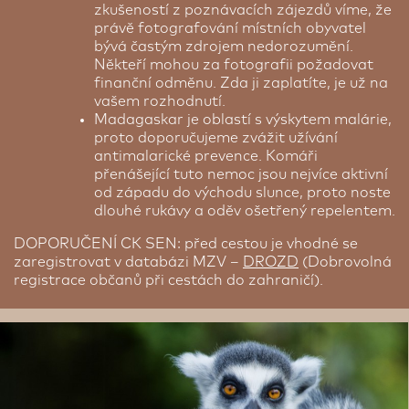
zkušeností z poznávacích zájezdů víme, že
právě fotografování místních obyvatel
bývá častým zdrojem nedorozumění.
Někteří mohou za fotografii požadovat
finanční odměnu. Zda ji zaplatíte, je už na
vašem rozhodnutí.
Madagaskar je oblastí s výskytem malárie,
proto doporučujeme zvážit užívání
antimalarické prevence. Komáři
přenášející tuto nemoc jsou nejvíce aktivní
od západu do východu slunce, proto noste
dlouhé rukávy a oděv ošetřený repelentem.
DOPORUČENÍ CK SEN: před cestou je vhodné se
zaregistrovat v databázi MZV –
DROZD
(Dobrovolná
registrace občanů při cestách do zahraničí).