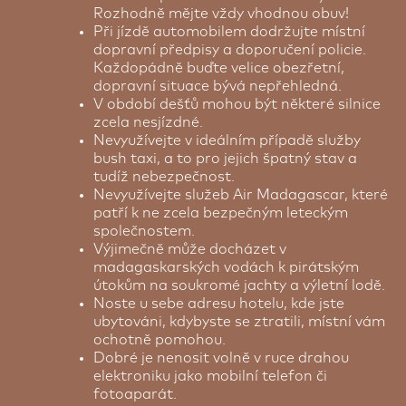
Rozhodně mějte vždy vhodnou obuv!
Při jízdě automobilem dodržujte místní
dopravní předpisy a doporučení policie.
Každopádně buďte velice obezřetní,
dopravní situace bývá nepřehledná.
V období dešťů mohou být některé silnice
zcela nesjízdné.
Nevyužívejte v ideálním případě služby
bush taxi, a to pro jejich špatný stav a
tudíž nebezpečnost.
Nevyužívejte služeb Air Madagascar, které
patří k ne zcela bezpečným leteckým
společnostem.
Výjimečně může docházet v
madagaskarských vodách k pirátským
útokům na soukromé jachty a výletní lodě.
Noste u sebe adresu hotelu, kde jste
ubytováni, kdybyste se ztratili, místní vám
ochotně pomohou.
Dobré je nenosit volně v ruce drahou
elektroniku jako mobilní telefon či
fotoaparát.