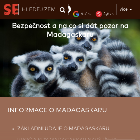
33 LET
více
4,7
4,6
/ 5
/ 5
Bezpečnost a na co si dát pozor na
Madagaskaru
INFORMACE O MADAGASKARU
ZÁKLADNÍ ÚDAJE O MADAGASKARU
PROČ A KDY MADAGASKAR NAVŠTÍVIT?