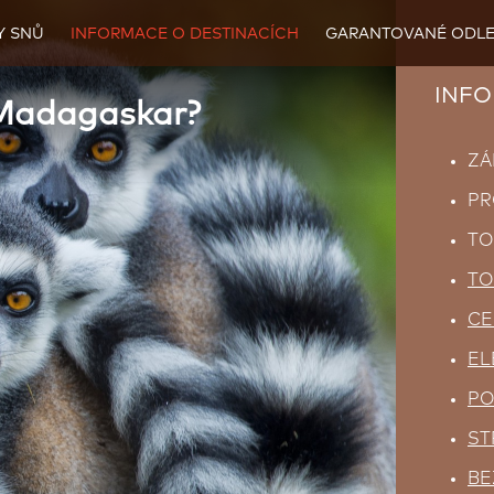
Y SNŮ
INFORMACE O DESTINACÍCH
GARANTOVANÉ ODLE
INFO
 Madagaskar?
ZÁ
PR
TO
TO
CE
EL
PO
ST
BE