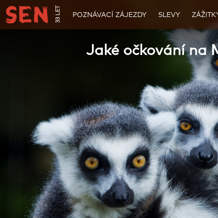
33 LET
POZNÁVACÍ ZÁJEZDY
SLEVY
ZÁŽITK
Jaké očkování na