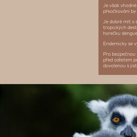
Je však vhodné 
přeočkování by 
Je dobré mít s 
tropických des
horečku dengue
Endemicky se vy
Pro bezpečnou 
před odletem po
dovolenou s jis