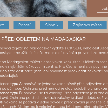
zob
et
Počasí
Slovník
Zajímavá místa
 PŘED ODLETEM NA MADAGASKAR
znávací zájezd na Madagaskar vydáte s CK SEN, nebo cestujete
poskytneme užitečné informace o očkování a prevenci zdravotní
e na Madagaskar můžete absolvovat konzultaci s lékařem specia
nu v nejbližším očkovacím centru. Pro Čechy není sice povinné
do této destinace (není ani povinnost předkládat očkovací prů
sledující:
utence typu A
: podává se jedna vakcína těsně před odjezdem a 
 po půl roce. Ochrana před nemocí je dlouhodobého charakter
utence typu B
: podávají se tři vakcíny. Před odjezdem je nutné 
 dvě. Ochrana po třech dávkách vakcíny je dlouhodobá, doživo
us:
vakcína se podává v jedné dávce a přeočkování je možné, dle
o 3 letech. Variantou k vakcíně mohou být i perorální tobolky Vi