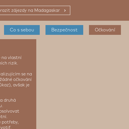
razit zájezdy na Madagaskar
Co s sebou
Bezpečnost
Očkování
 na vlastní
ch rizik.
lizujícím se na
 žádné očkování
kaz), avšak je
ta druhá
u.
absolvovat
tní.
 potřeby,
votif.