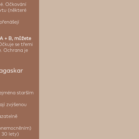
né. Očkování
kytu (některé
přenášejí
 A + B, můžete
čkuje se třemi
e. Ochrana je
dagaskar
zejména starším
ají zvýšenou
azatelně
m onemocněním)
 30 lety)