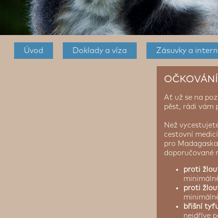
Úvod
Doklady a víza
Zásuvky a intern
OČKOVÁNÍ
Ať už se na po
pěst, rádi vám 
Než vycestujet
cestovní medicí
pro Madagaskar 
doporučované ná
proti žlo
minimálně
proti žlo
minimálně
břišní tyf
nejdříve p