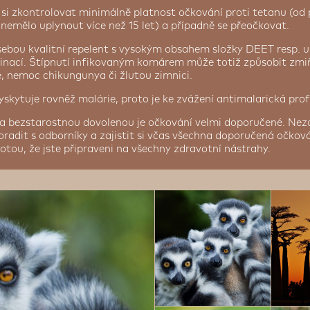
si zkontrolovat minimálně platnost očkování proti tetanu (od
nemělo uplynout více než 15 let) a případně se přeočkovat.
sebou kvalitní repelent s vysokým obsahem složky DEET resp. 
tinací. Štípnutí infikovaným komárem může totiž způsobit zm
, nemoc chikungunya či žlutou zimnici.
skytuje rovněž malárie, proto je ke zvážení antimalarická prof
a bezstarostnou dovolenou je očkování velmi doporučené. Ne
radit s odborníky a zajistit si včas všechna doporučená očková
totou, že jste připraveni na všechny zdravotní nástrahy.