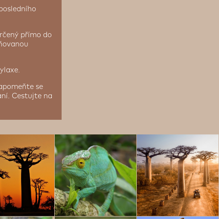
 posledního
určený přímo do
iňovanou
ylaxe.
zapomeňte se
ní. Cestujte na