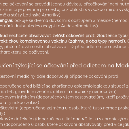
nice:
očkování se provádí jednou dávkou, přeočkování není nut
é zimnici je povinné pro cestující z oblastí s vysokou mírou výs
emě a státy Latinské Ameriky).
dengue
: očkuje se dvěma dávkami s odstupem 3 měsíce (nemoc 
omárů druhu Aedes aegypti a Aedes albopictus).
kud nechcete absolvovat zvlášť očkování proti žloutence typu
 praktickou kombinovanou vakcínu (zahrnuje oba typy nemoci).
O
, přičemž dvě musíte absolvovat již před odletem do destinac
harakteru ba doživotní.
učení týkající se očkování před odletem na Ma
cestovní medicíny dále doporučují případně očkování proti:
doporučeno před blížící se zhoršenou epidemiologickou situací 
 65 let, gravidním ženám, dětem a chronicky nemocným)
kovým infekcím (doporučeno všem cestovatelům, kteří prožív
u a fyzickou zátěž)
štovicím (doporučeno zejména u osob, které tuto nemoc prok
ly)
ovým infekcím (doporučeno u lidí nad 40 let a s chronický
m (doporučeno u osob, které očkování absolvovaly před více jak