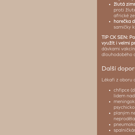
žlutá zim
proti žlut
africké z
horečka 
samičky k
TIP CK SEN: Po
využít i velmi
dávkami vakcíny
dlouhodobého c
Další dopor
Lékaři z oboru 
chřipce (
lidem nad
meningoko
psychicko
planým ne
neproděla
pneumokok
spalničká