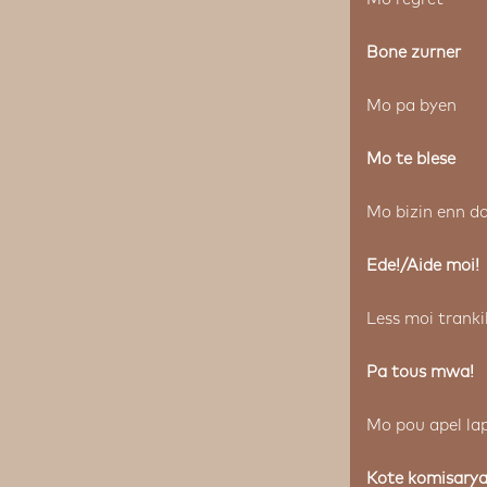
Bone zurner
Mo pa byen
Mo te blese
Mo bizin enn do
Ede!/Aide moi!
Less moi trankil
Pa tous mwa!
Mo pou apel lap
Kote komisarya