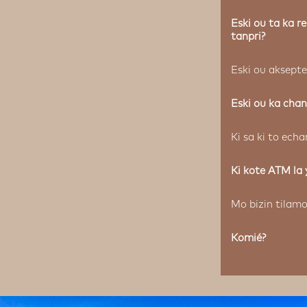
Eski ou ta ka r
tanpri?
Eski ou aksepte
Eski ou ka chan
Ki sa ki to echa
Ki kote ATM la 
Mo bizin tilamo
Komié?