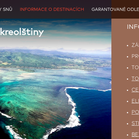
Y SNŮ
INFORMACE O DESTINACÍCH
GARANTOVANÉ ODLE
INFO
kreolštiny
ZÁ
PR
TO
TO
CE
EL
PO
ST
BE