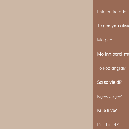
Eski ou ka ede
Te gen yon aksi
Mo pedi
Mo inn perdi mo
To koz anglai?
Sa sa vle di?
Kiyes ou ye?
Ki le li ye?
Kot toilet?