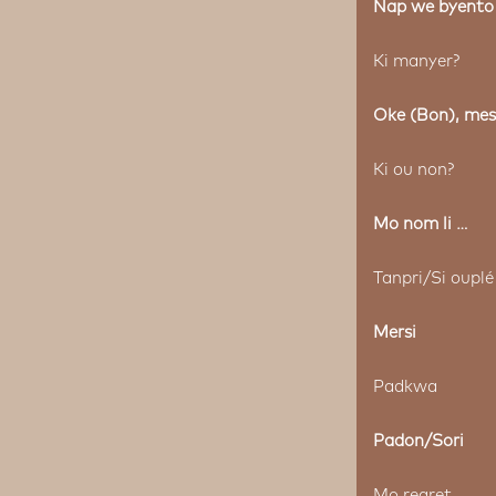
Nap we byento
Ki manyer?
Oke (Bon), mes
Ki ou non?
Mo nom li …
Tanpri/Si ouplé
Mersi
Padkwa
Padon/Sori
Mo regret