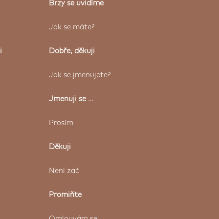
Brzy se uvidíme
Jak se máte?
i
Dobře, děkuji
Jak se jmenujete?
Jmenuji se …
Prosím
Děkuji
Není zač
Promiňte
Omlouvám se