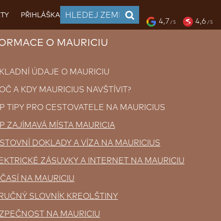
TY
PŘIHLÁŠKA
4,7
4,6
/ 5
/ 5
RMACE O MAURICIU
KLADNÍ ÚDAJE O MAURICIU
OČ A KDY MAURICIUS NAVŠTÍVIT?
P TIPY PRO CESTOVATELE NA MAURICIUS
P ZAJÍMAVÁ MÍSTA MAURICIA
STOVNÍ DOKLADY A VÍZA NA MAURICIUS
EKTRICKÉ ZÁSUVKY A INTERNET NA MAURICIU
ČASÍ NA MAURICIU
RUČNÝ SLOVNÍK KREOLŠTINY
ZPEČNOST NA MAURICIU