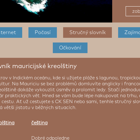
zob
nternet
Počasí
Stručný slovník
Zajím
Očkování
vník mauricijské kreolštiny
trov v Indickém oceánu, kde si užijete pláže s lagunou, tropickou
ltur. Na Mauriciu se bez problémů domluvíte anglicky i francou
reolštině dokáže vykouzlit úsměv a prolomit ledy. Stačí jednod
ár praktických vět. Hned se vám bude lépe nakupovat na trhu,
a cestu. Ať už cestujete s CK SEN nebo sami, tenhle stručný sl
á větší jistotu v běžných situacích.
olština
čeština
Dobré odpoledne