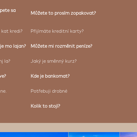
epete sa
Můžete to prosím zopakovat?
 kat kredi?
Přijímáte kreditní karty?
je mo lajan?
Můžete mi rozměnit peníze?
nj la?
Jaký je směnný kurz?
ye?
Kde je bankomat?
ne.
Potřebuji drobné
Kolik to stojí?