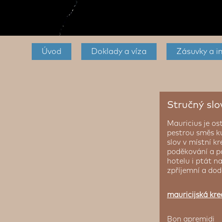
Úvod
Doklady a víza
Zásuvky a i
Stručný slo
Mauricius je os
pestrou směs ku
slov v místní k
poděkování a p
hotelu i ptát n
zpříjemní a dod
mauricijská kre
Bon apremidi