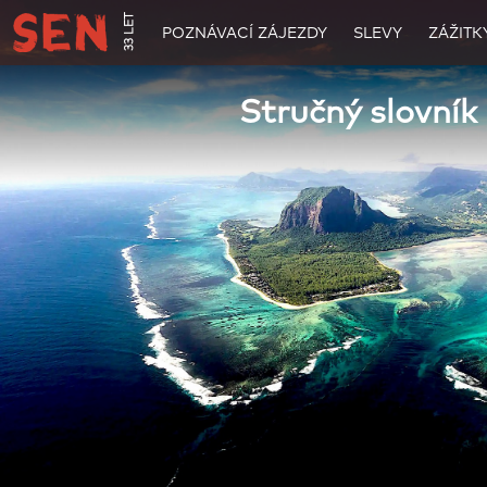
33 LET
POZNÁVACÍ ZÁJEZDY
SLEVY
ZÁŽITK
Stručný slovník 