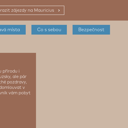
razit zájezdy na Mauricius
avá místa
Co s sebou
Bezpečnost
 přírodu i
zsky, ale pár
uché pozdravy,
 domlouvat v
ovník vám pobyt