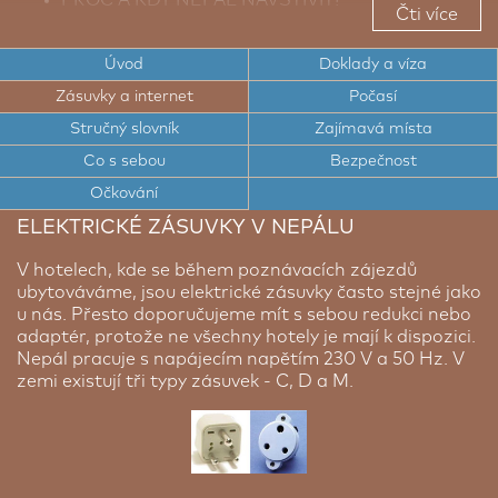
Čti více
TOP TIPY PRO CESTOVATELE DO NEPÁLU
Úvod
Doklady a víza
TOP ZAJÍMAVÁ MÍSTA NEPÁLU
Zásuvky a internet
Počasí
CESTOVNÍ DOKLADY A VÍZA DO NEPÁLU
Stručný slovník
Zajímavá místa
ELEKTRICKÉ ZÁSUVKY A INTERNET V NEPÁLU
Co s sebou
Bezpečnost
Očkování
POČASÍ V NEPÁLU
ELEKTRICKÉ ZÁSUVKY V NEPÁLU
STRUČNÝ SLOVNÍK NEPÁLŠTINY
V hotelech, kde se během poznávacích zájezdů
BEZPEČNOST V NEPÁLU
ubytováváme, jsou elektrické zásuvky často stejné jako
u nás. Přesto doporučujeme mít s sebou redukci nebo
adaptér, protože ne všechny hotely je mají k dispozici.
Nepál pracuje s napájecím napětím 230 V a 50 Hz. V
zemi existují tři typy zásuvek - C, D a M.