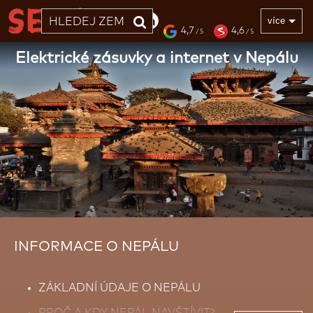
33 LET
více
4,7
4,6
/ 5
/ 5
Elektrické zásuvky a internet v Nepálu
INFORMACE O NEPÁLU
ZÁKLADNÍ ÚDAJE O NEPÁLU
PROČ A KDY NEPÁL NAVŠTÍVIT?