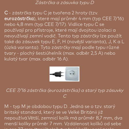
Zástrčka a zásuvka typu D
C
- zástrčka typu C je tvořena 2 hroty (tzv.
eurozástrčka
), které mají průměr 4 mm (typ CEE 7/16)
nebo 4,8 mm (typ CEE 7/17). Vidlice typu C se
používají pro přístroje, které mají dvojitou izolaci a
nevyužívají zemní vodič. Tento typ zástrčky lze použít
také do zásuvek typu E, F, H (novější varianta), J, K a L
(úzká varianta). Tyto zástrčky mají podle typu různé
tvary - plochý šestiúhelník (max. odběr 2,5 A) nebo
kulatý tvar (max. odběr 16 A).
CEE 7/16 zástrčka (eurozástrčka) a starý typ zásuvky
C
M - typ M je obdobou typu D. Jedná se o tzv. starý
britský standard, který se ve Velké Británii již
nepoužívá.Větší, zemnicí kolík má průměr 8,7 mm, dva
menší kolíky průměr 7 mm. Vzdálenost kolíků od sebe