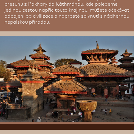
přesunu z Pokhary do Káthmándú, kde pojedeme
jedinou cestou napříč touto krajinou, můžete očekávat
odpojení od civilizace a naprosté splynutí s nádhernou
nepálskou přírodou.