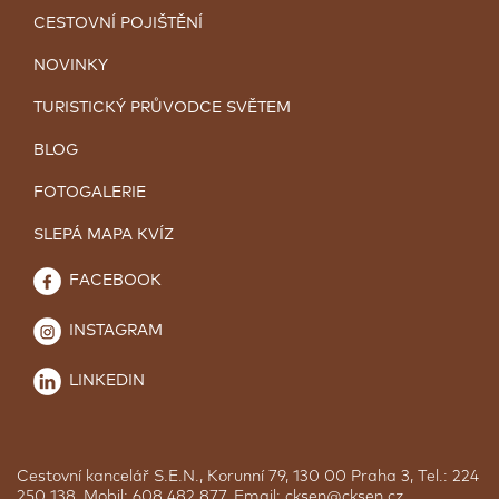
CESTOVNÍ POJIŠTĚNÍ
NOVINKY
TURISTICKÝ PRŮVODCE SVĚTEM
BLOG
FOTOGALERIE
SLEPÁ MAPA KVÍZ
FACEBOOK
INSTAGRAM
LINKEDIN
Cestovní kancelář S.E.N., Korunní 79, 130 00 Praha 3, Tel.: 224
250 138, Mobil: 608 482 877, Email:
cksen@cksen.cz