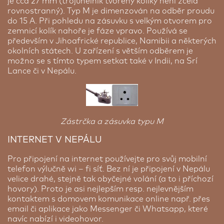
je cca 27 mm (trojúhelník tvořený kolíky není zcela
rovnostranný). Typ M je dimenzován na odběr proudu
do 15 A. Při pohledu na zásuvku s velkým otvorem pro
zemnicí kolík nahoře je fáze vpravo. Používá se
především v Jihoafrické republice, Namibii a některých
okolních státech. U zařízení s větším odběrem je
možno se s tímto typem setkat také v Indii, na Srí
Lance či v Nepálu.
Zástrčka a zásuvka typu M
INTERNET V NEPÁLU
Pro připojení na internet používejte pro svůj mobilní
telefon výlučně wi – fi síť. Bez ní je připojení v Nepálu
velice drahé, stejně tak obyčejné volání (a to i příchozí
hovory). Proto je asi nejlepším resp. nejlevnějším
kontaktem s domovem komunikace online např. přes
email či aplikace jako Messenger či Whatsapp, které
navíc nabízí i videohovor.