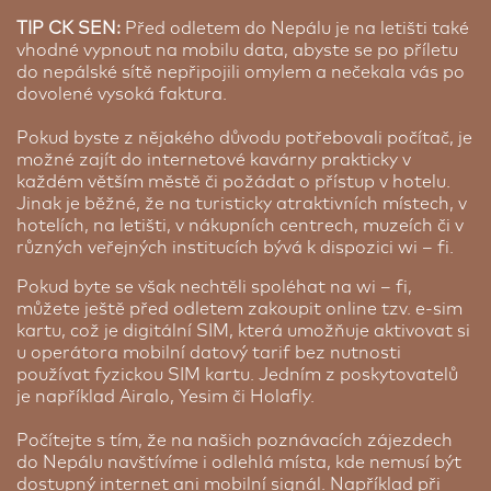
TIP CK SEN:
Před odletem do Nepálu je na letišti také
vhodné vypnout na mobilu data, abyste se po příletu
do nepálské sítě nepřipojili omylem a nečekala vás po
dovolené vysoká faktura.
Pokud byste z nějakého důvodu potřebovali počítač, je
možné zajít do internetové kavárny prakticky v
každém větším městě či požádat o přístup v hotelu.
Jinak je běžné, že na turisticky atraktivních místech, v
hotelích, na letišti, v nákupních centrech, muzeích či v
různých veřejných institucích bývá k dispozici wi – fi.
Pokud byte se však nechtěli spoléhat na wi – fi,
můžete ještě před odletem zakoupit online tzv. e-sim
kartu, což je digitální SIM, která umožňuje aktivovat si
u operátora mobilní datový tarif bez nutnosti
používat fyzickou SIM kartu. Jedním z poskytovatelů
je například Airalo, Yesim či Holafly.
Počítejte s tím, že na našich poznávacích zájezdech
do Nepálu navštívíme i odlehlá místa, kde nemusí být
dostupný internet ani mobilní signál. Například při